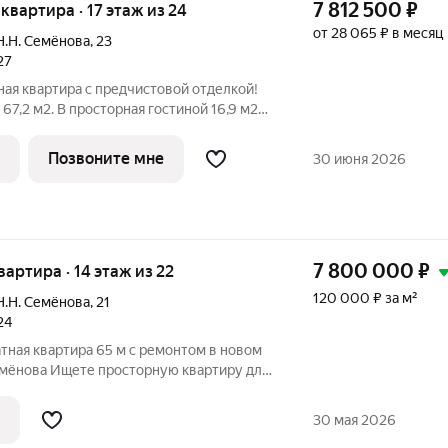
7 812 500
₽
я квартира · 17 этаж из 24
от 28 065 ₽ в месяц
Н.Н. Семёнова
,
23
27
ая квартира с предчистовой отделкой!
67,2 м2. В просторная гостиной 16,9 м2
 рабочую и зону отдыха. Кухня 18,5 м2 с
анорамным остеклением позволит
Позвоните мне
30 июня 2026
7 800 000
₽
квартира · 14 этаж из 22
120 000 ₽ за м²
Н.Н. Семёнова
,
21
24
тная квартира 65 м с ремонтом в новом
заехать и жить без дополнительных
етлую 2-комнатную квартиру в одном из
30 мая 2026