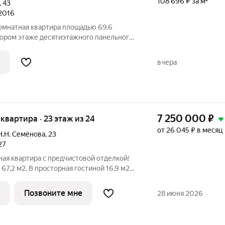
108 696 ₽ за м²
,
43
 2016
омнатная квартира площадью 69.6
тором этаже десятиэтажного панельного
 адресу: город Саратов, микрорайон
и Тархова С.Ф., дом 43. Здание построено
вчера
7 250 000
₽
я квартира · 23 этаж из 24
от 26 045 ₽ в месяц
Н.Н. Семёнова
,
23
27
ая квартира с предчистовой отделкой!
67,2 м2. В просторная гостиной 16,9 м2
 рабочую и зону отдыха. Кухня 18,5 м2 с
анорамным остеклением позволит
Позвоните мне
28 июня 2026