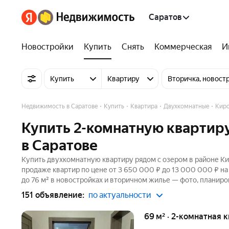
Саратов
Новостройки
Купить
Снять
Коммерческая
И
Купить
Квартиру
Вторичка, новост
Недвижимость в Саратове
Купить
Квартира
Двухкомнатные
Киро
Купить 2-комнатную квартиру
в Саратове
Купить двухкомнатную квартиру рядом с озером в районе Ки
продаже квартир по цене от 3 650 000 ₽ до 13 000 000 ₽ н
до 76 м² в новостройках и вторичном жилье — фото, планиро
151 объявление:
по актуальности
69 м² · 2-комнатная 