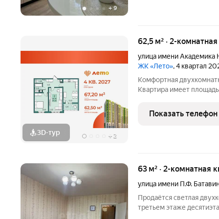
+
9
62,5 м² · 2-комнатна
улица имени Академика 
ЖК «Лето»
, 4 квартал 20
Комфортная двухкомнатн
Квартира имеет площадь 
можно разделить зоны на
выходом на лоджию с п
Показать телефон
разместить
3D-тур
+
2
63 м² · 2-комнатная 
улица имени П.Ф. Батави
Продаётся светлая двух
третьем этаже десятиэт
расположен по адресу: ул