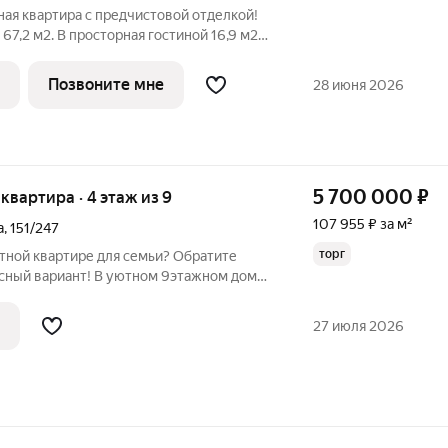
ая квартира с предчистовой отделкой!
67,2 м2. В просторная гостиной 16,9 м2
 рабочую и зону отдыха. Кухня 18,5 м2 с
анорамным остеклением позволит
Позвоните мне
28 июня 2026
5 700 000
₽
я квартира · 4 этаж из 9
107 955 ₽ за м²
а
,
151/247
торг
тной квартире для семьи? Обратите
асный вариант! В уютном 9этажном доме
пересечении улиц Чапаева и Соколовая
ухкомнатная квартира площадью 53 кв.
27 июля 2026