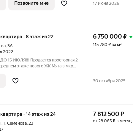
то любит собираться компанией или
Позвоните мне
17 июня 2026
6 750 000
₽
я квартира · 8 этаж из 22
115 780 ₽ за м²
тва
,
3А
ал 2022
 15 ИЮЛЯ!!! Продается просторная 2-
 среднем этаже нового ЖК Мята в мкр
дован лучевой системой отопления и
ыми счетчиками, имеется два
30 октября 2025
 лифта,
7 812 500
₽
я квартира · 14 этаж из 24
от 28 065 ₽ в месяц
Н.Н. Семёнова
,
23
27