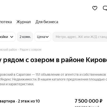
потека
Журнал
Для бизнеса
ройки
2 комн.
Цена
вский район
Рядом с озером
 рядом с озером в районе Киро
ровский в Саратове — 151 объявление от агентств и собственников
а Яндекс Недвижимости. В нашем каталоге предложения площадью о
вки и характеристики.
7 500 000
₽
квартира · 2 этаж из 10