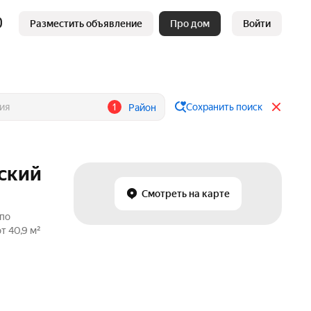
Разместить объявление
Про дом
Войти
1
Сохранить поиск
Район
вский
Смотреть на карте
 по
т 40,9 м²