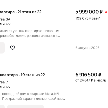
5 999 000
₽
квартира · 21 этаж из 22
109 073 ₽ за м²
тва
,
3А
ал 2022
гается уютная квартира с шикарным
рновой отделке, располагающаяся в
 доме предусмотрены колясочная и
этаже, два грузовых лифта, консьерж,
6 августа 2026
6 916 500
₽
я квартира · 19 этаж из 22
от 24 847 ₽ в месяц
тва
,
7
ал 2027
- последний дом в квартале Мята, №1
! Прекрасный вариант для молодой пары:
можно видоизменять под свои