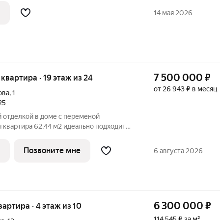
середине здания,
14 мая 2026
7 500 000
₽
я квартира · 19 этаж из 24
от 26 943 ₽ в месяц
ова
,
1
25
й отделкой в доме с переменой
 квартира 62,44 м2 идеально подходит
торная кухня вместит в себя всю
арнитур, а на лоджии с панорамным
Позвоните мне
6 августа 2026
6 300 000
₽
квартира · 4 этаж из 10
114 545 ₽ за м²