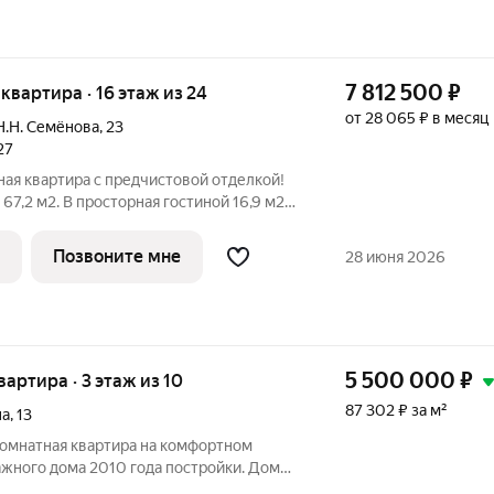
7 812 500
₽
я квартира · 16 этаж из 24
от 28 065 ₽ в месяц
Н.Н. Семёнова
,
23
27
ая квартира с предчистовой отделкой!
67,2 м2. В просторная гостиной 16,9 м2
 рабочую и зону отдыха. Кухня 18,5 м2 с
анорамным остеклением позволит
Позвоните мне
28 июня 2026
5 500 000
₽
квартира · 3 этаж из 10
87 302 ₽ за м²
на
,
13
комнатная квартира на комфортном
ажного дома 2010 года постройки. Дом
ица имени П. Ф. Батавина, дом 13.