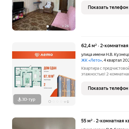
Квартира не угловая, не торцевая находится в 
Показать телефон
что гарантирует
+
26
62,4 м² · 2-комнатна
улица имени Н.В. Кузнец
ЖК «Лето»
, 4 квартал 20
Квартира с предчистово
этажностью! 2-комнатная
для молодой семьи. Прос
необходимую технику и г
Показать телефон
остеклением можно
3D-тур
+
9
55 м² · 2-комнатная 