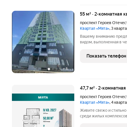
55 м² · 2-комнатная 
проспект Героев Отечес
Квартал «Мята»
, 3 кварт
Вашему вниманию предла
видом, выполненная в че
доме премиум класса. В
велосипедная на первом 
Показать телефон
следящий за порядком.
+
5
47,7 м² · 2-комнатна
проспект Героев Отечес
Квартал «Мята»
, 4 кварт
Живите свежо и стильно 
среди жилых комплексов
конфигурацию квартиры 