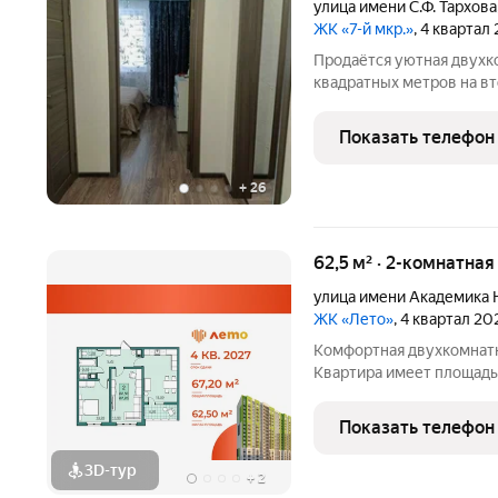
улица имени С.Ф. Тархова
ЖК «7-й мкр.»
, 4 квартал
Продаётся уютная двухк
квадратных метров на в
дома, расположенного по
Солнечный-2, улица имен
Показать телефон
в 2016 году,
+
26
62,5 м² · 2-комнатна
улица имени Академика 
ЖК «Лето»
, 4 квартал 20
Комфортная двухкомнатн
Квартира имеет площадь 
можно разделить зоны на
выходом на лоджию с п
Показать телефон
разместить
3D-тур
+
2