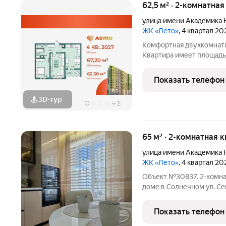
62,5 м² · 2-комнатна
улица имени Академика 
ЖК «Лето»
, 4 квартал 20
Комфортная двухкомнатн
Квартира имеет площадь 
можно разделить зоны на
выходом на лоджию с п
Показать телефон
разместить
3D-тур
+
2
65 м² · 2-комнатная 
улица имени Академика 
ЖК «Лето»
, 4 квартал 20
Объект №30837. 2-комна
доме в Солнечном ул. Семёнова Ищете просторную квартиру для
семьи, где можно сразу 
вложений? Предлагаю св
Показать телефон
самых