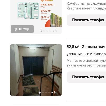
Комфортная двухкомнатн
Квартира имеет площадь 
можно разделить зоны на
выходом на лоджию с п
Показать телефон
разместить
3D-тур
+
2
52,8 м² · 2-комнатна
улица имени В.И. Чапаев
Мечтаете о светлой и ую
внимание на этот прекр
1990 года постройки на 
продаётся просторная дв
Показать телефон
м. Она
+
14