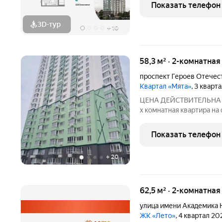
потребности. Для тех, к
Показать телефон
семьей, просторную
3D-тур
+
10
58,3 м² · 2-комнатна
проспект Героев Отечес
Квартал «Мята»
, 3 кварт
ЦЕНА ДЕЙСТВИТЕЛЬНА ДО
х комнатная квартира на
Солнечный-2. Дом обору
индивидуальными теплов
Показать телефон
современных бесшумных
+
20
62,5 м² · 2-комнатна
улица имени Академика 
ЖК «Лето»
, 4 квартал 20