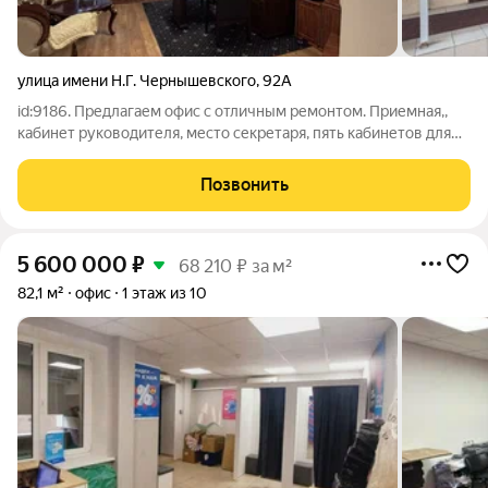
улица имени Н.Г. Чернышевского
,
92А
id:9186. Предлагаем офис с отличным ремонтом. Приемная,,
кабинет руководителя, место секретаря, пять кабинетов для
сотрудников, кухня, несколько кладовых, с/у. Сделан новый
ремонт премиум класса. Установлены пожарная и охранная
Позвонить
сигнализации, Солидная
5 600 000
₽
68 210 ₽ за м²
82,1 м²
офис
1 этаж из 10