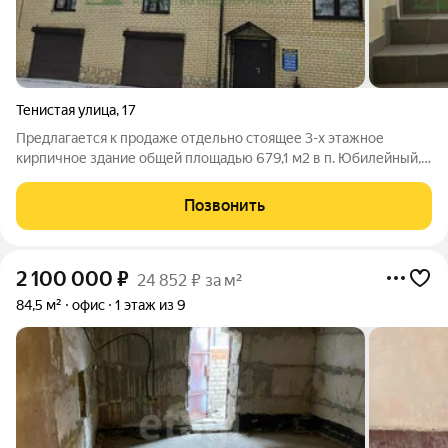
Тенистая улица
,
17
Предлагается к продаже отдельно стоящее 3-х этажное
кирпичное здание общей площадью 679,1 м2 в п. Юбилейный,
около гипермаркета "Лента". Здание и земля 796 м2 в
собственности. Здание разделено на два самостоятельных
Позвонить
помещения с 3-мя этажами
2 100 000
₽
24 852 ₽ за м²
84,5 м²
офис
1 этаж из 9