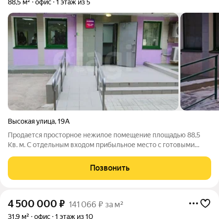
88,5 м²
офис
1 этаж из 5
Высокая улица
,
19А
Продается просторное нежилое помещение площадью 88,5
Кв. м. С отдельным входом прибыльное место с готовыми
арендаторами Работающий цент Wilberries в хорошем районе,
Общая площадь,оформлено как нежилое 88.5 компактное, но
Позвонить
функциональное пространство
4 500 000
₽
141 066 ₽ за м²
31,9 м²
офис
1 этаж из 10