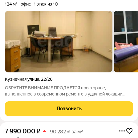
124 м²
офис
1 этаж из 10
Кузнечная улица
,
22/26
ОБРАТИТЕ ВНИМАНИЕ ПРОДАЕТСЯ просторное,
выполненное в современном ремонте в удачной локации
помещение! - Два зала, два кабинета, кухня, санузел, коридор и
прихожая - отдельный вход, большие пластиковые-
Позвонить
панорамные окна высокий первый этаж -
7 990 000
₽
90 282 ₽ за м²