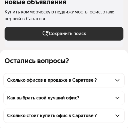
новые объявления
Купить коммерческую недвижимость, офис, этаж:
первый в Саратове
Сохранить поиск
Остались вопросы?
Сколько офисов в продаже в Саратове ?
На Яндекс Недвижимости в продаже в Саратове 76 
офисов, из них 76 объявлений от агентств
Как выбрать свой лучший офис?
Чтобы купить офис на первом этаже, 
воспользуйтесь тепловой картой для оценки 
Сколько стоит купить офис в Саратове ?
инфраструктуры и транспортной доступности в 
Цена за квадратный метр
2 000 — 226 744 ₽