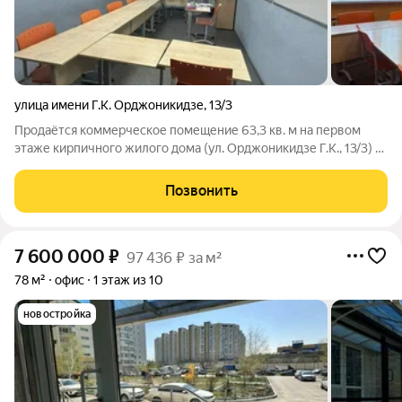
улица имени Г.К. Орджоникидзе
,
13/3
Продаётся коммерческое помещение 63,3 кв. м на первом
этаже кирпичного жилого дома (ул. Орджоникидзе Г.К., 13/3) в
престижном и динамично развивающемся Заводском районе
Саратова. Объект в отличном состоянии: качественный
Позвонить
современный ремонт, готов к
7 600 000
₽
97 436 ₽ за м²
78 м²
офис
1 этаж из 10
новостройка