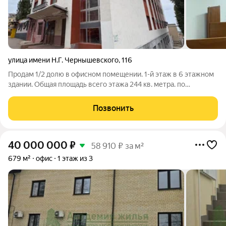
улица имени Н.Г. Чернышевского
,
116
Продам 1/2 долю в офисном помещении. 1-й этаж в 6 этажном
здании. Общая площадь всего этажа 244 кв. метра. по
согласованию со вторым собственником продаваемая доля
включает в себя 5 кабинетов. По всем вопросам звоните по
Позвонить
номеру в объявлении. С
40 000 000
₽
58 910 ₽ за м²
679 м²
офис
1 этаж из 3