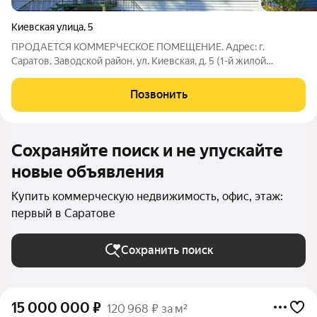
Киевская улица
,
5
ПРОДАЕТСЯ КОММЕРЧЕСКОЕ ПОМЕЩЕНИЕ. Адрес: г.
Саратов, Заводской район, ул. Киевская, д. 5 (1-й жилой
участок). Идеальное место для вашего бизнеса! Просторное
коммерческое помещение общей площадью 92.3 кв. м,
Позвонить
расположенное на 1-м этаже жилого дома.
Сохраняйте поиск и не упускайте
новые объявления
Купить коммерческую недвижимость, офис, этаж:
первый в Саратове
Сохранить поиск
15 000 000
₽
120 968 ₽ за м²