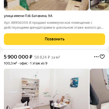
улица имени П.Ф. Батавина
,
9А
Арт. 88956059. В продаже коммерческое помещение с
действующими арендаторами в цокольном этаже жилого дома
по адресу Батавина 9а! Площадь 82,1 м. Хороший ремонт,
ровные полы и стены. Кондиционирование исправно
Позвонить
Помещение востребовано, подходит как для
5 900 000
₽
58 824 ₽ за м²
100,3 м²
офис
1 этаж из 9