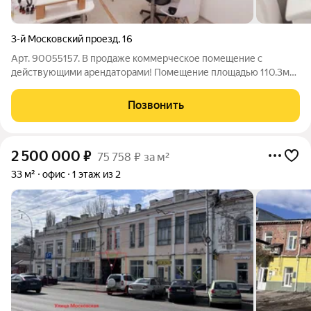
3-й Московский проезд
,
16
Арт. 90055157. В продаже коммерческое помещение с
действующими арендаторами! Помещение площадью 110.3м2,
имеет два отдельных входа, на данный момент сдается в найм
двум разным арендаторам! Находится в очень удобном месте,
Позвонить
рядом нет подобных
2 500 000
₽
75 758 ₽ за м²
33 м²
офис
1 этаж из 2