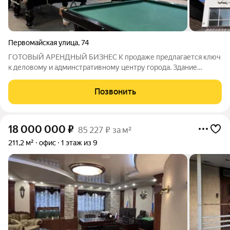
Первомайская улица
,
74
ГОТОВЫЙ АРЕНДНЫЙ БИЗНЕС К продаже предлагается ключ
к деловому и админстративному центру города. Здание
расположено в самом центре города рядом с государственной
думой и администрацией города Саратов. Богатая
Позвонить
инфраструктура района. Площадь:
18 000 000
₽
85 227 ₽ за м²
211,2 м²
офис
1 этаж из 9