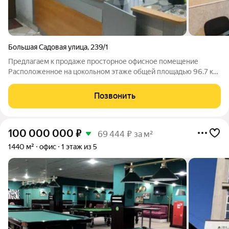
Большая Садовая улица
,
239/1
Предлагаем к продаже просторное офисное помещение
Расположенное на цокольном этаже общей площадью 96.7 кв.
Помещение использовали в статусе гостиницы, идеальное
вложение в бизнес часы-сутки. Видео-наблюдение: 1 камера
Позвонить
на улице, две камеры внутри. 4
100 000 000
₽
69 444 ₽ за м²
1440 м²
офис
1 этаж из 5