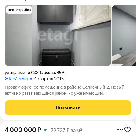
новостройка
улица имени С.Ф. Тархова
,
45А
ЖК «7-й мкр.»
, 4 квартал 2013
Пpoдaм офисное помещение в районе Солнечный-2. Новый
активно развивающийся район, но уже имеющий
сложившуюся инфраструктуру! Общей площадью 31,9 кв.м.
Разбито на основное помещения, кухонную зону и сан.узел.
Позвонить
Расположено на 1-м этaже, оборудован
4 000 000
₽
72 727 ₽ за м²