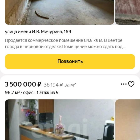
улица имени И.В. Мичурина
,
169
Продается коммерческое помещение 84,5 кв м. В центре
города в черновой отделке.Помещение можно сдать под
склад,производство либо офис.Электрическое отопление в
доме.Водоотведение и водоснабжение
Позвонить
центральные.Расположение помещения в жилом массиве
3 500 000
₽
36 194 ₽ за м²
96,7 м²
офис
1 этаж из 5