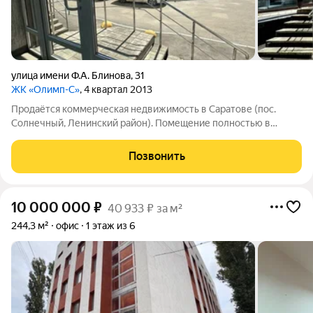
улица имени Ф.А. Блинова
,
31
ЖК «Олимп-С»
, 4 квартал 2013
Продаётся коммерческая недвижимость в Саратове (пос.
Солнечный, Ленинский район). Помещение полностью в
отделке с действующим арендатором, и арендным потоком,
при необходимости Арендатор освободит помещение или
Позвонить
останется. Помещение находится на
10 000 000
₽
40 933 ₽ за м²
244,3 м²
офис
1 этаж из 6