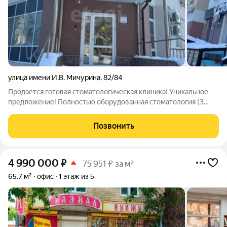
улица имени И.В. Мичурина
,
82/84
Продается готовая стоматологическая клиника! Уникальное
предложение! Полностью оборудованная стоматология (3
кресла, хирургический кабинет, рентген-кабинет) в
центральном густонаселенном районе с высокой видимостью
Позвонить
и проходимостью, с удобной
4 990 000
₽
75 951 ₽ за м²
65,7 м²
офис
1 этаж из 5