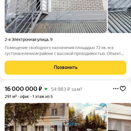
2-я Электронная улица
,
9
Помещение свободного назначения площадью 72 кв. м в
густонаселенном районе с высокой проходимостью. Объект
идеально подходит для размещения офиса, розничного
магазина, аптеки, салона красоты или иного бизнеса,
Позвонить
ориентированного на клиентский поток.
16 000 000
₽
54 983 ₽ за м²
291 м²
офис
1 этаж из 5