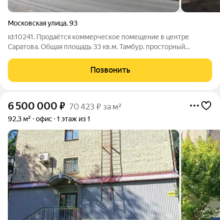
Московская улица
,
93
id:10241. Продаётся коммерческое помещение в центре
Саратова. Общая площадь 33 кв.м. Тамбур. просторный
кабинет, кухня и санузел. В кабинете имеется декоративный
камин. Помещение расположено на 1 этаже 2 этажного
Позвонить
кирпичного дома. Отдельный вход со
6 500 000
₽
70 423 ₽ за м²
92,3 м²
офис
1 этаж из 1