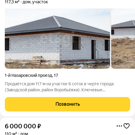
117,3 м²
дом, участок
1-й Назаровский проезд
,
17
Продаётся дом 117 м на участке 6 соток в черте города
(Заводской район, район Воробьёвки). Ключевые
преимущества: - удобный подъезд, дорога засыпана щебёнкой
- расположение на первой линии от пруда - живописный вид и
Позвонить
близость к природе; - дом из
6 000 000
₽
110 м²
дом