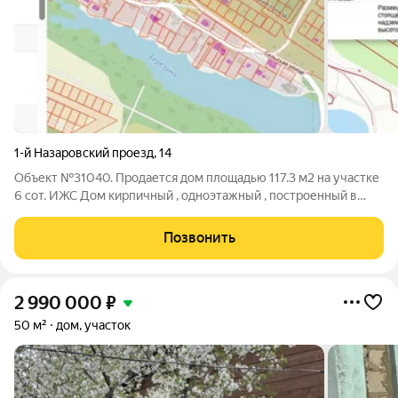
1-й Назаровский проезд
,
14
Объект №31040. Продается дом площадью 117.3 м2 на участке
6 сот. ИЖС Дом кирпичный , одноэтажный , построенный в
2025г. на 1-ом Назаровском проезде. Рядом Второй пруд и
остановка общественного транспорта. Все коммуникации
Позвонить
подведены к участку. .
2 990 000
₽
50 м²
дом, участок