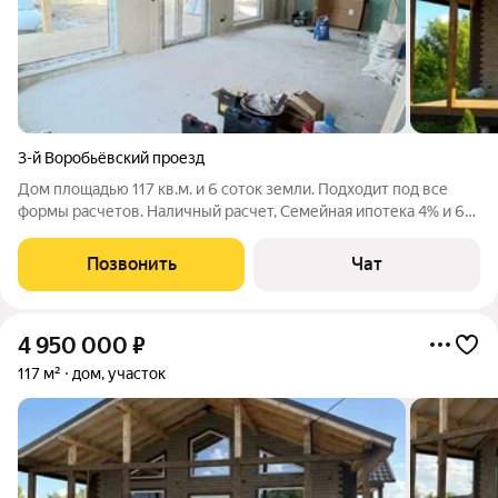
3-й Воробьёвский проезд
Дом площадью 117 кв.м. и 6 соток земли. Подходит под все
формы расчетов. Наличный расчет, Семейная ипотека 4% и 6%,
скидка усастникам СВО 10%. Звоните, все расскажу и
организую просмотр дома в живую.
Позвонить
Чат
4 950 000
₽
117 м²
дом, участок