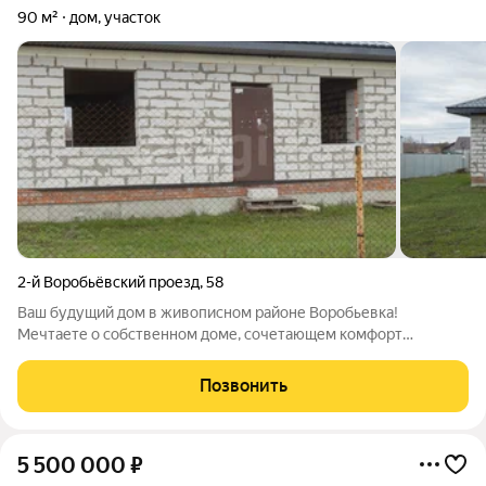
90 м²
дом, участок
2-й Воробьёвский проезд
,
58
Ваш будущий дом в живописном районе Воробьевка!
Мечтаете о собственном доме, сочетающем комфорт
городской жизни и близость к природе? Представляем
вашему вниманию уникальное предложение: светлый и
Позвонить
просторный дом площадью 90 м на ухоженном участке 6
5 500 000
₽