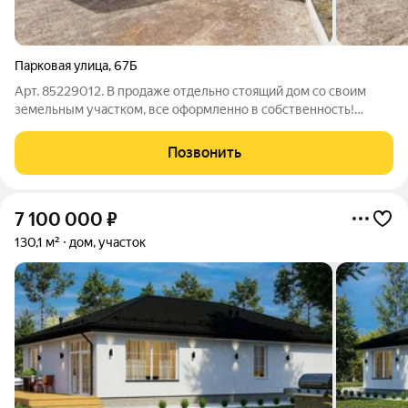
Парковая улица
,
67Б
Арт. 85229012. В продаже отдельно стоящий дом со своим
земельным участком, все оформленно в собственность!
Очень удачное местоположение дома, рядом школа, садик,
парк им. Гагарина, сетевые магазины, ФОК Заводской,
Позвонить
остановка общественного транспорта!
7 100 000
₽
130,1 м²
дом, участок