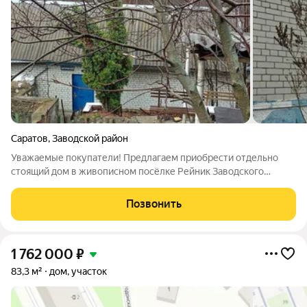
Саратов
,
Заводской район
Уважаемые покупатели! Предлагаем приобрести отдельно
стоящий дом в живописном посёлке Рейник Заводского
района идеальное место для тех, кто мечтает о жизни на
природе, но не хочет отказываться от городских удобств. О
Позвонить
доме и участке Материал:
1 762 000
₽
83,3 м²
дом, участок