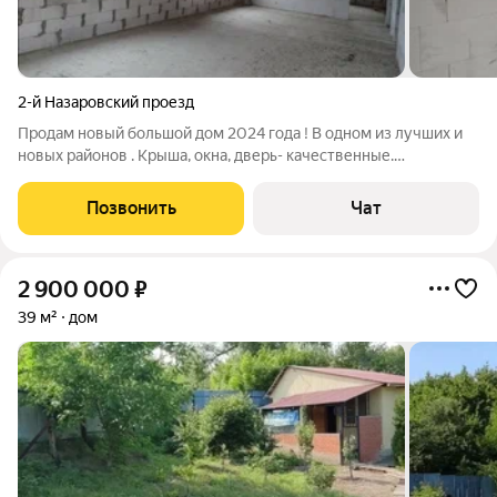
2-й Назаровский проезд
Продам новый большой дом 2024 года ! В одном из лучших и
новых районов . Крыша, окна, дверь- качественные.
Современная планировка , ждёт своих хозяев , которые под
свой вкус и потребности обустроят его , 6 сот земли. Рядом
Позвонить
Чат
новые дома , приветливые
2 900 000
₽
39 м²
дом