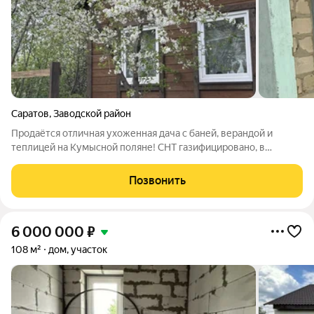
Саратов
,
Заводской район
Продаётся отличная ухоженная дача с баней, верандой и
теплицей на Кумысной поляне! СНТ газифицировано, в
шаговой доступности кафе Лазурный, WB, магазин Магнит.
Новый каркасный дом 46м с верандой 26м+старый жилой дом
Позвонить
из которого планировали сделать
6 000 000
₽
108 м²
дом, участок