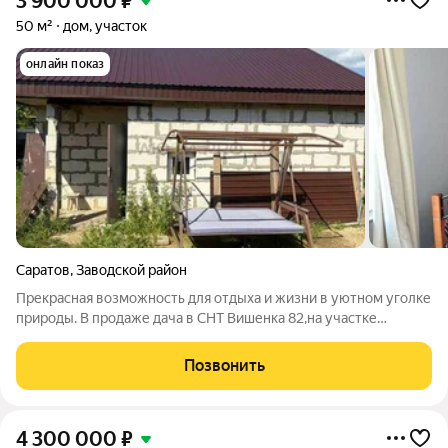
3 900 000
₽
50 м²
дом, участок
онлайн показ
Саратов
,
Заводской район
Прекрасная возможность для отдыха и жизни в уютном уголке
природы. В продаже дача в СНТ Вишенка 82,на участке
имеется 2 дома. Новый дом: частичный ремонт и удобства уже
готовы к заселению. Старый дом : переделан под баню, с
Позвонить
двумя уютными комнатами
4 300 000
₽