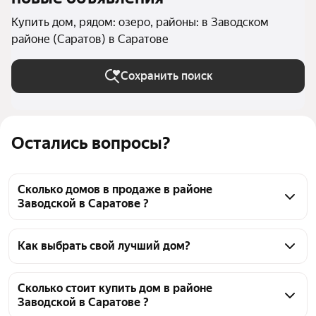
Купить дом, рядом: озеро, районы: в Заводском
районе (Саратов) в Саратове
Сохранить поиск
Остались вопросы?
Сколько домов в продаже в районе
Заводской в Саратове ?
На Яндекс Недвижимости в продаже в районе 
Заводской в Саратове 45 домов, из них 2 
Как выбрать свой лучший дом?
объявления от собственников, 43 объявления от 
Чтобы купить дом рядом с озером в районе 
агентств
Заводской, воспользуйтесь тепловой картой для 
Сколько стоит купить дом в районе
Заводской в Саратове ?
оценки инфраструктуры и транспортной 