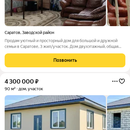
Саратов
,
Заводской район
Продам уютный и просторный дом для большой и дружной
семьи в Саратове, 3 жил/участок. Дом двухэтажный, общая
площадь дома составляет 278,2 кв.м., в доме имеется два
выхода. Все комнаты правильной формы, светлые и
Позвонить
просторные. На каждом этаже
4 300 000
₽
90 м²
дом, участок