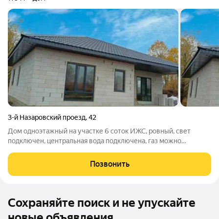
3-й Назаровский проезд
,
42
Дом одноэтажный на участке 6 соток ИЖС, ровный, свет
подключен, центральная вода подключена, газ можно
подключать. Качественно построено, хорошие окна, высокие
потолки. 3 комнаты, 2 с/у, кухня гостиная с витражным
Позвонить
остеклением. Подходит под семейную
Сохраняйте поиск и не упускайте
новые объявления