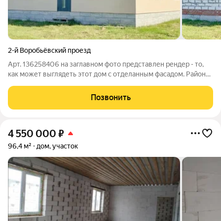
2-й Воробьёвский проезд
Арт. 136258406 на заглавном фото представлен рендер - то,
как может выглядеть этот дом с отделанным фасадом. Район
развивается, его уже не узнать. Построено много домов, и
строятся новые. Дороги становятся все лучше, основные
Позвонить
заасфальтированы,
4 550 000
₽
96,4 м²
дом, участок