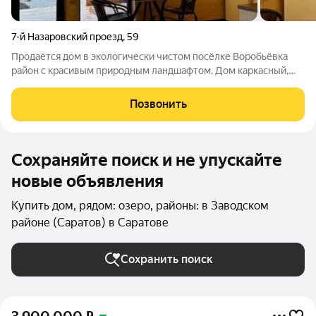
7-й Назаровский проезд
,
59
Продаётся дом в экологически чистом посёлке Воробьёвка
район с красивым природным ландшафтом. Дом каркасный,
общая площадь постройки 88 м: жилая часть 76 м, остальное
просторная терраса. Заведена городская вода, отопление
Позвонить
электрический тёплый пол
Сохраняйте поиск и не упускайте
новые объявления
Купить дом, рядом: озеро, районы: в Заводском
районе (Саратов) в Саратове
Сохранить поиск