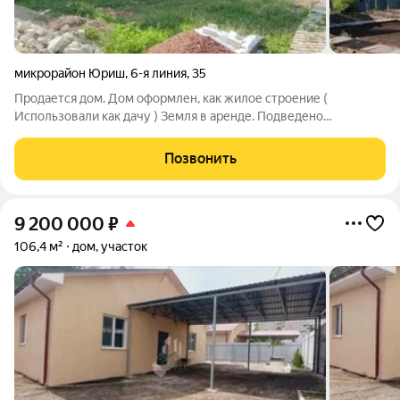
микрорайон Юриш
,
6-я линия
,
35
Продается дом. Дом оформлен, как жилое строение (
Использовали как дачу ) Земля в аренде. Подведено
электричество ( 380v ). Газ и вода проходят по границе
участка. На участке колодец с питьевой водой. Участок
Позвонить
ухоженный, с плодовыми деревьями. Тихое
9 200 000
₽
106,4 м²
дом, участок