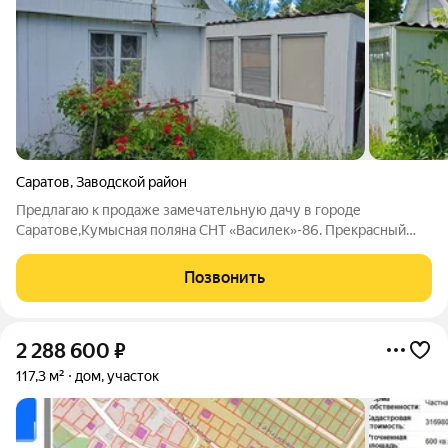
Саратов
,
Заводской район
Предлагаю к продаже замечательную дачу в городе
Саратове,Кумысная поляна СНТ «Василек»-86. Прекрасный
участок 6 соток,на участке имеются постройки уютный Дом
40м2 кухня гостинная и комната в собственности. Газ по
Позвонить
границе, электричество подъезд к даче
2 288 600
₽
117,3 м²
дом, участок