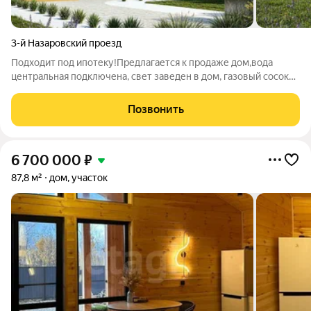
3-й Назаровский проезд
Подходит под ипотеку!Предлагается к продаже дом,вода
центральная подключена, свет заведен в дом, газовый сосок
выведен на участок, забор по периметру почти готов.3
комнаты, все просторные плюс кухня гостинная с большим
Позвонить
витражным остеклением. Потолки
6 700 000
₽
87,8 м²
дом, участок