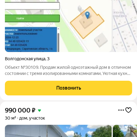
Волгодонская улица
,
3
Объект №30109. Продам жилой одноэтажный дом в отличном
состоянии с тремя изолированными комнатами, Уютная кухня
и отдельная обеденная зона.Просторный коридор площадью
10 кв.м.Гостинная 25.9 м2, санузел совмещенный с душевой
Позвонить
кабиной 6.3 м2, прихожая
990 000
₽
30 м²
дом, участок