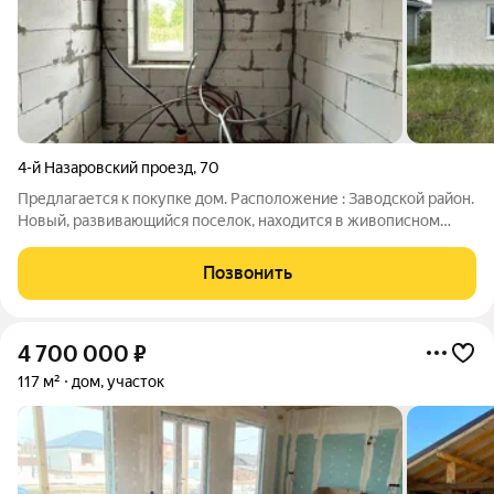
4-й Назаровский проезд
,
70
Предлагается к покупке дом. Расположение : Заводской район.
Новый, развивающийся поселок, находится в живописном
месте, неподалеку есть пруд. Запланирована постройка
детского сада и школы. Дом: общей площадью 89.1 м. кв. в
Позвонить
собственности, в доме три
4 700 000
₽
117 м²
дом, участок