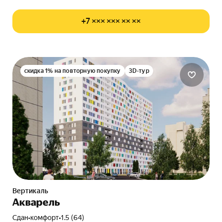
+7 ××× ××× ×× ××
скидка 1% на повторную покупку
3D-тур
Вертикаль
Акварель
Сдан
•
комфорт
•
1.5 (64)