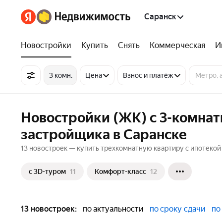
Саранск
Новостройки
Купить
Снять
Коммерческая
И
3 комн.
Цена
Взнос и платёж
Новостройки (ЖК) с 3-комнат
застройщика в Саранске
13 новостроек — купить трехкомнатную квартиру с ипотекой 
c 3D-туром
11
Комфорт-класс
12
13 новостроек:
по актуальности
по сроку сдачи
по