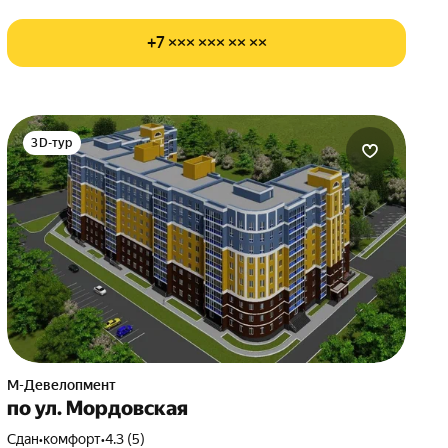
+7 ××× ××× ×× ××
3D-тур
М-Девелопмент
по ул. Мордовская
Сдан
•
комфорт
•
4.3 (5)