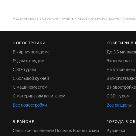
Недвижимость в Саранске
Купить
Квартира в новостройке
Трехко
НОВОСТРОЙКИ
КВАРТИРЫ В
В кирпичном доме
До 3,5 милли
Рядом с прудом
Эконом класс
С 3D-туром
На вторичном
С большой кухней
В многоэтажн
С машиноместом
В новостройке
С материнским капиталом
С 3D-туром
Все новостройки
Все разделы
В РАЙОНЕ
ГОРОДА В О
Сельское поселение Посёлок Володарский
Рузаевка