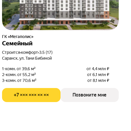
ГК «Мегаполис»
Семейный
Строится
•
комфорт
•
3.5 (17)
Саранск, ул. Тани Бибиной
1-комн. от 39,6 м²
от 4,4 млн ₽
2-комн. от 55,2 м²
от 6,1 млн ₽
3-комн. от 70,6 м²
от 8,1 млн ₽
+7 ××× ××× ×× ××
Позвоните мне