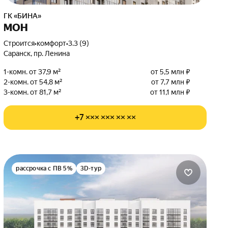
ГК «БИНА»
МОН
Строится
•
комфорт
•
3.3 (9)
Саранск, пр. Ленина
1-комн. от 37,9 м²
от 5,5 млн ₽
2-комн. от 54,8 м²
от 7,7 млн ₽
3-комн. от 81,7 м²
от 11,1 млн ₽
+7 ××× ××× ×× ××
рассрочка с ПВ 5%
3D-тур