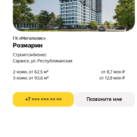
ГК «Мегаполис»
Розмарин
Строится
•
бизнес
Саранск, ул. Республиканская
2-комн. от 62,5 м²
от 8,7 млн ₽
3-комн. от 93,6 м²
от 12,9 млн ₽
+7 ××× ××× ×× ××
Позвоните мне