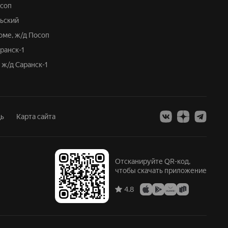
осоп
рьский
оме, ж/д Посоп
аранск-1
 ж/д Саранск-1
ь
Карта сайта
Отсканируйте QR-код,
чтобы скачать приложение
4.8