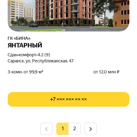
ГК «БИНА»
ЯНТАРНЫЙ
Сдан
•
комфорт
•
4.2 (9)
Саранск, ул. Республиканская, 47
3-комн. от 99,9 м²
от 12,0 млн ₽
+7 ××× ××× ×× ××
1
2