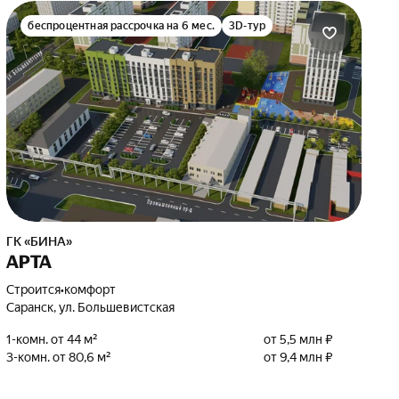
беспроцентная рассрочка на 6 мес.
3D-тур
ГК «БИНА»
АРТА
Строится
•
комфорт
Саранск, ул. Большевистская
1-комн. от 44 м²
от 5,5 млн ₽
3-комн. от 80,6 м²
от 9,4 млн ₽