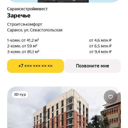
Саранскстройинвест
Заречье
Строится
•
комфорт
Саранск, ул. Севастопольская
1-комн. от 41,2 м²
от 4,6 млн ₽
2-комн. от 59 м²
от 6,5 млн ₽
3-комн. от 85,1 м²
от 9,4 млн ₽
+7 ××× ××× ×× ××
Позвоните мне
3D-тур