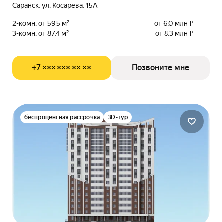
Саранск, ул. Косарева, 15А
2-комн. от 59,5 м²
от 6,0 млн ₽
3-комн. от 87,4 м²
от 8,3 млн ₽
+7 ××× ××× ×× ××
Позвоните мне
беспроцентная рассрочка
3D-тур