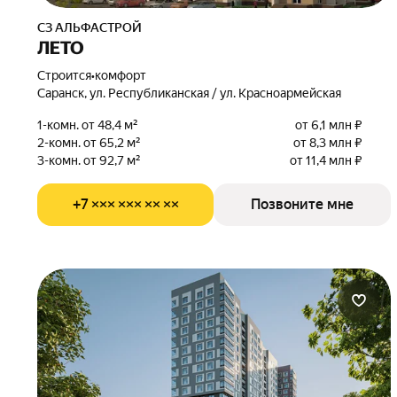
СЗ АЛЬФАСТРОЙ
ЛЕТО
Строится
•
комфорт
Саранск, ул. Республиканская / ул. Красноармейская
1-комн. от 48,4 м²
от 6,1 млн ₽
2-комн. от 65,2 м²
от 8,3 млн ₽
3-комн. от 92,7 м²
от 11,4 млн ₽
+7 ××× ××× ×× ××
Позвоните мне