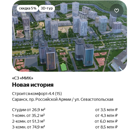
скидка 5%
3D-тур
«СЗ «МИК»
Новая история
Строится
•
комфорт
•
4.4 (15)
Саранск, пр. Российской Армии / ул. Севастопольская
Студии от 26,9 м²
от 3,5 млн ₽
1-комн. от 35,2 м²
от 4,3 млн ₽
2-комн. от 51,3 м²
от 6,0 млн ₽
3-комн. от 74,9 м²
от 8,5 млн ₽