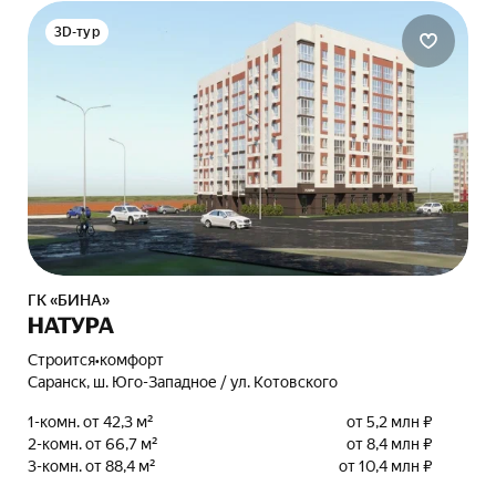
3D-тур
ГК «БИНА»
НАТУРА
Строится
•
комфорт
Саранск, ш. Юго-Западное / ул. Котовского
1-комн. от 42,3 м²
от 5,2 млн ₽
2-комн. от 66,7 м²
от 8,4 млн ₽
3-комн. от 88,4 м²
от 10,4 млн ₽