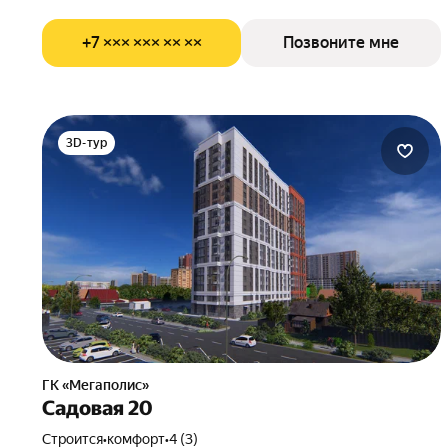
+7 ××× ××× ×× ××
Позвоните мне
3D-тур
ГК «Мегаполис»
Садовая 20
Строится
•
комфорт
•
4 (3)