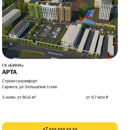
ГК «БИНА»
АРТА
Строится
•
комфорт
Саранск, ул. Большевистская
3-комн. от 80,6 м²
от 9,7 млн ₽
+7 ××× ××× ×× ××