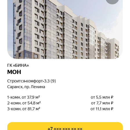
ГК «БИНА»
МОН
Строится
•
комфорт
•
3.3 (9)
Саранск, пр. Ленина
1-комн. от 37,9 м²
от 5,5 млн ₽
2-комн. от 54,8 м²
от 7,7 млн ₽
3-комн. от 81,7 м²
от 11,1 млн ₽
+7 ××× ××× ×× ××