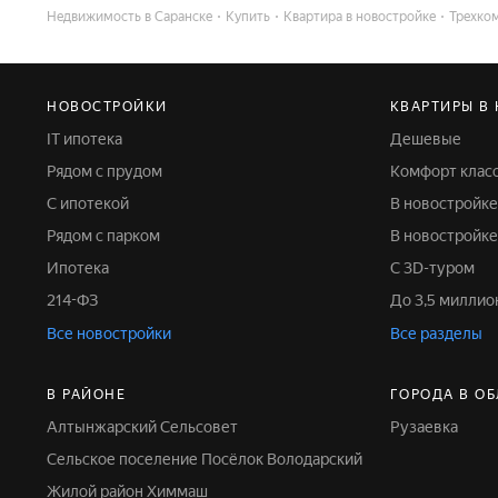
Недвижимость в Саранске
Купить
Квартира в новостройке
Трехко
НОВОСТРОЙКИ
КВАРТИРЫ В
IT ипотека
Дешевые
Рядом с прудом
Комфорт клас
С ипотекой
В новостройк
Рядом с парком
В новостройке
Ипотека
С 3D-туром
214-ФЗ
До 3,5 милли
Все новостройки
Все разделы
В РАЙОНЕ
ГОРОДА В О
Алтынжарский Сельсовет
Рузаевка
Сельское поселение Посёлок Володарский
Жилой район Химмаш