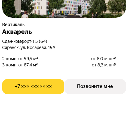
Вертикаль
Акварель
Сдан
•
комфорт
•
1.5 (64)
Саранск, ул. Косарева, 15А
2-комн. от 59,5 м²
от 6,0 млн ₽
3-комн. от 87,4 м²
от 8,3 млн ₽
+7 ××× ××× ×× ××
Позвоните мне