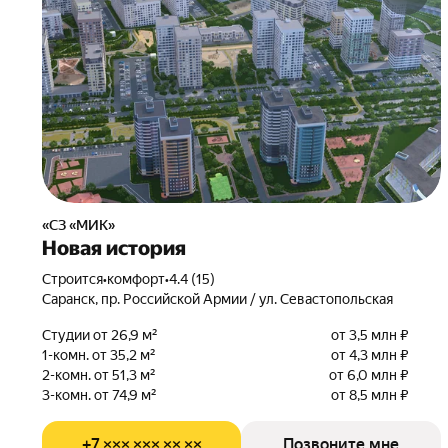
«СЗ «МИК»
Новая история
Строится
•
комфорт
•
4.4 (15)
Саранск, пр. Российской Армии / ул. Севастопольская
Студии от 26,9 м²
от 3,5 млн ₽
1-комн. от 35,2 м²
от 4,3 млн ₽
2-комн. от 51,3 м²
от 6,0 млн ₽
3-комн. от 74,9 м²
от 8,5 млн ₽
+7 ××× ××× ×× ××
Позвоните мне