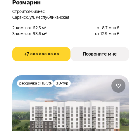
Розмарин
Строится
•
бизнес
Саранск, ул. Республиканская
2-комн. от 62,5 м²
от 8,7 млн ₽
3-комн. от 93,6 м²
от 12,9 млн ₽
+7 ××× ××× ×× ××
Позвоните мне
рассрочка с ПВ 5%
3D-тур