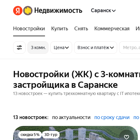
Саранск
Новостройки
Купить
Снять
Коммерческая
И
3 комн.
Цена
Взнос и платёж
Новостройки (ЖК) с 3-комнат
застройщика в Саранске
13 новостроек — купить трехкомнатную квартиру с IT ипотеко
13 новостроек:
по актуальности
по сроку сдачи
по
скидка 5%
3D-тур