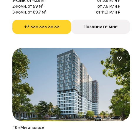
1-комн. от 42,5 м²
от 5,6 млн ₽
2-комн. от 59 м²
от 7,6 млн ₽
3-комн. от 89,7 м²
от 11,0 млн ₽
+7 ××× ××× ×× ××
Позвоните мне
ГК «Мегаполис»