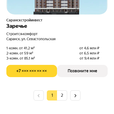
Саранскстройинвест
Заречье
Строится
•
комфорт
Саранск, ул. Севастопольская
1-комн. от 41,2 м²
от 4,6 млн ₽
2-комн. от 59 м²
от 6,5 млн ₽
3-комн. от 85,1 м²
от 9,4 млн ₽
+7 ××× ××× ×× ××
Позвоните мне
1
2