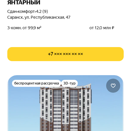
ЯНТАРНЫЙ
Сдан
•
комфорт
•
4.2 (9)
Саранск, ул. Республиканская, 47
3-комн. от 99,9 м²
от 12,0 млн ₽
+7 ××× ××× ×× ××
беспроцентная рассрочка
3D-тур