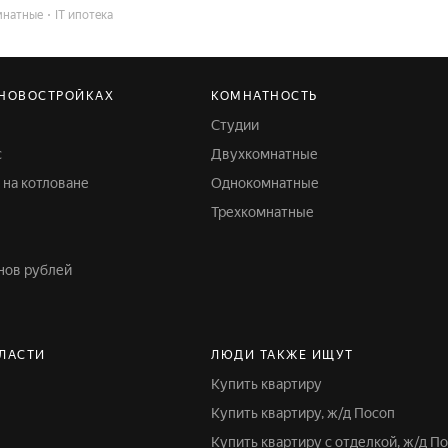
мнатные
IT ипотека
 НОВОСТРОЙКАХ
КОМНАТНОСТЬ
Студии
с
Двухкомнатные
е на котловане
Однокомнатные
Трехкомнатные
онов рублей
БЛАСТИ
ЛЮДИ ТАКЖЕ ИЩУТ
Купить квартиру
Купить квартиру, ж/д Посоп
Купить квартиру с отделкой, ж/д П