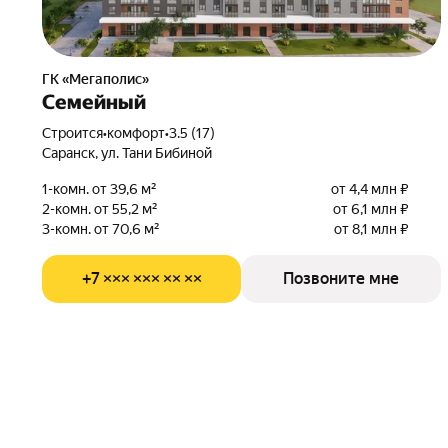
ГК «Мегаполис»
Семейный
Строится
•
комфорт
•
3.5 (17)
Саранск, ул. Тани Бибиной
1-комн. от 39,6 м²
от 4,4 млн ₽
2-комн. от 55,2 м²
от 6,1 млн ₽
3-комн. от 70,6 м²
от 8,1 млн ₽
+7 ××× ××× ×× ××
Позвоните мне