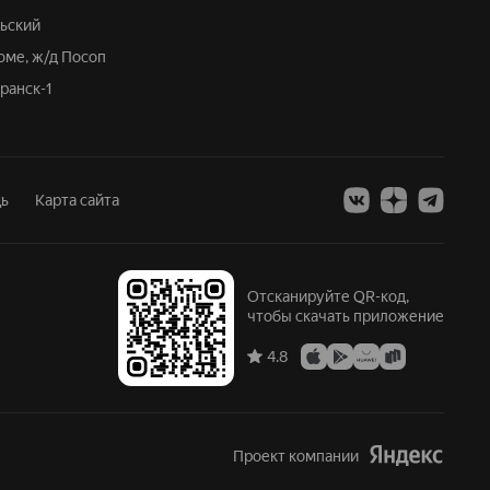
рьский
оме, ж/д Посоп
аранск-1
ь
Карта сайта
Отсканируйте QR-код,
чтобы скачать приложение
4.8
Проект компании