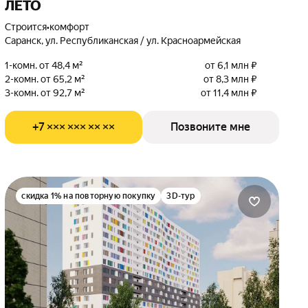
ЛЕТО
Строится
•
комфорт
Саранск, ул. Республиканская / ул. Красноармейская
1-комн. от 48,4 м²
от 6,1 млн ₽
2-комн. от 65,2 м²
от 8,3 млн ₽
3-комн. от 92,7 м²
от 11,4 млн ₽
+7 ××× ××× ×× ××
Позвоните мне
скидка 1% на повторную покупку
3D-тур