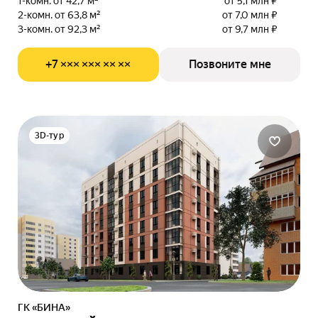
1-комн. от 42,7 м²
от 5,1 млн ₽
2-комн. от 63,8 м²
от 7,0 млн ₽
3-комн. от 92,3 м²
от 9,7 млн ₽
+7 ××× ××× ×× ××
Позвоните мне
3D-тур
ГК «БИНА»