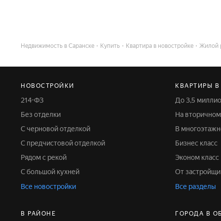
Недвижимость в Саранске
Купить
Квартира в новостройке
Жилой 
НОВОСТРОЙКИ
КВАРТИРЫ В
214-ФЗ
До 3,5 милл
Без отделки
На вторично
С черновой отделкой
В многоэтаж
С предчистовой отделкой
Бизнес класс
Рядом с рекой
Эконом класс
С большой кухней
От застройщи
Все новостройки
Все разделы
В РАЙОНЕ
ГОРОДА В О