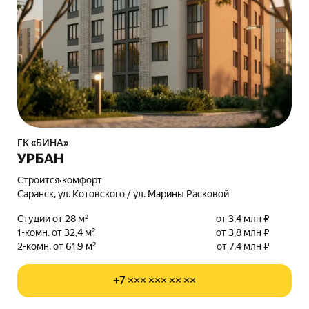
ГК «БИНА»
УРБАН
Строится
•
комфорт
Саранск, ул. Котовского / ул. Марины Расковой
Студии от 28 м²
от 3,4 млн ₽
1-комн. от 32,4 м²
от 3,8 млн ₽
2-комн. от 61,9 м²
от 7,4 млн ₽
+7 ××× ××× ×× ××