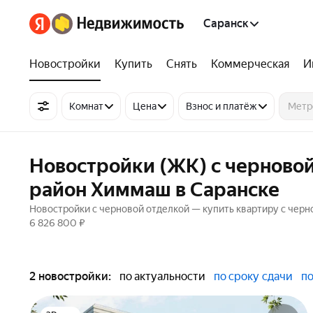
Саранск
Новостройки
Купить
Снять
Коммерческая
И
Комнат
Цена
Взнос и платёж
Новостройки (ЖК) с черново
район Химмаш в Саранске
Новостройки с черновой отделкой — купить квартиру с черно
6 826 800 ₽
2 новостройки:
по актуальности
по сроку сдачи
по