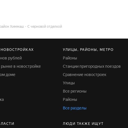
район Химмаш
С черновой отделкой
 НОВОСТРОЙКАХ
УЛИЦЫ, РАЙОНЫ, МЕТРО
ионов рублей
Районы
м рынке в новостройке
Станции пригородных поездов
ном доме
Сравнение новостроек
Улицы
Все регионы
ка
Районы
Все разделы
БЛАСТИ
ЛЮДИ ТАКЖЕ ИЩУТ