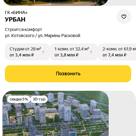
ГК «БИНА»
УРБАН
Строится
•
комфорт
ул. Котовского / ул. Марины Расковой
Студии
от 28 м²
1-комн.
от 32,4 м²
2-комн.
от 61,9 м
от 3,4 млн ₽
от 3,8 млн ₽
от 7,4 млн ₽
Позвонить
скидка 5%
3D-тур