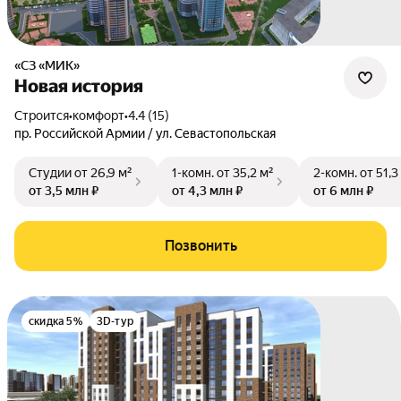
«СЗ «МИК»
Новая история
Строится
•
комфорт
•
4.4 (15)
пр. Российской Армии / ул. Севастопольская
Студии
от 26,9 м²
1-комн.
от 35,2 м²
2-комн.
от 51,3
от 3,5 млн ₽
от 4,3 млн ₽
от 6 млн ₽
Позвонить
скидка 5%
3D-тур