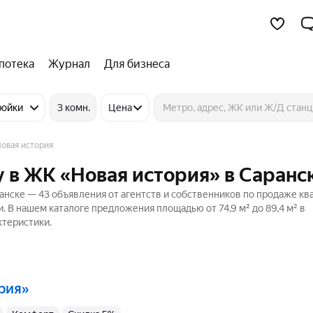
потека
Журнал
Для бизнеса
ройки
3 комн.
Цена
овая история
 в ЖК «Новая история» в Саранс
анске — 43 объявления от агентств и собственников по продаже кв
. В нашем каталоге предложения площадью от 74,9 м² до 89,4 м² в
ктеристики.
ория»