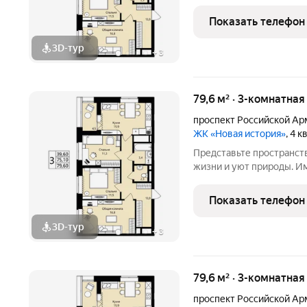
в 3-м микрорайоне («Юбилейный») один из к
в Саранске от надежног
Показать телефон
Саранска ЖК
3D-тур
+
3
79,6 м² · 3-комнатная
проспект Российской Ар
ЖК «Новая история»
, 4 
Представьте пространст
жизни и уют природы. И
в 3-м микрорайоне («Юбилейный») один из к
в Саранске от надежног
Показать телефон
Саранска ЖК
3D-тур
+
3
79,6 м² · 3-комнатная
проспект Российской Ар