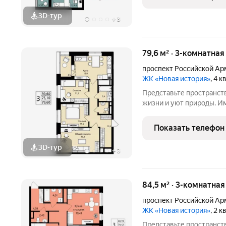
Саранска ЖК
3D-тур
+
3
79,6 м² · 3-комнатная
проспект Российской Ар
ЖК «Новая история»
, 4 
Представьте пространст
жизни и уют природы. И
в 3-м микрорайоне («Юбилейный») один из к
в Саранске от надежног
Показать телефон
Саранска ЖК
3D-тур
+
3
84,5 м² · 3-комнатна
проспект Российской Ар
ЖК «Новая история»
, 2 
Представьте пространст