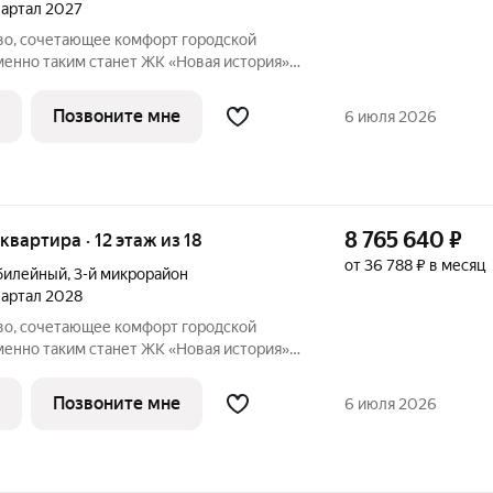
квартал 2027
во, сочетающее комфорт городской
менно таким станет ЖК «Новая история»
рупнейших проектов
о застройщика АО "СЗ "МИК".От центра
Позвоните мне
6 июля 2026
8 765 640
₽
 квартира · 12 этаж из 18
от 36 788 ₽ в месяц
билейный
,
3-й микрорайон
квартал 2028
во, сочетающее комфорт городской
менно таким станет ЖК «Новая история»
рупнейших проектов
о застройщика АО "СЗ "МИК".От центра
Позвоните мне
6 июля 2026