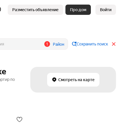
Разместить объявление
Про дом
Войти
1
Сохранить поиск
Район
ке
артир по
Смотреть на карте