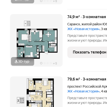
+
3
74,9 м² · 3-комнатная
Саранск
,
жилой район Ю
ЖК «Новая история»
, 3 
Представьте пространст
жизни и уют природы. И
в 3-м микрорайоне («Юбилейный») один из к
в Саранске от надежног
Показать телефон
Саранска ЖК
3D-тур
+
3
79,6 м² · 3-комнатная
проспект Российской Ар
ЖК «Новая история»
, 4 
Представьте пространст
жизни и уют природы. И