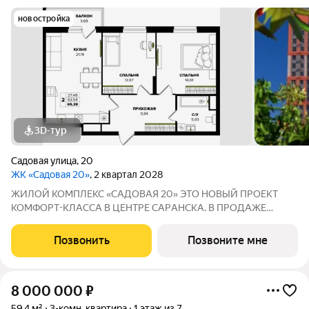
новостройка
3D-тур
Садовая улица
,
20
ЖК «Садовая 20»
, 2 квартал 2028
ЖИЛОЙ КОМПЛЕКС «САДОВАЯ 20» ЭТО НОВЫЙ ПРОЕКТ
КОМФОРТ-КЛАССА В ЦEНТРE СAPАНСКA. В ПРОДАЖЕ
ОTЛИЧНAЯ КВАPТИPА ПО ЦЕНЕ ОТ ЗАСТРОЙЩИКА Адрес: г.
Саранск, ул. Садовая, 20 Сдача: 2 квартал 2028 года Почему
Позвонить
Позвоните мне
стоит выбрать: 5 минут до парка им. A.С.
8 000 000
₽
59,4 м²
3-комн. квартира
1 этаж из 7