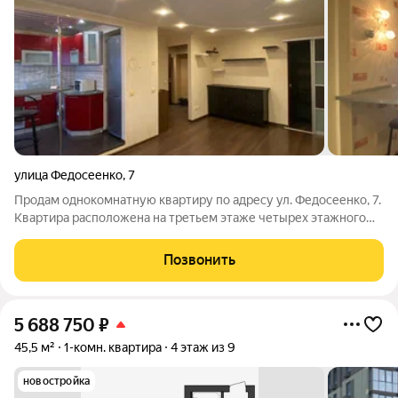
улица Федосеенко
,
7
Продам однокомнатную квартиру по адресу ул. Федосеенко, 7.
Квартира расположена на третьем этаже четырех этажного
дома. Дом расположен в самом центре Саранска. Общая
площадь квартиры 30 кВ., жилая комната 17 кв.м, кухня 6 кв.м.
Позвонить
В квартире сделан
5 688 750
₽
45,5 м²
1-комн. квартира
4 этаж из 9
новостройка