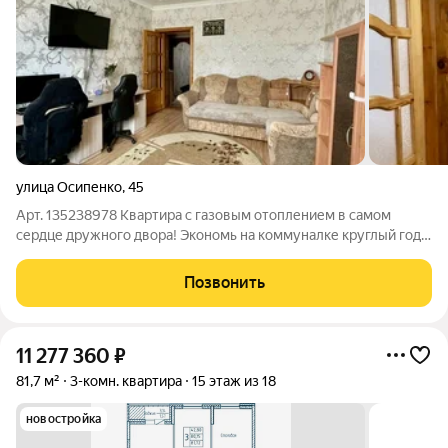
улица Осипенко
,
45
Арт. 135238978 Квартира с газовым отоплением в самом
сердце дружного двора! Экономь на коммуналке круглый год!
Адрес: г. Саранск, ул. Осипенко, д. 45. Характеристики: 2
комнаты (раздельные: 18 и 11,5 кв.м) Общая площадь: 47,4 кв.м /
Позвонить
Кухня: 8 кв.м
11 277 360
₽
81,7 м²
3-комн. квартира
15 этаж из 18
новостройка