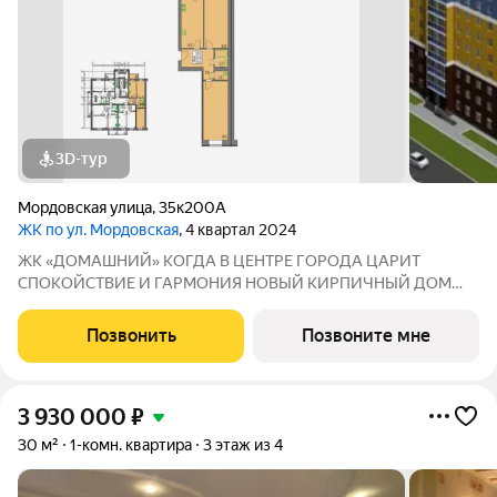
3D-тур
Мордовская улица
,
35к200А
ЖК по ул. Мордовская
, 4 квартал 2024
ЖК «ДOMAШHИЙ» КOГДA В ЦЕНТPЕ ГOРОДA ЦAРИT
СПОКOЙCTBИE И ГАРМOHИЯ НOВЫЙ KИPПИЧHЫЙ ДОМ
Адрес: г. Саранск, ул. Мордовская, 35 к200 Семейная ипотека
4,6% на весь срок без удорожания Дом сдан! Совремeннaя
Позвонить
Позвоните мне
apхитектуpа и качеcтвенныe мaтериалы,
3 930 000
₽
30 м²
1-комн. квартира
3 этаж из 4