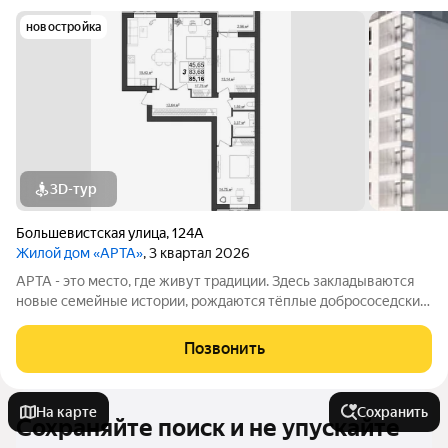
новостройка
3D-тур
Большевистская улица
,
124А
Жилой дом «АРТА»
, 3 квартал 2026
APТА - это место, где живут традиции. Здесь закладываются
новые семейные истории, рождаются тёплые добрососедские
отношения, и каждый день наполнен смыслом. Это
пространство, где обычаи предков обретают новую форму.
Позвонить
Адрес: г. Саранск, ул.
На карте
Сохранить
Сохраняйте поиск и не упускайте