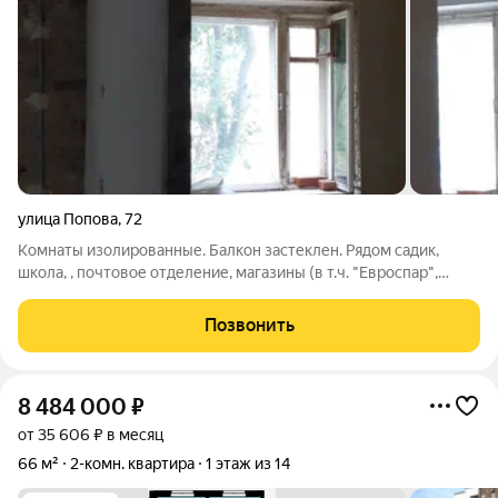
улица Попова
,
72
Комнаты изолированные. Балкон застеклен. Рядом садик,
школа, , почтовое отделение, магазины (в т.ч. "Евроспар",
"Магнит", "Пятёрочка"). ТОРГ.
Позвонить
8 484 000
₽
от 35 606 ₽ в месяц
66 м²
2-комн. квартира
1 этаж из 14