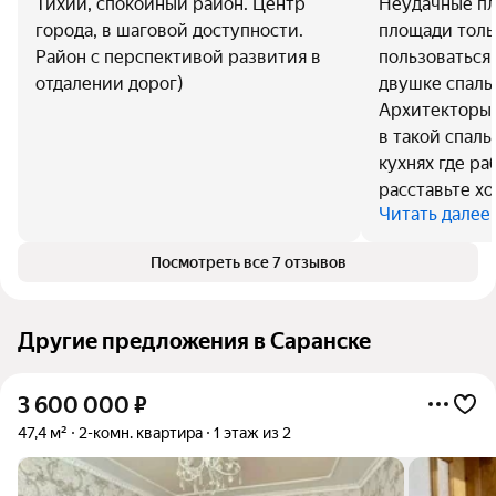
Тихий, спокойный район. Центр
Неудачные пл
города, в шаговой доступности.
площади тольк
Район с перспективой развития в
пользоваться
отдалении дорог)
двушке спальн
Архитекторы,
в такой спаль
кухнях где ра
расставьте х
Читать далее
Посмотреть все 7 отзывов
Другие предложения в Саранске
3 600 000
₽
47,4 м²
2-комн. квартира
1 этаж из 2