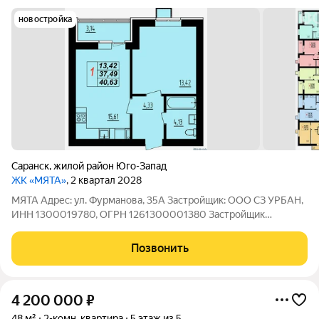
новостройка
Саранск
,
жилой район Юго-Запад
ЖК «МЯТА»
, 2 квартал 2028
МЯТА Адрес: ул. Фурманова, 35А Застройщик: ООО СЗ УРБАН,
ИНН 1300019780, ОГРН 1261300001380 Застройщик
выполняет следующий вид отделки: полусухая стяжка,
штукатурка, электроразводка по квартире с установкой
Позвонить
розеток и выключателей, железная входная
4 200 000
₽
48 м²
2-комн. квартира
5 этаж из 5