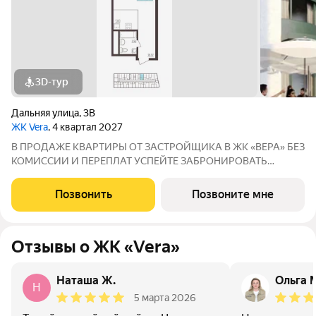
3D-тур
Дальняя улица
,
3В
ЖК Vera
, 4 квартал 2027
В ПРОДАЖЕ КВАРТИРЫ ОТ ЗАСТРОЙЩИКА В ЖК «ВЕРА» БЕЗ
КОМИССИИ И ПЕРЕПЛАТ УСПЕЙТЕ ЗАБРОНИРОВАТЬ
КВАРТИРУ ДO ПОВЫШЕНИЯ СТАВОК ПO ИПОТЕКЕ! СТАВКА
4,6% НА ВЕСЬ СРОК КРЕДИТОВАНИЯ ПО СЕМЕЙНОЙ
Позвонить
Позвоните мне
ИПОТЕКИ БРОНИРОВАНИЕ БЕСПЛАТНОЕ Адрес: г. Саранск,
ул. Лесная
Отзывы о ЖК «Vera»
Наташа Ж.
Ольга 
Н
5 марта 2026