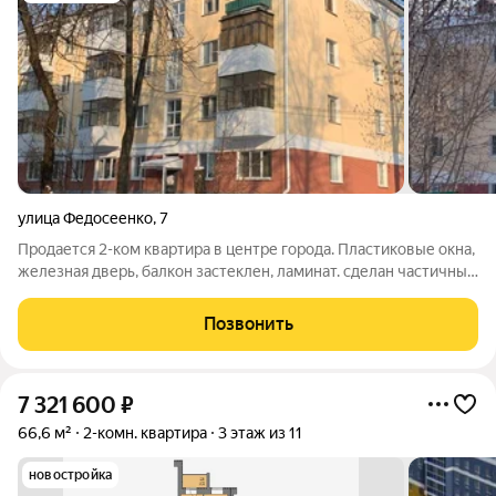
улица Федосеенко
,
7
Продается 2-ком квартира в центре города. Пластиковые окна,
железная дверь, балкон застеклен, ламинат. сделан частичный
ремонт. Квартира не угловая. Чистая продажа. Один
собственник. Вся сума в договоре.Быстры выход на сделку. В
Позвонить
шаговой доступности
7 321 600
₽
66,6 м²
2-комн. квартира
3 этаж из 11
новостройка