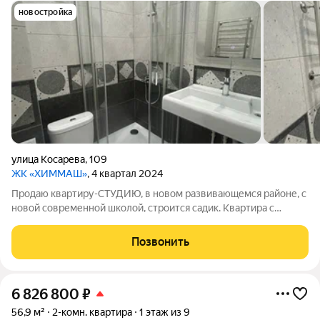
новостройка
улица Косарева
,
109
ЖК «ХИММАШ»
, 4 квартал 2024
Продаю квартиру-СТУДИЮ, в новом развивающемся районе, с
новой современной школой, строится садик. Квартира с
ремонтом, покупали в черновой, шпаклевка стен, на полу
ламинат, натяжной потолок, железная дверь, Санузел
Позвонить
совмещенный, в идеальном состоянии,
6 826 800
₽
56,9 м²
2-комн. квартира
1 этаж из 9