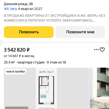
Дальняя улица
,
3В
ЖК Vera
, 4 квартал 2027
В ПРОДАЖЕ КВАРТИРЫ ОТ ЗАСТРОЙЩИКА В ЖК «ВЕРА» БЕЗ
КОМИССИИ И ПЕРЕПЛАТ УСПЕЙТЕ ЗАБРОНИРОВАТЬ
КВАРТИРУ ДO ПОВЫШЕНИЯ СТАВОК ПO ИПОТЕКЕ! СТАВКА
4,6% НА ВЕСЬ СРОК КРЕДИТОВАНИЯ ПО СЕМЕЙНОЙ
Позвонить
Позвоните мне
ИПОТЕКИ БРОНИРОВАНИЕ БЕСПЛАТНОЕ Адрес: г. Саранск,
ул. Лесная
3 542 820
₽
от 14 847 ₽ в месяц
25,4 м²
квартира-студия
9 этаж из 18
новостройка