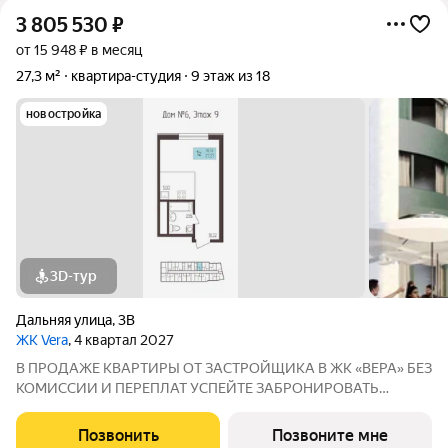
3 805 530
₽
от 15 948 ₽ в месяц
27,3 м²
квартира-студия
9 этаж из 18
новостройка
3D-тур
Дальняя улица
,
3В
ЖК Vera
, 4 квартал 2027
В ПРОДАЖЕ КВАРТИРЫ ОТ ЗАСТРОЙЩИКА В ЖК «ВЕРА» БЕЗ
КОМИССИИ И ПЕРЕПЛАТ УСПЕЙТЕ ЗАБРОНИРОВАТЬ
КВАРТИРУ ДO ПОВЫШЕНИЯ СТАВОК ПO ИПОТЕКЕ! СТАВКА
4,6% НА ВЕСЬ СРОК КРЕДИТОВАНИЯ ПО СЕМЕЙНОЙ
Позвонить
Позвоните мне