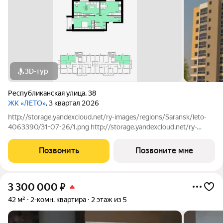
3D-тур
Республиканская улица
,
38
ЖК «ЛЕТО»
, 3 квартал 2026
http://storage.yandexcloud.net/ry-images/regions/Saransk/leto-
4063390/31-07-26/1.png http://storage.yandexcloud.net/ry-
images/regions/Saransk/leto-4063390/31-07-26/2.png
Позвонить
Позвоните мне
3 300 000
₽
42 м²
2-комн. квартира
2 этаж из 5