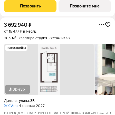
4,6% НА ВЕСЬ СРОК КРЕДИТОВАНИЯ ПО СЕМЕЙНОЙ
Позвонить
Позвоните мне
ИПОТЕКИ БРОНИРОВАНИЕ БЕСПЛАТНОЕ Адрес: г. Саранск,
ул. Лесная
3 692 940
₽
от 15 477 ₽ в месяц
26,5 м²
квартира-студия
8 этаж из 18
новостройка
3D-тур
Дальняя улица
,
3В
ЖК Vera
, 4 квартал 2027
В ПРОДАЖЕ КВАРТИРЫ ОТ ЗАСТРОЙЩИКА В ЖК «ВЕРА» БЕЗ