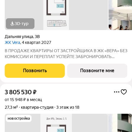
3D-тур
Дальняя улица
,
3В
ЖК Vera
, 4 квартал 2027
В ПРОДАЖЕ КВАРТИРЫ ОТ ЗАСТРОЙЩИКА В ЖК «ВЕРА» БЕЗ
КОМИССИИ И ПЕРЕПЛАТ УСПЕЙТЕ ЗАБРОНИРОВАТЬ
КВАРТИРУ ДO ПОВЫШЕНИЯ СТАВОК ПO ИПОТЕКЕ! СТАВКА
4,6% НА ВЕСЬ СРОК КРЕДИТОВАНИЯ ПО СЕМЕЙНОЙ
Позвонить
Позвоните мне
ИПОТЕКИ БРОНИРОВАНИЕ БЕСПЛАТНОЕ Адрес: г. Саранск,
ул. Лесная
3 805 530
₽
от 15 948 ₽ в месяц
27,3 м²
квартира-студия
3 этаж из 18
новостройка