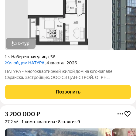
3D-тур
1-я Набережная улица
,
56
Жилой дом НАТУРА
, 4 квартал 2026
НАТУРА - многоквартирный жилой дом на юго-западе
Саранска. Застройщик: ООО СЗ ДАН-СТРОЙ, ОГРН
1131327001849, ИНН 1327019604 Адрес: ул. 1-я Набережная,
дом 56 Застройщик выполняет следующий вид отделки:
Позвонить
полусухая стяжка, штукатурка, электроразводка по
3 200 000
₽
27,2 м²
1-комн. квартира
8 этаж из 9