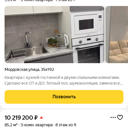
Мордовская улица
,
35к192
Квартира с кухней-гостинной и двумя спальными комнатами.
Сделано все ОТ и ДО. Теплый пол, шумоизоляция, замена всей
проводки, сантехники. Установлены хорошие двери, обои под
штукатурку, керамогранит в прихожей и кухне-гостиной и
Позвонить
ламинат в спальнях.
10 219 200
₽
85,2 м²
3-комн. квартира
8 этаж из 9