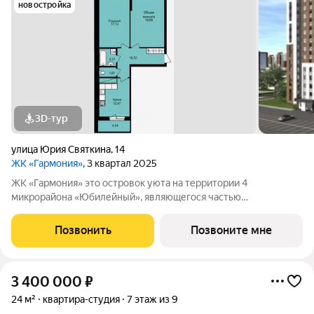
новостройка
3D-тур
улица Юрия Святкина
,
14
ЖК «Гармония»
, 3 квартал 2025
ЖК «Гармония» это островок уюта на территории 4
микрорайона «Юбилейный», являющегося частью
масштабного проекта по комплексному освоению территории
на участке между ул. Волгоградская и автомобильной дорогой
Позвонить
Позвоните мне
на с. Кочкурово (в районе реки Тавла). В
3 400 000
₽
24 м²
квартира-студия
7 этаж из 9