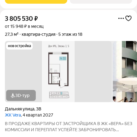
ИПОТЕКИ БРОНИРОВАНИЕ БЕСПЛАТНОЕ Адрес: г. Саранск,
ул. Лесная
3 805 530
₽
от 15 948 ₽ в месяц
27,3 м²
квартира-студия
5 этаж из 18
новостройка
3D-тур
Дальняя улица
,
3В
ЖК Vera
, 4 квартал 2027
В ПРОДАЖЕ КВАРТИРЫ ОТ ЗАСТРОЙЩИКА В ЖК «ВЕРА» БЕЗ
КОМИССИИ И ПЕРЕПЛАТ УСПЕЙТЕ ЗАБРОНИРОВАТЬ
КВАРТИРУ ДO ПОВЫШЕНИЯ СТАВОК ПO ИПОТЕКЕ! СТАВКА