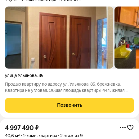
улица Ульянова
,
85
Продаю квартиру по адресу ул. Ульянова, 85, брежневка.
Квартира не угловая. Общая площадь квартиры 44,1, жилая
площадь 30,1 кв.м. Санузел раздельный. Комнаты
изолированные. Окна ПВХ. Имеется балкон. Развитая
Позвонить
инфраструктура. Один собственник. Вся
4 997 490
₽
40,6 м²
1-комн. квартира
2 этаж из 9