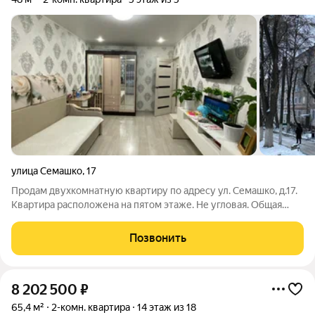
улица Семашко
,
17
Продам двухкомнатную квартиру по адресу ул. Семашко, д.17.
Квартира расположена на пятом этаже. Не угловая. Общая
площадь 47 кв.м, жилая площадь комнат 17 кв.м, 14 кв.м. , кухня
6,5 кв.м. В квартире сделан хороший ремонт. Стены
Позвонить
выровнены, полы залиты
8 202 500
₽
65,4 м²
2-комн. квартира
14 этаж из 18