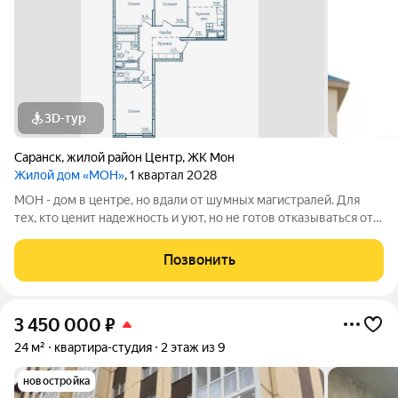
3D-тур
Саранск
,
жилой район Центр
,
ЖК Мон
Жилой дом «МОН»
, 1 квартал 2028
МОН - дом в центре, но вдали от шумных магистралей. Для
тех, кто ценит надежность и уют, но не готов отказываться от
свободы, вдохновения и мечты. Адрес: проспект Ленина, д.
28Б Застройщик: ООО СЗ ВЕЛОДРОМ, ОГРН 1241300003064,
Позвонить
ИНН 1300012344
3 450 000
₽
24 м²
квартира-студия
2 этаж из 9
новостройка