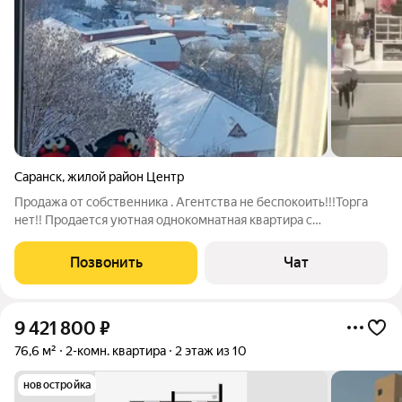
Саранск
,
жилой район Центр
Продажа от собственника . Агентства не беспокоить!!!Торга
нет!! Продается уютная однокомнатная квартира с
компактным балконом на восьмом этаже кирпичного дома
1974 года постройки. Из окон открывается очень красивый вид
Позвонить
Чат
на Ленинский парк (см фото). В
9 421 800
₽
76,6 м²
2-комн. квартира
2 этаж из 10
новостройка