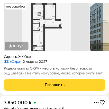
новостройка
3D-тур
Саранск
,
ЖК Охра
ЖК «Охра»
, 2 квартал 2027
Родной квартал ОХРА - место, в котором безопасность
ощущается на ментальном уровне, место, которое окутывает
теплом и уютом, место от которого просыпаются запахи и
голоса из детства. Девятиэтажный кирпичный дом с
Позвонить
выразительной архитектурой, где
3 850 000
₽
44,1 м²
2-комн. квартира
3 этаж из 5