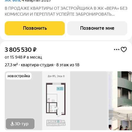
ЖК Vera
, 4 квартал 2027
В ПРОДАЖЕ КВАРТИРЫ ОТ ЗАСТРОЙЩИКА В ЖК «ВЕРА» БЕЗ
КОМИССИИ И ПЕРЕПЛАТ УСПЕЙТЕ ЗАБРОНИРОВАТЬ
КВАРТИРУ ДO ПОВЫШЕНИЯ СТАВОК ПO ИПОТЕКЕ! СТАВКА
4,6% НА ВЕСЬ СРОК КРЕДИТОВАНИЯ ПО СЕМЕЙНОЙ
Позвонить
Позвоните мне
ИПОТЕКИ БРОНИРОВАНИЕ БЕСПЛАТНОЕ Адрес: г. Саранск,
ул. Лесная
3 805 530
₽
от 15 948 ₽ в месяц
27,3 м²
квартира-студия
8 этаж из 18
новостройка
3D-тур