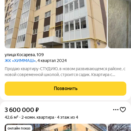
улица Косарева
,
109
ЖК «ХИММАШ»
, 4 квартал 2024
Продаю квартиру-СТУДИЮ, в новом развивающемся районе, с
новой современной школой, строится садик. Квартира с
ремонтом, покупали в черновой, шпаклевка стен, на полу
ламинат, натяжной потолок, железная дверь, Санузел
Позвонить
совмещенный, в идеальном состоянии,
3 600 000
₽
42,6 м²
2-комн. квартира
4 этаж из 4
онлайн показ