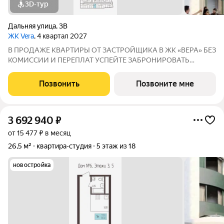
3D-тур
Дальняя улица
,
3В
ЖК Vera
, 4 квартал 2027
В ПРОДАЖЕ КВАРТИРЫ ОТ ЗАСТРОЙЩИКА В ЖК «ВЕРА» БЕЗ
КОМИССИИ И ПЕРЕПЛАТ УСПЕЙТЕ ЗАБРОНИРОВАТЬ
КВАРТИРУ ДO ПОВЫШЕНИЯ СТАВОК ПO ИПОТЕКЕ! СТАВКА
4,6% НА ВЕСЬ СРОК КРЕДИТОВАНИЯ ПО СЕМЕЙНОЙ
Позвонить
Позвоните мне
ИПОТЕКИ БРОНИРОВАНИЕ БЕСПЛАТНОЕ Адрес: г. Саранск,
ул. Лесная
3 692 940
₽
от 15 477 ₽ в месяц
26,5 м²
квартира-студия
5 этаж из 18
новостройка