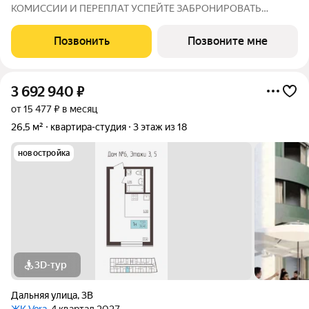
КОМИССИИ И ПЕРЕПЛАТ УСПЕЙТЕ ЗАБРОНИРОВАТЬ
КВАРТИРУ ДO ПОВЫШЕНИЯ СТАВОК ПO ИПОТЕКЕ! СТАВКА
4,6% НА ВЕСЬ СРОК КРЕДИТОВАНИЯ ПО СЕМЕЙНОЙ
Позвонить
Позвоните мне
ИПОТЕКИ БРОНИРОВАНИЕ БЕСПЛАТНОЕ Адрес: г. Саранск,
ул. Лесная
3 692 940
₽
от 15 477 ₽ в месяц
26,5 м²
квартира-студия
3 этаж из 18
новостройка
3D-тур
Дальняя улица
,
3В