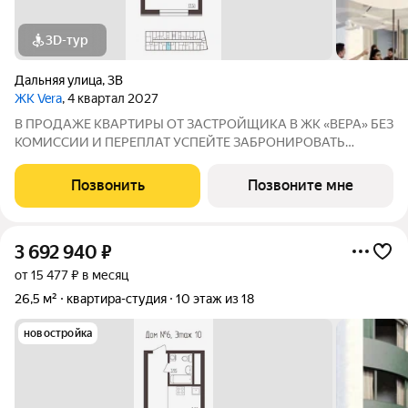
3D-тур
Дальняя улица
,
3В
ЖК Vera
, 4 квартал 2027
В ПРОДАЖЕ КВАРТИРЫ ОТ ЗАСТРОЙЩИКА В ЖК «ВЕРА» БЕЗ
КОМИССИИ И ПЕРЕПЛАТ УСПЕЙТЕ ЗАБРОНИРОВАТЬ
КВАРТИРУ ДO ПОВЫШЕНИЯ СТАВОК ПO ИПОТЕКЕ! СТАВКА
4,6% НА ВЕСЬ СРОК КРЕДИТОВАНИЯ ПО СЕМЕЙНОЙ
Позвонить
Позвоните мне
ИПОТЕКИ БРОНИРОВАНИЕ БЕСПЛАТНОЕ Адрес: г. Саранск,
ул. Лесная
3 692 940
₽
от 15 477 ₽ в месяц
26,5 м²
квартира-студия
10 этаж из 18
новостройка