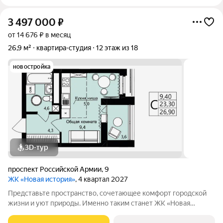
3 497 000
₽
от 14 676 ₽ в месяц
26,9 м²
квартира-студия
12 этаж из 18
новостройка
3D-тур
проспект Российской Армии
,
9
ЖК «Новая история»
, 4 квартал 2027
Представьте пространство, сочетающее комфорт городской
жизни и уют природы. Именно таким станет ЖК «Новая
история» в 3-м микрорайоне («Юбилейный») один из