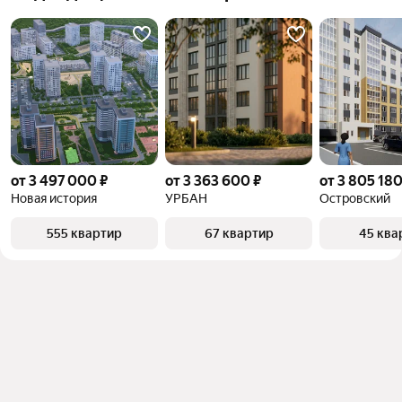
от 3 497 000 ₽
от 3 363 600 ₽
от 3 805 180
Новая история
УРБАН
Островский
555 квартир
67 квартир
45 ква