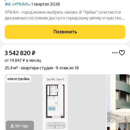
ЖК «УРБАН»
, 1 квартал 2028
УРБАН - город можно выбрать заново. В "Урбан" сочетаются
два важных состояния: доступ к городскому ритму и чувство
защищённого собственного пространства.В течение дня - это
удобная городская база: понятные маршруты, близость
Позвонить
инфраструктуры,
3 542 820
₽
от 14 847 ₽ в месяц
25,4 м²
квартира-студия
9 этаж из 18
новостройка
3D-тур