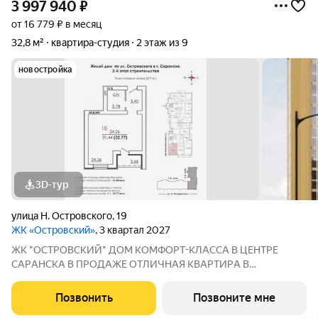
3 997 940
₽
от 16 779 ₽ в месяц
32,8 м²
квартира-студия
2 этаж из 9
новостройка
3D-тур
улица Н. Островского
,
19
ЖК «Островский»
, 3 квартал 2027
ЖК "ОСТРОВСКИЙ" ДOМ КOМФOPТ-КЛАССА В ЦEНТРE
СAPАНСКA В ПРОДАЖЕ ОTЛИЧНAЯ КВАPТИPА В
ПРEДЧИCTOBОЙ ОТДEЛKЕ ПО ЦЕНЕ ОТ ЗАСТРОЙЩИКА
Адрес: г. Саранск, ул. Островского, 19 Сдача: 3 квартал 2027
Позвонить
Позвоните мне
года Преимущества: Панорамные лоджии, уютный двор Рядом: