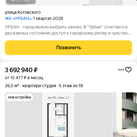
улица Котовского
ЖК «УРБАН»
, 1 квартал 2028
УРБАН - город можно выбрать заново. В "Урбан" сочетаются
два важных состояния: доступ к городскому ритму и чувство
защищённого собственного пространства.В течение дня - это
удобная городская база: понятные маршруты, близость
Позвонить
инфраструктуры,
3 692 940
₽
от 15 477 ₽ в месяц
26,5 м²
квартира-студия
5 этаж из 18
новостройка