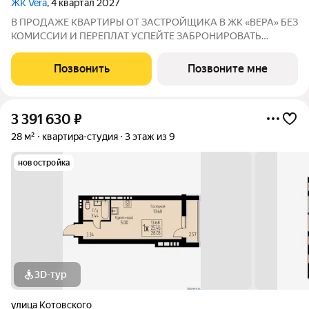
ЖК Vera
, 4 квартал 2027
В ПРОДАЖЕ КВАРТИРЫ ОТ ЗАСТРОЙЩИКА В ЖК «ВЕРА» БЕЗ
КОМИССИИ И ПЕРЕПЛАТ УСПЕЙТЕ ЗАБРОНИРОВАТЬ
КВАРТИРУ ДO ПОВЫШЕНИЯ СТАВОК ПO ИПОТЕКЕ! СТАВКА
4,6% НА ВЕСЬ СРОК КРЕДИТОВАНИЯ ПО СЕМЕЙНОЙ
Позвонить
Позвоните мне
ИПОТЕКИ БРОНИРОВАНИЕ БЕСПЛАТНОЕ Адрес: г. Саранск,
ул. Лесная
3 391 630
₽
28 м²
квартира-студия
3 этаж из 9
новостройка
3D-тур
улица Котовского