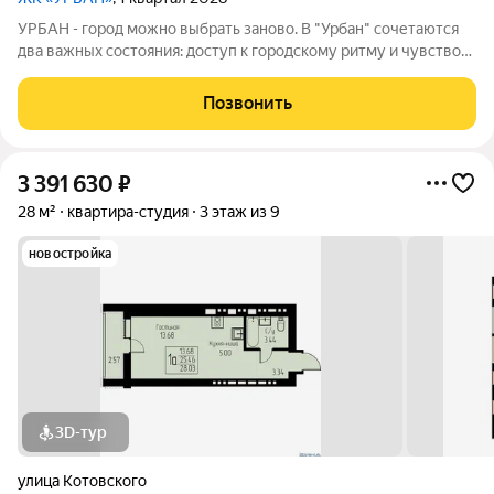
УРБАН - город можно выбрать заново. В "Урбан" сочетаются
два важных состояния: доступ к городскому ритму и чувство
защищённого собственного пространства.В течение дня - это
удобная городская база: понятные маршруты, близость
Позвонить
инфраструктуры,
3 391 630
₽
28 м²
квартира-студия
3 этаж из 9
новостройка
3D-тур
улица Котовского