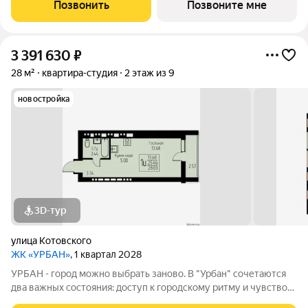
крупнейших проектов в Саранске от надежного застройщика
Позвонить
Позвоните мне
АО "СЗ "МИК".От центра Саранска ЖК
3 391 630
₽
28 м²
квартира-студия
2 этаж из 9
новостройка
3D-тур
улица Котовского
ЖК «УРБАН»
, 1 квартал 2028
УРБАН - город можно выбрать заново. В "Урбан" сочетаются
два важных состояния: доступ к городскому ритму и чувство
защищённого собственного пространства.В течение дня - это