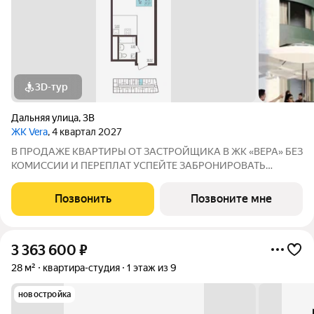
3D-тур
Дальняя улица
,
3В
ЖК Vera
, 4 квартал 2027
В ПРОДАЖЕ КВАРТИРЫ ОТ ЗАСТРОЙЩИКА В ЖК «ВЕРА» БЕЗ
КОМИССИИ И ПЕРЕПЛАТ УСПЕЙТЕ ЗАБРОНИРОВАТЬ
КВАРТИРУ ДO ПОВЫШЕНИЯ СТАВОК ПO ИПОТЕКЕ! СТАВКА
4,6% НА ВЕСЬ СРОК КРЕДИТОВАНИЯ ПО СЕМЕЙНОЙ
Позвонить
Позвоните мне
ИПОТЕКИ БРОНИРОВАНИЕ БЕСПЛАТНОЕ Адрес: г. Саранск,
ул. Лесная
3 363 600
₽
28 м²
квартира-студия
1 этаж из 9
новостройка