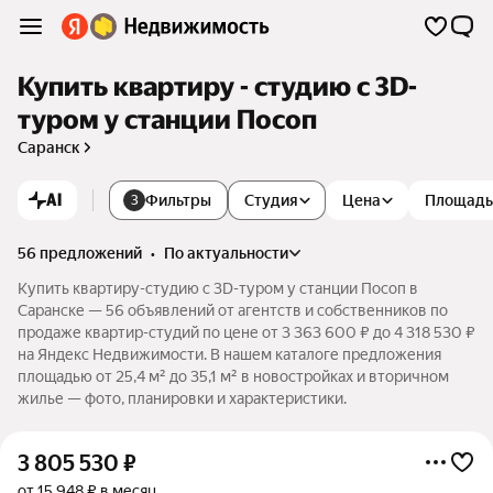
Купить квартиру - студию c 3D-
туром у станции Посоп
Саранск
AI
Фильтры
Студия
Цена
Площадь
3
56 предложений
•
по актуальности
Купить квартиру-студию c 3D-туром у станции Посоп в
Саранске — 56 объявлений от агентств и собственников по
продаже квартир-студий по цене от 3 363 600 ₽ до 4 318 530 ₽
на Яндекс Недвижимости. В нашем каталоге предложения
площадью от 25,4 м² до 35,1 м² в новостройках и вторичном
жилье — фото, планировки и характеристики.
3 805 530
₽
от 15 948 ₽ в месяц