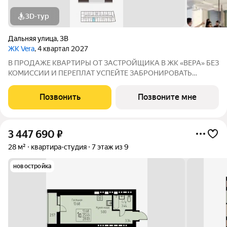
3D-тур
Дальняя улица
,
3В
ЖК Vera
, 4 квартал 2027
В ПРОДАЖЕ КВАРТИРЫ ОТ ЗАСТРОЙЩИКА В ЖК «ВЕРА» БЕЗ
КОМИССИИ И ПЕРЕПЛАТ УСПЕЙТЕ ЗАБРОНИРОВАТЬ
КВАРТИРУ ДO ПОВЫШЕНИЯ СТАВОК ПO ИПОТЕКЕ! СТАВКА
4,6% НА ВЕСЬ СРОК КРЕДИТОВАНИЯ ПО СЕМЕЙНОЙ
Позвонить
Позвоните мне
ИПОТЕКИ БРОНИРОВАНИЕ БЕСПЛАТНОЕ Адрес: г. Саранск,
ул. Лесная
3 447 690
₽
28 м²
квартира-студия
7 этаж из 9
новостройка