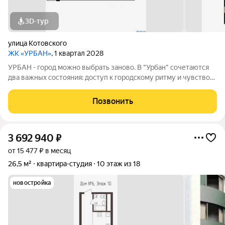
3D-тур
улица Котовского
ЖК «УРБАН»
, 1 квартал 2028
УРБАН - город можно выбрать заново. В "Урбан" сочетаются
два важных состояния: доступ к городскому ритму и чувство
защищённого собственного пространства.В течение дня - это
удобная городская база: понятные маршруты, близость
Позвонить
инфраструктуры,
3 692 940
₽
от 15 477 ₽ в месяц
26,5 м²
квартира-студия
10 этаж из 18
новостройка