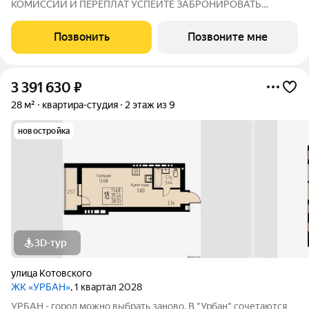
КОМИССИИ И ПЕРЕПЛАТ УСПЕЙТЕ ЗАБРОНИРОВАТЬ
КВАРТИРУ ДO ПОВЫШЕНИЯ СТАВОК ПO ИПОТЕКЕ! СТАВКА
4,6% НА ВЕСЬ СРОК КРЕДИТОВАНИЯ ПО СЕМЕЙНОЙ
Позвонить
Позвоните мне
ИПОТЕКИ БРОНИРОВАНИЕ БЕСПЛАТНОЕ Адрес: г. Саранск,
ул. Лесная
3 391 630
₽
28 м²
квартира-студия
2 этаж из 9
новостройка
3D-тур
улица Котовского
ЖК «УРБАН»
, 1 квартал 2028
УРБАН - город можно выбрать заново. В "Урбан" сочетаются