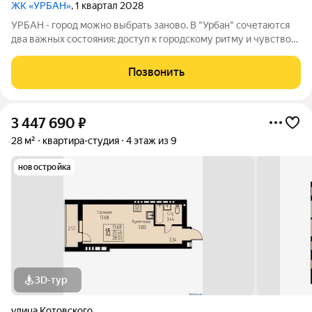
ЖК «УРБАН»
, 1 квартал 2028
УРБАН - город можно выбрать заново. В "Урбан" сочетаются
два важных состояния: доступ к городскому ритму и чувство
защищённого собственного пространства.В течение дня - это
удобная городская база: понятные маршруты, близость
Позвонить
инфраструктуры,
3 447 690
₽
28 м²
квартира-студия
4 этаж из 9
новостройка
3D-тур
улица Котовского