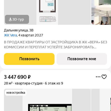
3D-тур
Дальняя улица
,
3В
ЖК Vera
, 4 квартал 2027
В ПРОДАЖЕ КВАРТИРЫ ОТ ЗАСТРОЙЩИКА В ЖК «ВЕРА» БЕЗ
КОМИССИИ И ПЕРЕПЛАТ УСПЕЙТЕ ЗАБРОНИРОВАТЬ
КВАРТИРУ ДO ПОВЫШЕНИЯ СТАВОК ПO ИПОТЕКЕ! СТАВКА
4,6% НА ВЕСЬ СРОК КРЕДИТОВАНИЯ ПО СЕМЕЙНОЙ
Позвонить
Позвоните мне
ИПОТЕКИ БРОНИРОВАНИЕ БЕСПЛАТНОЕ Адрес: г. Саранск,
ул. Лесная
3 447 690
₽
28 м²
квартира-студия
6 этаж из 9
новостройка