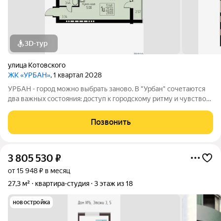
3D-тур
улица Котовского
ЖК «УРБАН»
, 1 квартал 2028
УРБАН - город можно выбрать заново. В "Урбан" сочетаются
два важных состояния: доступ к городскому ритму и чувство
защищённого собственного пространства.В течение дня - это
удобная городская база: понятные маршруты, близость
Позвонить
инфраструктуры,
3 805 530
₽
от 15 948 ₽ в месяц
27,3 м²
квартира-студия
3 этаж из 18
новостройка