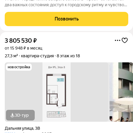
два важных состояния: доступ к городскому ритму и чувство
защищённого собственного пространства.В течение дня - это
удобная городская база: понятные маршруты, близость
Позвонить
инфраструктуры,
3 805 530
₽
от 15 948 ₽ в месяц
27,3 м²
квартира-студия
8 этаж из 18
новостройка
3D-тур
Дальняя улица
,
3В