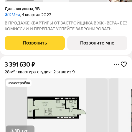
Дальняя улица
,
3В
ЖК Vera
, 4 квартал 2027
В ПРОДАЖЕ КВАРТИРЫ ОТ ЗАСТРОЙЩИКА В ЖК «ВЕРА» БЕЗ
КОМИССИИ И ПЕРЕПЛАТ УСПЕЙТЕ ЗАБРОНИРОВАТЬ
КВАРТИРУ ДO ПОВЫШЕНИЯ СТАВОК ПO ИПОТЕКЕ! СТАВКА
4,6% НА ВЕСЬ СРОК КРЕДИТОВАНИЯ ПО СЕМЕЙНОЙ
Позвонить
Позвоните мне
ИПОТЕКИ БРОНИРОВАНИЕ БЕСПЛАТНОЕ Адрес: г. Саранск,
ул. Лесная
3 391 630
₽
28 м²
квартира-студия
2 этаж из 9
новостройка
3D-тур