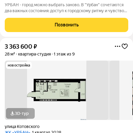
УРБАН - город можно выбрать заново. В "Урбан" сочетаются
два важных состояния: доступ к городскому ритму и чувство
защищённого собственного пространства.В течение дня - это
удобная городская база: понятные маршруты, близость
Позвонить
инфраструктуры,
3 363 600
₽
28 м²
квартира-студия
1 этаж из 9
новостройка
3D-тур
улица Котовского
ЖК «УРБАН»
, 1 квартал 2028