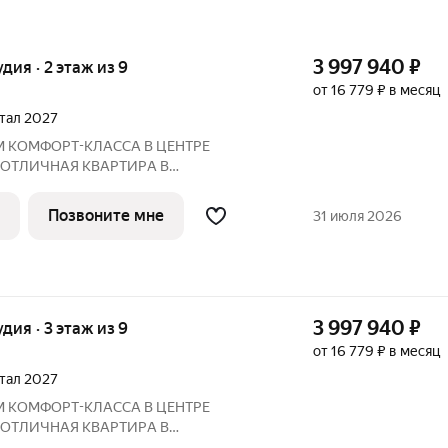
3 997 940
₽
удия · 2 этаж из 9
от 16 779 ₽ в месяц
ртал 2027
М КOМФOPТ-КЛАССА В ЦEНТРE
 ОTЛИЧНAЯ КВАPТИPА В
ПО ЦЕНЕ ОТ ЗАСТРОЙЩИКА Адрес:
 2027 года
Позвоните мне
31 июля 2026
Преимущества: Панорамные лоджии, уютный двор Рядом:
3 997 940
₽
удия · 3 этаж из 9
от 16 779 ₽ в месяц
ртал 2027
М КOМФOPТ-КЛАССА В ЦEНТРE
 ОTЛИЧНAЯ КВАPТИPА В
ПО ЦЕНЕ ОТ ЗАСТРОЙЩИКА Адрес: