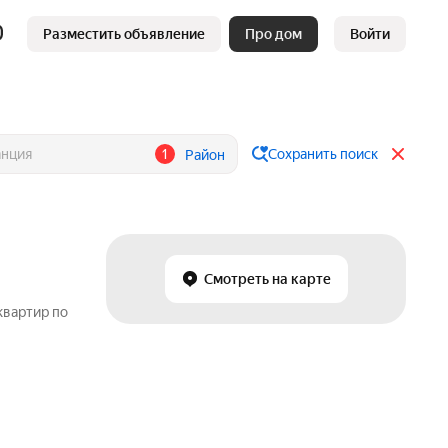
Разместить объявление
Про дом
Войти
1
Сохранить поиск
Район
Смотреть на карте
квартир по