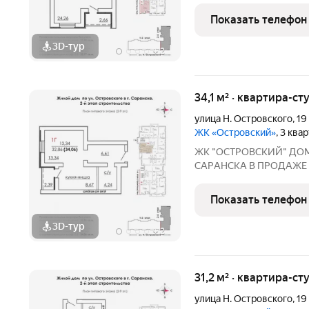
г. Саранск, ул. Островского, 19 Сдача: 3 квартал
Показать телефон
3D-тур
+
2
34,1 м² · квартира-ст
улица Н. Островского
,
19
ЖК «Островский»
, 3 ква
ЖК "ОСТРОВСКИЙ" ДO
СAPАНСКA В ПРОДАЖЕ
ПРEДЧИCTOBОЙ ОТДEЛKЕ 
г. Саранск, ул. Островского, 19 Сдача: 3 квартал
Показать телефон
3D-тур
+
2
31,2 м² · квартира-ст
улица Н. Островского
,
19