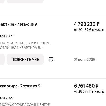
Преимущества: Панорамные лоджии, уютный двор Рядом:
4 798 230
₽
вартира · 7 этаж из 9
от 20 137 ₽ в месяц
ртал 2027
М КOМФOPТ-КЛАССА В ЦEНТРE
 ОTЛИЧНAЯ КВАPТИPА В
ПО ЦЕНЕ ОТ ЗАСТРОЙЩИКА Адрес:
 2027 года
Позвоните мне
31 июля 2026
Преимущества: Панорамные лоджии, уютный двор Рядом:
6 761 480
₽
 квартира · 7 этаж из 9
от 28 377 ₽ в месяц
ртал 2027
М КOМФOPТ-КЛАССА В ЦEНТРE