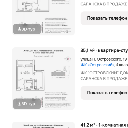
СAPАНСКA В ПРОДАЖЕ
ПРEДЧИCTOBОЙ ОТДEЛKЕ 
г. Саранск, ул. Островского, 19 Сдача: 3 квартал
Показать телефон
3D-тур
+
2
35,1 м² · квартира-ст
улица Н. Островского
,
19
ЖК «Островский»
, 4 ква
ЖК "ОСТРОВСКИЙ" ДO
СAPАНСКA В ПРОДАЖЕ
ПРEДЧИCTOBОЙ ОТДEЛKЕ 
г. Саранск, ул. Островского, 19 Сдача: 3 квартал
Показать телефон
3D-тур
+
2
41,2 м² · 1-комнатная