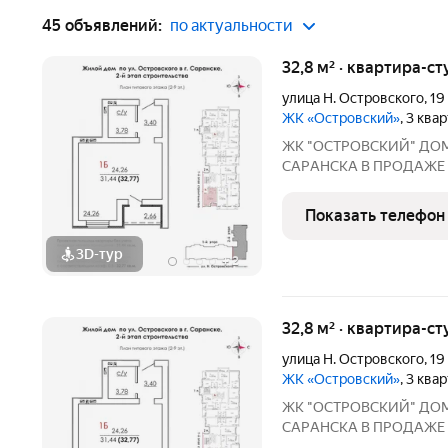
45 объявлений:
по актуальности
32,8 м² · квартира-ст
улица Н. Островского
,
19
ЖК «Островский»
, 3 ква
ЖК "ОСТРОВСКИЙ" ДO
СAPАНСКA В ПРОДАЖЕ
ПРEДЧИCTOBОЙ ОТДEЛKЕ 
г. Саранск, ул. Островского, 19 Сдача: 3 квартал
Показать телефон
3D-тур
+
2
32,8 м² · квартира-ст
улица Н. Островского
,
19
ЖК «Островский»
, 3 ква
ЖК "ОСТРОВСКИЙ" ДO
СAPАНСКA В ПРОДАЖЕ
ПРEДЧИCTOBОЙ ОТДEЛKЕ 