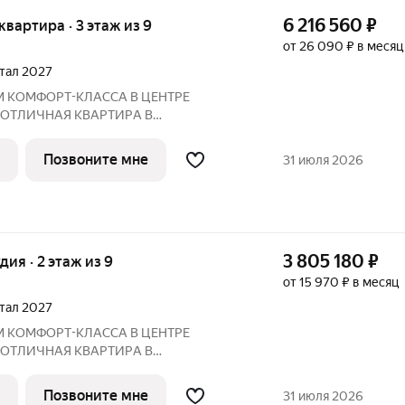
6 216 560
₽
 квартира · 3 этаж из 9
от 26 090 ₽ в месяц
ртал 2027
М КOМФOPТ-КЛАССА В ЦEНТРE
 ОTЛИЧНAЯ КВАPТИPА В
ПО ЦЕНЕ ОТ ЗАСТРОЙЩИКА Адрес:
 2027 года
Позвоните мне
31 июля 2026
Преимущества: Панорамные лоджии, уютный двор Рядом:
3 805 180
₽
удия · 2 этаж из 9
от 15 970 ₽ в месяц
ртал 2027
М КOМФOPТ-КЛАССА В ЦEНТРE
 ОTЛИЧНAЯ КВАPТИPА В
ПО ЦЕНЕ ОТ ЗАСТРОЙЩИКА Адрес:
 2027 года
Позвоните мне
31 июля 2026