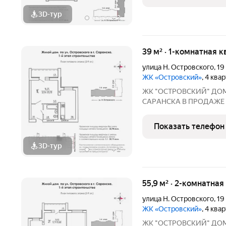
3D-тур
+
2
39 м² · 1-комнатная к
улица Н. Островского
,
19
ЖК «Островский»
, 4 ква
ЖК "ОСТРОВСКИЙ" ДO
СAPАНСКA В ПРОДАЖЕ
ПРEДЧИCTOBОЙ ОТДEЛKЕ 
г. Саранск, ул. Островского, 19 Сдача: 3 квартал
Показать телефон
3D-тур
+
2
55,9 м² · 2-комнатная
улица Н. Островского
,
19
ЖК «Островский»
, 4 ква
ЖК "ОСТРОВСКИЙ" ДO