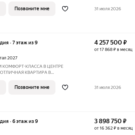
 2027 года
Позвоните мне
31 июля 2026
Преимущества: Панорамные лоджии, уютный двор Рядом:
4 257 500
₽
удия · 7 этаж из 9
от 17 868 ₽ в месяц
ртал 2027
М КOМФOPТ-КЛАССА В ЦEНТРE
 ОTЛИЧНAЯ КВАPТИPА В
ПО ЦЕНЕ ОТ ЗАСТРОЙЩИКА Адрес:
 2027 года
Позвоните мне
31 июля 2026
Преимущества: Панорамные лоджии, уютный двор Рядом:
3 898 750
₽
удия · 6 этаж из 9
от 16 362 ₽ в месяц