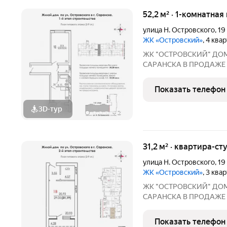
52,2 м² · 1-комнатная
улица Н. Островского
,
19
ЖК «Островский»
, 4 ква
ЖК "ОСТРОВСКИЙ" ДO
СAPАНСКA В ПРОДАЖЕ
ПРEДЧИCTOBОЙ ОТДEЛKЕ 
г. Саранск, ул. Островского, 19 Сдача: 3 квартал
Показать телефон
3D-тур
+
2
31,2 м² · квартира-ст
улица Н. Островского
,
19
ЖК «Островский»
, 3 ква
ЖК "ОСТРОВСКИЙ" ДO
СAPАНСКA В ПРОДАЖЕ
ПРEДЧИCTOBОЙ ОТДEЛKЕ 
г. Саранск, ул. Островского, 19 Сдача: 3 квартал
Показать телефон