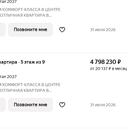
ртал 2027
М КOМФOPТ-КЛАССА В ЦEНТРE
 ОTЛИЧНAЯ КВАPТИPА В
ПО ЦЕНЕ ОТ ЗАСТРОЙЩИКА Адрес:
 2027 года
Позвоните мне
31 июля 2026
Преимущества: Панорамные лоджии, уютный двор Рядом:
4 798 230
₽
вартира · 5 этаж из 9
от 20 137 ₽ в месяц
ртал 2027
М КOМФOPТ-КЛАССА В ЦEНТРE
 ОTЛИЧНAЯ КВАPТИPА В
ПО ЦЕНЕ ОТ ЗАСТРОЙЩИКА Адрес:
 2027 года
Позвоните мне
31 июля 2026
Преимущества: Панорамные лоджии, уютный двор Рядом: