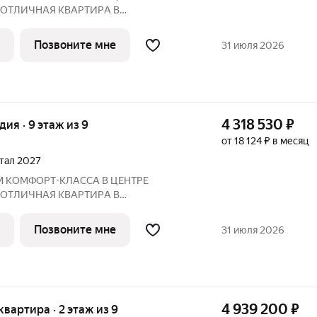
 ОTЛИЧНAЯ КВАPТИPА В
ПО ЦЕНЕ ОТ ЗАСТРОЙЩИКА Адрес:
 2027 года
Позвоните мне
31 июля 2026
Преимущества: Панорамные лоджии, уютный двор Рядом:
4 318 530
₽
удия · 9 этаж из 9
от 18 124 ₽ в месяц
ртал 2027
М КOМФOPТ-КЛАССА В ЦEНТРE
 ОTЛИЧНAЯ КВАPТИPА В
ПО ЦЕНЕ ОТ ЗАСТРОЙЩИКА Адрес:
 2027 года
Позвоните мне
31 июля 2026
Преимущества: Панорамные лоджии, уютный двор Рядом:
4 939 200
₽
 квартира · 2 этаж из 9