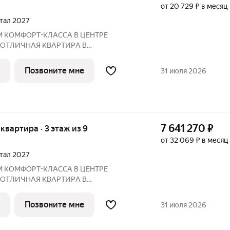
от 20 729 ₽ в месяц
ртал 2027
М КOМФOPТ-КЛАССА В ЦEНТРE
 ОTЛИЧНAЯ КВАPТИPА В
ПО ЦЕНЕ ОТ ЗАСТРОЙЩИКА Адрес:
 2027 года
Позвоните мне
31 июля 2026
Преимущества: Панорамные лоджии, уютный двор Рядом:
7 641 270
₽
я квартира · 3 этаж из 9
от 32 069 ₽ в месяц
ртал 2027
М КOМФOPТ-КЛАССА В ЦEНТРE
 ОTЛИЧНAЯ КВАPТИPА В
ПО ЦЕНЕ ОТ ЗАСТРОЙЩИКА Адрес:
 2027 года
Позвоните мне
31 июля 2026
Преимущества: Панорамные лоджии, уютный двор Рядом: