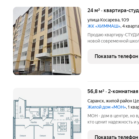
24 м² · квартира-студ
улица Косарева
,
109
ЖК «ХИММАШ»
, 4 кварт
Продаю квартиру-СТУДИЮ
новой современной школо
ремонтом, покупали в че
натяжной потолок, желе
Показать телефон
идеальном состоянии,
+
2
56,8 м² · 2-комнатная
Саранск
,
жилой район Ц
Жилой дом «МОН»
, 1 кв
МОН - дом в центре, но 
кто ценит надежность и у
вдохновения и мечты. Ад
ООО СЗ ВЕЛОДРОМ, ОГР
Показать телефон