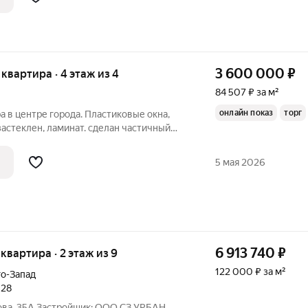
3 600 000
₽
я квартира · 4 этаж из 4
84 507 ₽ за м²
онлайн показ
торг
а в центре города. Пластиковые окна,
застеклен, ламинат. сделан частичный
овая. Чистая продажа. Один собственник.
тры выход на сделку. В шаговой
5 мая 2026
6 913 740
₽
 квартира · 2 этаж из 9
122 000 ₽ за м²
о-Запад
028
ова, 35А Застройщик: ООО СЗ УРБАН,