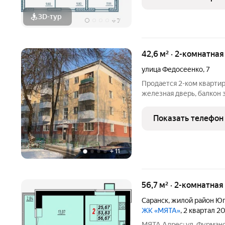
3D-тур
+
7
42,6 м² · 2-комнатна
улица Федосеенко
,
7
Продается 2-ком квартир
железная дверь, балкон 
ремонт. Квартира не угл
Вся сума в договоре.Быс
Показать телефон
доступности
+
11
56,7 м² · 2-комнатная
Саранск
,
жилой район Юг
ЖК «МЯТА»
, 2 квартал 2
МЯТА Адрес: ул. Фурман