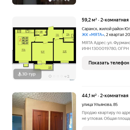
+
4
59,2 м² · 2-комнатная
Саранск
,
жилой район Юг
ЖК «МЯТА»
, 2 квартал 2
МЯТА Адрес: ул. Фурман
ИНН 1300019780, ОГРН 
следующий вид отделки: 
электроразводка по квар
Показать телефон
выключателей, железная
3D-тур
+
2
44,1 м² · 2-комнатная
улица Ульянова
,
85
Продаю квартиру по адре
не угловая. Общая площад
кв.м. Санузел раздельны