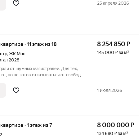
я инфраструктура. Один собственник.
25 апреля 2026
8 254 850
₽
 квартира · 11 этаж из 18
145 000 ₽ за м²
ентр
,
ЖК Мон
артал 2028
вдали от шумных магистралей. Для тех,
ют, но не готов отказываться от свободы,
рес: проспект Ленина, д. 28Б Застройщик:
Н 1241300003064, ИНН 1300012344
1 июля 2026
8 000 000
₽
 квартира · 1 этаж из 7
134 680 ₽ за м²
2