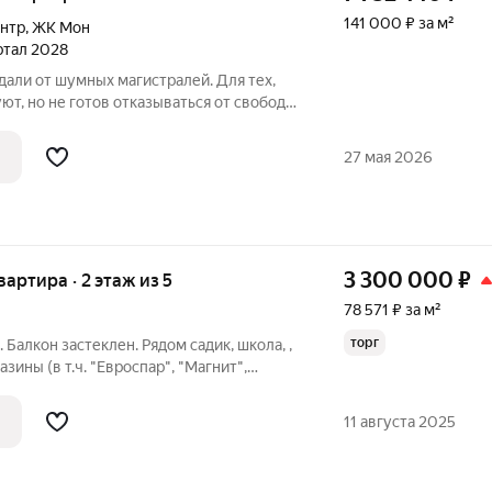
141 000 ₽ за м²
ентр
,
ЖК Мон
артал 2028
вдали от шумных магистралей. Для тех,
ют, но не готов отказываться от свободы,
рес: проспект Ленина, д. 28Б Застройщик:
Н 1241300003064, ИНН 1300012344
27 мая 2026
3 300 000
₽
квартира · 2 этаж из 5
78 571 ₽ за м²
торг
Балкон застеклен. Рядом садик, школа, ,
зины (в т.ч. "Евроспар", "Магнит",
11 августа 2025