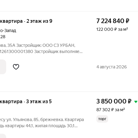
7 224 840
₽
 квартира · 2 этаж из 9
122 000 ₽ за м²
о-Запад
028
ова, 35А Застройщик: ООО СЗ УРБАН,
1261300001380 Застройщик выполняет
полусухая стяжка, штукатурка,
тире с установкой розеток и
4 августа 2026
 входная
3 850 000
₽
 квартира · 3 этаж из 5
87 302 ₽ за м²
торг
су ул. Ульянова, 85, брежневка. Квартира
ь квартиры 44,1, жилая площадь 30,1
й. Комнаты изолированные. Окна ПВХ.