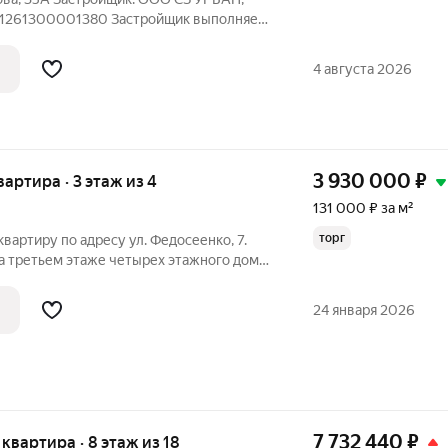
1261300001380 Застройщик выполняет
полусухая стяжка, штукатурка,
тире с установкой розеток и
4 августа 2026
 входная
3 930 000
₽
вартира · 3 этаж из 4
131 000 ₽ за м²
торг
артиру по адресу ул. Федосеенко, 7.
а третьем этаже четырех этажного дома.
 центре Саранска. Общая площадь
мната 17 кв.м, кухня 6 кв.м. В квартире
24 января 2026
7 732 440
₽
я квартира · 8 этаж из 18