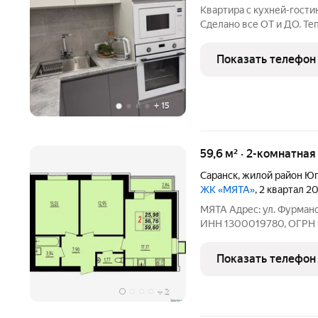
Квартира с кухней-гости
Сделано все ОТ и ДО. Те
проводки, сантехники. У
штукатурку, керамограни
Показать телефон
ламинат в спальнях.
+
15
59,6 м² · 2-комнатная
Саранск
,
жилой район Юг
ЖК «МЯТА»
, 2 квартал 2
МЯТА Адрес: ул. Фурман
ИНН 1300019780, ОГРН 
следующий вид отделки: 
электроразводка по квар
Показать телефон
выключателей, железная
+
2