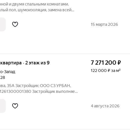
нной и двумя спальными комнатами.
плый пол, шумоизоляция, замена всей
становлены хорошие двери, обои под
т в прихожей и кухне-гостиной и
15 марта 2026
7 271 200
₽
 квартира · 2 этаж из 9
122 000 ₽ за м²
о-Запад
028
ова, 35А Застройщик: ООО СЗ УРБАН,
1261300001380 Застройщик выполняет
полусухая стяжка, штукатурка,
тире с установкой розеток и
4 августа 2026
 входная