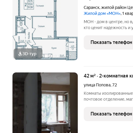
Саранск
,
жилой район Ц
Жилой дом «МОН»
, 1 кв
МОН - дом в центре, но 
кто ценит надежность и у
вдохновения и мечты. Ад
ООО СЗ ВЕЛОДРОМ, ОГР
Показать телефон
3D-тур
+
7
42 м² · 2-комнатная 
улица Попова
,
72
Комнаты изолированные. 
почтовое отделение, мага
"Пятёрочка"). ТОРГ.
Показать телефон