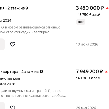
3 450 000
₽
ия · 2 этаж из 9
143 750 ₽ за м²
ал 2024
торг
, в новом развивающемся районе, с
й, строится садик. Квартира с
рновой, шпаклевка стен, на полу ламинат,
зная дверь, Санузел совмещенный, в
10 июня 2026
7 949 200
₽
 квартира · 2 этаж из 18
140 000 ₽ за м²
ентр
,
ЖК Мон
артал 2028
вдали от шумных магистралей. Для тех,
ют, но не готов отказываться от свободы,
рес: проспект Ленина, д. 28Б Застройщик:
Н 1241300003064, ИНН 1300012344
29 мая 2026