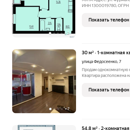
ИНН 1300019780, ОГРН 
следующий вид отделки: 
электроразводка по квар
Показать телефон
выключателей, железная
+
2
30 м² · 1-комнатная к
улица Федосеенко
,
7
Продам однокомнатную кв
Квартира расположена н
Дом расположен в самом
квартиры 30 кВ., жилая ко
Показать телефон
сделан
+
7
54,8 м² · 2-комнатна