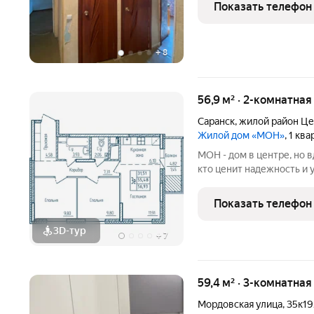
Имеется балкон. Развита
Показать телефон
Вся
+
8
56,9 м² · 2-комнатная
Саранск
,
жилой район Ц
Жилой дом «МОН»
, 1 кв
МОН - дом в центре, но 
кто ценит надежность и у
вдохновения и мечты. Ад
ООО СЗ ВЕЛОДРОМ, ОГР
Показать телефон
3D-тур
+
7
59,4 м² · 3-комнатная
Мордовская улица
,
35к19