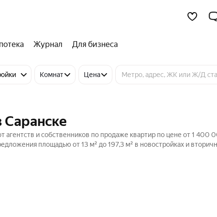
потека
Журнал
Для бизнеса
ройки
Комнат
Цена
в Саранске
т агентств и собственников по продаже квартир по цене от 1 400 0
едложения площадью от 13 м² до 197,3 м² в новостройках и вторич