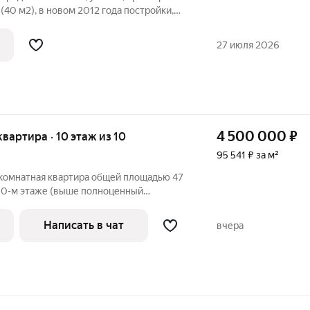
(40 м2), в новом 2012 года постройки,
ом от застройщика. Выгодно отличается
анорамные окна и из них открывается
27 июля 2026
4 500 000
₽
 квартира · 10 этаж из 10
95 541 ₽ за м²
-комнатная квартира общей площадью 47
 10-м этаже (выше полноценный
ьного дома 2008 года постройки по
лнечная, д. 7/4. Хорошая планировка:
Написать в чат
вчера