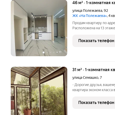
46 м² · 1-комнатная 
улица Полежаева
,
92
ЖК «На Полежаева»
, 4 
Продам квартиру по адре
Расположена на 13 этаже
комната 16 кв.м, 22 кв.м
Трубы после застройщик
Показать телефон
установлены.
+
11
31 м² · 1-комнатная к
улица Семашко
,
7
- Дорогие друзья, вашем
квартира эконом класса 
города Саранска. - Квар
в день сделки. - Брежневс
Показать телефон