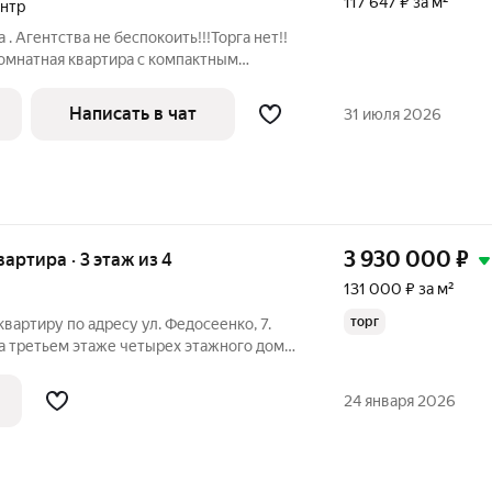
117 647 ₽ за м²
ентр
. Агентства не беспокоить!!!Торга нет!!
омнатная квартира с компактным
же кирпичного дома 1974 года
ывается очень красивый вид на
Написать в чат
31 июля 2026
. В
3 930 000
₽
вартира · 3 этаж из 4
131 000 ₽ за м²
торг
артиру по адресу ул. Федосеенко, 7.
а третьем этаже четырех этажного дома.
 центре Саранска. Общая площадь
мната 17 кв.м, кухня 6 кв.м. В квартире
24 января 2026