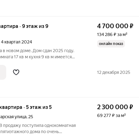
4 700 000
₽
вартира · 9 этаж из 9
134 286 ₽ за м²
, 4 квартал 2024
онлайн показ
а в новом доме. Дом сдан 2025 году.
мната 17 кв м кухня 9 кв м имеется
я, коридор - керамогранит. Комната,
 - на полу плитка, на стенах
12 декабря 2025
2 300 000
₽
 квартира · 5 этаж из 5
69 277 ₽ за м²
арская улица
,
25
В продажу поступила однокомнатная
 пятиэтажного дома по очень
 центре села Берсеневка Лямбирского