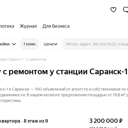
потека
Журнал
Для бизнеса
ройки
1 комн.
Цена
нция Саранск-1
С ремонтом
 с ремонтом у станции Саранск-1
ск-1 в Саранске — 190 объявлений от агентств и собственников по
едвижимости. В нашем каталоге предложения площадью от 19,8 м² до
ктеристики.
3 200 000
₽
 квартира · 8 этаж из 9