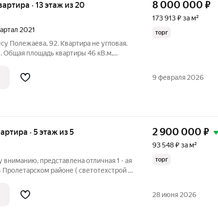
8 000 000
₽
квартира · 13 этаж из 20
173 913 ₽ за м²
квартал 2021
торг
су Полежаева, 92. Квартира не угловая.
. Общая площадь квартиры 46 кВ.м,
 кухня- гостиная . Санузел совмещенный.
а поменяны, счетчики и фильтры
9 февраля 2026
2 900 000
₽
вартира · 5 этаж из 5
93 548 ₽ за м²
торг
у вниманию, представлена отличная 1 - ая
в Пролетарском районе ( светотехстрой )
тира полностью готова к заселению, ключ
кая серия, газ, без колонки - Два
28 июня 2026