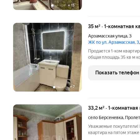
+
15
35 м² · 1-комнатная к
Арзамасская улица
,
3
ЖК по ул. Арзамасская, 3
Продается 1-ком квартир
общая площадь 35 кв м ко
гардеробная Туалет ванна
коридор - ламинат Балкон
Показать телефон
декоративная
+
7
33,2 м² · 1-комнатная
село Берсеневка
,
Пролет
Уважаемые покупатели! 
квартира на пятом этаже
привлекательной цене в