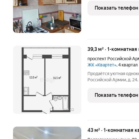
района. Параметры квартиры: зал 17,1 кв. м., кухня 6,8 кв. м.,
Показать телефон
прихожая 6,2 кв.
+
13
39,3 м² · 1-комнатная
проспект Российской Ар
ЖК «Квартет»
, 4 квартал
Продаётся уютная одноко
Российской Армии, д. 24
современного 18-этажног
Общая площадь квартиры 39,3 кв. м., просторная кухня 12 кв.
Показать телефон
Санузел
+
22
43 м² · 1-комнатная к