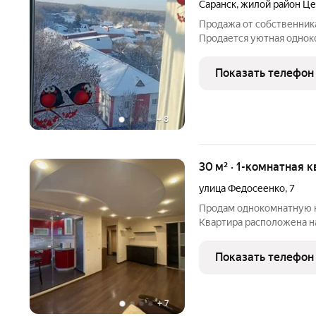
Саранск
,
жилой район Ц
Продажа от собственника 
Продается уютная однок
балконом на восьмом эта
постройки. Из окон откр
Показать телефон
Ленинский парк (см фото)
+
8
30 м² · 1-комнатная к
улица Федосеенко
,
7
Продам однокомнатную кв
Квартира расположена н
Дом расположен в самом
квартиры 30 кВ., жилая ко
Показать телефон
сделан
+
7