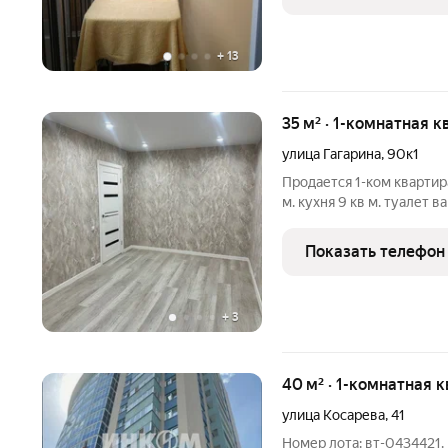
+
13
35 м² · 1-комнатная к
улица Гагарина
,
90к1
Продается 1-ком квартир
м. кухня 9 кв м. туалет 
квартире сделан отличны
сантехника. кухня и кори
Показать телефон
+
3
40 м² · 1-комнатная 
улица Косарева
,
41
Номер лота: вт-0434421.