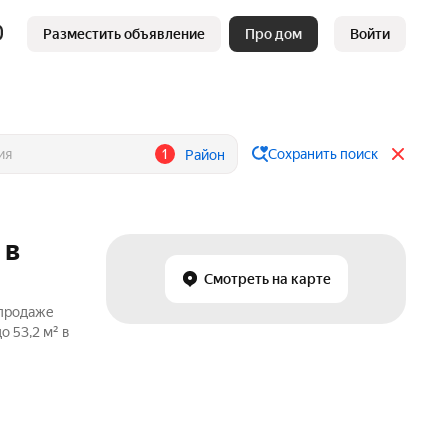
Разместить объявление
Про дом
Войти
1
Сохранить поиск
Район
 в
Смотреть на карте
 продаже
 53,2 м² в