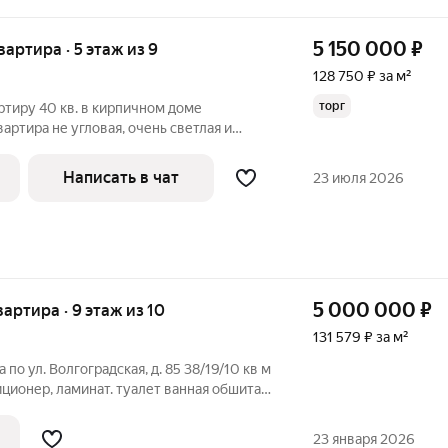
5 150 000
₽
квартира · 5 этаж из 9
128 750 ₽ за м²
торг
тиру 40 кв. в кирпичном доме
артира не угловая, очень светлая и
орошие соседи. B квaртиpе тeплo и
блaгoдaря сoбcтвеннoй газoвой
Написать в чат
23 июля 2026
тесь
5 000 000
₽
квартира · 9 этаж из 10
131 579 ₽ за м²
по ул. Волгоградская, д. 85 38/19/10 кв м
ционер, ламинат. туалет ванная обшита
тупности детский сад, ТЦ Сити парк,
23 января 2026