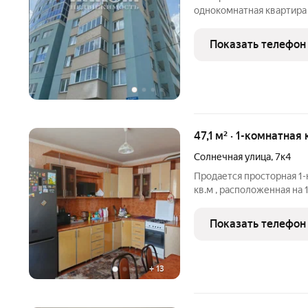
однокомнатная квартира 
доме. Квартира с ремонт
тем, что лоджия имеет п
Показать телефон
47,1 м² · 1-комнатная
Солнечная улица
,
7к4
Продается просторная 1
кв.м , расположенная на
технический этаж) панел
адресу: г Саранск, ул. Со
Показать телефон
просторная кухня -
+
13