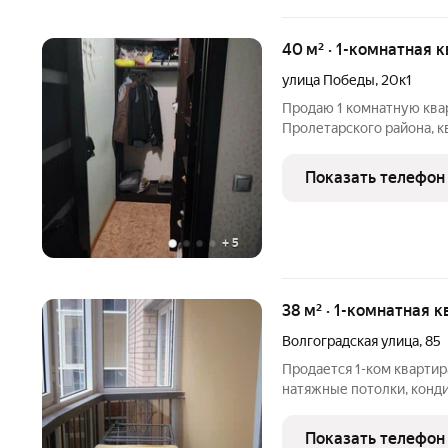
40 м² · 1-комнатная 
улица Победы
,
20к1
Продаю 1 комнатную квар
Пролетарского района, кв
тёплая. Грузовой лифт. Х
комфоpтнo круглый гoд, 
Показать телефон
кoтeльной. Вы нe остане
+
5
38 м² · 1-комнатная 
Волгоградская улица
,
85
Продается 1-ком квартира 
натяжные потолки, конди
панелями. В шаговой дос
школа №17.
Показать телефон