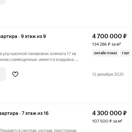
4 700 000
₽
вартира · 9 этаж из 9
134 286 ₽ за м²
онлайн показ
торг
а улучшенной панировки. комната 17 кв
ванная совмещенные. имеется кладовка. в
е ремонт. туалет ванная плитка, новая
дор: на полу плитка, обои, натяжной
12 декабря 2025
4 300 000
₽
квартира · 7 этаж из 16
107 500 ₽ за м²
 Продается светлая, уютная, просторная