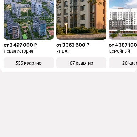
от 3 497 000 ₽
от 3 363 600 ₽
от 4 387 100
Новая история
УРБАН
Семейный
555 квартир
67 квартир
26 ква