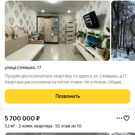
улица Семашко
,
17
Продам двухкомнатную квартиру по адресу ул. Семашко, д.17.
Квартира расположена на пятом этаже. Не угловая. Общая
площадь 47 кв.м, жилая площадь комнат 17 кв.м, 14 кв.м. , кухня
6,5 кв.м. В квартире сделан хороший ремонт. Стены
Позвонить
выровнены, полы залиты
5 700 000
₽
52 м²
2-комн. квартира
10 этаж из 10