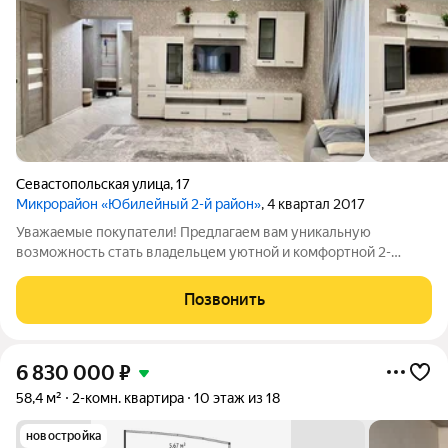
Севастопольская улица
,
17
Микрорайон «Юбилейный 2-й район»
, 4 квартал 2017
Уважаемые покупатели! Предлагаем вам уникальную
возможность стать владельцем уютной и комфортной 2-
комнатной квартиры на 5-м этаже 18-этажного кирпичного
дома по улице Севастопольская в новом микрорайоне
Позвонить
Юбилейный. Общая площадь квартиры составляет
6 830 000
₽
58,4 м²
2-комн. квартира
10 этаж из 18
новостройка