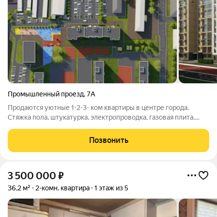
Промышленный проезд
,
7А
Продаются уютные 1-2-3- ком квартиры в центре города.
Стяжка пола, штукатурка, электропроводка, газовая плита.
цена 108 000 за кв м, возможен торг, льготная ипотека.
Удобное расположение дома, тихий район, безопасные дворы
Позвонить
и зеленые зоны делают
3 500 000
₽
36,2 м²
2-комн. квартира
1 этаж из 5