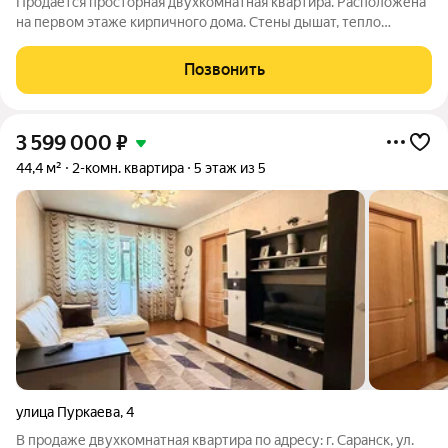
Продается просторная двухкомнатная квартира. Расположена
на первом этаже кирпичного дома. Стены дышат, тепло
держат. Никакого «картонного» ощущения. В квартире
выполнен косметический ремонт. Полы деревянные, покрыты
Позвонить
линолеумом, на стенах обои,
3 599 000
₽
44,4 м²
2-комн. квартира
5 этаж из 5
улица Пуркаева
,
4
В продаже двухкомнатная квартира по адресу: г. Саранск, ул.