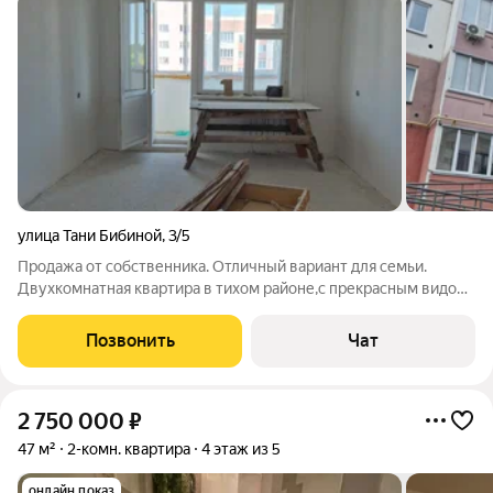
улица Тани Бибиной
,
3/5
Продажа от собственника. Отличный вариант для семьи.
Двухкомнатная квартира в тихом районе,с прекрасным видом.
Квартира без ремонта.Воплощайте свои самые
дерзкие,дизайнерские задумки! Дом 2015 года постройки.
Позвонить
Чат
Квартира не угловая,не распашонка.Комнаты
2 750 000
₽
47 м²
2-комн. квартира
4 этаж из 5
онлайн показ