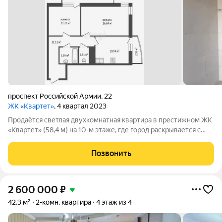
проспект Российской Армии
,
22
ЖК «Квартет»
, 4 квартал 2023
Продаётся светлая двухкомнатная квартира в престижном ЖК
«Квартет» (58,4 м) на 10-м этаже, где город раскрывается с
новой стороны. Здесь каждая деталь продумана для комфорта:
просторная кухня, две изолированные спальни, два балкона
Позвонить
(один к
2 600 000
₽
42,3 м²
2-комн. квартира
4 этаж из 4