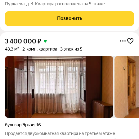
Пуркаева, д. 4. Квартира расположена на 5 этаже
пятиэтажного панельного дома 1965 года постройки. Общая
площадь 44,4 кв. м. Просторный проходной зал, одна
Позвонить
изолированная комната, пластиковые
3 400 000
₽
43,3 м²
2-комн. квартира
3 этаж из 5
бульвар Эрьзи
,
16
Продается двухкомнатная квартира на третьем этаже