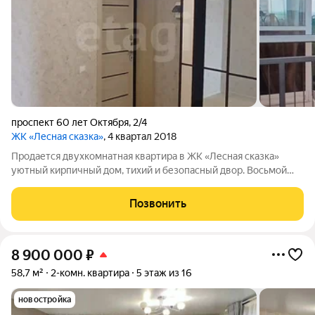
проспект 60 лет Октября
,
2/4
ЖК «Лесная сказка»
, 4 квартал 2018
Продается двухкомнатная квартира в ЖК «Лесная сказка»
уютный кирпичный дом, тихий и безопасный двор. Восьмой
этаж девятиэтажного здания: из окон открывается вид на
улицу и во двор, естественное освещение отличное благодаря
Позвонить
юго-восточной стороне. В
8 900 000
₽
58,7 м²
2-комн. квартира
5 этаж из 16
новостройка