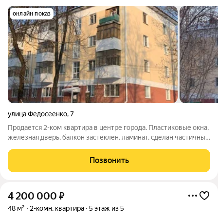
онлайн показ
улица Федосеенко
,
7
Продается 2-ком квартира в центре города. Пластиковые окна,
железная дверь, балкон застеклен, ламинат. сделан частичный
ремонт. Квартира не угловая. Чистая продажа. Один
собственник. Вся сума в договоре.Быстры выход на сделку. В
Позвонить
шаговой доступности
4 200 000
₽
48 м²
2-комн. квартира
5 этаж из 5