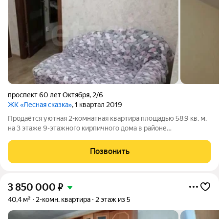
проспект 60 лет Октября
,
2/6
ЖК «Лесная сказка»
, 1 квартал 2019
Продаётся уютная 2-комнатная квартира площадью 58,9 кв. м.
на 3 этаже 9-этажного кирпичного дома в районе
Светотехстроя, рядом с лесопарковой зоной идеальное
сочетание городской инфраструктуры и спокойной зелёной
Позвонить
локации. Квартира тёплая и светлая,
3 850 000
₽
40,4 м²
2-комн. квартира
2 этаж из 5