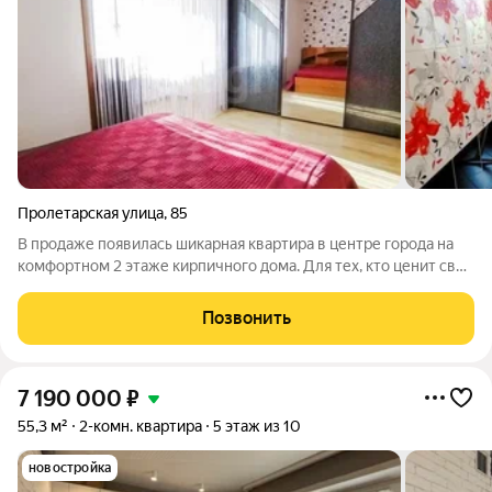
Пролетарская улица
,
85
В продаже появилась шикарная квартира в центре города на
комфортном 2 этаже кирпичного дома. Для тех, кто ценит свое
время, вся транспортная доступность города. Для тех, кто
ценит уединение, закрытый двор с парковочными местами.
Позвонить
Окна выходят на обе
7 190 000
₽
55,3 м²
2-комн. квартира
5 этаж из 10
новостройка