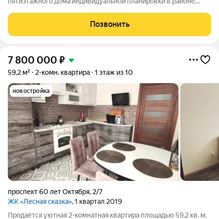
пятиэтажного дома индивидуальной планировки в районе
Химмаш. В квартире установлены пластиковые окна. В
остальном квартира требует ремонта. Площадь зала 16 кв.м. с
Позвонить
выходом на балкон. Балкон обшит
7 800 000
₽
59,2 м²
2-комн. квартира
1 этаж из 10
новостройка
проспект 60 лет Октября
,
2/7
ЖК «Лесная сказка»
, 1 квартал 2019
Продаётся уютная 2-комнатная квартира площадью 59,2 кв. м.