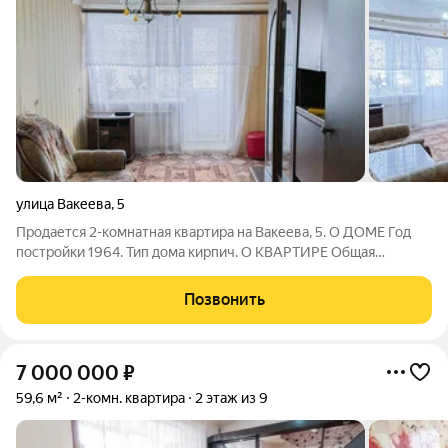
улица Вакеева
,
5
Продается 2-комнатная квартира на Вакеева, 5. О ДОМЕ Год
постройки 1964. Тип дома кирпич. О КВАРТИРЕ Общая
площадь 42,3 м2. Требуется небольшой косметический
ремонт. Уже заменили окна, трубы. Санузел совмещенный.
Позвонить
Имеется балкон. О ЛОКАЦИИ Дом
7 000 000
₽
59,6 м²
2-комн. квартира
2 этаж из 9