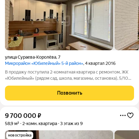
улица Сураева-Королёва
,
7
Микрорайон «Юбилейный» 5-й район»
, 4 квартал 2016
В продажу поступила 2-комнатная квартира с ремонтом, ЖК
«Юбилейный» (рядом сад, школа, магазины, остановка), 5/10
этаж. Один собственник, без обременений. Характеристики:
Площадь: общая 55,3 м, кухня 8,3 м Этаж: 5 из 10 (есть лифт,
Позвонить
грузовой)
9 700 000
₽
58,9 м²
2-комн. квартира
3 этаж из 9
новостройка