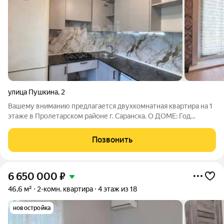
улица Пушкина
,
2
Вашему вниманию предлагается двухкомнатная квартира на 1
этаже в Пролетарском районе г. Саранска. О ДОМЕ: Год
постройки 1973. Тип дома панельный. О КВАРТИРЕ: Общая
площадь 36,2 м2. Выполнен косметический ремонт,
Позвонить
совмещенный санузел. Напольное
6 650 000
₽
46,6 м²
2-комн. квартира
4 этаж из 18
новостройка