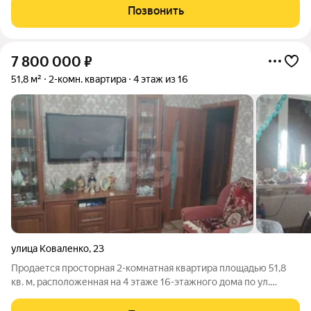
кв.м. Просторные изолированные комнаты площадью 16,6 кв.м
Позвонить
и 14 кв.м обеспечат вам
7 800 000
₽
51,8 м²
2-комн. квартира
4 этаж из 16
улица Коваленко
,
23
Продается просторная 2-комнaтнaя квaртирa площадью 51,8
кв. м, расположенная на 4 этаже 16-этажного дома по ул.
Коваленко, д. 23. Объект отличается продуманной
планировкой с двумя изолированными комнатами, окна