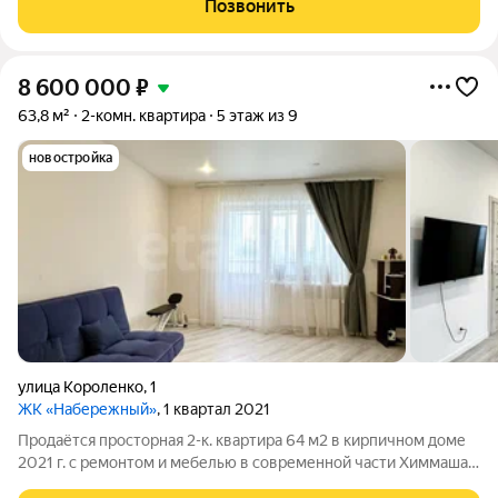
Позвонить
которых выходят на разные стороны,
8 600 000
₽
63,8 м²
2-комн. квартира
5 этаж из 9
новостройка
улица Короленко
,
1
ЖК «Набережный»
, 1 квартал 2021
Продаётся просторная 2-к. квартира 64 м2 в кирпичном доме
2021 г. с ремонтом и мебелью в современной части Химмаша
Саранска напротив Сити Парка! Пространство и планировка