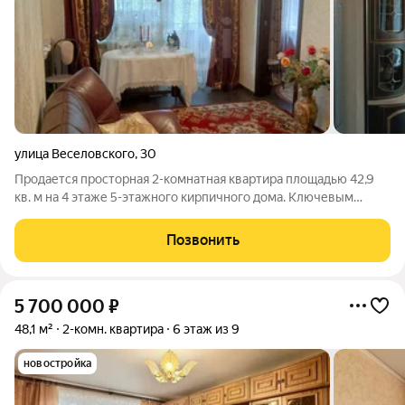
улица Веселовского
,
30
Продается просторная 2-комнатная квартира площадью 42,9
кв. м на 4 этаже 5-этажного кирпичного дома. Ключевым
преимуществом является кухня-гостинная, которая образует
просторную светлую зону для комфортного отдыха и приема
Позвонить
гостей. Из гостинной есть
5 700 000
₽
48,1 м²
2-комн. квартира
6 этаж из 9
новостройка