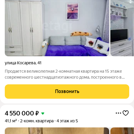
улица Косарева
,
41
Продается великолепная 2-комнатная квартира на 15 этаже
современного шестнадцатиэтажного дома, построенного в
2012 году, в живописном районе Химмаша на улице Косарева.
Общая площадь квартиры составляет 52,70 кв.м., что создает
Позвонить
идеальные условия для
4 550 000
₽
41,1 м²
2-комн. квартира
4 этаж из 5