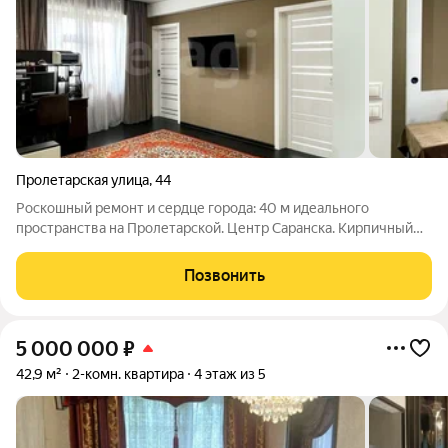
Пролетарская улица
,
44
Роскошный ремонт и сердце города: 40 м идеального
пространства на Пролетарской. Центр Саранска. Кирпичный
дом. Средний этаж. 2 комнаты изолированные (спальня
разделена на 2 уютных пространства) Свой балкон (вход из
Позвонить
зала) Кладовая забудьте про хлам
5 000 000
₽
42,9 м²
2-комн. квартира
4 этаж из 5