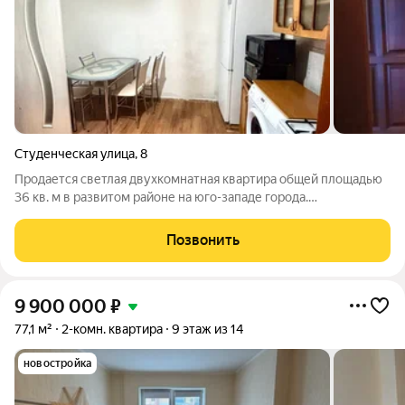
Студенческая улица
,
8
Продается светлая двухкомнатная квартира общей площадью
36 кв. м в развитом районе на юго-западе города.
Преимуществом объекта является его планировка с
просторной кухней 10 кв. м,что создает комфортное
Позвонить
пространство для жизни и приема гостей.
9 900 000
₽
77,1 м²
2-комн. квартира
9 этаж из 14
новостройка