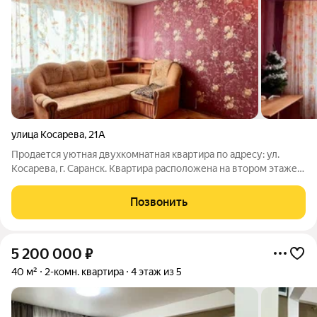
улица Косарева
,
21А
Продается уютная двухкомнатная квартира по адресу: ул.
Косарева, г. Саранск. Квартира расположена на втором этаже
десятиэтажного дома литовского проекта, возведенного в
1978 году. Общая площадь квартиры составляет 50.7 кв. м., а
Позвонить
компактная кухня
5 200 000
₽
40 м²
2-комн. квартира
4 этаж из 5