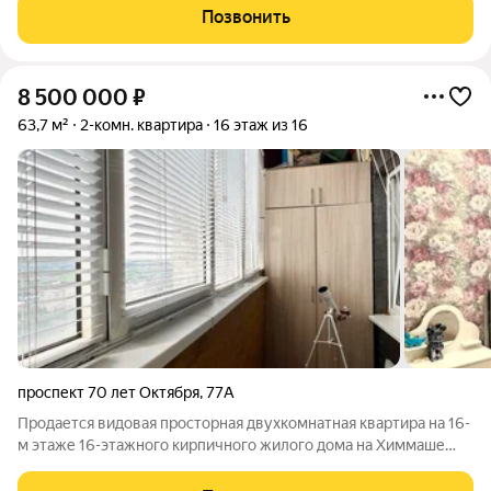
Общая площадь: 63,8 м + лоджия 3,4 м (выход с кухни).
Позвонить
Комнаты: изолированные!
8 500 000
₽
63,7 м²
2-комн. квартира
16 этаж из 16
проспект 70 лет Октября
,
77А
Продается видовая просторная двухкомнатная квартира на 16-
м этаже 16-этажного кирпичного жилого дома на Химмаше
проспект 70 лет Октября, дом 77А. В доме предусмотрен
технический этаж. Общая площадь квартиры составляет 63,7