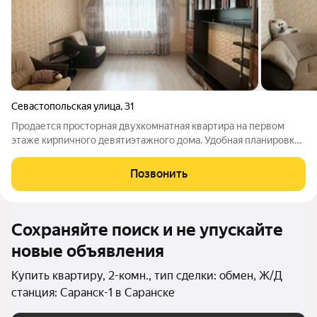
Севастопольская улица
,
31
Продается просторная двухкомнатная квартира на первом
этаже кирпичного девятиэтажного дома. Удобная планировка,
общая площадь 54 кв. м включает изолированные комнаты (18
и 14 кв. м), прихожую с гардеробной зоной и раздельный
Позвонить
санузел с современной
Сохраняйте поиск и не упускайте
новые объявления
Купить квартиру, 2-комн., тип сделки: обмен, Ж/Д
станция: Саранск-1 в Саранске