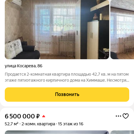
улица Косарева
,
86
Продается 2-комнатная квартира площадью 42,7 кв. м на пятом
этаже пятиэтажного кирпичного дома на Химмаше. Несмотря
на последний этаж, с крышей проблем нет и не было. В
квартире выполнен косметический ремонт: на полу линолеум,
Позвонить
на стенах обои, окна
6 500 000
₽
52,7 м²
2-комн. квартира
15 этаж из 16