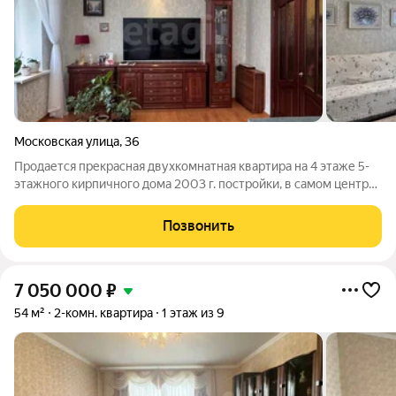
Московская улица
,
36
Продается прекрасная двухкомнатная квартира на 4 этаже 5-
этажного кирпичного дома 2003 г. постройки, в самом центре
города, на улице Московская. Общая площадь 68,2 м.кв.
Квартира улучшенной планировки, с высокими потолками и
Позвонить
удобной планировкой.
7 050 000
₽
54 м²
2-комн. квартира
1 этаж из 9