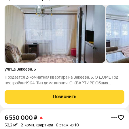
улица Вакеева
,
5
Продается 2-комнатная квартира на Вакеева, 5. О ДОМЕ Год
постройки 1964. Тип дома кирпич. О КВАРТИРЕ Общая
площадь 42,3 м2. Требуется небольшой косметический
ремонт. Уже заменили окна, трубы. Санузел совмещенный.
Позвонить
Имеется балкон. О ЛОКАЦИИ Дом
6 550 000
₽
52,2 м²
2-комн. квартира
6 этаж из 10