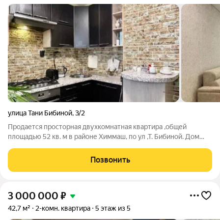
улица Тани Бибиной
,
3/2
Продается просторная двухкомнатная квартира ,общей
площадью 52 кв. м в районе Химмаш, по ул ,Т. Бибиной. Дом
индивидуальным отоплением. Объект в отличном состоянии с
качественным современным ремонтом. В квартире
Позвонить
выполнена практичная отделка: натяжные
3 000 000
₽
42,7 м²
2-комн. квартира
5 этаж из 5