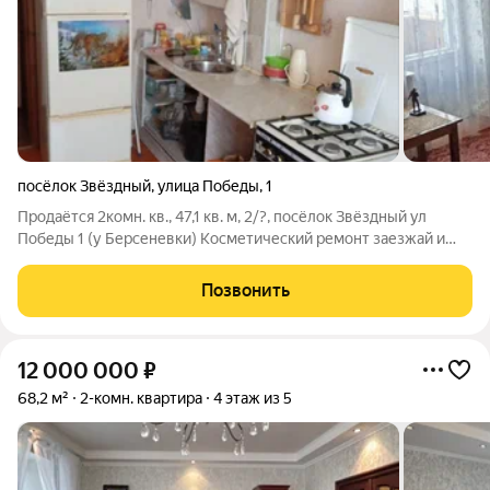
посёлок Звёздный
,
улица Победы
,
1
Продаётся 2комн. кв., 47,1 кв. м, 2/?, посёлок Звёздный ул
Победы 1 (у Берсеневки) Косметический ремонт заезжай и
живи! 2 изолированные комнаты + раздельный санузел Балкон
Окна выходят в сад Возможна продажа с мебелью В
Позвонить
комплекте: сарай 6 кв.
12 000 000
₽
68,2 м²
2-комн. квартира
4 этаж из 5