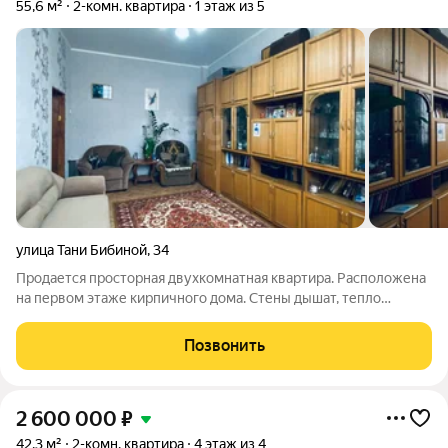
55,6 м²
2-комн. квартира
1 этаж из 5
улица Тани Бибиной
,
34
Продается просторная двухкомнатная квартира. Расположена
на первом этаже кирпичного дома. Стены дышат, тепло
держат. Никакого «картонного» ощущения. В квартире
выполнен косметический ремонт. Полы деревянные, покрыты
Позвонить
линолеумом, на стенах обои,
2 600 000
₽
42,3 м²
2-комн. квартира
4 этаж из 4