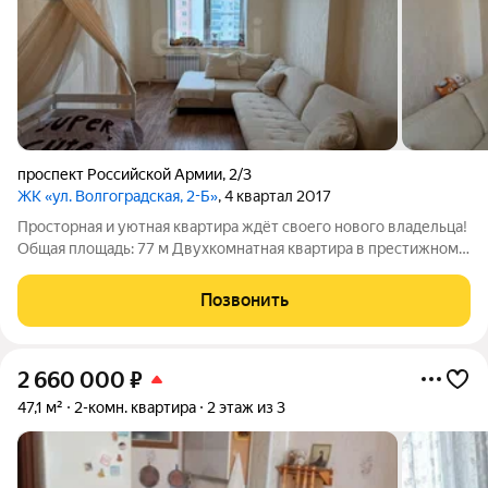
проспект Российской Армии
,
2/3
ЖК «ул. Волгоградская, 2-Б»
, 4 квартал 2017
Просторная и уютная квартира ждёт своего нового владельца!
Общая площадь: 77 м Двухкомнатная квартира в престижном
районе Юбилейный приглашает насладиться комфортной
жизнью на одном из средних этажей современного
Позвонить
монолитно-кирпичного здания высотой
2 660 000
₽
47,1 м²
2-комн. квартира
2 этаж из 3