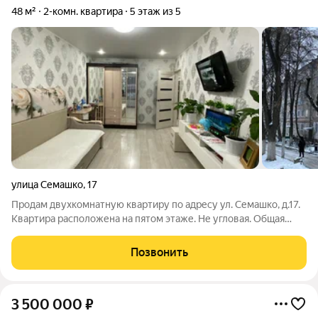
48 м²
2-комн. квартира
5 этаж из 5
улица Семашко
,
17
Продам двухкомнатную квартиру по адресу ул. Семашко, д.17.
Квартира расположена на пятом этаже. Не угловая. Общая
площадь 47 кв.м, жилая площадь комнат 17 кв.м, 14 кв.м. , кухня
6,5 кв.м. В квартире сделан хороший ремонт. Стены
Позвонить
выровнены, полы залиты
3 500 000
₽