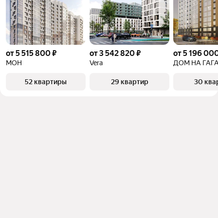
от 5 515 800 ₽
от 3 542 820 ₽
от 5 196 000
МОН
Vera
ДОМ НА ГАГ
52 квартиры
29 квартир
30 ква