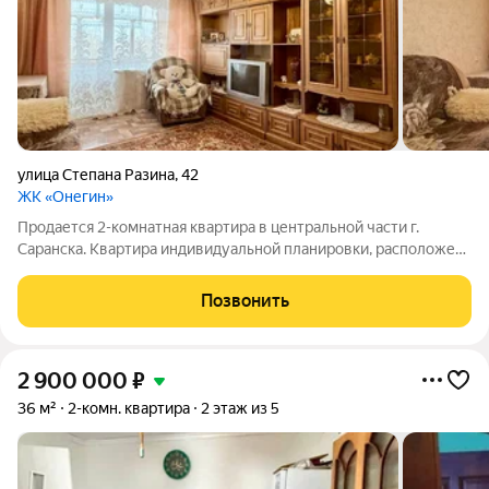
улица Степана Разина
,
42
ЖК «Онегин»
Продается 2-комнатная квартира в центральной части г.
Саранска. Квартира индивидуальной планировки, расположена
на 6-ом этаже 9-ти этажного кирпичного дома 1980 года
постройки. 7 квартир на лестничной площадке. Отопление
Позвонить
центральное. Окна выходят во
2 900 000
₽
36 м²
2-комн. квартира
2 этаж из 5