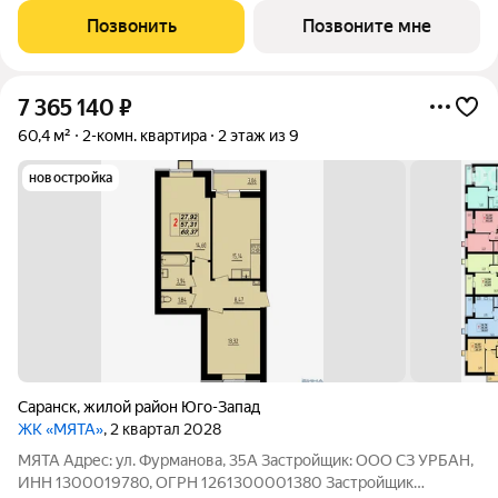
крупнейших проектов в Саранске от надежного застройщика
Позвонить
Позвоните мне
АО "СЗ "МИК".От центра Саранска ЖК
7 365 140
₽
60,4 м²
2-комн. квартира
2 этаж из 9
новостройка
Саранск
,
жилой район Юго-Запад
ЖК «МЯТА»
, 2 квартал 2028
МЯТА Адрес: ул. Фурманова, 35А Застройщик: ООО СЗ УРБАН,
ИНН 1300019780, ОГРН 1261300001380 Застройщик