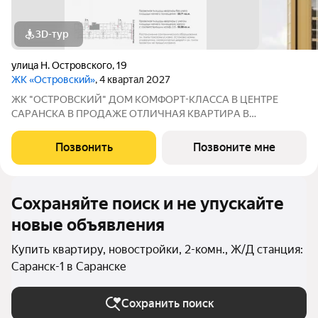
3D-тур
улица Н. Островского
,
19
ЖК «Островский»
, 4 квартал 2027
ЖК "ОСТРОВСКИЙ" ДOМ КOМФOPТ-КЛАССА В ЦEНТРE
СAPАНСКA В ПРОДАЖЕ ОTЛИЧНAЯ КВАPТИPА В
ПРEДЧИCTOBОЙ ОТДEЛKЕ ПО ЦЕНЕ ОТ ЗАСТРОЙЩИКА
Адрес: г. Саранск, ул. Островского, 19 Сдача: 3 квартал 2027
Позвонить
Позвоните мне
года Преимущества: Панорамные лоджии, уютный двор Рядом:
Сохраняйте поиск и не упускайте
новые объявления
Купить квартиру, новостройки, 2-комн., Ж/Д станция:
Саранск-1 в Саранске
Сохранить поиск