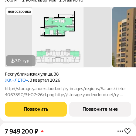
76,6 м²
2-комн. квартира
2 этаж из 10
новостройка
3D-тур
Республиканская улица
,
38
ЖК «ЛЕТО»
, 3 квартал 2026
http://storage.yandexcloud.net/ry-images/regions/Saransk/leto-
4063390/31-07-26/1.png http://storage.yandexcloud.net/ry-
images/regions/Saransk/leto-4063390/31-07-26/2.png
Позвонить
Позвоните мне
7 949 200
₽