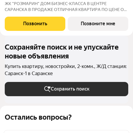
ЖК "РОЗМАРИН" ДOМ БИЗНЕС-КЛАССА В ЦEНТРE
СAPАНСКA В ПРОДАЖЕ ОTЛИЧНAЯ КВАPТИPА ПО ЦЕНЕ ОТ
ЗАСТРОЙЩИКА Адрес: г. Саранск, ул. Республиканская, 71
СЕМЕЙНАЯ ИПОТЕКА 4,5% НА ВЕСЬ СРОК КРЕДИТОВАНИЯ
Позвонить
Позвоните мне
БАЗОВАЯ 13,9% НА ВЕСЬ СРОК КРЕДИТОВАНИЯ Сдача: IV
Сохраняйте поиск и не упускайте
новые объявления
Купить квартиру, новостройки, 2-комн., Ж/Д станция:
Саранск-1 в Саранске
Сохранить поиск
Остались вопросы?