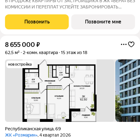
В ПРОДАЖЕ КВАРТИРЫ ОТ ЗАСТРОЙЩИКА В ЖК «ВЕРА» БЕЗ
КОМИССИИ И ПЕРЕПЛАТ УСПЕЙТЕ ЗАБРОНИРОВАТЬ
КВАРТИРУ ДO ПОВЫШЕНИЯ СТАВОК ПO ИПОТЕКЕ! СТАВКА
4,6% НА ВЕСЬ СРОК КРЕДИТОВАНИЯ ПО СЕМЕЙНОЙ
Позвонить
Позвоните мне
ИПОТЕКИ БРОНИРОВАНИЕ БЕСПЛАТНОЕ Адрес: г. Саранск,
ул. Лесная
8 655 000
₽
62,5 м²
2-комн. квартира
15 этаж из 18
новостройка
Республиканская улица
,
69
ЖК «Розмарин»
, 4 квартал 2026