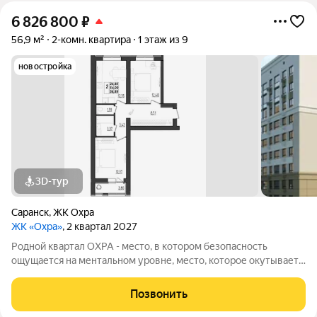
6 826 800
₽
56,9 м²
2-комн. квартира
1 этаж из 9
новостройка
3D-тур
Саранск
,
ЖК Охра
ЖК «Охра»
, 2 квартал 2027
Родной квартал ОХРА - место, в котором безопасность
ощущается на ментальном уровне, место, которое окутывает
теплом и уютом, место от которого просыпаются запахи и
голоса из детства. Девятиэтажный кирпичный дом с
Позвонить
выразительной архитектурой, где