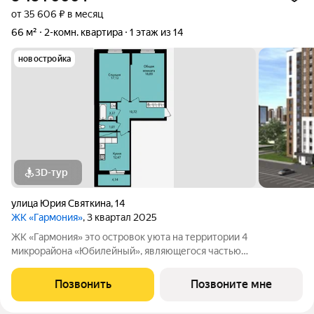
от 35 606 ₽ в месяц
66 м²
2-комн. квартира
1 этаж из 14
новостройка
3D-тур
улица Юрия Святкина
,
14
ЖК «Гармония»
, 3 квартал 2025
ЖК «Гармония» это островок уюта на территории 4
микрорайона «Юбилейный», являющегося частью
масштабного проекта по комплексному освоению территории
на участке между ул. Волгоградская и автомобильной дорогой
Позвонить
Позвоните мне
на с. Кочкурово (в районе реки Тавла). В