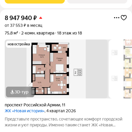
стоит выбрать: 5 минут до парка им. A.С.
8 947 940
₽
от 37 553 ₽ в месяц
75,8 м²
2-комн. квартира
18 этаж из 18
новостройка
3D-тур
проспект Российской Армии
,
11
ЖК «Новая история»
, 4 квартал 2026
Представьте пространство, сочетающее комфорт городской
жизни и уют природы. Именно таким станет ЖК «Новая
история» в 3-м микрорайоне («Юбилейный») один из