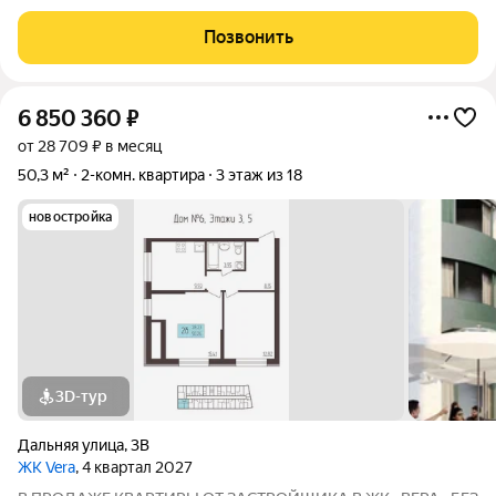
выполняет следующий вид отделки: полусухая стяжка,
штукатурка, электроразводка по квартире с установкой
Позвонить
розеток и выключателей, железная входная
6 850 360
₽
от 28 709 ₽ в месяц
50,3 м²
2-комн. квартира
3 этаж из 18
новостройка
3D-тур
Дальняя улица
,
3В
ЖК Vera
, 4 квартал 2027