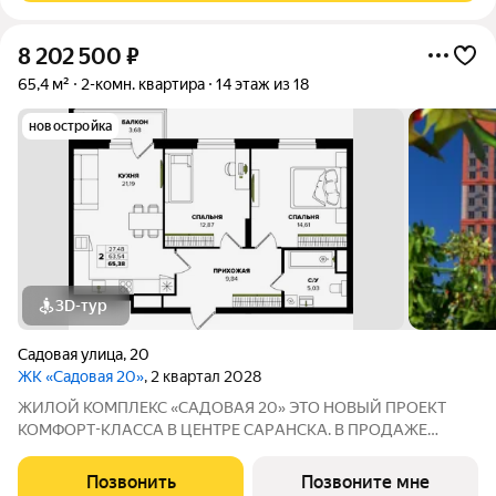
8 202 500
₽
65,4 м²
2-комн. квартира
14 этаж из 18
новостройка
3D-тур
Садовая улица
,
20
ЖК «Садовая 20»
, 2 квартал 2028
ЖИЛОЙ КОМПЛЕКС «САДОВАЯ 20» ЭТО НОВЫЙ ПРОЕКТ
КОМФОРТ-КЛАССА В ЦEНТРE СAPАНСКA. В ПРОДАЖЕ
ОTЛИЧНAЯ КВАPТИPА ПО ЦЕНЕ ОТ ЗАСТРОЙЩИКА Адрес: г.
Саранск, ул. Садовая, 20 Сдача: 2 квартал 2028 года Почему
Позвонить
Позвоните мне