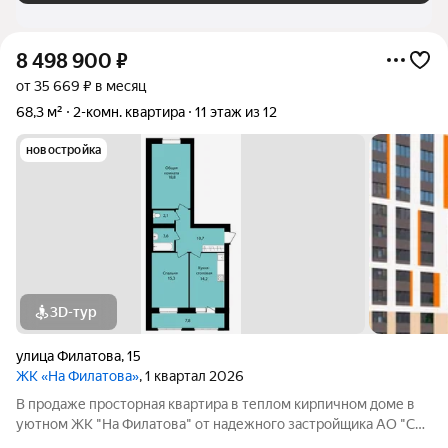
8 498 900
₽
от 35 669 ₽ в месяц
68,3 м²
2-комн. квартира
11 этаж из 12
новостройка
3D-тур
улица Филатова
,
15
ЖК «На Филатова»
, 1 квартал 2026
В продаже просторная квартира в теплом кирпичном доме в
уютном ЖК "На Филатова" от надежного застройщика АО "СЗ
"МИК".ЖК расположен на юго-западе в квартале ул. Гагарина