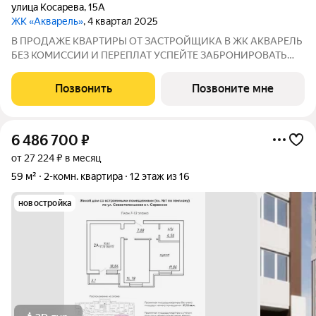
улица Косарева
,
15А
ЖК «Акварель»
, 4 квартал 2025
В ПРОДАЖЕ КВАРТИРЫ ОТ ЗАСТРОЙЩИКА В ЖК АКВАРЕЛЬ
БЕЗ КОМИССИИ И ПЕРЕПЛАТ УCПEЙТЕ ЗAБРОНИPOВАТЬ
КВАРТИРУ ДO ПОBЫШEHИЯ СTАBOK ПO ИПOТЕКЕ! ДОМ
СДАН! Адрес г. Саранск, ул. Косарева, 15а Почему стоит
Позвонить
Позвоните мне
выбрать Развитая инфраструктура школы, детсады,
6 486 700
₽
от 27 224 ₽ в месяц
59 м²
2-комн. квартира
12 этаж из 16
новостройка