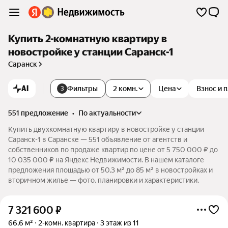
Купить 2-комнатную квартиру в
новостройке у станции Саранск-1
Саранск
AI
Фильтры
2 комн.
Цена
Взнос и 
3
551 предложение
•
по актуальности
Купить двухкомнатную квартиру в новостройке у станции
Саранск-1 в Саранске — 551 объявление от агентств и
собственников по продаже квартир по цене от 5 750 000 ₽ до
10 035 000 ₽ на Яндекс Недвижимости. В нашем каталоге
предложения площадью от 50,3 м² до 85 м² в новостройках и
вторичном жилье — фото, планировки и характеристики.
7 321 600
₽
66,6 м²
2-комн. квартира
3 этаж из 11