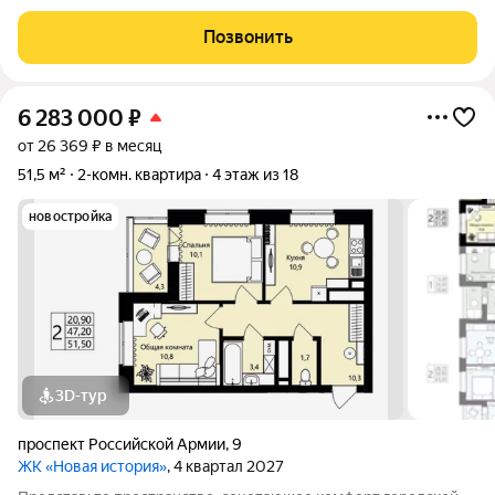
расположено 45 квартир. Дом построен из кирпича, снаружи
стены утеплены и отделаны декоративной тонкослойной
Позвонить
штукатуркой с последующей окраской.
6 283 000
₽
от 26 369 ₽ в месяц
51,5 м²
2-комн. квартира
4 этаж из 18
новостройка
3D-тур
проспект Российской Армии
,
9
ЖК «Новая история»
, 4 квартал 2027