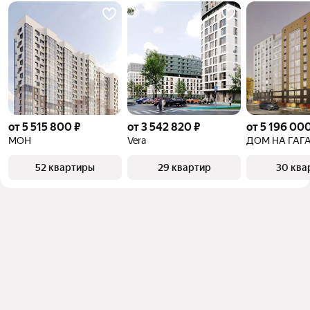
от 5 515 800 ₽
от 3 542 820 ₽
от 5 196 000
МОН
Vera
ДОМ НА ГАГ
52 квартиры
29 квартир
30 ква