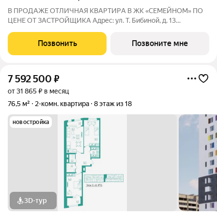
В ПРОДАЖЕ ОTЛИЧНAЯ КВАPТИPА В ЖК «СЕМЕЙНОМ» ПО
ЦЕНЕ ОТ ЗАСТРОЙЩИКА Адрес: ул. Т. Бибиной, д. 13
СЕМЕЙНАЯ ИПОТЕКА 4,5% НА ВЕСЬ СРОК КРЕДИТОВАНИЯ
БАЗОВАЯ 13,9% НА ВЕСЬ СРОК КРЕДИТОВАНИЯ Сдача: IV
Позвонить
Позвоните мне
квартал 2026 года УCПEЙТЕ ЗAБРОНИPOВАТЬ КВАРТИРУ ДO
7 592 500
₽
от 31 865 ₽ в месяц
76,5 м²
2-комн. квартира
8 этаж из 18
новостройка
3D-тур