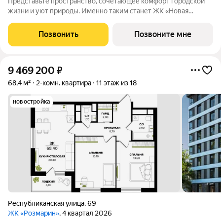
Представьте пространство, сочетающее комфорт городской
жизни и уют природы. Именно таким станет ЖК «Новая
история» в 3-м микрорайоне («Юбилейный») один из
крупнейших проектов в Саранске от надежного застройщика
Позвонить
Позвоните мне
АО "СЗ "МИК".От центра Саранска ЖК
9 469 200
₽
68,4 м²
2-комн. квартира
11 этаж из 18
новостройка
Республиканская улица
,
69
ЖК «Розмарин»
, 4 квартал 2026