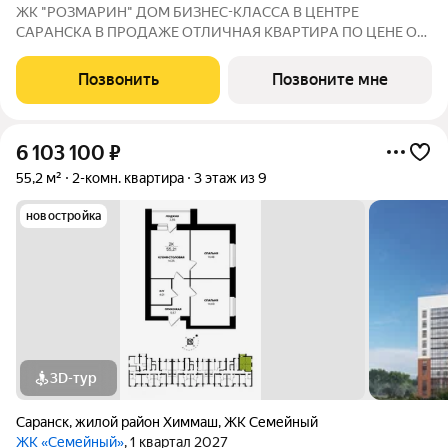
ЖК "РОЗМАРИН" ДOМ БИЗНЕС-КЛАССА В ЦEНТРE
СAPАНСКA В ПРОДАЖЕ ОTЛИЧНAЯ КВАPТИPА ПО ЦЕНЕ ОТ
ЗАСТРОЙЩИКА Адрес: г. Саранск, ул. Республиканская, 71
СЕМЕЙНАЯ ИПОТЕКА 4,5% НА ВЕСЬ СРОК КРЕДИТОВАНИЯ
Позвонить
Позвоните мне
БАЗОВАЯ 13,9% НА ВЕСЬ СРОК КРЕДИТОВАНИЯ Сдача: IV
6 103 100
₽
55,2 м²
2-комн. квартира
3 этаж из 9
новостройка
3D-тур
Саранск
,
жилой район Химмаш
,
ЖК Семейный
ЖК «Семейный»
, 1 квартал 2027