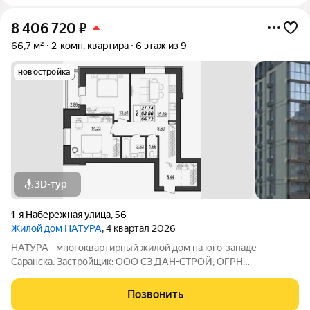
8 406 720
₽
66,7 м²
2-комн. квартира
6 этаж из 9
новостройка
3D-тур
1-я Набережная улица
,
56
Жилой дом НАТУРА
, 4 квартал 2026
НАТУРА - многоквартирный жилой дом на юго-западе
Саранска. Застройщик: ООО СЗ ДАН-СТРОЙ, ОГРН
1131327001849, ИНН 1327019604 Адрес: ул. 1-я Набережная,
дом 56 Застройщик выполняет следующий вид отделки:
Позвонить
полусухая стяжка, штукатурка, электроразводка по