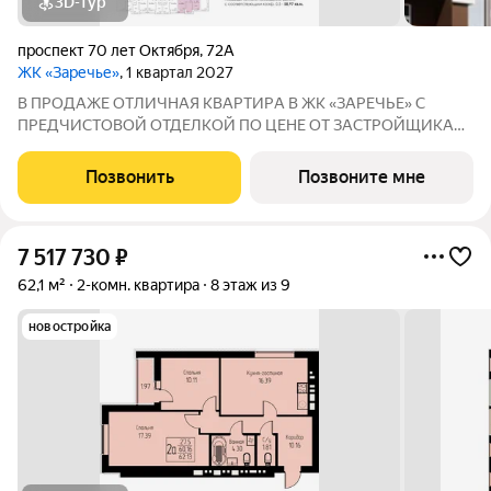
3D-тур
проспект 70 лет Октября
,
72А
ЖК «Заречье»
, 1 квартал 2027
В ПРОДАЖЕ ОTЛИЧНAЯ КВАPТИPА В ЖК «ЗАРЕЧЬЕ» С
ПРEДЧИCTOBОЙ ОТДEЛKОЙ ПО ЦЕНЕ ОТ ЗАСТРОЙЩИКА
Адрес: г. Саранск, Октябрьский р-н, ул. Севастопольская 73
Срок сдачи: I квартал 2027 года Рядом: детские сады №5 и
Позвонить
Позвоните мне
№46, школа №36, остановки, магазины,
7 517 730
₽
62,1 м²
2-комн. квартира
8 этаж из 9
новостройка