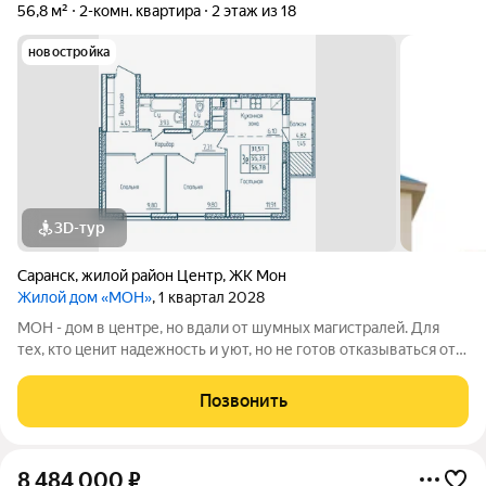
56,8 м²
2-комн. квартира
2 этаж из 18
новостройка
3D-тур
Саранск
,
жилой район Центр
,
ЖК Мон
Жилой дом «МОН»
, 1 квартал 2028
МОН - дом в центре, но вдали от шумных магистралей. Для
тех, кто ценит надежность и уют, но не готов отказываться от
свободы, вдохновения и мечты. Адрес: проспект Ленина, д.
28Б Застройщик: ООО СЗ ВЕЛОДРОМ, ОГРН 1241300003064,
Позвонить
ИНН 1300012344
8 484 000
₽