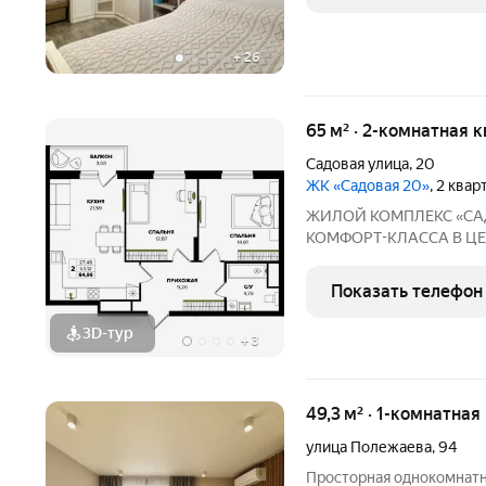
+
26
65 м² · 2-комнатная 
Садовая улица
,
20
ЖК «Садовая 20»
, 2 ква
ЖИЛОЙ КОМПЛЕКС «САДОВАЯ 20» Э
КОМФОРТ-КЛАССА В ЦE
ОTЛИЧНAЯ КВАPТИPА ПО ЦЕ
Саранск, ул. Садовая, 20 Сдача: 2 квартал 2028 года Почему стоит
Показать телефон
выбрать: 5 минут до п
3D-тур
+
3
49,3 м² · 1-комнатная
улица Полежаева
,
94
Просторная однокомнатна