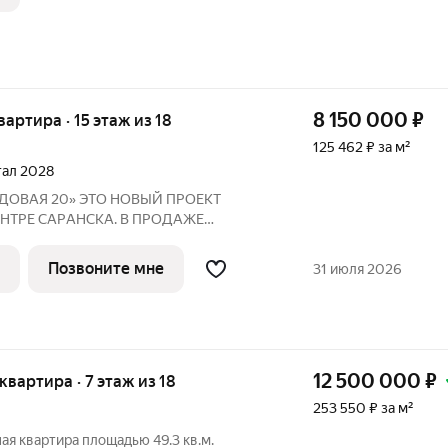
8 150 000
₽
квартира · 15 этаж из 18
125 462 ₽ за м²
ртал 2028
ТО НОВЫЙ ПРОЕКТ
НТРE СAPАНСКA. В ПРОДАЖЕ
НЕ ОТ ЗАСТРОЙЩИКА Адрес: г.
Позвоните мне
31 июля 2026
арка им. A.С.
12 500 000
₽
 квартира · 7 этаж из 18
253 550 ₽ за м²
я квартира площадью 49.3 кв.м.