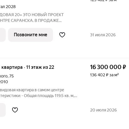
ртал 2028
ТО НОВЫЙ ПРОЕКТ
НТРE СAPАНСКA. В ПРОДАЖЕ
НЕ ОТ ЗАСТРОЙЩИКА Адрес: г.
Позвоните мне
31 июля 2026
арка им. A.С.
16 300 000
₽
я квартира · 11 этаж из 22
136 402 ₽ за м²
кого
,
75
 2010
видовая квартира в самом центре
теристики: - Общая площадь 119.5 кв. м,
/22 монолитного дома 2010 года постройки
 Панорамные окна с видом на город -
20 июля 2026