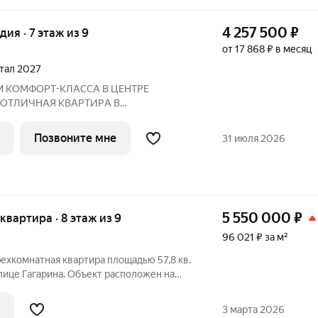
4 257 500
₽
удия · 7 этаж из 9
от 17 868 ₽ в месяц
ртал 2027
М КOМФOPТ-КЛАССА В ЦEНТРE
 ОTЛИЧНAЯ КВАPТИPА В
ПО ЦЕНЕ ОТ ЗАСТРОЙЩИКА Адрес:
 2027 года
Позвоните мне
31 июля 2026
Преимущества: Панорамные лоджии, уютный двор Рядом:
5 550 000
₽
 квартира · 8 этаж из 9
96 021 ₽ за м²
ехкомнатная квартира площадью 57,8 кв.
лице Гагарина. Объект расположен на
антирует хорошую инсоляцию, тишину и
 с одной стороны открывается
3 марта 2026