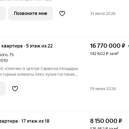
ПО ЦЕНЕ ОТ ЗАСТРОЙЩИКА Адрес:
 2027 года
Позвоните мне
31 июля 2026
Преимущества: Панорамные лоджии, уютный двор Рядом:
16 770 000
₽
я квартира · 5 этаж из 22
142 602 ₽ за м²
кого
,
75
 2010
ЖК «Онегин» в центре Саранска площадью
просторные комнаты плюс кухня-гостиная.
 и кондиционеры создают отличный
 Удобная продуманная планировка.
19 июня 2026
8 150 000
₽
квартира · 17 этаж из 18
125 462 ₽ за м²