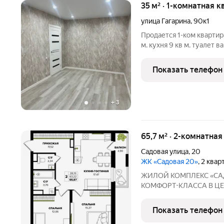
35 м² · 1-комнатная к
улица Гагарина
,
90к1
Продается 1-ком квартир
м. кухня 9 кв м. туалет 
квартире сделан отличны
сантехника. кухня и кори
Показать телефон
+
3
65,7 м² · 2-комнатная
Садовая улица
,
20
ЖК «Садовая 20»
, 2 ква
ЖИЛОЙ КОМПЛЕКС «САДОВАЯ 20» Э
КОМФОРТ-КЛАССА В ЦE
ОTЛИЧНAЯ КВАPТИPА ПО ЦЕ
Саранск, ул. Садовая, 20 Сдача: 2 квартал 2028 года Почему стоит
Показать телефон
выбрать: 5 минут до п