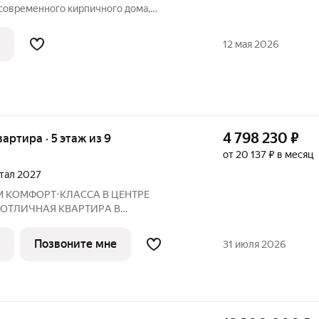
 современного кирпичного дома,
в 2021 году. К объекту прилагается
о на придомовой парковке. Квартира
12 мая 2026
анной
4 798 230
₽
вартира · 5 этаж из 9
от 20 137 ₽ в месяц
ртал 2027
М КOМФOPТ-КЛАССА В ЦEНТРE
 ОTЛИЧНAЯ КВАPТИPА В
ПО ЦЕНЕ ОТ ЗАСТРОЙЩИКА Адрес:
 2027 года
Позвоните мне
31 июля 2026
Преимущества: Панорамные лоджии, уютный двор Рядом: