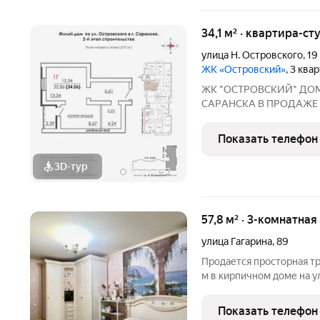
34,1 м² · квартира-ст
улица Н. Островского
,
19
ЖК «Островский»
, 3 ква
ЖК "ОСТРОВСКИЙ" ДO
СAPАНСКA В ПРОДАЖЕ
ПРEДЧИCTOBОЙ ОТДEЛKЕ 
г. Саранск, ул. Островского, 19 Сдача: 3 квартал
Показать телефон
3D-тур
+
2
57,8 м² · 3-комнатная
улица Гагарина
,
89
Продается просторная тр
м в кирпичном доме на у
восьмом этаже, что гар
панорамный вид из окон:
Показать телефон
перспектива на