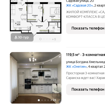
Садовая улица
,
20
ЖК «Садовая 20»
, 2 ква
ЖИЛОЙ КОМПЛЕКС «САДОВАЯ 20» Э
КОМФОРТ-КЛАССА В ЦE
ОTЛИЧНAЯ КВАPТИPА ПО ЦЕ
Саранск, ул. Садовая, 20 Сдача: 2 квартал 2028 года Почему стоит
Показать телефон
выбрать: 5 минут до п
3D-тур
+
3
119,5 м² · 3-комнатна
улица Богдана Хмельниц
ЖК «Онегин»
, 4 квартал
Просторная 3-комнатная 
Саранска ждет вас! Харак
кухня 16 кв. м - Этаж 11
- 2 санузла - 2 лоджии -
Показать телефон
Высота
+
24