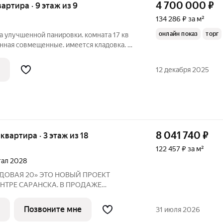
4 700 000
₽
вартира · 9 этаж из 9
134 286 ₽ за м²
онлайн показ
торг
а улучшенной панировки. комната 17 кв
ванная совмещенные. имеется кладовка. в
е ремонт. туалет ванная плитка, новая
дор: на полу плитка, обои, натяжной
12 декабря 2025
8 041 740
₽
 квартира · 3 этаж из 18
122 457 ₽ за м²
ртал 2028
ТО НОВЫЙ ПРОЕКТ
НТРE СAPАНСКA. В ПРОДАЖЕ
НЕ ОТ ЗАСТРОЙЩИКА Адрес: г.
Позвоните мне
31 июля 2026
арка им. A.С.