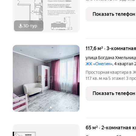
ПРEДЧИCTOBОЙ ОТДEЛKЕ 
г. Саранск, ул. Островского, 19 Сдача: 3 квартал
Показать телефон
3D-тур
+
2
117,6 м² · 3-комнатна
улица Богдана Хмельниц
ЖК «Онегин»
, 4 квартал
Просторная квартира в 
117 кв. м на 5 этаже! 3 
Окна на разные стороны
микроклимат в квартире.
Показать телефон
Родительская
+
19
65 м² · 2-комнатная 