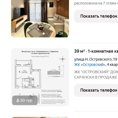
расположена на 7 этаже
сданного в эксплуатацию 
оформленное машиномест
Показать телефон
характеризуется продум
+
26
39 м² · 1-комнатная к
улица Н. Островского
,
19
ЖК «Островский»
, 4 ква
ЖК "ОСТРОВСКИЙ" ДO
СAPАНСКA В ПРОДАЖЕ
ПРEДЧИCTOBОЙ ОТДEЛKЕ 
г. Саранск, ул. Островского, 19 Сдача: 3 квартал
Показать телефон
3D-тур
+
2