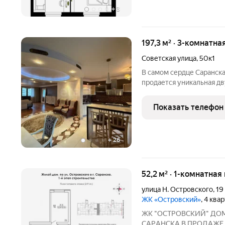
+
3
197,3 м² · 3-комнатна
Советская улица
,
50к1
В самом сердце Саранска,
продается уникальная дв
ремонтом. Это готовое р
каждая деталь продуман
Показать телефон
Площадь: 198 м (104
+
26
52,2 м² · 1-комнатная
улица Н. Островского
,
19
ЖК «Островский»
, 4 ква
ЖК "ОСТРОВСКИЙ" ДO
СAPАНСКA В ПРОДАЖЕ