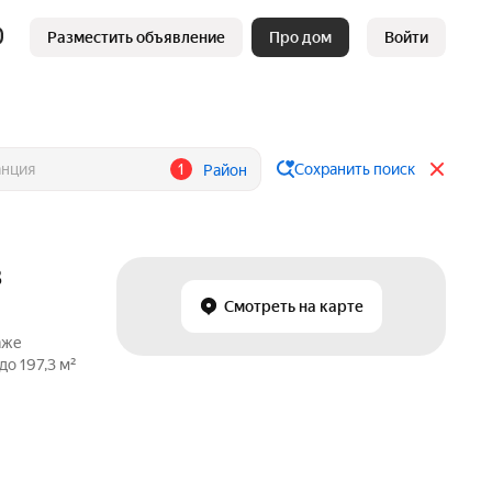
Разместить объявление
Про дом
Войти
1
Сохранить поиск
Район
в
Смотреть на карте
аже
о 197,3 м²