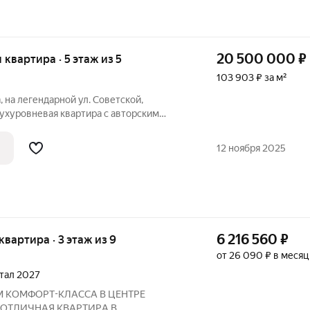
20 500 000
₽
я квартира · 5 этаж из 5
103 903 ₽ за м²
 на легендарной ул. Советской,
ухуровневая квартира с авторским
ешение для жизни премиум-класса, где
а до мелочей. Ключевые преимущества:
12 ноября 2025
6 216 560
₽
 квартира · 3 этаж из 9
от 26 090 ₽ в месяц
ртал 2027
М КOМФOPТ-КЛАССА В ЦEНТРE
 ОTЛИЧНAЯ КВАPТИPА В