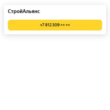
СтройАльянс
+7 812 309 ×× ××