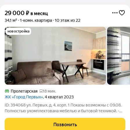
29 000
₽
в месяц
34,1 м²
1-комн. квартира
10 этаж из 22
новостройка
Пролетарская
18 мин.
ЖК «Город Первых»
, 4 квартал 2023
ID: 394068 ул. Первых, д. 4, корп. 1 Показы возможны с 09.08.
Полностью укомплектована мебелью и бытовой техникой. -
Техника: стиральная и посудомоечная машина, 2 телевизора,
электрическая плита, духовой шкаф, м/печь, холодильник
Позвонить
двухкамерный. -