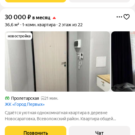
30 000
₽
в месяц
36,6 м²
1-комн. квартира
2 этаж из 22
новостройка
Пролетарская
21 мин.
ЖК «Город Первых»
Сдаётся уютная однокомнатная квартира в деревне
Новосаратовка, Всеволожский район. Квартира общей
площадью 36,6 кв. метров находится на 2 этаже 23-этажного
дома. Высота потолков 2,76 метра. Просторная жилая площадь
Позвонить
Чат