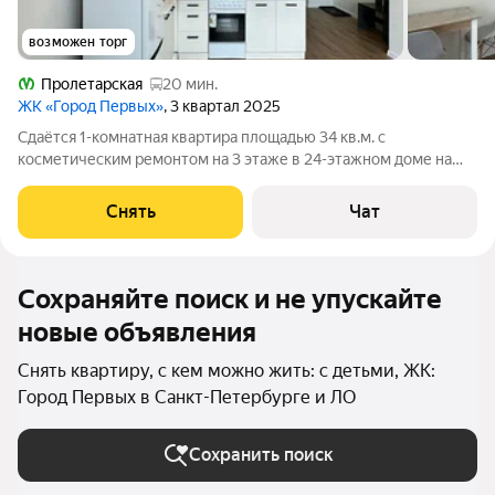
возможен торг
Пролетарская
20 мин.
ЖК «Город Первых»
, 3 квартал 2025
Сдаётся 1-комнатная квартира площадью 34 кв.м. с
косметическим ремонтом на 3 этаже в 24-этажном доме на
срок от 11 месяцев. Из техники есть: Духовой шкаф Стиральная
машина Холодильник Дом - монолитный, окна выходят на
Снять
Чат
улицу. В подъезде 3 лифта - 2
Сохраняйте поиск и не упускайте
новые объявления
Снять квартиру, с кем можно жить: с детьми, ЖК:
Город Первых в Санкт-Петербурге и ЛО
Сохранить поиск