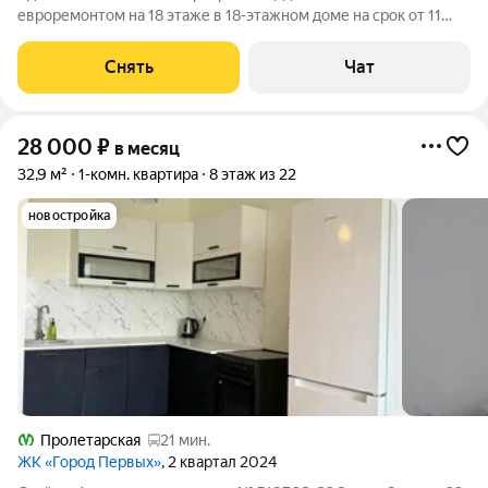
евроремонтом на 18 этаже в 18-этажном доме на срок от 11
месяцев. Из техники есть: Духовой шкаф Стиральная машина
Холодильник Микроволновка Дом - монолитный. Жилец
Снять
Чат
оплачивает все коммунальные
28 000
₽
в месяц
32,9 м²
1-комн. квартира
8 этаж из 22
новостройка
Пролетарская
21 мин.
ЖК «Город Первых»
, 2 квартал 2024