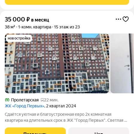
комфортной жизни. Современный ремонт, вся
35 000
₽
в месяц
38 м²
1-комн. квартира
15 этаж из 23
новостройка
Пролетарская
22 мин.
ЖК «Город Первых»
, 2 квартал 2024
Сдаётся уютная и благоустроенная евро 2х комнатная
квартира на длительных срок в ЖК "Город Первых". Светлая и
солнечная квартира с современным ремонтом! Всё новое!!!
Квартира расположена на 15 этаже монолитно-кирпичного