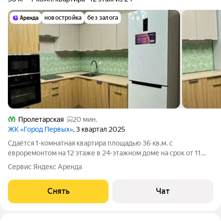
новостройка
без залога
Пролетарская
20 мин.
ЖК «Город Первых»
, 3 квартал 2025
Сдаётся 1-комнатная квартира площадью 36 кв.м. с
евроремонтом на 12 этаже в 24-этажном доме на срок от 11
месяцев. Из техники есть: Духовой шкаф Стиральная машина
Сервис Яндекс Аренда
Холодильник Микроволновка Дом - монолитный. В подъезде 3
лифта - 1 грузовой и 2
Снять
Чат