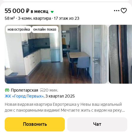
55 000
₽
в месяц
58 м²
3-комн. квартира
17 этаж из 23
новостройка
онлайн показ
Пролетарская
20 мин.
ЖК «Город Первых»
, 3 квартал 2025
Новая видовая квартира Евротрешка у Невы ваш идеальный
дом с панорамными видами! Мечтаете жить с видом на реку
Неву и Вантовый мост? Представляем эксклюзивную
евротрешку в доме первой линии идеальное сочетание
Позвонить
Чат
комфорта, стиля и захватывающих