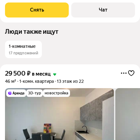
месяцев. Из техники есть: Стиральная машина Холодильник
Посудомоечная машина Микроволновка Окна выходят на
Снять
Чат
улицу. В подъезде 3 лифта - 2
Люди также ищут
1-комнатные
17 предложений
29 500
₽
в месяц
46 м²
1-комн. квартира
13 этаж из 22
3D-тур
новостройка