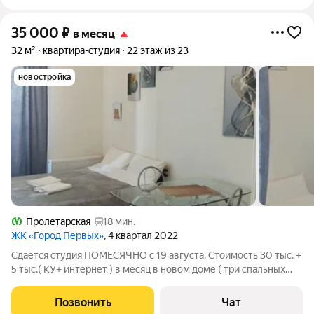
35 000
₽
в месяц
32 м²
квартира-студия
22 этаж из 23
новостройка
Пролетарская
18 мин.
ЖК «Город Первых»
, 4 квартал 2022
Сдаётся студия ПОМЕСЯЧНО с 19 августа. Стоимость 30 тыс. +
5 тыс.( КУ+ интернет ) в месяц в новом доме ( три спальных
места) с новой мебелью в новом жилом комплексе Город
Первых. Дом находится в красивом и быстро развивающемся
Позвонить
Чат
районе. Возможно сдача