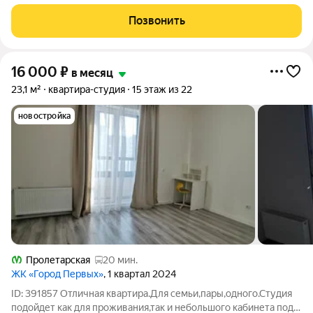
Коммунальные платежи оплачиваются отдельно. Счетчики
оплачиваются отдельно. По условиям проживания: можно с
Позвонить
детьми, без питомцев. Из
16 000
₽
в месяц
23,1 м²
квартира-студия
15 этаж из 22
новостройка
Пролетарская
20 мин.
ЖК «Город Первых»
, 1 квартал 2024
ID: 391857 Отличная квартира.Для семьи,пары,одного.Студия
подойдет как для проживания,так и небольшого кабинета под