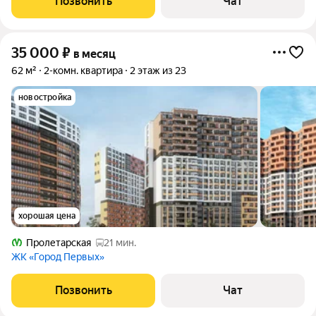
Позвонить
Чат
дома. Дом оснащён двумя
35 000
₽
в месяц
62 м²
2-комн. квартира
2 этаж из 23
новостройка
хорошая цена
Пролетарская
21 мин.
ЖК «Город Первых»
Позвонить
Чат