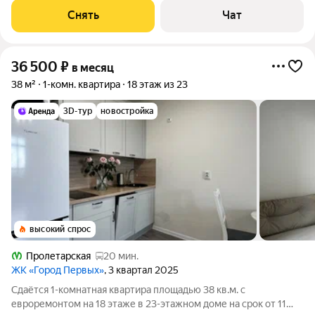
Холодильник Посудомоечная машина Кондиционер Дом -
Снять
Чат
монолитный, окна выходят на
36 500
₽
в месяц
38 м²
1-комн. квартира
18 этаж из 23
3D-тур
новостройка
высокий спрос
Пролетарская
20 мин.
ЖК «Город Первых»
, 3 квартал 2025
Сдаётся 1-комнатная квартира площадью 38 кв.м. с
евроремонтом на 18 этаже в 23-этажном доме на срок от 11