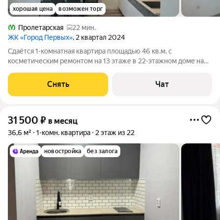
хорошая цена
возможен торг
Пролетарская
22 мин.
ЖК «Город Первых»
, 2 квартал 2024
Сдаётся 1-комнатная квартира площадью 46 кв.м. с
косметическим ремонтом на 13 этаже в 22-этажном доме на
срок от 11 месяцев. Из техники есть: Холодильник Дом -
монолитный, окна выходят во двор. Во дворе есть бесплатная
Снять
Чат
парковка. Жилец оплачивает все
31 500
₽
в месяц
36,6 м²
1-комн. квартира
2 этаж из 22
новостройка
без залога