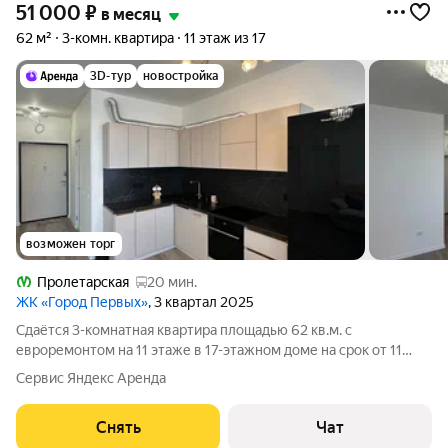
51 000
₽
в месяц
62 м²
3-комн. квартира
11 этаж из 17
3D-тур
новостройка
возможен торг
Пролетарская
20 мин.
ЖК «Город Первых»
, 3 квартал 2025
Сдаётся 3-комнатная квартира площадью 62 кв.м. с
евроремонтом на 11 этаже в 17-этажном доме на срок от 11
месяцев. Из техники есть: Духовой шкаф Стиральная машина
Сервис Яндекс Аренда
Холодильник Посудомоечная машина Варочная панель Фильтр
для воды Дом -
Снять
Чат