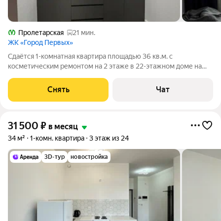
Пролетарская
21 мин.
ЖК «Город Первых»
Сдаётся 1-комнатная квартира площадью 36 кв.м. с
косметическим ремонтом на 2 этаже в 22-этажном доме на
срок от 11 месяцев. Из техники есть: Стиральная машина
Холодильник Дом - монолитный, окна выходят на улицу. В
Снять
Чат
подъезде 2 лифта - 1 грузовой и 1
31 500
₽
в месяц
34 м²
1-комн. квартира
3 этаж из 24
3D-тур
новостройка