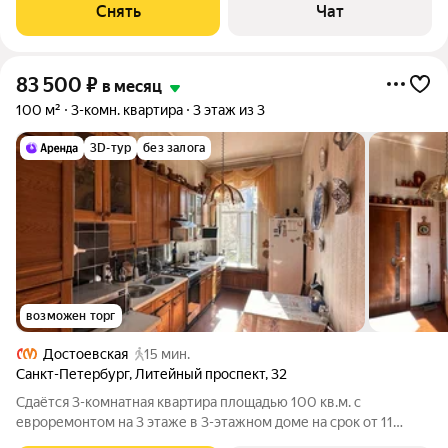
Снять
Чат
83 500
₽
в месяц
100 м²
3-комн. квартира
3 этаж из 3
3D-тур
без залога
возможен торг
Достоевская
15 мин.
Санкт-Петербург
,
Литейный проспект
,
32
Сдаётся 3-комнатная квартира площадью 100 кв.м. с
евроремонтом на 3 этаже в 3-этажном доме на срок от 11
месяцев. Из техники есть: Телевизор Духовой шкаф