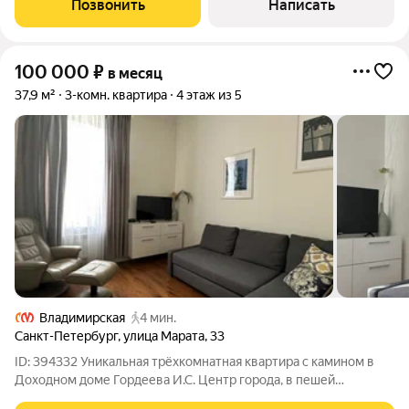
Позвонить
Написать
группой; Изолированную светлую спальню для
100 000
₽
в месяц
37,9 м²
3-комн. квартира
4 этаж из 5
Владимирская
4 мин.
Санкт-Петербург
,
улица Марата
,
33
ID: 394332 Уникальная трёхкомнатная квартира с камином в
Доходном доме Гордеева И.С. Центр города, в пешей
доступности до 4х станции метро, Владимирская, Достоевская,