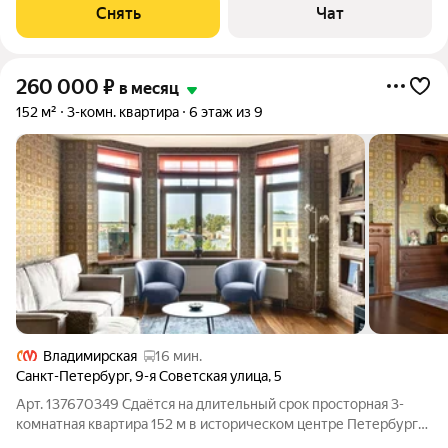
машина Холодильник Бойлер Микроволновка Пылесос Дом -
Снять
Чат
кирпичный, окна выходят во
260 000
₽
в месяц
152 м²
3-комн. квартира
6 этаж из 9
Владимирская
16 мин.
Санкт-Петербург
,
9-я Советская улица
,
5
Арт. 137670349 Сдаётся на длительный срок просторная 3-
комнатная квартира 152 м в историческом центре Петербурга,
на 9-й Советской улице (Центральный район). До метро