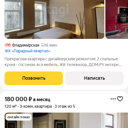
Владимирская
16 мин.
ЖК «Парадный квартал»
Прекрасная квартира с дизайнерским ремонтом: 2 спальные,
кухня - гостиная, вся мебель, ЖК-телевизор, ДОМ.РУ интернет
100 Мбит/с, 100 HD каналов, высота потолков 3,6 м, окна во
двор на живописный плющ, круглосуточная охрана,
Позвонить
Написать
пассажирский лифт,
180 000
₽
в месяц
120 м²
3-комн. квартира
3 этаж из 5
онлайн показ