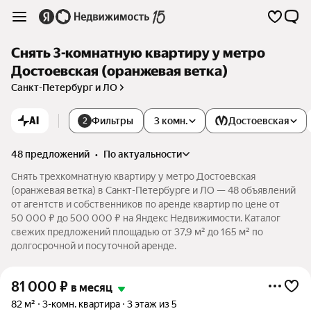
Снять 3-комнатную квартиру у метро
Достоевская (оранжевая ветка)
Санкт-Петербург и ЛО
AI
Фильтры
3 комн.
Достоевская
2
48 предложений
•
по актуальности
Снять трехкомнатную квартиру у метро Достоевская
(оранжевая ветка) в Санкт-Петербурге и ЛО — 48 объявлений
от агентств и собственников по аренде квартир по цене от
50 000 ₽ до 500 000 ₽ на Яндекс Недвижимости. Каталог
свежих предложений площадью от 37,9 м² до 165 м² по
долгосрочной и посуточной аренде.
81 000
₽
в месяц
82 м²
3-комн. квартира
3 этаж из 5