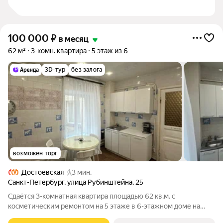
100 000
₽
в месяц
62 м²
3-комн. квартира
5 этаж из 6
3D-тур
без залога
возможен торг
Достоевская
3 мин.
Санкт-Петербург
,
улица Рубинштейна
,
25
Сдаётся 3-комнатная квартира площадью 62 кв.м. с
косметическим ремонтом на 5 этаже в 6-этажном доме на
срок от 11 месяцев. Из техники есть: Духовой шкаф Стиральная