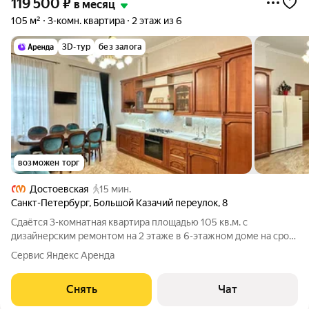
119 500
₽
в месяц
105 м²
3-комн. квартира
2 этаж из 6
3D-тур
без залога
возможен торг
Достоевская
15 мин.
Санкт-Петербург
,
Большой Казачий переулок
,
8
Сдаётся 3-комнатная квартира площадью 105 кв.м. с
дизайнерским ремонтом на 2 этаже в 6-этажном доме на срок
от 11 месяцев. Из техники есть: Телевизор Духовой шкаф
Сервис Яндекс Аренда
Стиральная машина Холодильник Посудомоечная машина
Бойлер Микроволновка Пылесос
Снять
Чат