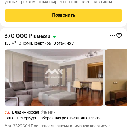
уютная трех комнатная квартира, расположенная в тихом
центре Санкт-Петербурга в жилом комплексе "Дом на Неве",
который является классическим образцом Петербургского
Позвонить
элитного строительства: мраморные
370 000
₽
в месяц
155 м²
3-комн. квартира
3 этаж из 7
Владимирская
15 мин.
Санкт-Петербург
,
набережная реки Фонтанки
,
117В
Арт. 3329604 Предлагаем вашему вниманию квартиру в