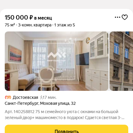
150 000
₽
в месяц
75 м²
3-комн. квартира
1 этаж из 5
Достоевская
17 мин.
Санкт-Петербург
,
Моховая улица
,
32
Арт. 140258812 75 м семейного уюта с окнами на большой
зеленый двор+ машиноместо в подарок! Сдается светлая 3-
комнатная квартира на 2 этаже . Окна выходят в зеленый двор.
Только тишина и место, где история встречается с комфортом.
Позвонить