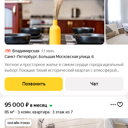
Владимирская
1 мин.
Санкт-Петербург
,
Большая Московская улица
,
6
Уютное и просторное жилье в самом сердце города идеальный
выбор! Локация: Тихий исторический квартал с атмосферой
старого города. В шаге от городской набережной для прогулок.
Рядом уютные кофейни, семейные пекарни, рестораны и
Позвонить
Чат
магазины. Удобная
95 000
₽
в месяц
85 м²
3-комн. квартира
3 этаж из 7
онлайн показ