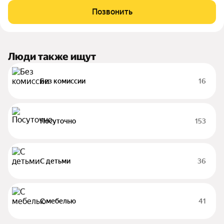
Чернышевская и площадь Восстания 15 минут пешком. Дом
Позвонить
бизнес-класса 2007 года с
Люди также ищут
Без комиссии
16
Посуточно
153
С детьми
36
С мебелью
41