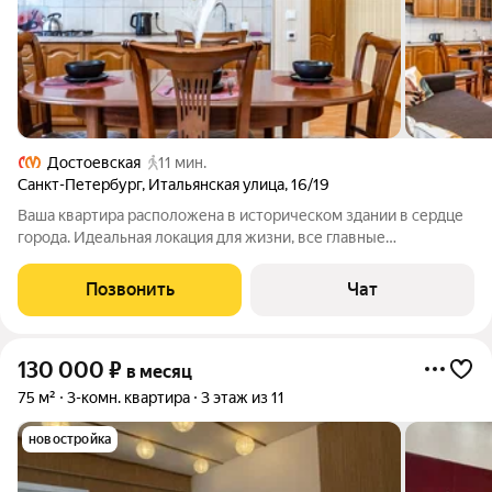
Достоевская
11 мин.
Санкт-Петербург
,
Итальянская улица
,
16/19
Ваша квартира расположена в историческом здании в сердце
города. Идеальная локация для жизни, все главные
достопримечательности в шаговой доступности. Идеальное
расположение экономит ваше время: До Эрмитажа и
Позвонить
Чат
Дворцовой площади 20 минут пешком. До
130 000
₽
в месяц
75 м²
3-комн. квартира
3 этаж из 11
новостройка