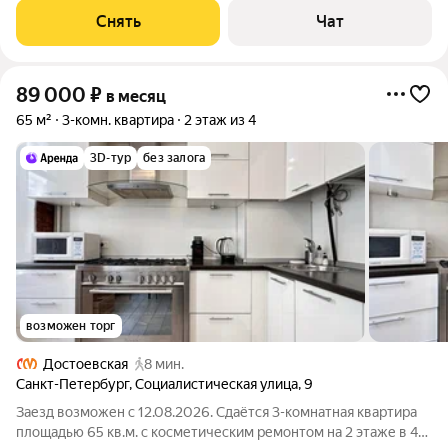
Стиральная машина Холодильник Посудомоечная машина
Снять
Чат
Кондиционер Микроволновка Пылесос Дом
89 000
₽
в месяц
65 м²
3-комн. квартира
2 этаж из 4
3D-тур
без залога
возможен торг
Достоевская
8 мин.
Санкт-Петербург
,
Социалистическая улица
,
9
Заезд возможен с 12.08.2026. Сдаётся 3-комнатная квартира
площадью 65 кв.м. с косметическим ремонтом на 2 этаже в 4-