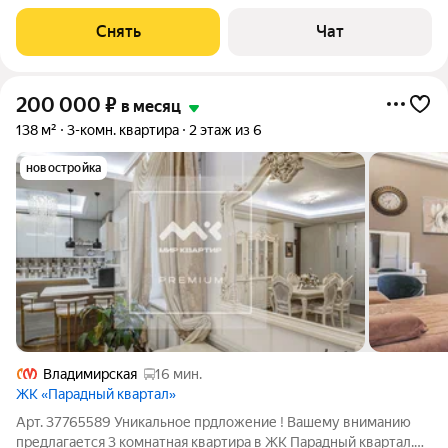
этажном доме на срок от 11 месяцев. Из техники есть:
Телевизор Духовой шкаф Стиральная машина Холодильник
Снять
Чат
Посудомоечная машина
200 000
₽
в месяц
138 м²
3-комн. квартира
2 этаж из 6
новостройка
Владимирская
16 мин.
ЖК «Парадный квартал»
Арт. 37765589 Уникальное прдложение ! Вашему вниманию
предлагается 3 комнатная квартира в ЖК Парадный квартал.