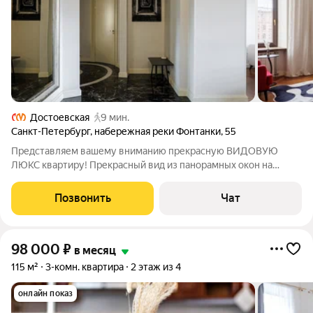
Достоевская
9 мин.
Санкт-Петербург
,
набережная реки Фонтанки
,
55
Представляем вашему вниманию прекрасную ВИДОВУЮ
ЛЮКС квартиру! Прекрасный вид из панорамных окон на
Ломоносовский мост!!! Расположитесь в историческом центре
Петербурга, на набережной реки Фонтанки, в окружение
Позвонить
Чат
уникальной архитектуры ХIХ века.
98 000
₽
в месяц
115 м²
3-комн. квартира
2 этаж из 4
онлайн показ