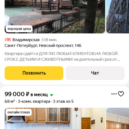
хорошая цена
Владимирская
18 мин.
Санкт-Петербург
,
Невский проспект
,
146
Квартира сдаётся ДЛЯ ЛЮ ЛЮБЫХ КЛИЕНТОВ,НА ЛЮБОЙ
СРОК,С ДЕТЬМИ И СЖИВОТНЫМИ! на длительный срок,от
метро 5 минут пешком. Все три комнаты изолированные, есть
балкон с видом на невский проспект. Возьмем с детьми и с
Позвонить
Чат
животными. + Ку. Легкая косметика
99 000
₽
в месяц
68 м²
3-комн. квартира
3 этаж из 5
онлайн показ