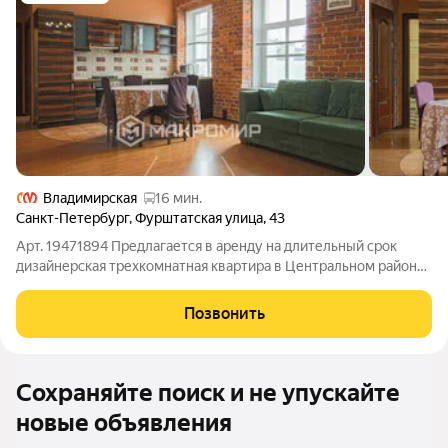
Владимирская
16 мин.
Санкт-Петербург
,
Фурштатская улица
,
43
Арт. 19471894 Предлагается в аренду на длительный срок
дизайнерская трехкомнатная квартира в Центральном районе
в пешей доступности от станции метро Чернышевская, по
адресу: улица Фурштатская дом 43. Дизайн-Лофт. Хорошее
Позвонить
состояние. Есть вся
Сохраняйте поиск и не упускайте
новые объявления