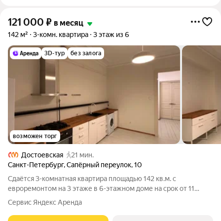
121 000
₽
в месяц
142 м²
3-комн. квартира
3 этаж из 6
3D-тур
без залога
возможен торг
Достоевская
21 мин.
Санкт-Петербург
,
Сапёрный переулок
,
10
Сдаётся 3-комнатная квартира площадью 142 кв.м. с
евроремонтом на 3 этаже в 6-этажном доме на срок от 11
месяцев. Из техники есть: Духовой шкаф Стиральная машина
Сервис Яндекс Аренда
Холодильник Посудомоечная машина Бойлер Пылесос Дом -
кирпичный, окна выходят во