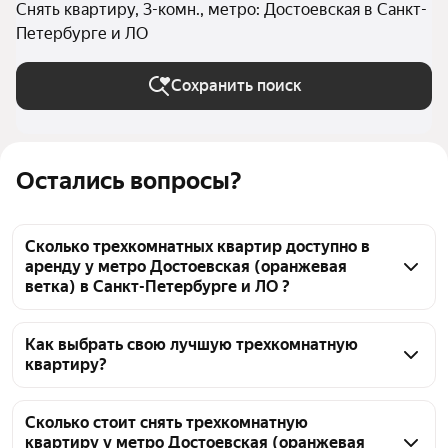
Снять квартиру, 3-комн., метро: Достоевская в Санкт-
Петербурге и ЛО
Сохранить поиск
Остались вопросы?
Сколько трехкомнатных квартир доступно в
аренду у метро Достоевская (оранжевая
ветка) в Санкт-Петербурге и ЛО ?
На Яндекс Недвижимости у метро Достоевская 
(оранжевая ветка) в Санкт-Петербурге и ЛО 
Как выбрать свою лучшую трехкомнатную
квартиру?
доступно в аренду 50 трехкомнатных квартир, из 
них 4 объявления от собственников, 44 объявления 
Чтобы снять 3-комнатную квартиру у метро 
от агентств
Достоевская (оранжевая ветка), воспользуйтесь 
Сколько стоит снять трехкомнатную
квартиру у метро Достоевская (оранжевая
удобными фильтрами и сортировкой для выбора 