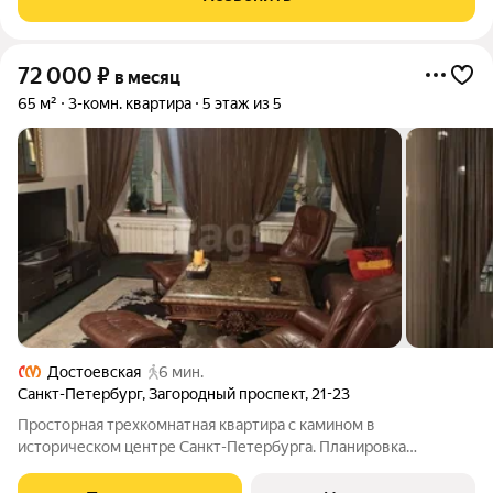
Общая площадь 75 м
72 000
₽
в месяц
65 м²
3-комн. квартира
5 этаж из 5
Достоевская
6 мин.
Санкт-Петербург
,
Загородный проспект
,
21-23
Просторная трехкомнатная квартира с камином в
историческом центре Санкт-Петербурга. Планировка
включает в себя: Большую гостиную-кухню 20 м с
эргономичной зоной для приготовления пищи и обеденной