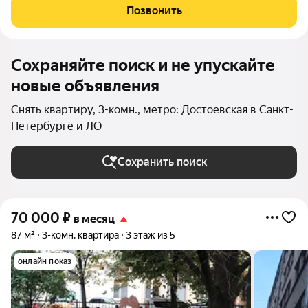
Маяковская и площадь Восстания. Выход к Невскому
Позвонить
проспекту, набережным Фонтанки,
Сохраняйте поиск и не упускайте
новые объявления
Снять квартиру, 3-комн., метро: Достоевская в Санкт-
Петербурге и ЛО
Сохранить поиск
70 000
₽
в месяц
87 м²
3-комн. квартира
3 этаж из 5
онлайн показ