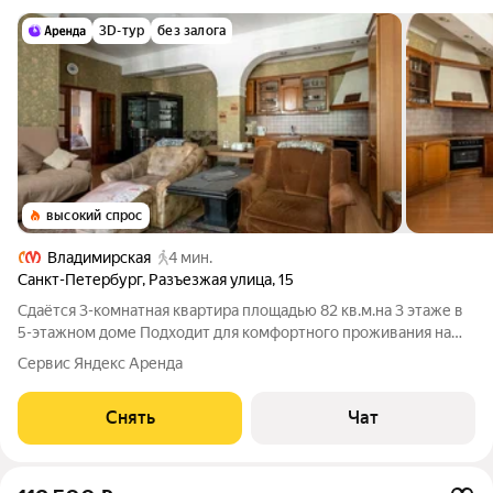
3D-тур
без залога
высокий спрос
Владимирская
4 мин.
Санкт-Петербург
,
Разъезжая улица
,
15
Сдаётся 3-комнатная квартира площадью 82 кв.м.на 3 этаже в
5-этажном доме Подходит для комфортного проживания на
длительный срок. Подробно ознакомиться с обустройством
Сервис Яндекс Аренда
можно по фото. Из окон открывается вид на развитый район. В
квартире выполнен
Снять
Чат