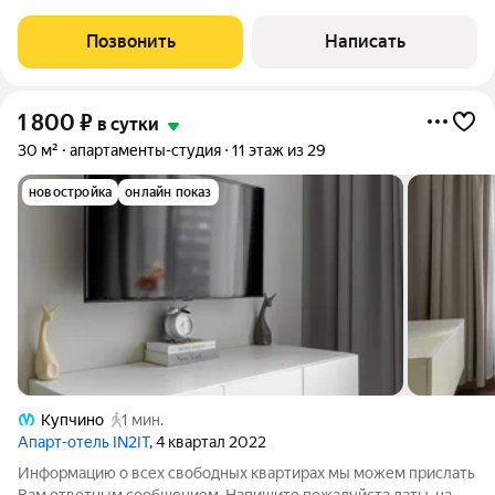
Рады приветствовать Вас в нашей Cети апартаментов
«GRANADA»! Мы профессионально занимаемся сдачей
Позвонить
Написать
квартир в посуточную аренду с 2019 года. За это время
1 800
₽
в сутки
30 м²
апартаменты-студия
11 этаж из 29
новостройка
онлайн показ
Купчино
1 мин.
Апарт-отель IN2IT
, 4 квартал 2022
Информацию о всех свободных квартирах мы можем прислать