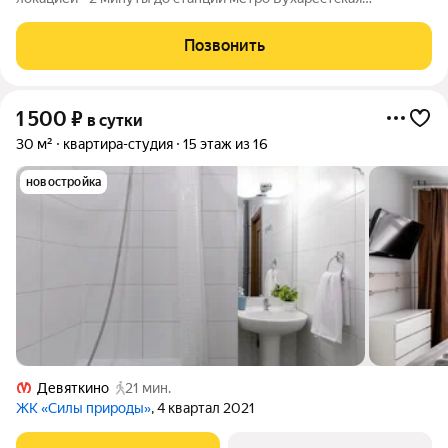
(фиолетовая ветка), 30 минут до аэропорта, 17 минут до
центра Санкт-Петербурга. Яркий запоминающийся дизайн с
Позвонить
красивым, красным цветом,
1 500
₽
в сутки
30 м²
квартира-студия
15 этаж из 16
новостройка
Девяткино
21 мин.
ЖК «Силы природы»
, 4 квартал 2021