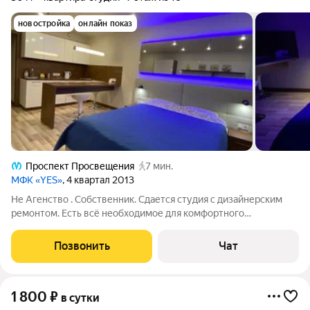
новостройка
онлайн показ
Проспект Просвещения
7 мин.
МФК «YES»
, 4 квартал 2013
Не Агенство . Собственник. Сдается студия с дизайнерским
ремонтом. Есть всё необходимое для комфортного
проживания. Рядом с метро. Постельное белье, полотенда и тд
входит в цену. Цена меняется от количества дней проживания,
Позвонить
Чат
дня недели и количества
1 800
₽
в сутки