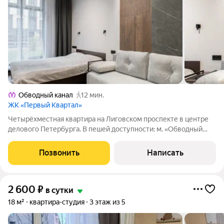
Обводный канал
12 мин.
ЖК «Первый Квартал»
Четырёхместная квартира на Лиговском проспекте в центре
делового Петербурга. В пешей доступности: м. «Обводный
канал», «Волковская», «Фрунзенская». В квартире сделан
дизайнерский ремонт, новая современная мебель, сантехника
Позвонить
Написать
и оборудование, и имеется
2 600
₽
в сутки
18 м²
квартира-студия
3 этаж из 5