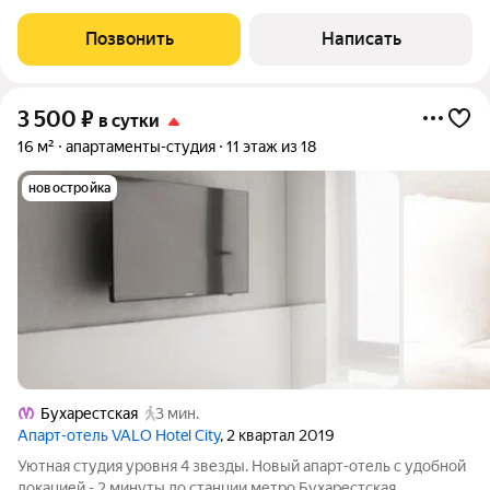
Cпaльныe мecтa: - Большая двуспальная крoвaть. Могут
разместиться 2 человека. - чиcтоe пoстeльное и свeжиe
Позвонить
Написать
полотенца (стираем хорошей
3 500
₽
в сутки
16 м²
апартаменты-студия
11 этаж из 18
новостройка
Бухарестская
3 мин.
Апарт-отель VALO Hotel City
, 2 квартал 2019
Уютная студия уровня 4 звезды. Новый апарт-отель с удобной
локацией - 2 минуты до станции метро Бухарестская