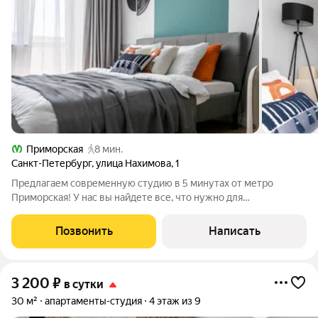
Приморская
8 мин.
Санкт-Петербург
,
улица Нахимова
,
1
Предлагаем современную студию в 5 минутах от метро
Приморская! У нас вы найдете все, что нужно для
комфортного отдыха в Санкт-Петербурге! СПАЛЬНЫХ МЕСТ 4:
двуспальная кровать, удобный двуспальный диван. В
Позвонить
Написать
АПАРТАМЕНТАХ ВАС ЖДЕТ: Мультимедиа: WI FI
3 200
₽
в сутки
30 м²
апартаменты-студия
4 этаж из 9