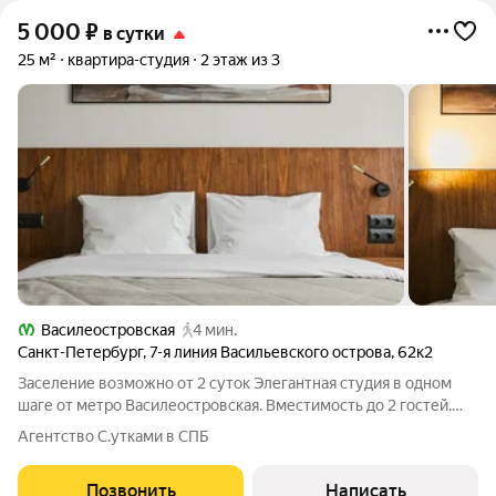
5 000
₽
в сутки
25 м²
квартира-студия
2 этаж из 3
Василеостровская
4 мин.
Санкт-Петербург
,
7-я линия Васильевского острова
,
62к2
Заселение возможно от 2 суток Элегантная студия в одном
шаге от метро Василеостровская. Вместимость до 2 гостей.
САМОСТОЯТЕЛЬНОЕ заселение и выезд! Бесплатная
Агентство С.утками в СПБ
парковка! Время заезда с 14:00, выезда до 12:00. Залог
обязателен и составляет 3500
Позвонить
Написать