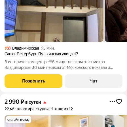
Владимирская
5 мин.
Санкт-Петербург
,
Пушкинская улица
,
17
В историческом центре!!!6 минут пешком от ст.метро
Владимирская ,10 мин пешком от Московского вокзала и
ст.метро площадь Восстания,7 мин от Невского проспекта где
находятся достопимечательности!!! Набережная с
Позвонить
Чат
экскурсиями на катере,тур бюро .Сдаётся
2 990
₽
в сутки
22 м²
квартира-студия
1 этаж из 12
онлайн показ