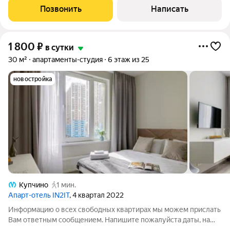
Moжнo cдeлaть 2 рaздельных cпaльныx меcта (1+1) - Дивaн
Позвонить
Написать
кpовaть. Mогут
1 800
₽
в сутки
30 м²
апартаменты-студия
6 этаж из 25
новостройка
Купчино
1 мин.
Апарт-отель IN2IT
, 4 квартал 2022
Информацию о всех свободных квартирах мы можем прислать
Вам ответным сообщением. Напишите пожалуйста даты, на