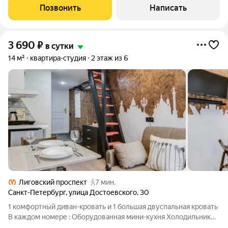
собственная кухня, высокоскоростной WI-FI, Smart TV, кровать
Позвонить
Написать
с ортопедическим матрасом
3 690
₽
в сутки
14 м²
квартира-студия
2 этаж из 6
Лиговский проспект
7 мин.
Санкт-Петербург
,
улица Достоевского
,
30
1 комфортный диван-кровать и 1 большая двуспальная кровать
В каждом номере : Оборудованная мини-кухня Холодильник
Чайник Индукционная плита Чашки, ложки, поварешки. (