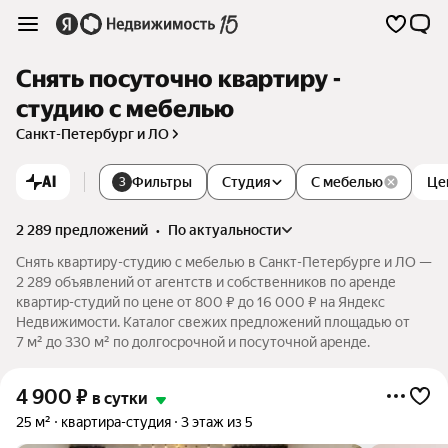
Снять посуточно квартиру -
студию с мебелью
Санкт-Петербург и ЛО
AI
Фильтры
Студия
С мебелью
Це
3
2 289 предложений
•
по актуальности
Снять квартиру-студию с мебелью в Санкт-Петербурге и ЛО —
2 289 объявлений от агентств и собственников по аренде
квартир-студий по цене от 800 ₽ до 16 000 ₽ на Яндекс
Недвижимости. Каталог свежих предложений площадью от
7 м² до 330 м² по долгосрочной и посуточной аренде.
4 900
₽
в сутки
25 м²
квартира-студия
3 этаж из 5