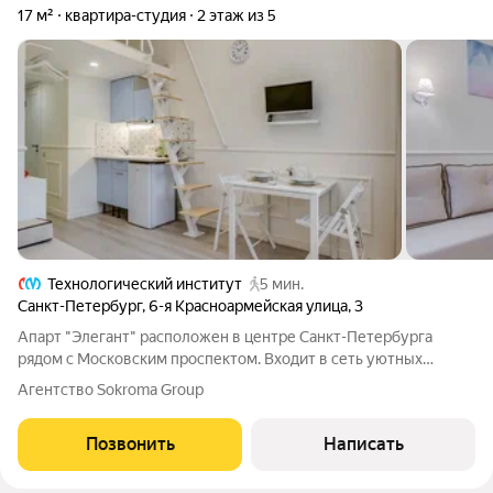
17 м²
квартира-студия
2 этаж из 5
Технологический институт
5 мин.
Санкт-Петербург
,
6-я Красноармейская улица
,
3
Апарт "Элегант" расположен в центре Санкт-Петербурга
рядом с Московским проспектом. Входит в сеть уютных
апартов "Сокрома". Апарт выполнен в стиле арт-нуво с
Агентство Sokroma Group
изящными дизайном в стиле начала 20ого века. Отель
наполнен воздухом и светом. Все студии -
Позвонить
Написать