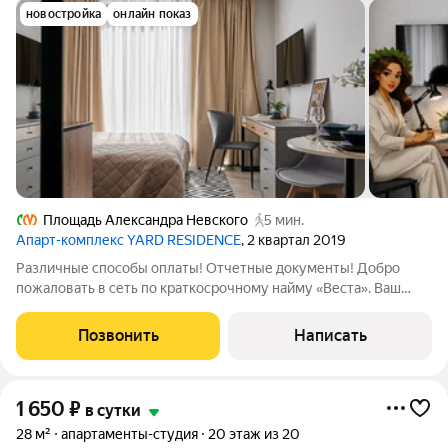
новостройка
онлайн показ
Площадь Александра Невского
5 мин.
Апарт-комплекс YARD RESIDENCE
, 2 квартал 2019
Различные способы оплаты! Отчетные документы! Добро
пожаловать в сеть по краткосрочному найму «Веста». Ваш
комфорт - наша забота! Светлая студия расположена в ЖК
бизнес-класса YARD Residence на Херсонской улице. Эти
Позвонить
Написать
апартаменты - воплощение стиля и
1 650
₽
в сутки
28 м²
апартаменты-студия
20 этаж из 20