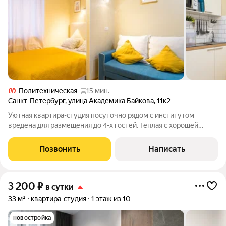
Политехническая
15 мин.
Санкт-Петербург
,
улица Академика Байкова
,
11к2
Уютная квартира-студия посуточно рядом с институтом
вредена для размещения до 4-х гостей. Теплая с хорошей
вентиляцией. Двуспальная кровать 160х200 + диван-кровать
120190. Сопровождающие, родственники и командировочные
Позвонить
Написать
выбирают наши студии благодаря
3 200
₽
в сутки
33 м²
квартира-студия
1 этаж из 10
новостройка