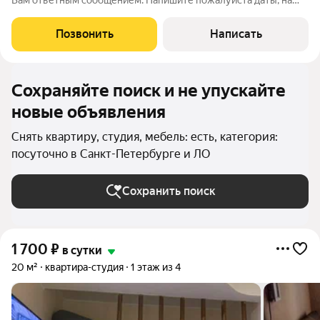
Вам ответным сообщением. Напишите пожалуйста даты, на
которые Вам нужна квартира и сколько необходимо
разместить человек. В сообщении будут фото свободных
Позвонить
Написать
квартир на Ваши даты и актуальная
Сохраняйте поиск и не упускайте
новые объявления
Снять квартиру, студия, мебель: есть, категория:
посуточно в Санкт-Петербурге и ЛО
Сохранить поиск
1 700
₽
в сутки
20 м²
квартира-студия
1 этаж из 4