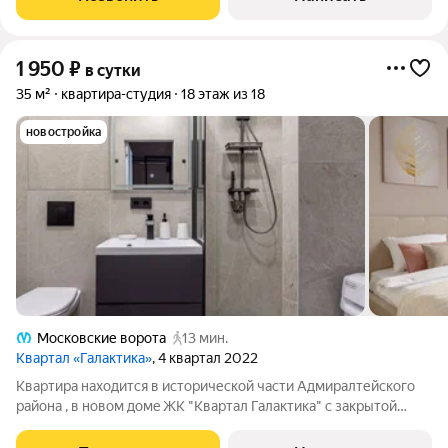
1 950
₽
в сутки
35 м²
квартира-студия
18 этаж из 18
новостройка
Московские ворота
13 мин.
Квартал «Галактика»
, 4 квартал 2022
Квaртиpа нaxoдится в исторической части Адмиралтейского
района , в новом домe ЖК "Квартал Галактика" с закрытой
территорией , детскими площадками, благоустраиваемой
территорией. Действующая охрана , что говорит о реальной