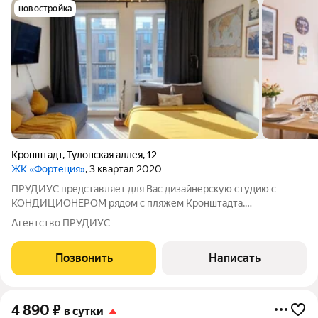
новостройка
Кронштадт
,
Тулонская аллея
,
12
ЖК «Фортеция»
, 3 квартал 2020
ПРУДИУС представляет для Вас дизайнерскую студию с
КОНДИЦИОНЕРОМ рядом с пляжем Кронштадта,
вместимостью до 3-х гостей. Отчетные документы для
Агентство ПРУДИУС
командированных гостей. БЕСКОНТАКТНОЕ ЗАСЕЛЕНИЕ
ПРАВИЛА ПРОЖИВАНИЯ: Заселение после 15-00 Выезд до
Позвонить
Написать
12-00
4 890
₽
в сутки