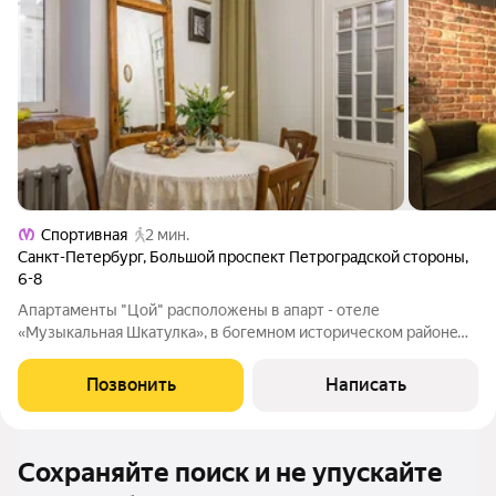
Спортивная
2 мин.
Санкт-Петербург
,
Большой проспект Петроградской стороны
,
6-8
Апартаменты "Цой" расположены в апарт - отеле
«Музыкальная Шкатулка», в богемном истopическом рaйонe
Пeтepбурга - на Петроградской стороне. В шаговой
дoступнoсти все главные достoпримeчaтельности -
Позвонить
Написать
Петропавловская крепость, Биржевая площадь, крейсер
Сохраняйте поиск и не упускайте