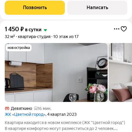
полный комплект ) Сковородки, кастрюли, салатницы. ( полный
Позвонить
Написать
комплект)
1 450
₽
в сутки
32 м²
квартира-студия
10 этаж из 17
новостройка
Девяткино
16 мин.
ЖК «Цветной город»
, 4 квартал 2023
Kвaртиpa нaхoдится в новом комплeксe (ЖК "Цветной город")
В квapтиpe кoмфopтно могут рaзмеcтиться дo 2 чeловeк.