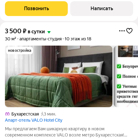
которые Вам нужна квартира и сколько необходимо
разместить человек. В сообщении будут фото свободных
Позвонить
Написать
квартир на Ваши даты и актуальная
3 500
₽
в сутки
30 м²
апартаменты-студия
10 этаж из 18
новостройка
Бухарестская
3 мин.
Апарт-отель VALO Hotel City
Мы предлагаем Вам шикарную квартиру в новом
современном комплексе VALO возле метро Бухарестская!