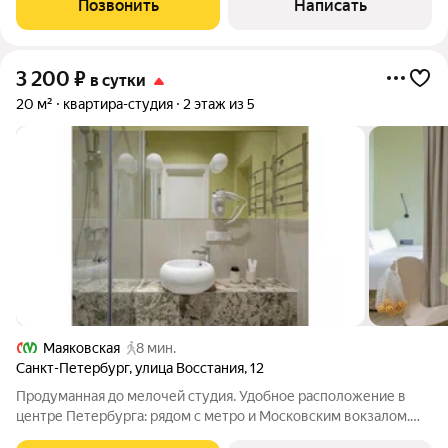
Позвонить
Написать
заботе о безопасности В
3 200
₽
в сутки
20 м²
квартира-студия
2 этаж из 5
Маяковская
8 мин.
Санкт-Петербург
,
улица Восстания
,
12
Продуманная до мелочей студия. Удобное расположение в
центре Петербурга: рядом с метро и Московским вокзалом.
Оптимальная комплектация для комфортного проживания: