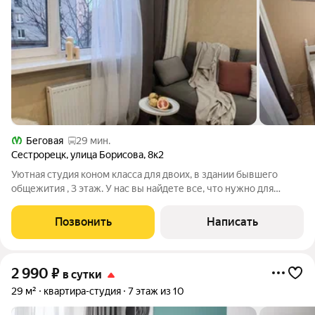
Беговая
29 мин.
Сестрорецк
,
улица Борисова
,
8к2
Уютная студия коном класса для двоих, в здании бывшего
общежития , 3 этаж. У нас вы найдете все, что нужно для
комфортного отдыха ! Воснащены: Мультимедиа: WI FI,
телевизор. Бытовая техника: чайник, микроволновка, варочная
Позвонить
Написать
панель, холодильник, фен,
2 990
₽
в сутки
29 м²
квартира-студия
7 этаж из 10