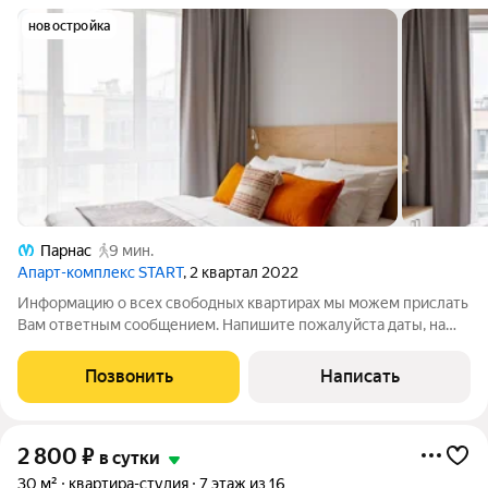
новостройка
Парнас
9 мин.
Апарт-комплекс START
, 2 квартал 2022
Информацию о всех свободных квартирах мы можем прислать
Вам ответным сообщением. Напишите пожалуйста даты, на
которые Вам нужна квартира и сколько необходимо
разместить человек. В сообщении будут фото свободных
Позвонить
Написать
квартир на Ваши даты и актуальная
2 800
₽
в сутки
30 м²
квартира-студия
7 этаж из 16