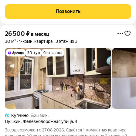
ухоженной придомовой территорией. В квартире есть все для
комфортного проживания: кухонный гарнитур с
Позвонить
холодильником, стиральной
26 500
₽
в месяц
30 м²
1-комн. квартира
3 этаж из 3
3D-тур
без залога
Купчино
25 мин.
Пушкин
,
Железнодорожная улица
,
4
Заезд возможен с 27.08.2026. Сдаётся 1-комнатная квартира