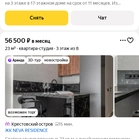
на 3 этаже в 17-этажном доме на срок от 11 месяцев. Из
техники есть: Духовой шкаф Стиральная машина Холодильник
Посудомоечная машина Кондиционер Бойлер Дом -
Снять
Чат
кирпичный, окна выходят на
56 500
₽
в месяц
23 м²
квартира-студия
3 этаж из 8
3D-тур
новостройка
возможен торг
Крестовский остров
15 мин.
ЖК NEVA RESIDENCE