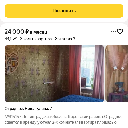
состояние . Есть все необходимое для комфортного
проживания . Много магазинов ,торговых центров , фитнес
Позвонить
центр . Зеленый район
24 000
₽
в месяц
44,1 м²
2-комн. квартира
2 этаж из 3
Отрадное
,
Новая улица
,
7
№315157 Ленинградская область, Кировский район. г.Отрадное,
сдается в аренду уютная 2-х комнатная квартира площадью