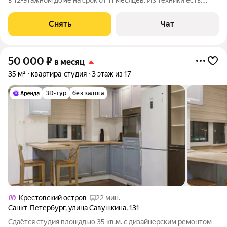
в 12-этажном доме на срок от 11 месяцев. Из техники есть:
Телевизор Стиральная машина Холодильник Микроволновка
Пылесос Дом - монолитный, окна выходят во двор. В подъезде
Снять
Чат
3 лифта - 1
50 000
₽
в месяц
35 м²
квартира-студия
3 этаж из 17
3D-тур
без залога
Крестовский остров
22 мин.
Санкт-Петербург
,
улица Савушкина
,
131
Сдаётся студия площадью 35 кв.м. с дизайнерским ремонтом