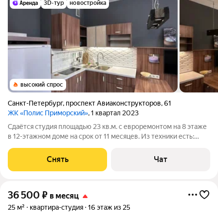
3D-тур
новостройка
высокий спрос
Санкт-Петербург
,
проспект Авиаконструкторов
,
61
ЖК «Полис Приморский»
, 1 квартал 2023
Сдаётся студия площадью 23 кв.м. с евроремонтом на 8 этаже
в 12-этажном доме на срок от 11 месяцев. Из техники есть:
Телевизор Стиральная машина Холодильник Посудомоечная
машина Кондиционер Микроволновка Пылесос Дом -
Снять
Чат
монолитный, окна выходят
36 500
₽
в месяц
25 м²
квартира-студия
16 этаж из 25