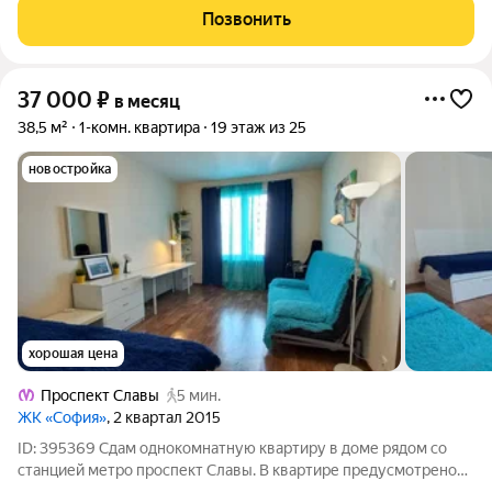
новый, ремонт новый. Необходимая мебель и техника есть (в
Позвонить
комнате двуспальная
37 000
₽
в месяц
38,5 м²
1-комн. квартира
19 этаж из 25
новостройка
хорошая цена
Проспект Славы
5 мин.
ЖК «София»
, 2 квартал 2015
ID: 395369 Сдам однокомнатную квартиру в доме рядом со
станцией метро проспект Славы. В квартире предусмотрено