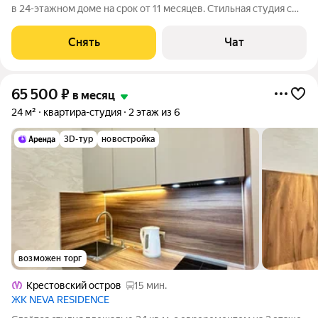
в 24-этажном доме на срок от 11 месяцев. Стильная студия с
оригинальным дизайном, выполненным в светлых тонах,
выделяется на фоне за счёт интересного сочетания фактур и
Снять
Чат
текстур. Есть всё
65 500
₽
в месяц
24 м²
квартира-студия
2 этаж из 6
3D-тур
новостройка
возможен торг
Крестовский остров
15 мин.
ЖК NEVA RESIDENCE