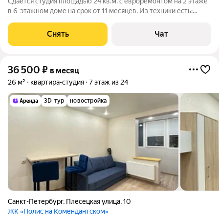
Сдаётся студия площадью 24 кв.м. с евроремонтом на 2 этаже
в 6-этажном доме на срок от 11 месяцев. Из техники есть:
Телевизор Стиральная машина Сушильная машина
Холодильник Посудомоечная машина Кондиционер
Снять
Чат
Микроволновка Пылесос Кухня
36 500
₽
в месяц
26 м²
квартира-студия
7 этаж из 24
3D-тур
новостройка
Санкт-Петербург
,
Плесецкая улица
,
10
ЖК «Полис на Комендантском»