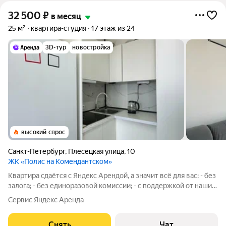
32 500
₽
в месяц
25 м²
квартира-студия
17 этаж из 24
3D-тур
новостройка
высокий спрос
Санкт-Петербург
,
Плесецкая улица
,
10
ЖК «Полис на Комендантском»
Квартира сдаётся с Яндекс Арендой, а значит всё для вас: - без
залога; - без единоразовой комиссии; - с поддержкой от наших
специалистов в процессе проживания. Мы можем показать
Сервис Яндекс Аренда
вам квартиру онлайн это так же детально, как вживую, только
вы не
Снять
Чат