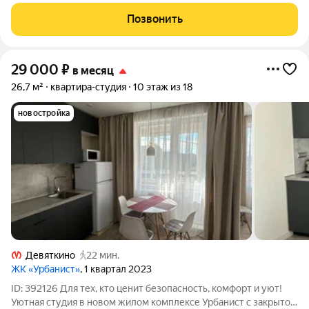
44.7 кв метров. Квартира удобно расположена на 2-м этаже
теплого кирпичного дома малоэтажной застройки, в доме
Позвонить
всего 3 этажа, мало
29 000
₽
в месяц
26,7 м²
квартира-студия
10 этаж из 18
новостройка
Девяткино
22 мин.
ЖК «Урбанист»
, 1 квартал 2023
ID: 392126 Для тех, кто ценит безопасность, комфорт и уют!
Уютная студия в новом жилом комплексе Урбанист с закрытой,