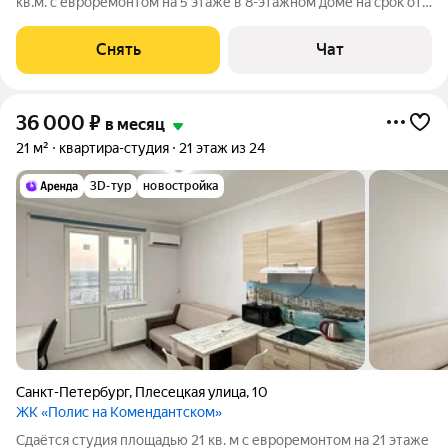
кв.м. с евроремонтом на 5 этаже в 8-этажном доме на срок от
11 месяцев. Из техники есть: Телевизор Стиральная машина
Холодильник Микроволновка Пылесос Дом - монолитный,
Снять
Чат
окна выходят на
36 000
₽
в месяц
21 м²
квартира-студия
21 этаж из 24
3D-тур
новостройка
Санкт-Петербург
,
Плесецкая улица
,
10
ЖК «Полис на Комендантском»
Сдаётся студия площадью 21 кв. м с евроремонтом на 21 этаже