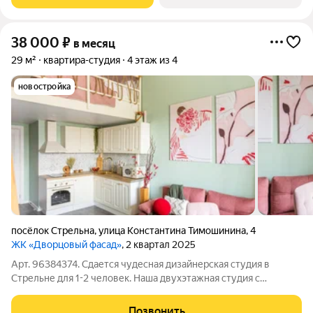
оплачивает все коммунальные услуги по
38 000
₽
в месяц
29 м²
квартира-студия
4 этаж из 4
новостройка
посёлок Стрельна
,
улица Константина Тимошинина
,
4
ЖК «Дворцовый фасад»
, 2 квартал 2025
Арт. 96384374. Сдается чудесная дизайнерская студия в
Стрельне для 1-2 человек. Наша двухэтажная студия с
высокими потолками в малоэтажном ЖК высокого класса
полностью оборудована новой мебелью и техникой, есть всё
Позвонить