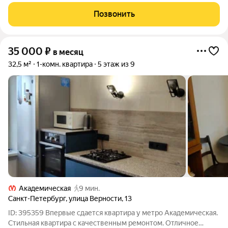
все для комфортной жизни. Есть стиральная машина,
микроволновая печь, холодильник, электрическая плита.
Позвонить
Квартира сдается на длительный срок
35 000
₽
в месяц
32,5 м²
1-комн. квартира
5 этаж из 9
Академическая
9 мин.
Санкт-Петербург
,
улица Верности
,
13
ID: 395359 Впервые сдается квартира у метро Академическая.
Стильная квартира с качественным ремонтом. Отличное