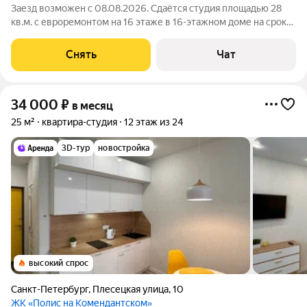
Заезд возможен с 08.08.2026. Сдаётся студия площадью 28
кв.м. с евроремонтом на 16 этаже в 16-этажном доме на срок
от 11 месяцев. Из техники есть: Телевизор Стиральная машина
Холодильник Кондиционер Микроволновка Пылесос Дом -
Снять
Чат
кирпичный, окна
34 000
₽
в месяц
25 м²
квартира-студия
12 этаж из 24
3D-тур
новостройка
высокий спрос
Санкт-Петербург
,
Плесецкая улица
,
10
ЖК «Полис на Комендантском»