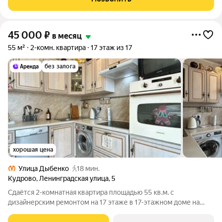
от посудомоечной машины до рабочего
45 000
₽
в месяц
55 м²
2-комн. квартира
17 этаж из 17
без залога
хорошая цена
Улица Дыбенко
18 мин.
Кудрово
,
Ленинградская улица
,
5
Сдаётся 2-комнатная квартира площадью 55 кв.м. с
дизайнерским ремонтом на 17 этаже в 17-этажном доме на
срок от 11 месяцев. Из техники есть: Телевизор Духовой шкаф