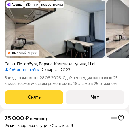
3D-тур
новостройка
высокий спрос
Санкт-Петербург
,
Верхне-Каменская улица
,
11к1
ЖК «Чистое небо»
, 2 квартал 2023
Заезд возможен с 28.08.2026. Сдаётся студия площадью 25
кв.м. с косметическим ремонтом на 16 этаже в 25-этажном
доме на срок от 11 месяцев. Из техники есть: Телевизор
Стиральная машина Холодильник Дом - монолитный, окна
Снять
Чат
выходят на улицу. В
75 000
₽
в месяц
25 м²
квартира-студия
2 этаж из 9