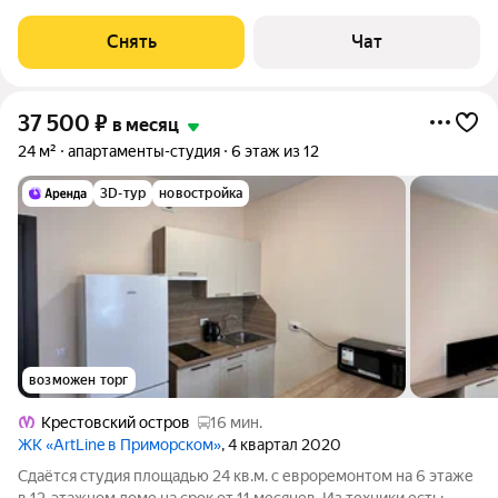
Холодильник Бойлер Дом - кирпичный, окна выходят на улицу.
Во дворе есть
Снять
Чат
37 500
₽
в месяц
24 м²
апартаменты-студия
6 этаж из 12
3D-тур
новостройка
возможен торг
Крестовский остров
16 мин.
ЖК «ArtLine в Приморском»
, 4 квартал 2020
Сдаётся студия площадью 24 кв.м. с евроремонтом на 6 этаже