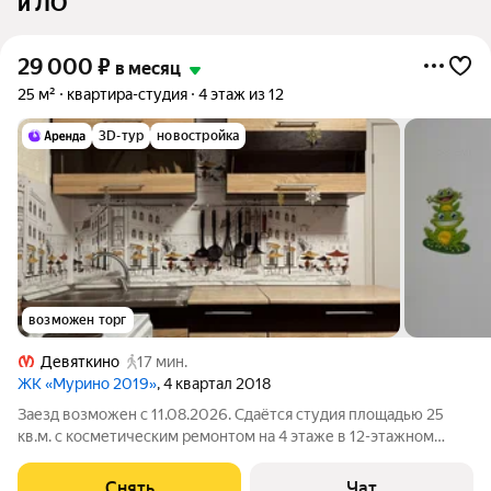
и ЛО
29 000
₽
в месяц
25 м²
квартира-студия
4 этаж из 12
3D-тур
новостройка
возможен торг
Девяткино
17 мин.
ЖК «Мурино 2019»
, 4 квартал 2018
Заезд возможен с 11.08.2026. Сдаётся студия площадью 25
кв.м. с косметическим ремонтом на 4 этаже в 12-этажном
доме на срок от 11 месяцев. Из техники есть: Духовой шкаф
Стиральная машина Холодильник Микроволновка Дом -
Снять
Чат