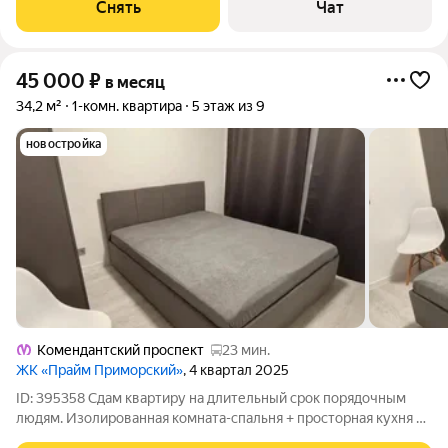
Стиральная машина Холодильник Посудомоечная машина Дом
Снять
Чат
- кирпичный, окна выходят
45 000
₽
в месяц
34,2 м²
1-комн. квартира
5 этаж из 9
новостройка
Комендантский проспект
23 мин.
ЖК «Прайм Приморский»
, 4 квартал 2025
ID: 395358 Сдам квартиру на длительный срок порядочным
людям. Изолированная комната-спальня + просторная кухня с
лоджией с видом во двор и озеро. Ранее не сдавалась. Дом