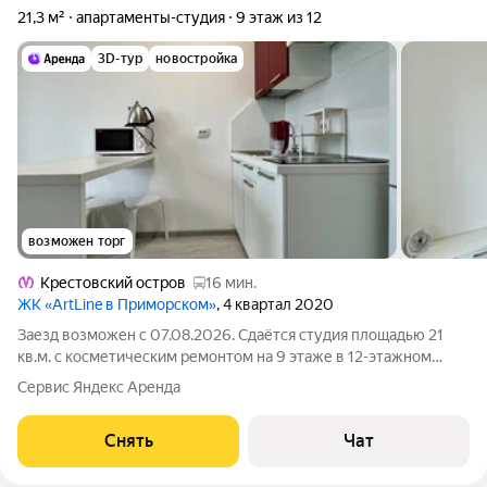
21,3 м²
апартаменты-студия
9 этаж из 12
3D-тур
новостройка
возможен торг
Крестовский остров
16 мин.
ЖК «ArtLine в Приморском»
, 4 квартал 2020
Заезд возможен с 07.08.2026. Сдаётся студия площадью 21
кв.м. с косметическим ремонтом на 9 этаже в 12-этажном
доме на срок от 11 месяцев. Из техники есть: Стиральная
Сервис Яндекс Аренда
машина Холодильник Микроволновка Пылесос Дом -
монолитный, окна выходят на
Снять
Чат