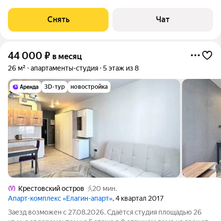
месяцев. В квартире хорошая звукоизоляция, ремонтов нет,
дом заселен с 2017-го года. Рядом на этаже одни соседи
Снять
Чат
(тамбур от лифта на 2
44 000
₽
в месяц
26 м²
апартаменты-студия
5 этаж из 8
3D-тур
новостройка
Крестовский остров
20 мин.
Апарт-комплекс «Елагин-апарт»
, 4 квартал 2017
Заезд возможен с 27.08.2026. Сдаётся студия площадью 26