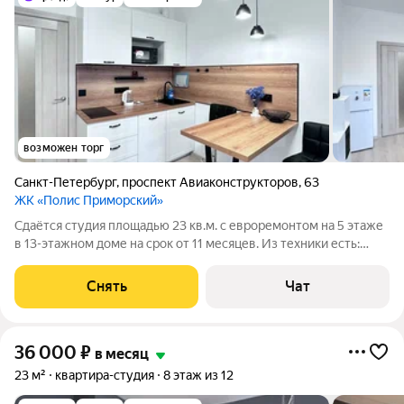
возможен торг
Санкт-Петербург
,
проспект Авиаконструкторов
,
63
ЖК «Полис Приморский»
Сдаётся студия площадью 23 кв.м. с евроремонтом на 5 этаже
в 13-этажном доме на срок от 11 месяцев. Из техники есть:
Телевизор Стиральная машина Холодильник Посудомоечная
машина Микроволновка Дом - монолитный, окна выходят на
Снять
Чат
улицу. В подъезде 2
36 000
₽
в месяц
23 м²
квартира-студия
8 этаж из 12