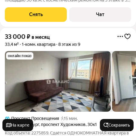
площадью 30 кв.м. с косметическим ремонтом на 3 этаже в 3-
этажном доме на срок от 11 месяцев. Из техники есть:
Телевизор Духовой шкаф Стиральная машина Холодильник
Снять
Чат
Дом - кирпичный, окна
33 000
₽
в месяц
33,4 м²
1-комн. квартира
8 этаж из 9
онлайн показ
Проспект Просвещения
15 мин.
Санкт-Петербург
,
проспект Художников
,
30к1
На карте
Сохранить
Код объекта: 2275859. Сдаётся ОДНОКОМНАТНАЯ квартира в