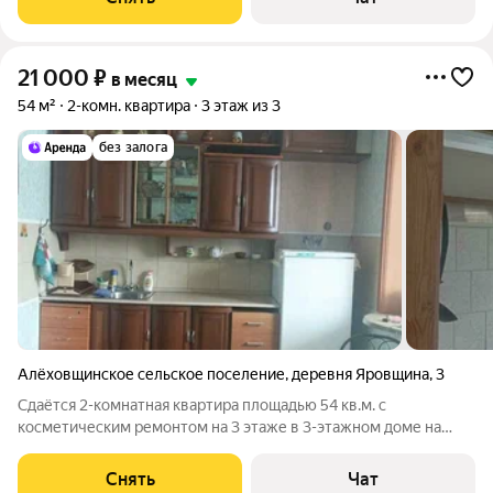
монолитный, окна выходят во
21 000
₽
в месяц
54 м²
2-комн. квартира
3 этаж из 3
без залога
Алёховщинское сельское поселение
,
деревня Яровщина
,
3
Сдаётся 2-комнатная квартира площадью 54 кв.м. с
косметическим ремонтом на 3 этаже в 3-этажном доме на
срок от 11 месяцев. Из техники есть: Стиральная машина
Холодильник Микроволновка Дом - панельный. Жилец
Снять
Чат