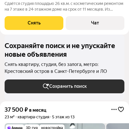
Сдаётся студия площадью 26 кв.м. с косметическим ремонтом
на 7 этаже в 24-этажном доме на срок от 11 месяцев. Из
техники есть: Телевизор Стиральная машина Холодильник
Микроволновка Дом - монолитный, окна выходят во двор. Есть
Снять
Чат
консьерж. В подъезде
Сохраняйте поиск и не упускайте
новые объявления
Снять квартиру, студия, без залога, метро:
Крестовский остров в Санкт-Петербурге и ЛО
Сохранить поиск
37 500
₽
в месяц
23 м²
квартира-студия
5 этаж из 13
3D-тур
новостройка