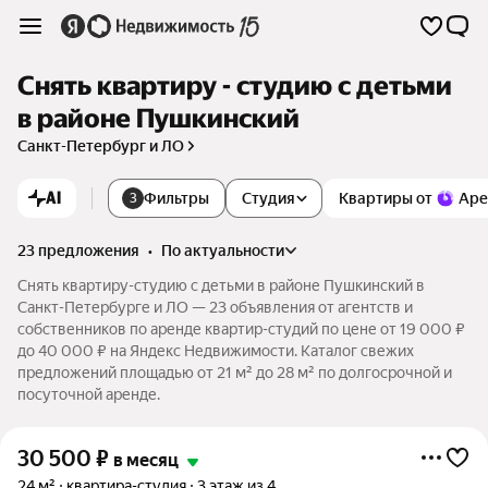
Снять квартиру - студию с детьми
в районе Пушкинский
Санкт-Петербург и ЛО
AI
Фильтры
Студия
Квартиры от
Аре
3
23 предложения
•
по актуальности
Снять квартиру-студию с детьми в районе Пушкинский в
Санкт-Петербурге и ЛО — 23 объявления от агентств и
собственников по аренде квартир-студий по цене от 19 000 ₽
до 40 000 ₽ на Яндекс Недвижимости. Каталог свежих
предложений площадью от 21 м² до 28 м² по долгосрочной и
посуточной аренде.
30 500
₽
в месяц
24 м²
квартира-студия
3 этаж из 4