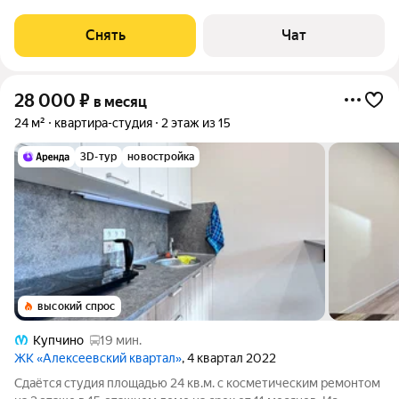
монолитный, окна выходят во двор. В подъезде 2 лифта - 1
грузовой и 1
Снять
Чат
28 000
₽
в месяц
24 м²
квартира-студия
2 этаж из 15
3D-тур
новостройка
высокий спрос
Купчино
19 мин.
ЖК «Алексеевский квартал»
, 4 квартал 2022
Сдаётся студия площадью 24 кв.м. с косметическим ремонтом