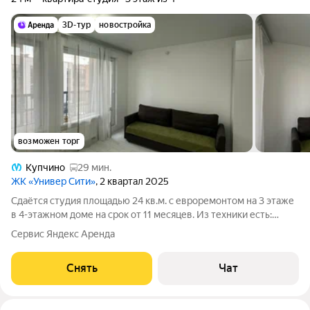
3D-тур
новостройка
возможен торг
Купчино
29 мин.
ЖК «Универ Сити»
, 2 квартал 2025
Сдаётся студия площадью 24 кв.м. с евроремонтом на 3 этаже
в 4-этажном доме на срок от 11 месяцев. Из техники есть:
Стиральная машина Холодильник Дом - монолитный, окна
Сервис Яндекс Аренда
выходят на улицу. В подъезде 1 лифт - 1 грузовой и 0
пассажирских. Во дворе
Снять
Чат