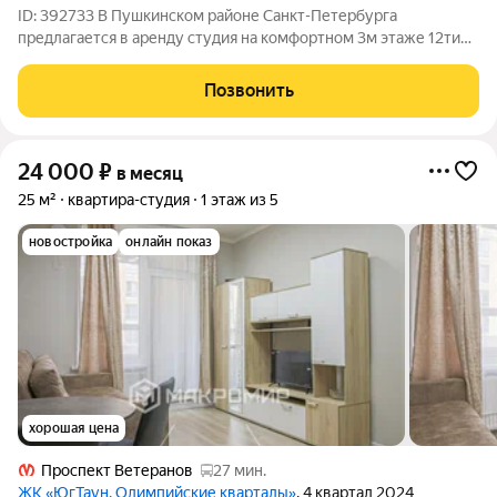
ID: 392733 В Пушкинском районе Санкт-Петербурга
предлагается в аренду студия на комфортном 3м этаже 12ти
этажного нового дома 2020 г.п.; 2 лифта. Квартира сдается с
мебелью и бытовой техникой (новый диван-книжка,
Позвонить
раскладной стол, зеркальный шкаф,
24 000
₽
в месяц
25 м²
квартира-студия
1 этаж из 5
новостройка
онлайн показ
хорошая цена
Проспект Ветеранов
27 мин.
ЖК «ЮгТаун. Олимпийские кварталы»
, 4 квартал 2024