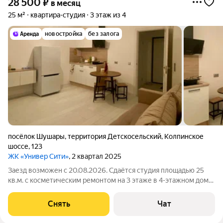
28 500
₽
в месяц
25 м²
квартира-студия
3 этаж из 4
новостройка
без залога
посёлок Шушары
,
территория Детскосельский
,
Колпинское
шоссе
,
123
ЖК «Универ Сити»
, 2 квартал 2025
Заезд возможен с 20.08.2026. Сдаётся студия площадью 25
кв.м. с косметическим ремонтом на 3 этаже в 4-этажном доме
на срок от 11 месяцев. Из техники есть: Стиральная машина
Холодильник Дом - монолитный, окна выходят во двор и на
Снять
Чат
улицу. Коммунальные