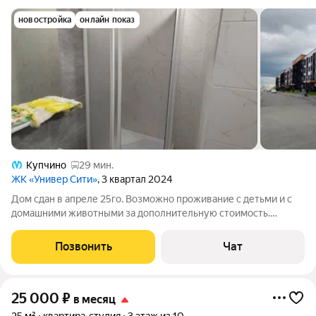
новостройка
онлайн показ
Купчино
29 мин.
ЖК «Универ Сити»
, 3 квартал 2024
Дом сдан в апреле 25го. Возможно проживание с детьми и с
домашними животными за дополнительную стоимость.
Потолки высокие - 3,2 метра. Окна хорошо защищают от шума.
Квартира очень хорошо отапливается. Коммунальные
Позвонить
Чат
платежи не включены в стоимость
25 000
₽
в месяц