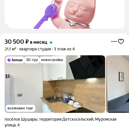
30 500
₽
в месяц
21,1 м²
квартира-студия
3 этаж из 4
3D-тур
новостройка
возможен торг
посёлок Шушары
,
территория Детскосельский
,
Муромская
улица
,
4