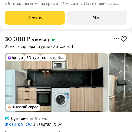
в 5-этажном доме на срок от 11 месяцев. Из техники есть:
Телевизор Стиральная машина Холодильник Микроволновка
Дом - монолитный, окна выходят во двор. В подъезде 1 лифт - 1
Снять
Чат
грузовой и 0
30 000
₽
в месяц
21 м²
квартира-студия
7 этаж из 12
3D-тур
новостройка
высокий спрос
Купчино
19 мин.
ЖК CHKALOV
, 3 квартал 2024