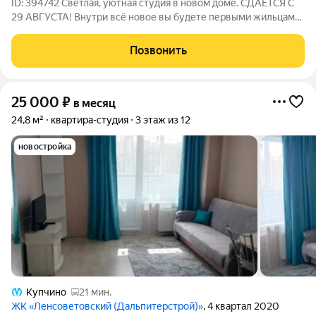
ID: 394742 Светлая, уютная студия в новом доме. СДАЁТСЯ С
29 АВГУСТА! Внутри всё новое вы будете первыми жильцами.
Расположение главный козырь: до остановки скоростного
трамвая с выделенной линией 5 минут пешком. Без пробок.
Позвонить
Ровно 7 минут и Вы у
25 000
₽
в месяц
24,8 м²
квартира-студия
3 этаж из 12
новостройка
Купчино
21 мин.
ЖК «Ленсоветовский (Дальпитерстрой)»
, 4 квартал 2020