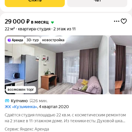
29 000
₽
в месяц
22 м²
квартира-студия
2 этаж из 11
3D-тур
новостройка
возможен торг
Купчино
26 мин.
ЖК «Кузьминка»
, 4 квартал 2020
Сдаётся студия площадью 22 кв.м. с косметическим ремонтом
на 2 этаже в 11-этажном доме. Из техники есть: Духовой шкаф
Стиральная машина Холодильник Микроволновка Дом -
Сервис Яндекс Аренда