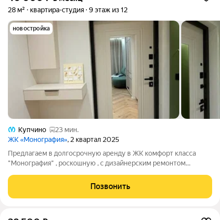
28 м²
квартира-студия
9 этаж из 12
новостройка
Купчино
23 мин.
ЖК «Монография»
, 2 квартал 2025
Предлагаем в долгосрочную аренду в ЖК комфорт класса
"Монография" , роскошную , с дизайнерским ремонтом
квартиру- студию. с панорамным окном и застекленной
лоджией. очень светлую, уютную, теплую . Квартира
Позвонить
оборудована всей необходимой, новой бытовой