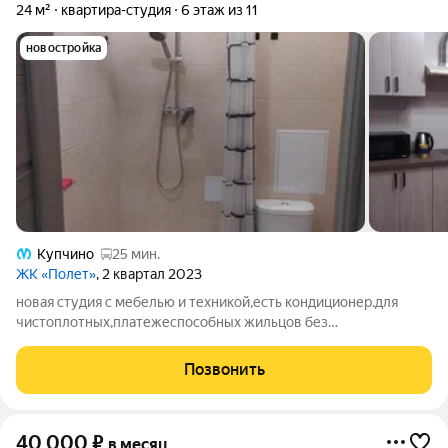
24 м²
квартира-студия
6 этаж из 11
новостройка
Купчино
25 мин.
ЖК «Полет»
, 2 квартал 2023
новая студия с мебелью и техникой,есть кондиционер.для
чистоплотных,платежеспособных жильцов без
животных.цена+ку,залог 100%,можно разбить на 2
раза.комиссия агента 100%
Позвонить
40 000
₽
в месяц