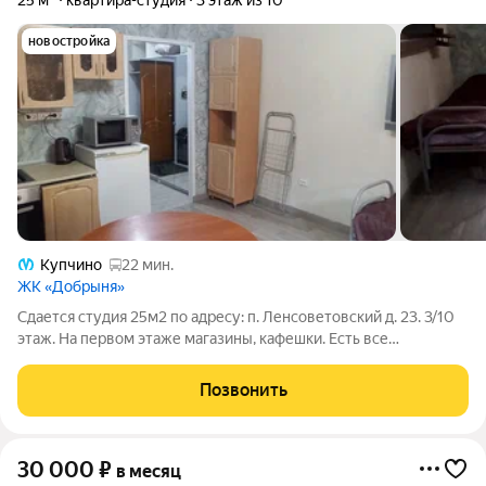
25 м²
квартира-студия
3 этаж из 10
новостройка
Купчино
22 мин.
ЖК «Добрыня»
Сдается студия 25м2 по адресу: п. Ленсоветовский д. 23. 3/10
этаж. На первом этаже магазины, кафешки. Есть все
необходимое для проживания. Аренда 25000+ ку (апрель ку
4000р). Залог 15000р. Комиссия 10тр.
Позвонить
30 000
₽
в месяц