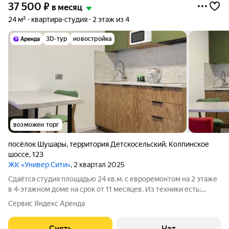
37 500
₽
в месяц
24 м²
квартира-студия
2 этаж из 4
3D-тур
новостройка
возможен торг
посёлок Шушары
,
территория Детскосельский
,
Колпинское
шоссе
,
123
ЖК «Универ Сити»
, 2 квартал 2025
Сдаётся студия площадью 24 кв.м. с евроремонтом на 2 этаже
в 4-этажном доме на срок от 11 месяцев. Из техники есть:
Стиральная машина Сушильная машина Холодильник
Сервис Яндекс Аренда
Посудомоечная машина Микроволновка Пылесос Дом -
монолитный, окна выходят на
Снять
Чат