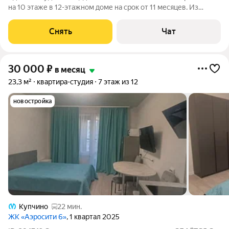
на 10 этаже в 12-этажном доме на срок от 11 месяцев. Из
техники есть: Телевизор Стиральная машина Холодильник Дом
- монолитный, окна выходят во двор. В подъезде 2 лифта - 1
Снять
Чат
грузовой и 1
30 000
₽
в месяц
23,3 м²
квартира-студия
7 этаж из 12
новостройка
Купчино
22 мин.
ЖК «Аэросити 6»
, 1 квартал 2025