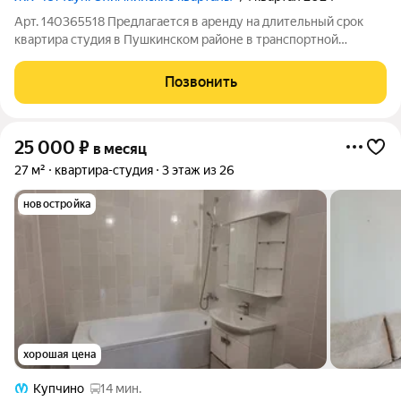
Арт. 140365518 Предлагается в аренду на длительный срок
квартира студия в Пушкинском районе в транспортной
доступности от станции метро Московская, по адресу: ул.
Нины Петровой дом 6, корпус 5. ЖК ЮгТаун. Олимпийские
Позвонить
кварталы. Качественный
25 000
₽
в месяц
27 м²
квартира-студия
3 этаж из 26
новостройка
хорошая цена
Купчино
14 мин.