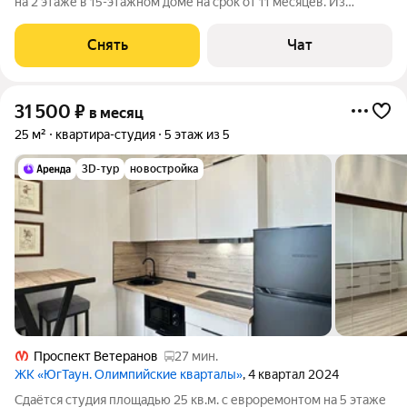
на 2 этаже в 15-этажном доме на срок от 11 месяцев. Из
техники есть: Телевизор Стиральная машина Холодильник
Пылесос Дом - монолитный, окна выходят на улицу. В
Снять
Чат
подъезде 2 лифта - 1
31 500
₽
в месяц
25 м²
квартира-студия
5 этаж из 5
3D-тур
новостройка
Проспект Ветеранов
27 мин.
ЖК «ЮгТаун. Олимпийские кварталы»
, 4 квартал 2024
Сдаётся студия площадью 25 кв.м. с евроремонтом на 5 этаже