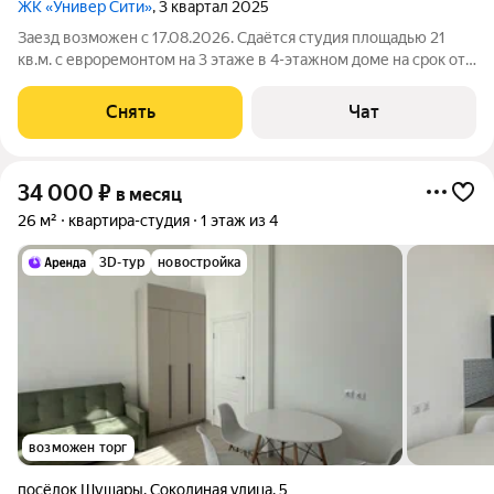
ЖК «Универ Сити»
, 3 квартал 2025
Заезд возможен с 17.08.2026. Сдаётся студия площадью 21
кв.м. с евроремонтом на 3 этаже в 4-этажном доме на срок от
11 месяцев. Из техники есть: Стиральная машина Холодильник
Дом - монолитный, окна выходят во двор. В подъезде 2 лифта -
Снять
Чат
1 грузовой и
34 000
₽
в месяц
26 м²
квартира-студия
1 этаж из 4
3D-тур
новостройка
возможен торг
посёлок Шушары
,
Соколиная улица
,
5