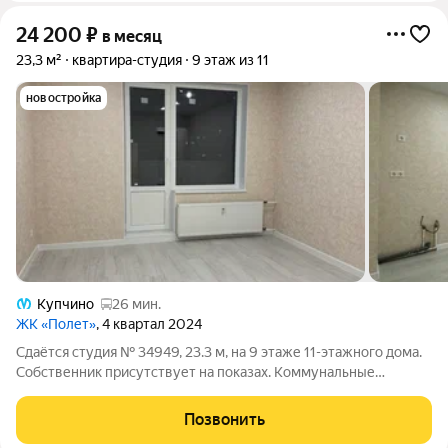
24 200
₽
в месяц
23,3 м²
квартира-студия
9 этаж из 11
новостройка
Купчино
26 мин.
ЖК «Полет»
, 4 квартал 2024
Сдаётся студия № 34949, 23.3 м, на 9 этаже 11-этажного дома.
Собственник присутствует на показах. Коммунальные
платежи оплачиваются отдельно. Счетчики оплачиваются
отдельно. По условиям проживания: можно с детьми, можно с
Позвонить
питомцами. Срок минимальной