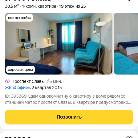
38,5 м²
1-комн. квартира
19 этаж из 25
новостройка
хорошая цена
Проспект Славы
5 мин.
ЖК «София»
, 2 квартал 2015
ID: 395369 Сдам однокомнатную квартиру в доме рядом со
станцией метро проспект Славы. В квартире предусмотрено
все для комфортной жизни. Есть стиральная машина,
микроволновая печь, холодильник, электрическая плита.
Позвонить
Квартира сдается на длительный срок