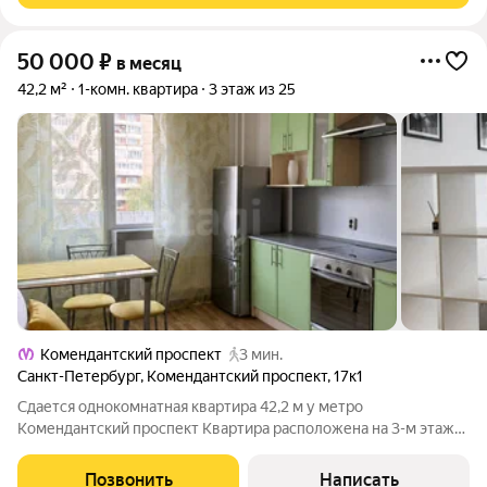
50 000
₽
в месяц
42,2 м²
1-комн. квартира
3 этаж из 25
Комендантский проспект
3 мин.
Санкт-Петербург
,
Комендантский проспект
,
17к1
Сдается однокомнатная квартира 42,2 м у метро
Комендантский проспект Квартира расположена на 3-м этаже
17-этажного дома 2005 года постройки. В помещении
выполнен косметический ремонт, высота потолков составляет
Позвонить
Написать