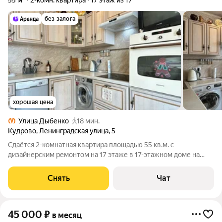
55 м²
2-комн. квартира
17 этаж из 17
без залога
хорошая цена
Улица Дыбенко
18 мин.
Кудрово
,
Ленинградская улица
,
5
Сдаётся 2-комнатная квартира площадью 55 кв.м. с
дизайнерским ремонтом на 17 этаже в 17-этажном доме на
срок от 11 месяцев. Из техники есть: Телевизор Духовой шкаф
Стиральная машина Холодильник Посудомоечная машина Дом
Снять
Чат
- кирпичный, окна выходят
45 000
₽
в месяц