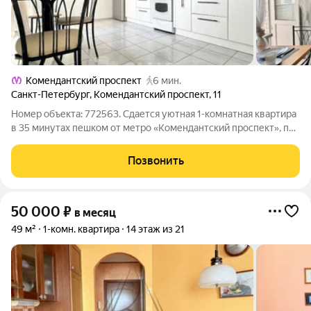
Комендантский проспект
6 мин.
Санкт-Петербург
,
Комендантский проспект
,
11
Номер объекта: 772563. Сдается уютная 1-комнатная квартира
в 35 минутах пешком от метро «Комендантский проспект», по
адресу: Санкт-Петербург, Комендантский проспект, д. 11.
Квартира расположена в кирпичном доме на 11 этаже с
Позвонить
закрытым тамбуром, что
50 000
₽
в месяц
49 м²
1-комн. квартира
14 этаж из 21