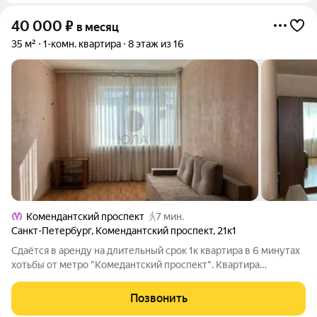
40 000
₽
в месяц
35 м²
1-комн. квартира
8 этаж из 16
Комендантский проспект
7 мин.
Санкт-Петербург
,
Комендантский проспект
,
21к1
Сдаётся в аренду на длительный срок 1к квартира в 6 минутах
хотьбы от метро "Комедантский проспект". Квартира
полностью мебилирована, имеется вся необходимая техника
для комфортного проживания. Балкон выходит на проспект. Во
Позвонить
дворе открытая парковка,