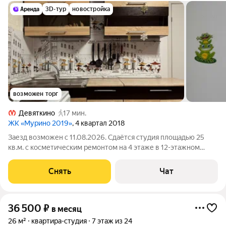
3D-тур
новостройка
возможен торг
Девяткино
17 мин.
ЖК «Мурино 2019»
, 4 квартал 2018
Заезд возможен с 11.08.2026. Сдаётся студия площадью 25
кв.м. с косметическим ремонтом на 4 этаже в 12-этажном
доме на срок от 11 месяцев. Из техники есть: Духовой шкаф
Стиральная машина Холодильник Микроволновка Дом -
Снять
Чат
монолитный, окна выходят во
36 500
₽
в месяц
26 м²
квартира-студия
7 этаж из 24