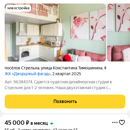
новостройка
посёлок Стрельна
,
улица Константина Тимошинина
,
4
ЖК «Дворцовый фасад»
, 2 квартал 2025
Арт. 96384374. Сдается чудесная дизайнерская студия в
Стрельне для 1-2 человек. Наша двухэтажная студия с
высокими потолками в малоэтажном ЖК высокого класса
полностью оборудована новой мебелью и техникой, есть всё
Позвонить
от посудомоечной машины до рабочего
45 000
₽
в месяц