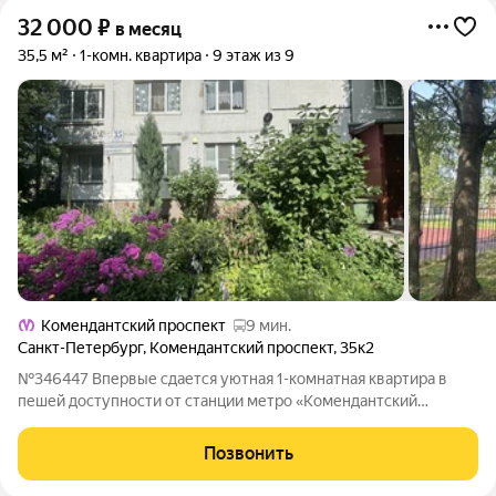
32 000
₽
в месяц
35,5 м²
1-комн. квартира
9 этаж из 9
Комендантский проспект
9 мин.
Санкт-Петербург
,
Комендантский проспект
,
35к2
№346447 Впервые сдается уютная 1-комнатная квартира в
пешей доступности от станции метро «Комендантский
проспект». Квартира с ремонтом, полностью готова к
комфортному проживанию и сдается на длительный срок. В
Позвонить
квартире есть вся необходимая