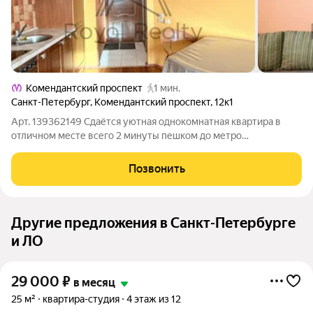
Комендантский проспект
1 мин.
Санкт-Петербург
,
Комендантский проспект
,
12к1
Арт. 139362149 Сдаётся уютная однокомнатная квартира в
отличном месте всего 2 минуты пешком до метро
«Комендантский проспект». Квартира тёплая и солнечная, с
удобной планировкой: пространство грамотно разделено на
Позвонить
отдельную спальню и просторную
Другие предложения в Санкт-Петербурге
и ЛО
29 000
₽
в месяц
25 м²
квартира-студия
4 этаж из 12