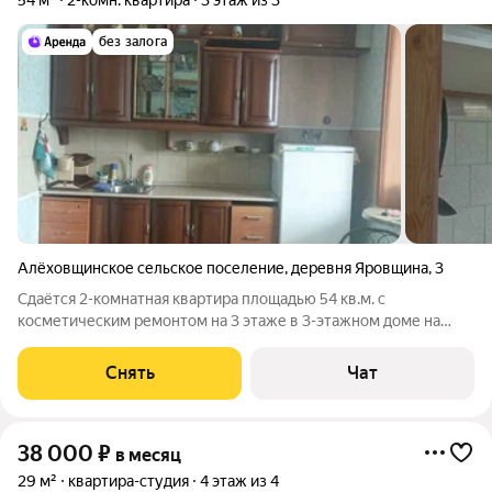
54 м²
2-комн. квартира
3 этаж из 3
без залога
Алёховщинское сельское поселение
,
деревня Яровщина
,
3
Сдаётся 2-комнатная квартира площадью 54 кв.м. с
косметическим ремонтом на 3 этаже в 3-этажном доме на
срок от 11 месяцев. Из техники есть: Стиральная машина
Холодильник Микроволновка Дом - панельный. Жилец
Снять
Чат
оплачивает все коммунальные услуги по
38 000
₽
в месяц
29 м²
квартира-студия
4 этаж из 4