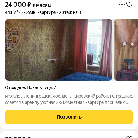
24 000
₽
в месяц
44,1 м²
2-комн. квартира
2 этаж из 3
Отрадное
,
Новая улица
,
7
№315157 Ленинградская область, Кировский район. г.Отрадное,
сдается в аренду уютная 2-х комнатная квартира площадью
44.7 кв метров. Квартира удобно расположена на 2-м этаже
теплого кирпичного дома малоэтажной застройки, в доме
Позвонить
всего 3 этажа, мало