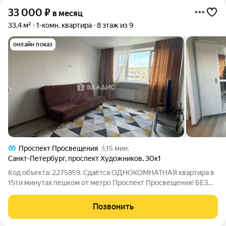
33 000
₽
в месяц
33,4 м²
1-комн. квартира
8 этаж из 9
онлайн показ
Проспект Просвещения
15 мин.
Санкт-Петербург
,
проспект Художников
,
30к1
Код объекта: 2275859. Сдаётся ОДНОКОМНАТНАЯ квартира в
15ти минутах пешком от метро Проспект Просвещения! БЕЗ
КОМИССИИ Идеальный вариант для студентов или пары! О
КВАРТИРЕ: - Располагается на 8 этаже хорошего панельного
Позвонить
дома с окнами в красивый двор