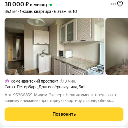
38 000
₽
в месяц
35,1 м²
1-комн. квартира
6 этаж из 10
Комендантский проспект
13 мин.
Санкт-Петербург
,
Долгоозёрная улица
,
5к1
Арт. 95366859. Мидом. Эксперт. Недвижимость предлагает
вашему вниманию просторную квартиру с гардеробной.
Заказан новый диван. О ДОМЕ И РАЙОНЕ : - Кирпичный дом
1991 года постройки. - Всегда есть парковочные места у дома. -
Позвонить
ТСЖ действительно следит