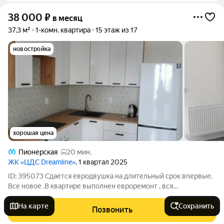
38 000
₽
в месяц
37,3 м²
1-комн. квартира
15 этаж из 17
новостройка
хорошая цена
Пионерская
20 мин.
ЖК «ЦДС Dreamline»
, 1 квартал 2025
ID: 395073 Сдается евродвушка на длительный срок впервые.
Все новое .В квартире выполнен евроремонт , вся
необходимая мебель, бытовая техника имеются. В доме есть
пассажирский и грузовой лифты. Закрытый двор, спортивная
На карте
Сохранить
Позвонить
площадка, есть открытая