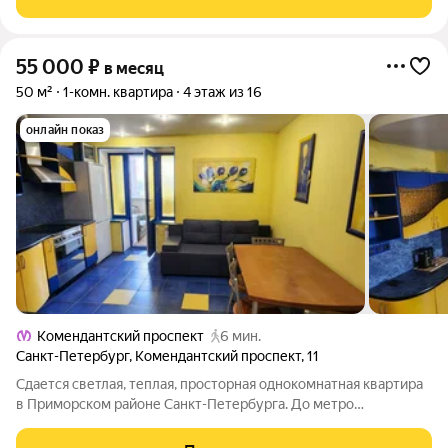
Дом
55 000
₽
в месяц
50 м²
1-комн. квартира
4 этаж из 16
онлайн показ
Комендантский проспект
6 мин.
Санкт-Петербург
,
Комендантский проспект
,
11
Сдается светлая, теплая, просторная однокомнатная квартира
в Приморском районе Санкт-Петербурга. До метро
Комендантский проспект 3 минуты пешком. Квартира
находится в кирпичном доме 2001 г.п. под управлением ТСЖ.