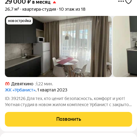
29 000
₽
в месяц
26,7 м²
квартира-студия
10 этаж из 18
новостройка
Девяткино
22 мин.
ЖК «Урбанист»
, 1 квартал 2023
ID: 392126 Для тех, кто ценит безопасность, комфорт и уют!
Уютная студия в новом жилом комплексе Урбанист с закрытой,
ухоженной придомовой территорией. В квартире есть все для
комфортного проживания: кухонный гарнитур с
Позвонить
холодильником, стиральной