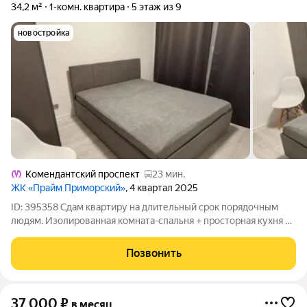
34,2 м²
1-комн. квартира
5 этаж из 9
новостройка
Комендантский проспект
23 мин.
ЖК «Прайм Приморский»
, 4 квартал 2025
ID: 395358 Сдам квартиру на длительный срок порядочным
людям. Изолированная комната-спальня + просторная кухня с
лоджией с видом во двор и озеро. Ранее не сдавалась. Дом
новый, ремонт новый. Необходимая мебель и техника есть (в
Позвонить
комнате двуспальная
37 000
₽
в месяц