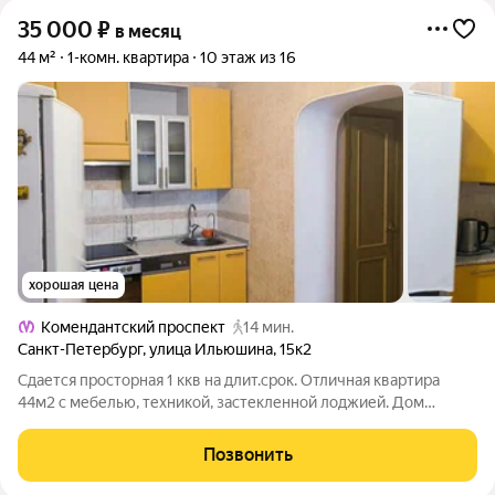
35 000
₽
в месяц
44 м²
1-комн. квартира
10 этаж из 16
хорошая цена
Комендантский проспект
14 мин.
Санкт-Петербург
,
улица Ильюшина
,
15к2
Сдается просторная 1 ккв на длит.срок. Отличная квартира
44м2 с мебелью, техникой, застекленной лоджией. Дом
кирпичный, теплый, сухой. В шаговой доступности метро,
разные магазины,аптеки, садики, школа. Метро
Позвонить
"Комендантский проспект"(20 минут пешком