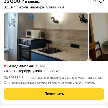
35 000
₽
в месяц
32,5 м²
1-комн. квартира
5 этаж из 9
Академическая
9 мин.
Санкт-Петербург
,
улица Верности
,
13
ID: 395359 Впервые сдается квартира у метро Академическая.
Стильная квартира с качественным ремонтом. Отличное
состояние . Есть все необходимое для комфортного
проживания . Много магазинов ,торговых центров , фитнес
Позвонить
центр . Зеленый район