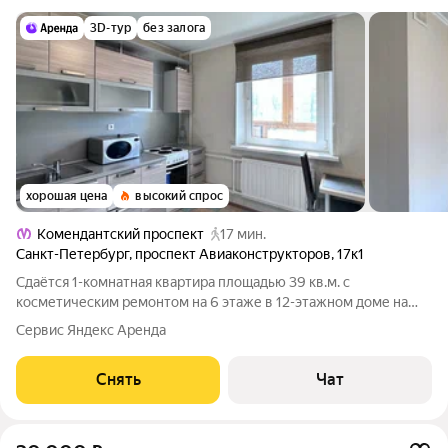
3D-тур
без залога
хорошая цена
высокий спрос
Комендантский проспект
17 мин.
Санкт-Петербург
,
проспект Авиаконструкторов
,
17к1
Сдаётся 1-комнатная квартира площадью 39 кв.м. с
косметическим ремонтом на 6 этаже в 12-этажном доме на
срок от 11 месяцев. Из техники есть: Духовой шкаф Стиральная
Сервис Яндекс Аренда
машина Холодильник Микроволновка Дом - панельный, окна
выходят на улицу. В
Снять
Чат