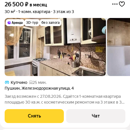
26 500
₽
в месяц
30 м²
1-комн. квартира
3 этаж из 3
3D-тур
без залога
Купчино
25 мин.
Пушкин
,
Железнодорожная улица
,
4
Заезд возможен с 27.08.2026. Сдаётся 1-комнатная квартира
площадью 30 кв.м. с косметическим ремонтом на 3 этаже в 3-
этажном доме на срок от 11 месяцев. Из техники есть:
Телевизор Духовой шкаф Стиральная машина Холодильник
Снять
Чат
Дом - кирпичный, окна