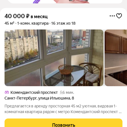
40 000
₽
в месяц
45 м²
1-комн. квартира
16 этаж из 18
Комендантский проспект
6 мин.
Санкт-Петербург
,
улица Ильюшина
,
8
Предлагается в аренду просторная 45 м2 уютная, видовая 1-
комнатная квартира рядом с метро Комендантский проспект (5
минут пешком) по адресу Ильюшина д.8. В квартире есть все
необходимое для комфортного проживания, мебель и техника.
Позвонить