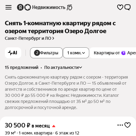
Снять 1-комнатную квартиру рядом с
озером территория Озеро Долгое
Санкт-Петербург и ЛО
AI
Фильтры
1 комн.
Квартиры от
Аре
2
15 предложений
•
по актуальности
Снять однокомнатную квартиру рядом с озером - территория
Озеро Долгое, в Санкт-Петербурге и ЛО — 15 объявлений от
агентств и собственников по аренде квартир по цене от
30 000 ₽ до 55 000 ₽ на Яндекс Недвижимости. Каталог
свежих предложений площадью от 35 м² до 50 м² по
долгосрочной и посуточной аренде.
30 500
₽
в месяц
39 м²
1-комн. квартира
6 этаж из 12