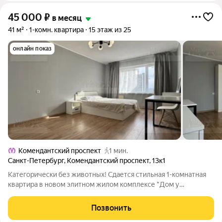
45 000
₽
в месяц
41 м²
1-комн. квартира
15 этаж из 25
онлайн показ
Комендантский проспект
1 мин.
Санкт-Петербург
,
Комендантский проспект
,
13к1
Категорически без животных! Сдается стильная 1-комнатная
квартира в новом элитном жилом комплексе "Дом у
Комендантской площади". Квартира полностью
укомплектована и готова к проживанию. Культурные соседи и
Позвонить
отсутствие ремонтных работ. Посудомоечная