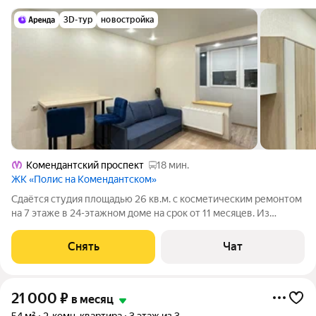
3D-тур
новостройка
Комендантский проспект
18 мин.
ЖК «Полис на Комендантском»
Сдаётся студия площадью 26 кв.м. с косметическим ремонтом
на 7 этаже в 24-этажном доме на срок от 11 месяцев. Из
техники есть: Телевизор Стиральная машина Холодильник
Микроволновка Дом - монолитный, окна выходят во двор. Есть
Снять
Чат
консьерж. В подъезде
21 000
₽
в месяц