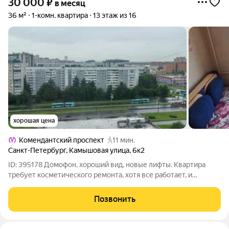
30 000
₽
в месяц
36 м²
1-комн. квартира
13 этаж из 16
хорошая цена
Комендантский проспект
11 мин.
Санкт-Петербург
,
Камышовая улица
,
6к2
ID: 395178 Домофон, хороший вид, новые лифты. Квартира
требует косметического ремонта, хотя все работает, и
стиральная машинка и плита и холодильник.
Позвонить