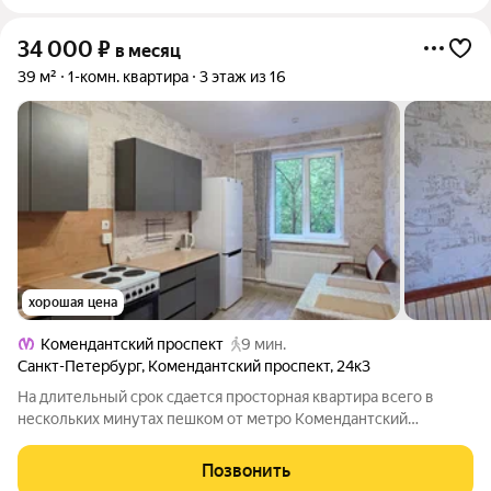
34 000
₽
в месяц
39 м²
1-комн. квартира
3 этаж из 16
хорошая цена
Комендантский проспект
9 мин.
Санкт-Петербург
,
Комендантский проспект
,
24к3
На длительный срок сдается просторная квартира всего в
нескольких минутах пешком от метро Комендантский
проспект. В квартире недавно произведен ремонт.
Стеклопакеты. Новая мебель и бытовая техника. Имеется все
Позвонить
необходимое для комфортного проживания.