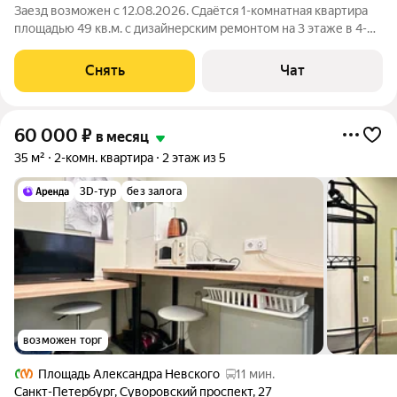
Заезд возможен с 12.08.2026. Сдаётся 1-комнатная квартира
площадью 49 кв.м. с дизайнерским ремонтом на 3 этаже в 4-
этажном доме на срок от 11 месяцев. Из техники есть:
Телевизор Стиральная машина Холодильник Посудомоечная
Снять
Чат
машина Микроволновка
60 000
₽
в месяц
35 м²
2-комн. квартира
2 этаж из 5
3D-тур
без залога
возможен торг
Площадь Александра Невского
11 мин.
Санкт-Петербург
,
Суворовский проспект
,
27