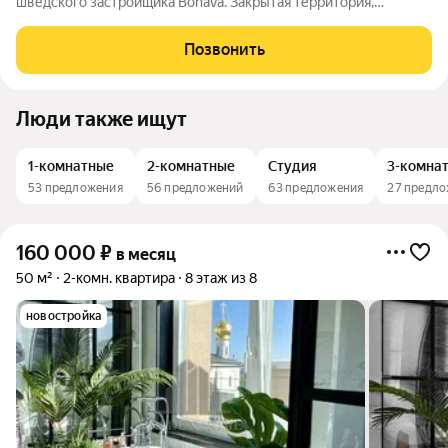
шведского застройщика Bonava. Закрытая территория,
подземный паркинг. Есть кондиционер, двуспальная кровать с
ортопедическим матрасом. В доме хорошая управляющая
Позвонить
компания. Коммунальные платежи
Люди также ищут
1-комнатные
2-комнатные
Студия
3-комна
53 предложения
56 предложений
63 предложения
27 предл
160 000
₽
в месяц
50 м²
2-комн. квартира
8 этаж из 8
новостройка