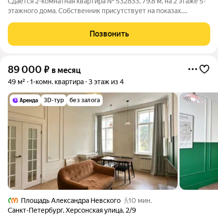
Сдаётся 2-комнатная квартира № 532833, 79.8 м, на 2 этаже 5-
этажного дома. Собственник присутствует на показах.
Коммунальные платежи включены в стоимость. Счетчики
оплачиваются отдельно. По условиям проживания: можно с
Позвонить
детьми, можно с питомцами. Срок
89 000
₽
в месяц
49 м²
1-комн. квартира
3 этаж из 4
3D-тур
без залога
Площадь Александра Невского
10 мин.
Санкт-Петербург
,
Херсонская улица
,
2/9