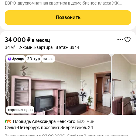
ЕВРО-двухкомнатная квартира в доме бизнес-класса ЖК
"Новый Город". Территория комплекса закрытая и охраняемая,
двор без машин, подземный паркинг, в который можно
Позвонить
спуститься на лифте прямо из
34 000
₽
в месяц
34 м²
2-комн. квартира
8 этаж из 14
3D-тур
залог
хорошая цена
Площадь Александра Невского
22 мин.
Санкт-Петербург
,
проспект Энергетиков
,
24