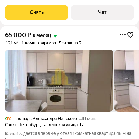
от 11 месяцев. Из техники есть: Телевизор Духовой шкаф
Стиральная машина Холодильник Посудомоечная машина
Снять
Чат
Кондиционер Бойлер
65 000
₽
в месяц
46,1 м²
1-комн. квартира
5 этаж из 5
Площадь Александра Невского
11 мин.
Санкт-Петербург
,
Таллинская улица
,
17
id:7631. Сдаётся впервые уютная 1комнатная квартира 46 м на