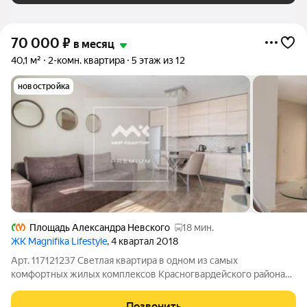
70 000
₽
в месяц
40,1 м²
2-комн. квартира
5 этаж из 12
новостройка
Площадь Александра Невского
18 мин.
ЖК Magnifika Lifestyle
, 4 квартал 2018
Арт. 117121237 Светлая квартира в одном из самых
комфортных жилых комплексов Красногвардейского района
Magnifika Lifestyle. Комплекс расположен на берегу реки Охты,
в пешей доступности от станции метро «Новочеркасская».
Позвонить