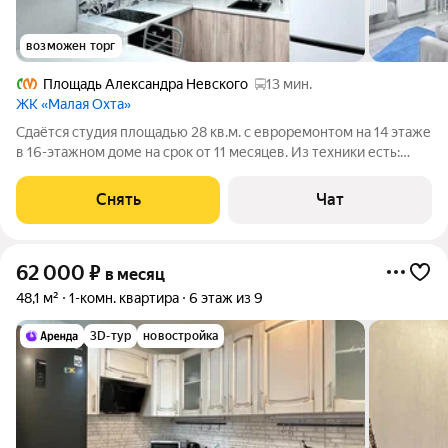
возможен торг
Площадь Александра Невского
13 мин.
ЖК «Малая Охта»
Сдаётся студия площадью 28 кв.м. с евроремонтом на 14 этаже
в 16-этажном доме на срок от 11 месяцев. Из техники есть:
Телевизор Духовой шкаф Стиральная машина Холодильник
Микроволновка Пылесос Дом - монолитный, окна выходят во
Снять
Чат
двор. В подъезде
62 000
₽
в месяц
48,1 м²
1-комн. квартира
6 этаж из 9
3D-тур
новостройка