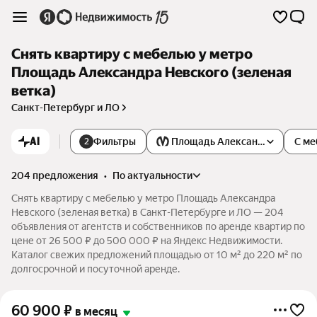
Снять квартиру с мебелью у метро
Площадь Александра Невского (зеленая
ветка)
Санкт-Петербург и ЛО
AI
Фильтры
Площадь Александра Невског
С ме
2
204 предложения
•
по актуальности
Снять квартиру с мебелью у метро Площадь Александра
Невского (зеленая ветка) в Санкт-Петербурге и ЛО — 204
объявления от агентств и собственников по аренде квартир по
цене от 26 500 ₽ до 500 000 ₽ на Яндекс Недвижимости.
Каталог свежих предложений площадью от 10 м² до 220 м² по
долгосрочной и посуточной аренде.
60 900
₽
в месяц