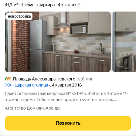
41,9 м²
1-комн. квартира
4 этаж из 11
новостройка
Площадь Александра Невского
16 мин.
ЖК «Царская столица»
, 4 квартал 2016
Сдаётся 1-комнатная квартира № 531945, 41.9 м, на 4 этаже 11-
этажного дома. Собственник присутствует на показах.
Коммунальные платежи включены в стоимость. Счетчики
Агентство Домклик Аренда
оплачиваются отдельно. По условиям проживания: без детей,
без питомцев. Срок
Позвонить