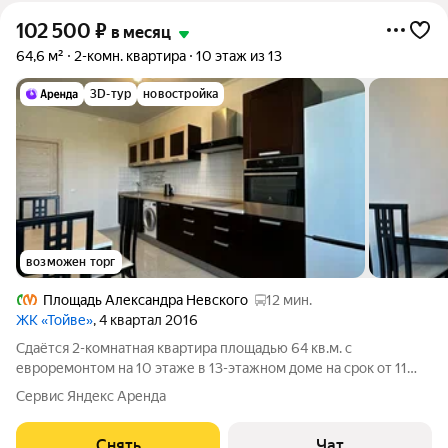
102 500
₽
в месяц
64,6 м²
2-комн. квартира
10 этаж из 13
3D-тур
новостройка
возможен торг
Площадь Александра Невского
12 мин.
ЖК «Тойве»
, 4 квартал 2016
Сдаётся 2-комнатная квартира площадью 64 кв.м. с
евроремонтом на 10 этаже в 13-этажном доме на срок от 11
месяцев. Из техники есть: Телевизор Духовой шкаф
Сервис Яндекс Аренда
Стиральная машина Холодильник Посудомоечная машина Дом
- монолитный, окна выходят во двор
Снять
Чат