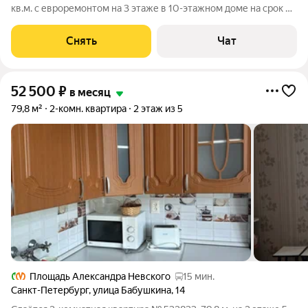
кв.м. с евроремонтом на 3 этаже в 10-этажном доме на срок от
11 месяцев. Из техники есть: Телевизор Стиральная машина
Холодильник Кондиционер Микроволновка Дом - монолитный,
Снять
Чат
окна выходят на
52 500
₽
в месяц
79,8 м²
2-комн. квартира
2 этаж из 5
Площадь Александра Невского
15 мин.
Санкт-Петербург
,
улица Бабушкина
,
14