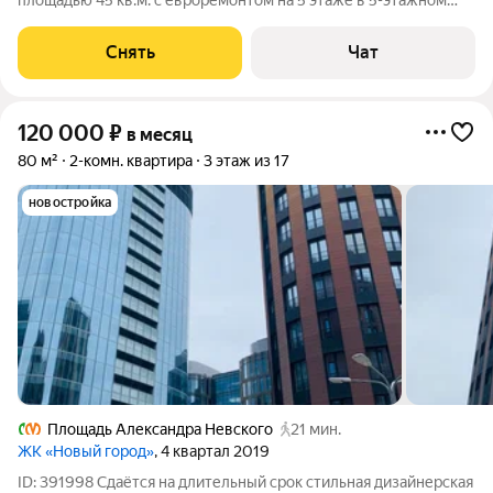
площадью 45 кв.м. с евроремонтом на 5 этаже в 5-этажном
доме на срок от 11 месяцев. Из техники есть: Телевизор
Духовой шкаф Стиральная машина Холодильник
Снять
Чат
Посудомоечная машина
120 000
₽
в месяц
80 м²
2-комн. квартира
3 этаж из 17
новостройка
Площадь Александра Невского
21 мин.
ЖК «Новый город»
, 4 квартал 2019
ID: 391998 Сдаётся на длительный срок стильная дизайнерская