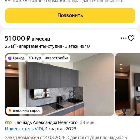
5м этаже 5этажного дома. Квартира сдаётся впервые всё
сделано с заботой, любовью и вниманием к деталям. Ищем
семейную пару или порядочных, ответственных людей,
Позвонить
которые оценят уют, чистоту
51 000
₽
в месяц
25 м²
апартаменты-студия
3 этаж из 10
3D-тур
новостройка
высокий спрос
Площадь Александра Невского
9 мин.
Инвест-отель VIDI
, 4 квартал 2023
Заезд возможен с 14.08.2026. Сдаётся студия площадью 25