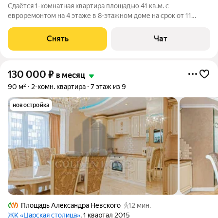
Сдаётся 1-комнатная квартира площадью 41 кв.м. с
евроремонтом на 4 этаже в 8-этажном доме на срок от 11
месяцев. Из техники есть: Духовой шкаф Стиральная машина
Холодильник Дом - монолитный, окна выходят во двор. В
Снять
Чат
подъезде 2 лифта - 1 грузовой и
130 000
₽
в месяц
90 м²
2-комн. квартира
7 этаж из 9
новостройка
Площадь Александра Невского
12 мин.
ЖК «Царская столица»
, 1 квартал 2015