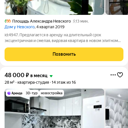
Площадь Александра Невского
13 мин.
Дом у Невского
, 4 квартал 2019
id:4947. Предлагается в аренду на длительный срок
эксцентричная и смелая, видовая квартира в новом элитном
доме в самом центре Санкт-Петербурга, с шикарной террасой
32 кв.м с восхитительными видами на собор. Произведен
Позвонить
дизайнерский ремонт. Благодаря
48 000
₽
в месяц
28 м²
квартира-студия
14 этаж из 16
3D-тур
новостройка