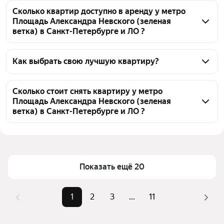
Сколько квартир доступно в аренду у метро
Площадь Александра Невского (зеленая
ветка) в Санкт-Петербурге и ЛО ?
На Яндекс Недвижимости у метро Площадь 
Александра Невского (зеленая ветка) в Санкт-
Как выбрать свою лучшую квартиру?
Петербурге и ЛО доступно в аренду 200 квартир, 
Чтобы снять квартиру с мебелью у метро Площадь 
из них 23 объявления от собственников, 181 
Александра Невского (зеленая ветка), 
Сколько стоит снять квартиру у метро
объявление от агентств
Площадь Александра Невского (зеленая
воспользуйтесь удобными фильтрами и 
ветка) в Санкт-Петербурге и ЛО ?
сортировкой для выбора среди предложений в 
выбранном районе
Цена за квадратный метр
510 — 5 809 ₽
Помимо удобной сортировки по цене аренды вы 
Площадь
10 — 220 м²
можете отсортировать результаты по стоимости 
Показать ещё 20
квадратного метра или площади
1
2
3
...
11