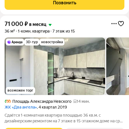
техника. В самом ЖК закрытый охраняемый двор, с
Позвонить
ландшафтным оформлением и удобными
71 000
₽
в месяц
36 м²
1-комн. квартира
7 этаж из 15
3D-тур
новостройка
возможен торг
Площадь Александра Невского
14 мин.
ЖК «Два ангела»
, 4 квартал 2019
Сдаётся 1-комнатная квартира площадью 36 кв.м. с
дизайнерским ремонтом на 7 этаже в 15-этажном доме на срок
от 11 месяцев. Из техники есть: Телевизор Стиральная машина