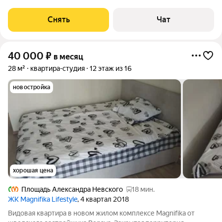
этажном доме на срок от 11 месяцев. Из техники есть: Духовой
шкаф Стиральная машина Холодильник Дом - кирпичный, окна
Снять
Чат
выходят во
40 000
₽
в месяц
28 м²
квартира-студия
12 этаж из 16
новостройка
хорошая цена
Площадь Александра Невского
18 мин.
ЖК Magnifika Lifestyle
, 4 квартал 2018
Видовая квартира в новом жилом комплексе Magnifika от