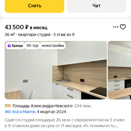
Холодильник Посудомоечная машина Кондиционер
Снять
Чат
Микроволновка Дом - монолитный,
43 500
₽
в месяц
26 м²
квартира-студия
3 этаж из 9
3D-тур
новостройка
Площадь Александра Невского
16 мин.
ЖК Astra Marine
, 4 квартал 2024
Сдаётся студия площадью 26 кв.м. с евроремонтом на 3 этаже
в 9-этажном доме на срок от 11 месяцев. Из техники есть: