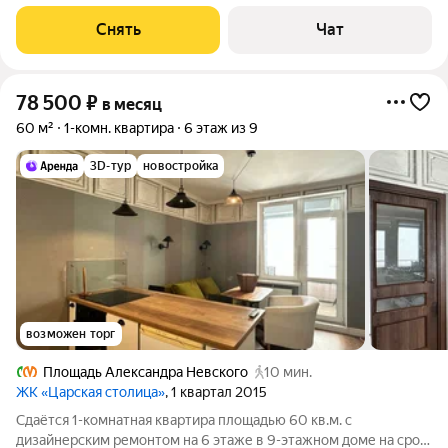
Телевизор Духовой шкаф Стиральная машина Холодильник
Дом - монолитный, окна выходят во двор. Есть консьерж. В
Снять
Чат
подъезде 2 лифта - 1
78 500
₽
в месяц
60 м²
1-комн. квартира
6 этаж из 9
3D-тур
новостройка
возможен торг
Площадь Александра Невского
10 мин.
ЖК «Царская столица»
, 1 квартал 2015
Сдаётся 1-комнатная квартира площадью 60 кв.м. с
дизайнерским ремонтом на 6 этаже в 9-этажном доме на срок