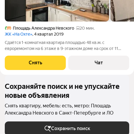
Площадь Александра Невского
20 мин.
ЖК «На Охте»
, 4 квартал 2019
Сдаётся 1-комнатная квартира площадью 48 кв.м. с
евроремонтом на 6 этаже в 9-этажном доме на срок от 11
месяцев. Из техники есть: Телевизор Духовой шкаф
Стиральная машина Холодильник Посудомоечная машина
Снять
Чат
Микроволновка Дом - монолитный, окна
Сохраняйте поиск и не упускайте
новые объявления
Снять квартиру, мебель: есть, метро: Площадь
Александра Невского в Санкт-Петербурге и ЛО
Сохранить поиск