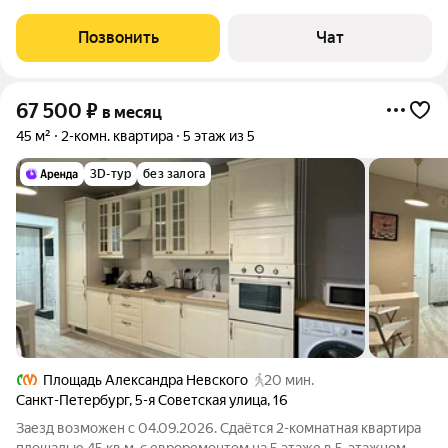
сон! мультиварка, индукционная плита, микроволновка, посуда
для приготовления, бокалы для
Позвонить
Чат
67 500
₽
в месяц
45 м²
2-комн. квартира
5 этаж из 5
3D-тур
без залога
Площадь Александра Невского
20 мин.
Санкт-Петербург
,
5-я Советская улица
,
16
Заезд возможен с 04.09.2026. Сдаётся 2-комнатная квартира