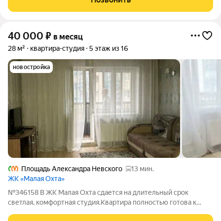
Один из главных плюсов
40 000
₽
в месяц
28 м²
квартира-студия
5 этаж из 16
новостройка
Площадь Александра Невского
13 мин.
ЖК «Малая Охта»
№346158 В ЖК Малая Охта сдается на длительный срок
светлая, комфортная студия.Квартира полностью готова к
проживанию. Есть лоджия, вся необходимая мебель и бытовая