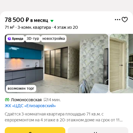
78 500
₽
в месяц
71 м²
3-комн. квартира
4 этаж из 20
3D-тур
новостройка
возможен торг
Ломоносовская
14 мин.
ЖК «ЦДС «Елизаровский»
Сдаётся 3-комнатная квартира площадью 71 кв.м. с
евроремонтом на 4 этаже в 20-этажном доме на срок от 11
месяцев. Из техники есть: Телевизор Духовой шкаф
Стиральная машина Холодильник Посудомоечная машина