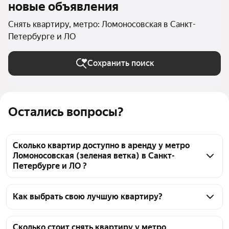
новые объявления
Снять квартиру, метро: Ломоносовская в Санкт-
Петербурге и ЛО
Сохранить поиск
Остались вопросы?
Сколько квартир доступно в аренду у метро
Ломоносовская (зеленая ветка) в Санкт-
Петербурге и ЛО ?
На Яндекс Недвижимости у метро Ломоносовская 
(зеленая ветка) в Санкт-Петербурге и ЛО доступно 
Как выбрать свою лучшую квартиру?
в аренду 420 квартир, из них 67 объявлений от 
Чтобы снять квартиру у метро Ломоносовская 
собственников, 354 объявления от агентств
(зеленая ветка), воспользуйтесь удобными 
Сколько стоит снять квартиру у метро