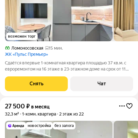
возможен торг
Ломоносовская
15 мин.
ЖК «Пульс Премьер»
Сдаётся впервые 1-комнатная квартира площадью 37 кв.м. с
евроремонтом на 16 этаже в 23-этажном доме на срок от 11
месяцев. Из техники есть: Телевизор Духовой шкаф
Стиральная машина Холодильник Посудомоечная машина
Снять
Чат
Пылесос Дом - монолитный, окна
27 500
₽
в месяц
32,3 м²
1-комн. квартира
2 этаж из 22
новостройка
без залога