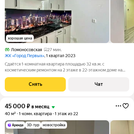
хорошая цена
Ломоносовская
27 мин.
ЖК «Город Первых»
, 1 квартал 2023
Сдаётся 1-комнатная квартира площадью 32 кв.м. с
косметическим ремонтом на 2 этаже в 22-этажном доме на
срок от 11 месяцев. Дом - монолитный, окна выходят во двор. В
подъезде 2 лифта - 1 грузовой и 1 пассажирский. Во дворе есть
Снять
Чат
бесплатная парковка.
45 000
₽
в месяц
40 м²
1-комн. квартира
1 этаж из 22
3D-тур
новостройка