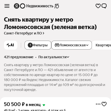
Снять квартиру у метро
Ломоносовская (зеленая ветка)
Санкт-Петербург и ЛО
AI
Фильтры
Ломоносовская
Квартир
1
421 предложение
•
по актуальности
Снять квартиру у метро Ломоносовская (зеленая ветка) в
Санкт-Петербурге и ЛО — 421 объявление от агентств и
собственников по аренде квартир по цене от 15 000 ₽ до
180 000 ₽ на Яндекс Недвижимости. Каталог свежих
предложений площадью от 14 м² до 109 м² по долгосрочной и
посуточной аренде.
50 500
₽
в месяц
45,9 м²
2-комн. квартира
4 этаж из 5