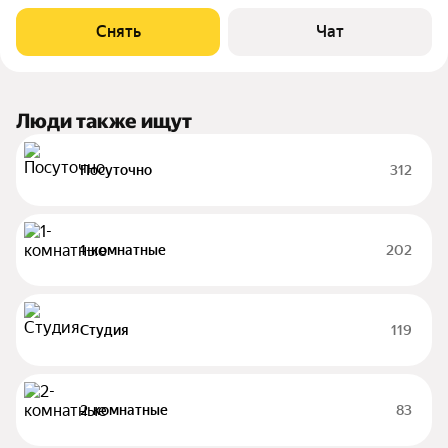
26-этажном доме на срок от 11 месяцев. Из техники есть:
Телевизор Духовой шкаф Стиральная машина Холодильник
Снять
Чат
Микроволновка Дом -
Люди также ищут
Посуточно
312
1-комнатные
202
Студия
119
2-комнатные
83