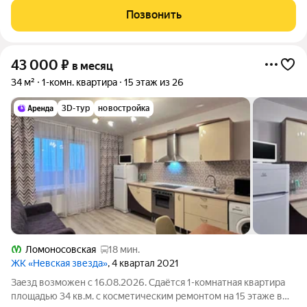
отдельно. По условиям проживания: можно с детьми, можно с
Позвонить
питомцами. Срок минимальной
43 000
₽
в месяц
34 м²
1-комн. квартира
15 этаж из 26
3D-тур
новостройка
Ломоносовская
18 мин.
ЖК «Невская звезда»
, 4 квартал 2021
Заезд возможен с 16.08.2026. Сдаётся 1-комнатная квартира
площадью 34 кв.м. с косметическим ремонтом на 15 этаже в