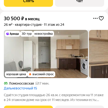
Снять
Чат
Микроволновка Дом - монолитный, окна
30 500
₽
в месяц
26 м²
квартира-студия
11 этаж из 24
3D-тур
новостройка
хорошая цена
высокий спрос
Ломоносовская
17 мин.
Дальневосточный 15
Сдаётся студия площадью 26 кв.м. с евроремонтом на 11 этаже
в 24-этажном доме на срок от 11 месяцев. Из техники есть:
Телевизор Стиральная машина Холодильник Дом -