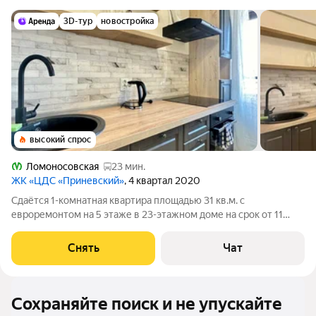
3D-тур
новостройка
высокий спрос
Ломоносовская
23 мин.
ЖК «ЦДС «Приневский»
, 4 квартал 2020
Сдаётся 1-комнатная квартира площадью 31 кв.м. с
евроремонтом на 5 этаже в 23-этажном доме на срок от 11
месяцев. Из техники есть: Телевизор Духовой шкаф
Стиральная машина Холодильник Посудомоечная машина
Снять
Чат
Микроволновка Дом - монолитный, окна
Сохраняйте поиск и не упускайте