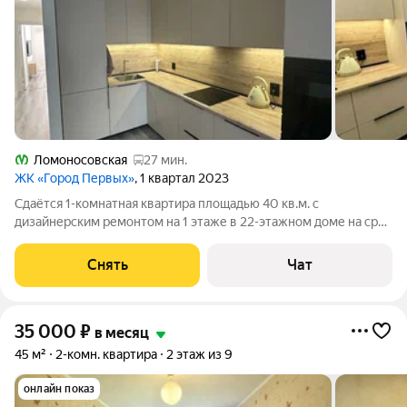
Ломоносовская
27 мин.
ЖК «Город Первых»
, 1 квартал 2023
Сдаётся 1-комнатная квартира площадью 40 кв.м. с
дизайнерским ремонтом на 1 этаже в 22-этажном доме на срок
от 11 месяцев. Из техники есть: Телевизор Духовой шкаф
Стиральная машина Холодильник Посудомоечная машина
Снять
Чат
Микроволновка Дом -
35 000
₽
в месяц
45 м²
2-комн. квартира
2 этаж из 9
онлайн показ