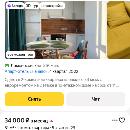
3D-тур
новостройка
возможен торг
Ломоносовская
16 мин.
Апарт-отель «Начало»
, 4 квартал 2022
Сдаётся 2-комнатная квартира площадью 53 кв.м. с
евроремонтом на 2 этаже в 13-этажном доме на срок от 11
месяцев. Из техники есть: Телевизор Духовой шкаф
Стиральная машина Холодильник Посудомоечная машина Дом
Снять
Чат
- монолитный, окна выходят во двор.
34 000
₽
в месяц
31 м²
1-комн. квартира
5 этаж из 23