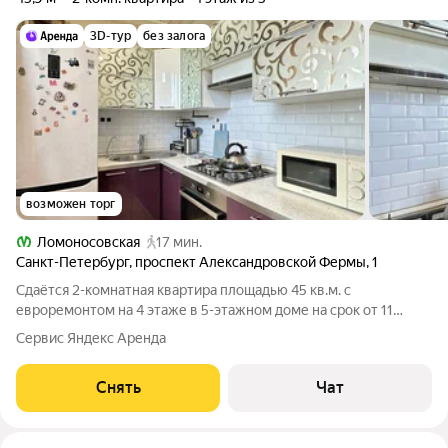
3D-тур
без залога
возможен торг
Ломоносовская
17 мин.
Санкт-Петербург
,
проспект Александровской Фермы
,
1
Сдаётся 2-комнатная квартира площадью 45 кв.м. с
евроремонтом на 4 этаже в 5-этажном доме на срок от 11
месяцев. Из техники есть: Телевизор Духовой шкаф
Сервис Яндекс Аренда
Стиральная машина Холодильник Бойлер Микроволновка
Пылесос Дом - панельный. Во дворе есть
Снять
Чат