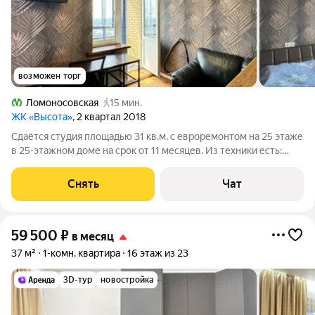
возможен торг
Ломоносовская
15 мин.
ЖК «Высота»
, 2 квартал 2018
Сдаётся студия площадью 31 кв.м. с евроремонтом на 25 этаже
в 25-этажном доме на срок от 11 месяцев. Из техники есть:
Телевизор Стиральная машина Холодильник Микроволновка
Дом - монолитный, окна выходят во двор. В подъезде 2 лифта -
Снять
Чат
1 грузовой и
59 500
₽
в месяц
37 м²
1-комн. квартира
16 этаж из 23
3D-тур
новостройка