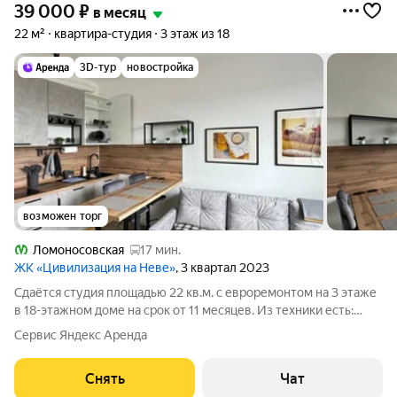
39 000
₽
в месяц
22 м²
квартира-студия
3 этаж из 18
3D-тур
новостройка
возможен торг
Ломоносовская
17 мин.
ЖК «Цивилизация на Неве»
, 3 квартал 2023
Сдаётся студия площадью 22 кв.м. с евроремонтом на 3 этаже
в 18-этажном доме на срок от 11 месяцев. Из техники есть:
Телевизор Стиральная машина Холодильник Дом - монолитно-
Сервис Яндекс Аренда
кирпичный. Жилец оплачивает все коммунальные услуги по
квитанции.
Снять
Чат