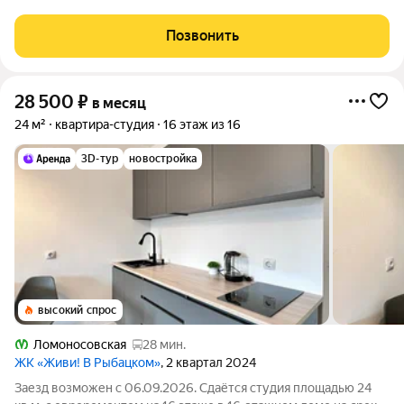
КOMМЕРЧECKУЮ НЕДВИЖИМOСТЬ (квартиры, комнаты,
коммерция, участки или дома) - то мы можем её купить у Вас
Позвонить
за наличный или безналичный расчёт
28 500
₽
в месяц
24 м²
квартира-студия
16 этаж из 16
3D-тур
новостройка
высокий спрос
Ломоносовская
28 мин.
ЖК «Живи! В Рыбацком»
, 2 квартал 2024
Заезд возможен с 06.09.2026. Сдаётся студия площадью 24