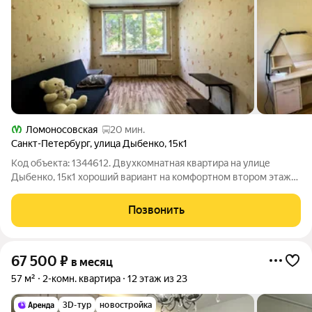
Ломоносовская
20 мин.
Санкт-Петербург
,
улица Дыбенко
,
15к1
Код объекта: 1344612. Двухкомнатная квартира на улице
Дыбенко, 15к1 хороший вариант на комфортном втором этаже:
-изолированные комнаты и практичная планировка. Ремонт
косметический. Квартира сдавалась хорошей семье. Квартира
Позвонить
пустая можно сразу
67 500
₽
в месяц
57 м²
2-комн. квартира
12 этаж из 23
3D-тур
новостройка