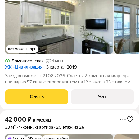
возможен торг
Ломоносовская
24 мин.
ЖК «Цивилизация»
, 3 квартал 2019
Заезд возможен с 21.08.2026. Сдаётся 2-комнатная квартира
площадью 57 кв.м. с евроремонтом на 12 этаже в 23-этажном
доме на срок от 11 месяцев. Из техники есть: Телевизор
Духовой шкаф Стиральная машина Холодильник
Снять
Чат
Посудомоечная машина
42 000
₽
в месяц
33 м²
1-комн. квартира
20 этаж из 26