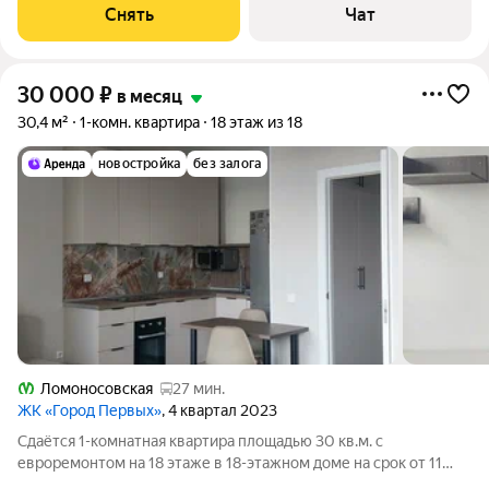
монолитный, окна выходят на улицу. Есть консьерж. В
Снять
Чат
подъезде 3 лифта - 1 грузовой и
30 000
₽
в месяц
30,4 м²
1-комн. квартира
18 этаж из 18
новостройка
без залога
Ломоносовская
27 мин.
ЖК «Город Первых»
, 4 квартал 2023
Сдаётся 1-комнатная квартира площадью 30 кв.м. с
евроремонтом на 18 этаже в 18-этажном доме на срок от 11
месяцев. Из техники есть: Духовой шкаф Стиральная машина