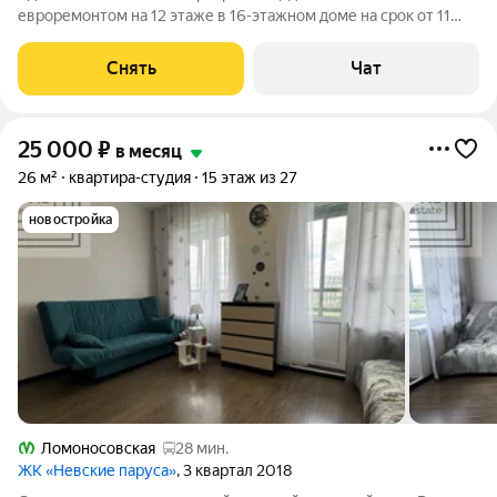
евроремонтом на 12 этаже в 16-этажном доме на срок от 11
месяцев. Из техники есть: Духовой шкаф Стиральная машина
Холодильник Посудомоечная машина Микроволновка
Снять
Чат
Пылесос Дом - монолитный, окна
25 000
₽
в месяц
26 м²
квартира-студия
15 этаж из 27
новостройка
Ломоносовская
28 мин.
ЖК «Невские паруса»
, 3 квартал 2018