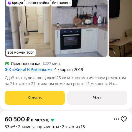
новостройка
без залога
возможен торг
Ломоносовская
27 мин.
ЖК «Живи! В Рыбацком»
, 4 квартал 2019
Сдаётся студия площадью 25 кв.м. с косметическим ремонтом
на 21 этаже в 27-этажном доме на срок от 11 месяцев. Из
техники есть: Телевизор Духовой шкаф Стиральная машина
Холодильник Микроволновка Пылесос Дом - монолитный,
Снять
Чат
окна выходят на улицу.
60 500
₽
в месяц
53 м²
2-комн. апартаменты
2 этаж из 13