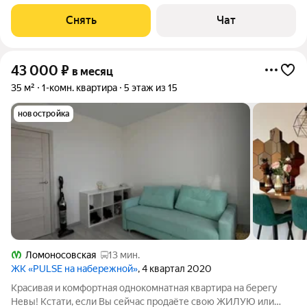
месяцев. Из техники есть: Стиральная машина Холодильник
Микроволновка Пылесос Дом - монолитный, окна выходят во
Снять
Чат
двор. В подъезде 4 лифта - 2
43 000
₽
в месяц
35 м²
1-комн. квартира
5 этаж из 15
новостройка
Ломоносовская
13 мин.
ЖК «PULSE на набережной»
, 4 квартал 2020
Красивая и комфортная однокомнатная квартира на берегу
Невы! Кстати, если Вы сейчас продаёте свою ЖИЛУЮ или