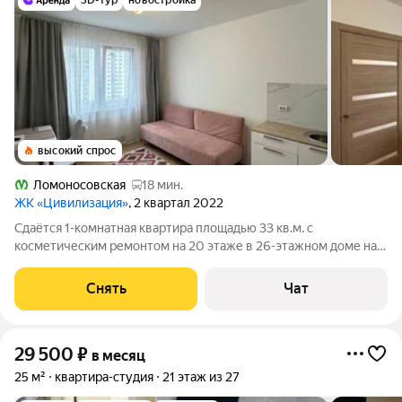
3D-тур
новостройка
высокий спрос
Ломоносовская
18 мин.
ЖК «Цивилизация»
, 2 квартал 2022
Сдаётся 1-комнатная квартира площадью 33 кв.м. с
косметическим ремонтом на 20 этаже в 26-этажном доме на
срок от 11 месяцев. Из техники есть: Телевизор Духовой шкаф
Стиральная машина Холодильник Кондиционер
Снять
Чат
Микроволновка Дом - монолитный, окна
29 500
₽
в месяц
25 м²
квартира-студия
21 этаж из 27