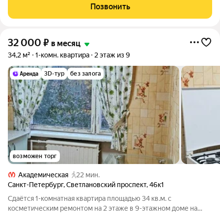
остановка трамваев (100 до станции метро "Пр.Просвещения"
Позвонить
и 61 «Политехническая») и
32 000
₽
в месяц
34,2 м²
1-комн. квартира
2 этаж из 9
3D-тур
без залога
возможен торг
Академическая
22 мин.
Санкт-Петербург
,
Светлановский проспект
,
46к1
Сдаётся 1-комнатная квартира площадью 34 кв.м. с
косметическим ремонтом на 2 этаже в 9-этажном доме на
срок от 11 месяцев. Из техники есть: Телевизор Духовой шкаф