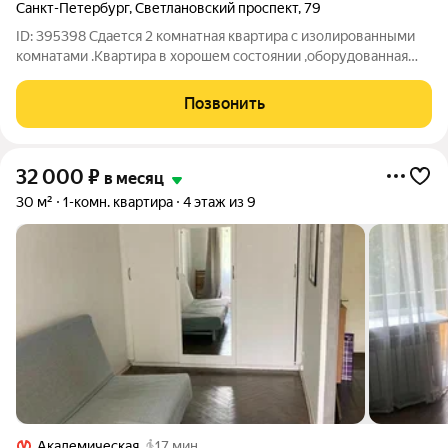
Санкт-Петербург
,
Светлановский проспект
,
79
ID: 395398 Сдается 2 комнатная квартира с изолированными
комнатами .Квартира в хорошем состоянии ,оборудованная
всем необходимым для комфортного проживания. Удобная
транспортная доступность до трех станций метро .Для
Позвонить
прогулок рядом имеется парк
32 000
₽
в месяц
30 м²
1-комн. квартира
4 этаж из 9
Академическая
17 мин.