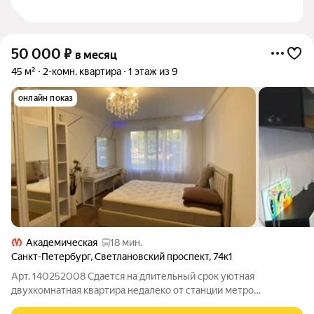
50 000
₽
в месяц
45 м²
2-комн. квартира
1 этаж из 9
онлайн показ
Академическая
18 мин.
Санкт-Петербург
,
Светлановский проспект
,
74к1
Арт. 140252008 Сдается на длительный срок уютная
двухкомнатная квартира недалеко от станции метро
"Гражданский проспект". Рядом с домом находится конечная