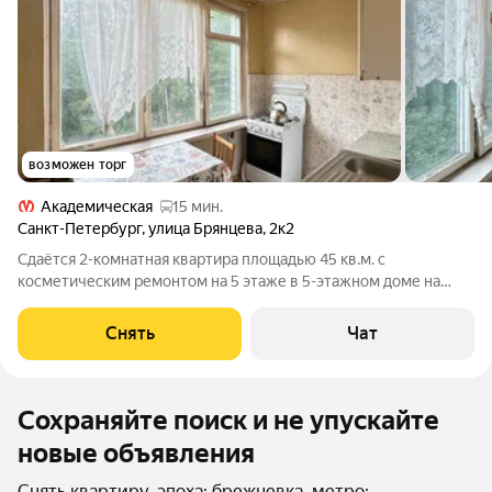
возможен торг
Академическая
15 мин.
Санкт-Петербург
,
улица Брянцева
,
2к2
Сдаётся 2-комнатная квартира площадью 45 кв.м. с
косметическим ремонтом на 5 этаже в 5-этажном доме на
срок от 11 месяцев. Из техники есть: Духовой шкаф Стиральная
машина Холодильник Дом - панельный, окна выходят во двор.
Снять
Чат
Во дворе есть бесплатная
Сохраняйте поиск и не упускайте
новые объявления
Снять квартиру, эпоха: брежневка, метро: