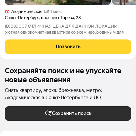
Академическая
14 мин.
Санкт-Петербург
,
проспект Тореза
,
28
ID: 389007 ОТЛИЧНАЯ ЦЕНА ДЛЯ ДАННОЙ ЛОКАЦИИ!
Уютная однокомнатная квартира со всем необходимым для
комфортной жизни. В комнате недавно сделан добротный
ремонт. Приобретена новая корпусная мебель. Стеклопакеты
Позвонить
на окнах, новый ковролин на полу. Дом ЖСК
Сохраняйте поиск и не упускайте
новые объявления
Снять квартиру, эпоха: брежневка, метро:
Академическая в Санкт-Петербурге и ЛО
Сохранить поиск