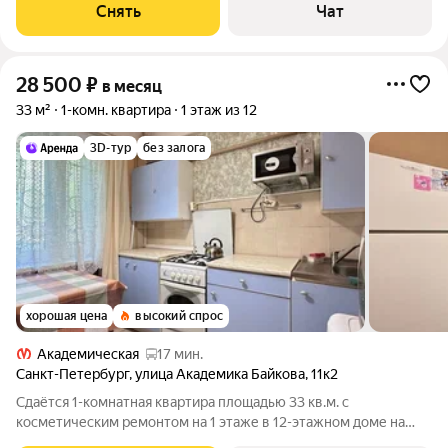
Снять
Чат
28 500
₽
в месяц
33 м²
1-комн. квартира
1 этаж из 12
3D-тур
без залога
хорошая цена
высокий спрос
Академическая
17 мин.
Санкт-Петербург
,
улица Академика Байкова
,
11к2
Сдаётся 1-комнатная квартира площадью 33 кв.м. с
косметическим ремонтом на 1 этаже в 12-этажном доме на
срок от 11 месяцев. Из техники есть: Телевизор Стиральная