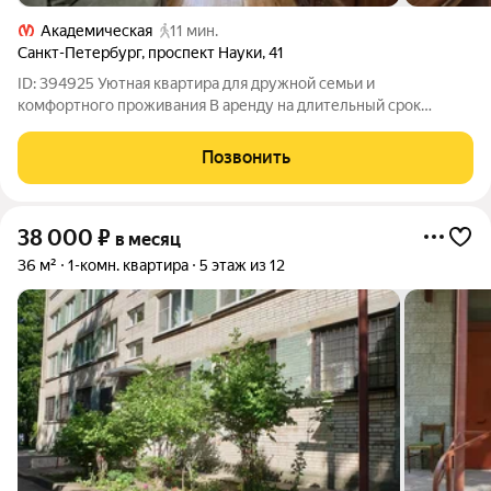
Академическая
11 мин.
Санкт-Петербург
,
проспект Науки
,
41
ID: 394925 Уютная квартира для дружной семьи и
комфортного проживания В аренду на длительный срок
предлагается уютная и теплая квартира в зеленом
благополучном и развитом микрорайоне рядом со станцией
Позвонить
метро «Академическая». Предлагаемая квартира
38 000
₽
в месяц
36 м²
1-комн. квартира
5 этаж из 12