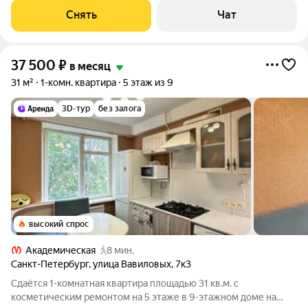
машина Холодильник Микроволновка Дом - панельный, окна
Снять
Чат
выходят на улицу. В подъезде
37 500
₽
в месяц
31 м²
1-комн. квартира
5 этаж из 9
3D-тур
без залога
высокий спрос
Академическая
8 мин.
Санкт-Петербург
,
улица Вавиловых
,
7к3
Сдаётся 1-комнатная квартира площадью 31 кв.м. с
косметическим ремонтом на 5 этаже в 9-этажном доме на