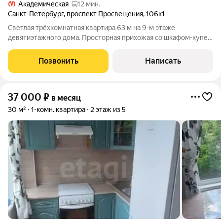
Академическая
12 мин.
Санкт-Петербург
,
проспект Просвещения
,
106к1
Светлая трёхкомнатная квартира 63 м на 9-м этаже
девятиэтажного дома. Просторная прихожая со шкафом-купе и
гардеробная 2,3 м. Кухня 6 м с кухонным уголком, можно
курить. Раздельные ванная и туалет: в санузле душевая
Позвонить
Написать
кабина, стиральная машина,
37 000
₽
в месяц
30 м²
1-комн. квартира
2 этаж из 5