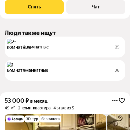
Стиральная машина Холодильник Микроволновка Дом -
Снять
Чат
панельный, окна выходят во двор.
Люди также ищут
2-комнатные
25
1-комнатные
36
53 000
₽
в месяц
49 м²
2-комн. квартира
4 этаж из 5
3D-тур
без залога