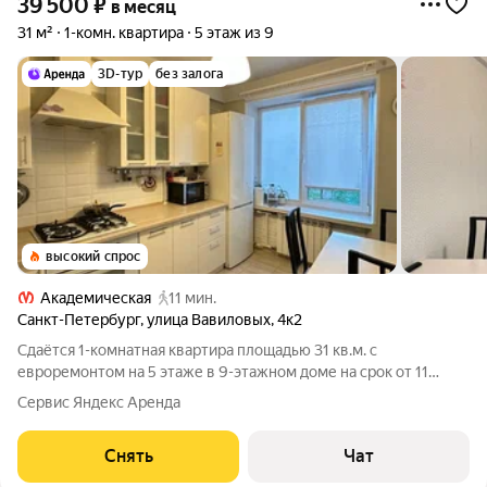
39 500
₽
в месяц
31 м²
1-комн. квартира
5 этаж из 9
3D-тур
без залога
высокий спрос
Академическая
11 мин.
Санкт-Петербург
,
улица Вавиловых
,
4к2
Сдаётся 1-комнатная квартира площадью 31 кв.м. с
евроремонтом на 5 этаже в 9-этажном доме на срок от 11
месяцев. Из техники есть: Телевизор Духовой шкаф
Сервис Яндекс Аренда
Стиральная машина Холодильник Микроволновка Дом -
панельный, окна выходят во двор. В
Снять
Чат