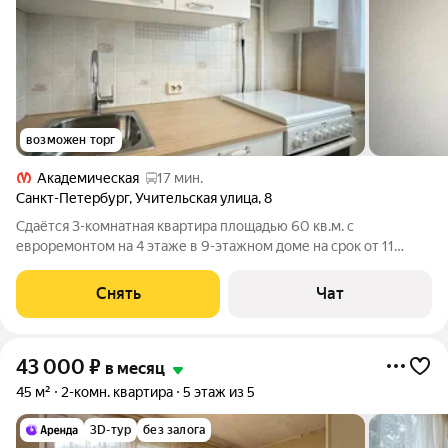
возможен торг
Академическая
17 мин.
Санкт-Петербург
,
Учительская улица
,
8
Сдаётся 3-комнатная квартира площадью 60 кв.м. с
евроремонтом на 4 этаже в 9-этажном доме на срок от 11
месяцев. Из техники есть: Духовой шкаф Стиральная машина
Холодильник Бойлер Пылесос Дом - панельный, окна выходят
Снять
Чат
во двор. В подъезде 1 лифт
43 000
₽
в месяц
45 м²
2-комн. квартира
5 этаж из 5
3D-тур
без залога