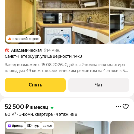
высокий спрос
Академическая
14 мин.
Санкт-Петербург
,
улица Верности
,
14к3
Заезд возможен с 15.08.2026. Сдаётся 2-комнатная квартира
площадью 49 кв.м. с косметическим ремонтом на 4 этаже в 5-
этажном доме на срок от 11 месяцев. Из техники есть:
Стиральная машина Холодильник Микроволновка Пылесос
Снять
Чат
Дом - панельный, окна
52 500
₽
в месяц
60 м²
3-комн. квартира
4 этаж из 9
3D-тур
залог