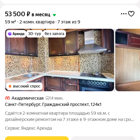
53 500
₽
в месяц
59 м²
2-комн. квартира
7 этаж из 9
3D-тур
без залога
высокий спрос
Академическая
14 мин.
Санкт-Петербург
,
Гражданский проспект
,
124к1
Сдаётся 2-комнатная квартира площадью 59 кв.м. с
дизайнерским ремонтом на 7 этаже в 9-этажном доме на срок
от 11 месяцев. Из техники есть: Телевизор Духовой шкаф
Сервис Яндекс Аренда
Стиральная машина Холодильник Посудомоечная машина
Микроволновка Дом - панельный,