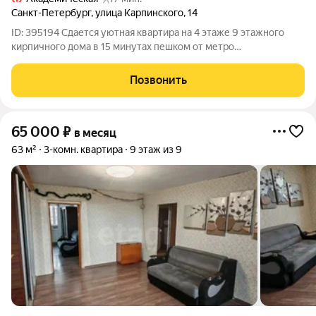
Санкт-Петербург
,
улица Карпинского
,
14
ID: 395194 Сдается уютная квартира на 4 этаже 9 этажного
кирпичного дома в 15 минутах пешком от метро
Академическая. Теплый дом, чистый подъезд, спокойные
соседи. Общая площадь - 30 м, жилая -17м, кухня - 9 м. Санузел
Позвонить
совмещённый. Квартира в хорошем
65 000
₽
в месяц
63 м²
3-комн. квартира
9 этаж из 9