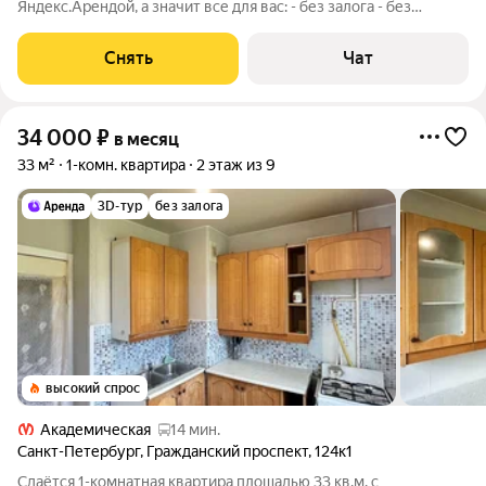
Яндекс.Арендой, а значит все для вас: - без залога - без
единоразовой комиссии - с поддержкой от наших
специалистов в процессе проживания Мы можем показать вам
Снять
Чат
квартиру онлайн это так же детально, как
34 000
₽
в месяц
33 м²
1-комн. квартира
2 этаж из 9
3D-тур
без залога
высокий спрос
Академическая
14 мин.
Санкт-Петербург
,
Гражданский проспект
,
124к1
Сдаётся 1-комнатная квартира площадью 33 кв.м. с