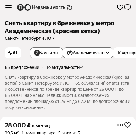
Снять квартиру в брежневке у метро
Академическая (красная ветка)
Санкт-Петербург и ЛО
AI
Фильтры
Академическая
Квартир
2
65 предложений
•
по актуальности
Снять квартиру в брежневке у метро Академическая (красная
ветка) в Санкт-Петербурге и ЛО — 65 объявлений от агентств
и собственников по аренде квартир по цене от 25 000 ₽ до
65 000 ₽ на Яндекс Недвижимости. Каталог свежих
предложений площадью от 29 м² до 67,2 м² по долгосрочной и
посуточной аренде.
28 000
₽
в месяц
29,5 м²
1-комн. квартира
5 этаж из 5