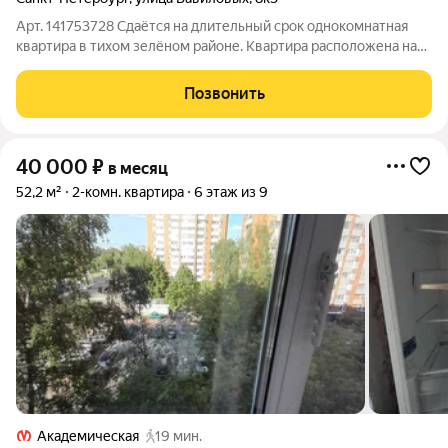
Арт. 141753728 Сдаётся на длительный срок однокомнатная
квартира в тихом зелёном районе. Квартира расположена на
4-м этаже Оснащена всем необходимым для комфортного
проживания: холодильник, микроволновая печь, чайник. два
Позвонить
стола, стул табурет, плита,
40 000
₽
в месяц
52,2 м²
2-комн. квартира
6 этаж из 9
Академическая
19 мин.