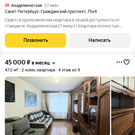
Академическая
7 мин.
Санкт-Петербург
,
Гражданский проспект
,
75к4
Сдается однокомнатная квартира в пешей доступности от
станции м. Академическая (7 минут) Квартира полностью
укомплектована, есть все необходимое для проживания:
диван вместительный шкаф - купе телевизор холодильник
Позвонить
Написать
кухонный гарнитур обеденная зона
45 000
₽
в месяц
47,5 м²
2-комн. квартира
4 этаж из 9