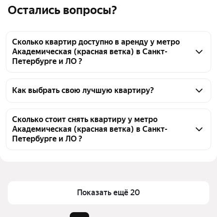
Остались вопросы?
Сколько квартир доступно в аренду у метро
Академическая (красная ветка) в Санкт-
Петербурге и ЛО ?
На Яндекс Недвижимости у метро Академическая 
(красная ветка) в Санкт-Петербурге и ЛО доступно 
Как выбрать свою лучшую квартиру?
в аренду 70 квартир, из них 6 объявлений от 
Чтобы снять квартиру в брежневке у метро 
собственников, 59 объявлений от агентств
Академическая (красная ветка), воспользуйтесь 
Сколько стоит снять квартиру у метро
Академическая (красная ветка) в Санкт-
удобными фильтрами и сортировкой для выбора 
Петербурге и ЛО ?
среди предложений в выбранном районе
Цена за квадратный метр
595 — 1 500 ₽
Помимо удобной сортировки по цене аренды вы 
можете отсортировать результаты по стоимости 
Площадь
29 — 67 м²
квадратного метра или площади
Показать ещё 20