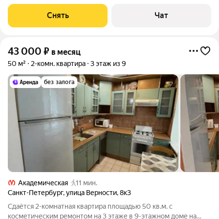
срок от 11 месяцев. Из техники есть: Стиральная машина
Холодильник Микроволновка Дом - панельный, окна выходят
Снять
Чат
во двор. В подъезде 1 лифт - 0
43 000
₽
в месяц
50 м²
2-комн. квартира
3 этаж из 9
без залога
Академическая
11 мин.
Санкт-Петербург
,
улица Верности
,
8к3
Сдаётся 2-комнатная квартира площадью 50 кв.м. с
косметическим ремонтом на 3 этаже в 9-этажном доме на