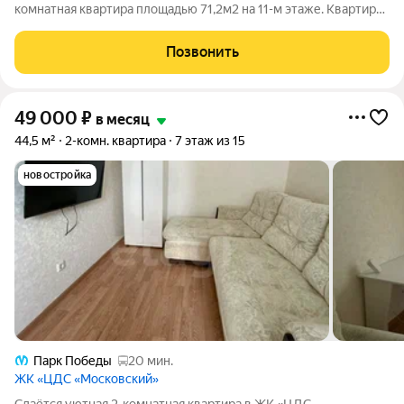
комнатная квартира площадью 71,2м2 на 11-м этаже. Квартира
чистая, сдается впервые, имеет 2 больших красивых балкона,
обеспечивающих хорошее проветривание, квартира
Позвонить
двухсторонняя с правильным
49 000
₽
в месяц
44,5 м²
2-комн. квартира
7 этаж из 15
новостройка
Парк Победы
20 мин.
ЖК «ЦДС «Московский»