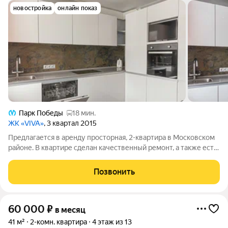
новостройка
онлайн показ
Парк Победы
18 мин.
ЖК «VIVA»
, 3 квартал 2015
Предлагается в аренду просторная, 2-квартира в Московском
районе. В квартире сделан качественный ремонт, а также есть
всё необходимое для комфортного проживания. Из плюсов
этой квартиры можно выделить: + Квартира светлая, уютная и
Позвонить
тёплая. Ремонт
60 000
₽
в месяц
41 м²
2-комн. квартира
4 этаж из 13