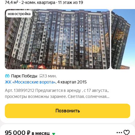
74,4 м²
2-комн. квартира
11 этаж из 19
новостройка
Парк Победы
13 мин.
ЖК «Московские ворота»
, 4 квартал 2015
Арт. 138991212 Предлагается в аренду , с 17 августа,,
просмотры возможны заранее. Светлая, солнечная
2комнатная квартира с евроремонтом в кирпично-
монолитном доме 2015 года . Просторная кухня 20.6 м
Позвонить
Планировка изолированная, санузел раздельный. В
95 000
₽
в месяц