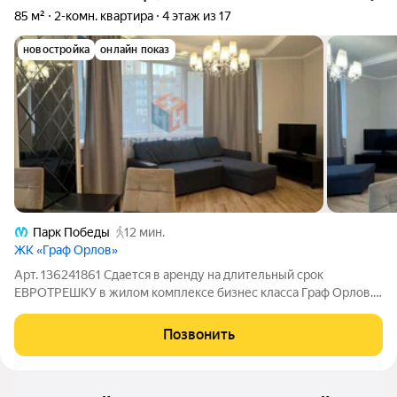
85 м²
2-комн. квартира
4 этаж из 17
новостройка
онлайн показ
Парк Победы
12 мин.
ЖК «Граф Орлов»
Арт. 136241861 Сдается в аренду на длительный срок
ЕВРОТРЕШКУ в жилом комплексе бизнес класса Граф Орлов.
До метро Московская 3 минуты пешком, до центра города на
наземном транспорте - 20 минут. Квартира освободится с 13
Позвонить
июня, заезжать можно 14 июня.