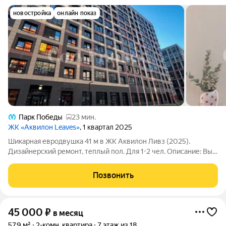
новостройка
онлайн показ
Парк Победы
23 мин.
ЖК «Аквилон Leaves»
, 1 квартал 2025
Шикарная евродвушка 41 м в ЖК Аквилон Ливз (2025).
Дизайнерский ремонт, теплый пол. Для 1-2 чел. Описание: Вы
ищете не просто квартиру, а готовый сценарий жизни в новом
доме с дизайнерским ремонтом и атмосферой парижского
Позвонить
кафе на лоджии? Сдается
45 000
₽
в месяц
57,9 м²
2-комн. квартира
7 этаж из 18