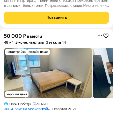
id:7373. Квартира для ценителей классики. Прекрасный ремонт
в светлых тёплых тонах. Потрясающая локация. Много зелени
вокруг, до парка Победы 10 минут пешком, рядом прекрасный
сквер, абсолютно вся необходимая инфраструктура есть а
Позвонить
данном комплексе:
50 000
₽
в месяц
48 м²
2-комн. квартира
3 этаж из 14
новостройка
онлайн показ
хорошая цена
Парк Победы
20 мин.
ЖК «Полис на Московской»
, 2 квартал 2021