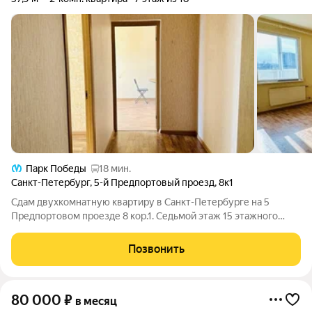
Парк Победы
18 мин.
Санкт-Петербург
,
5-й Предпортовый проезд
,
8к1
Сдам двухкомнатную квартиру в Санкт-Петербурге на 5
Предпортовом проезде 8 кор.1. Седьмой этаж 15 этажного
панельного дома,общая площадь 57,9 м2,комнаты
изолированные 18+20м2,кухня 8 м2,СУР,балкон. Мебель на
Позвонить
кухне,бытовая техника имеется. Комнаты без
80 000
₽
в месяц