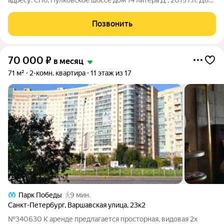
адресу: СПб, Пулковское шоссе дом 14 литера Д , 2015 г.п. Дом
расположен в престижном Московском районе, рядом с
парком Городов Героев, имеющим прекрасную прогулочную
Позвонить
зону с озерами,
70 000
₽
в месяц
71 м²
2-комн. квартира
11 этаж из 17
Парк Победы
9 мин.
Санкт-Петербург
,
Варшавская улица
,
23к2
№340630 К аренде предлагается просторная, видовая 2х