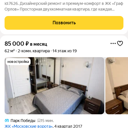
id:7626. Дизайнерский ремонт и премиум-комфорт в ЖК «Граф
Орлов» Просторная двухкомнатная квартира, где каждая
деталь продумана для жизни. Никакой бюджетной отделки
только натуральные материалы: паркет, керамика, массивные
Позвонить
подоконники. Встроенные
85 000
₽
в месяц
62 м²
2-комн. квартира
14 этаж из 19
новостройка
Парк Победы
15 мин.
ЖК «Московские ворота»
, 4 квартал 2017