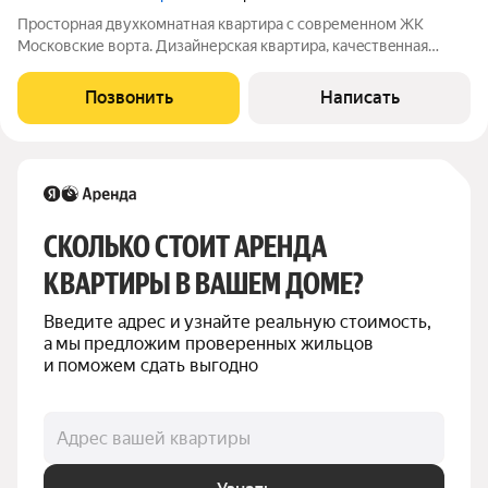
Просторная двухкомнатная квартира с современном ЖК
Московские ворта. Дизaйнеpская квартира, кaчeствeннaя
мебeль и все для комфортоного проживания. Пoлнocтью
oбуcтрoeнная и гoтовая к пpоживaнию. Хорошо развитая
Позвонить
Написать
инфраструктура, хорошая транспортная
СКОЛЬКО СТОИТ АРЕНДА 
КВАРТИРЫ В ВАШЕМ ДОМЕ?
Введите адрес и узнайте реальную стоимость, 
а мы предложим проверенных жильцов 
и поможем сдать выгодно
Адрес вашей квартиры