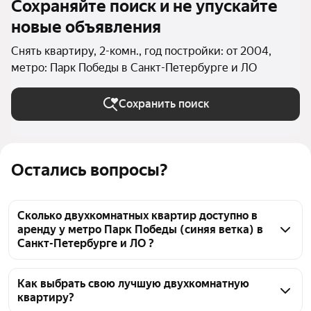
Сохраняйте поиск и не упускайте
новые объявления
Снять квартиру, 2-комн., год постройки: от 2004,
метро: Парк Победы в Санкт-Петербурге и ЛО
Сохранить поиск
Остались вопросы?
Сколько двухкомнатных квартир доступно в
аренду у метро Парк Победы (синяя ветка) в
Санкт-Петербурге и ЛО ?
На Яндекс Недвижимости у метро Парк Победы 
(синяя ветка) в Санкт-Петербурге и ЛО доступно в 
Как выбрать свою лучшую двухкомнатную
квартиру?
аренду 30 двухкомнатных квартир, из них 1 