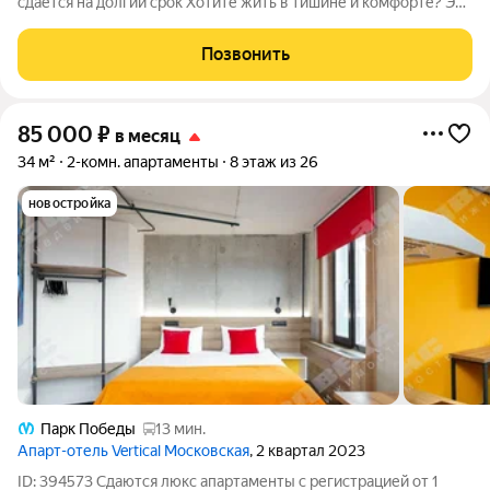
сдаётся на долгий срок Хотите жить в тишине и комфорте? Это
идеальный вариант для семьи с детьми. В квартире сделан
качественный ремонт, а изолированные комнаты делают её
Позвонить
максимально приватной.
85 000
₽
в месяц
34 м²
2-комн. апартаменты
8 этаж из 26
новостройка
Парк Победы
13 мин.
Апарт-отель Vertical Московская
, 2 квартал 2023
ID: 394573 Сдаются люкс апартаменты с регистрацией от 1