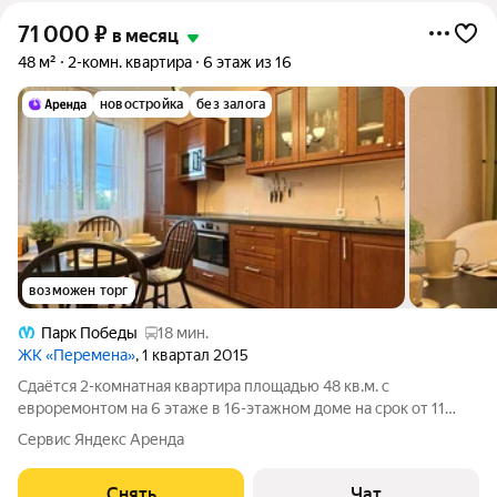
71 000
₽
в месяц
48 м²
2-комн. квартира
6 этаж из 16
новостройка
без залога
возможен торг
Парк Победы
18 мин.
ЖК «Перемена»
, 1 квартал 2015
Сдаётся 2-комнатная квартира площадью 48 кв.м. с
евроремонтом на 6 этаже в 16-этажном доме на срок от 11
месяцев. Из техники есть: Телевизор Духовой шкаф
Сервис Яндекс Аренда
Стиральная машина Холодильник Посудомоечная машина
Бойлер Микроволновка Пылесос Дом -
Снять
Чат