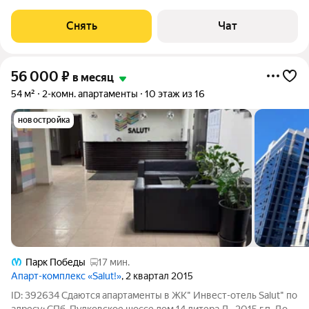
Стиральная машина Холодильник Кондиционер
Микроволновка Пылесос Дом - монолитный, окна
Снять
Чат
56 000
₽
в месяц
54 м²
2-комн. апартаменты
10 этаж из 16
новостройка
Парк Победы
17 мин.
Апарт-комплекс «Salut!»
, 2 квартал 2015
ID: 392634 Сдаются апартаменты в ЖК" Инвест-отель Salut" по