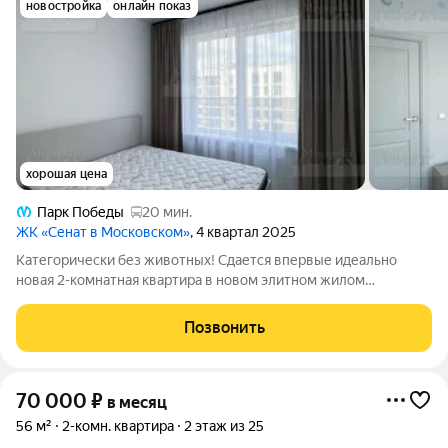
новостройка
онлайн показ
хорошая цена
Парк Победы
20 мин.
ЖК «Сенат в Московском»
, 4 квартал 2025
Категорически без животных! Сдается впервые идеально
новая 2-комнатная квартира в новом элитном жилом
комплексе Сенат. Квартира свободна, находится в идеальном
состоянии, полностью укомплектована и готова к
Позвонить
проживанию. Культурные соседи и отсутствие
70 000
₽
в месяц
56 м²
2-комн. квартира
2 этаж из 25