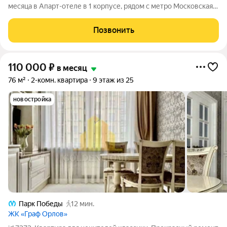
месяца в Апарт-отеле в 1 корпусе, рядом с метро Московская и
Звёздная. Удобное расположение апартаментов позволяет
добраться за 20 минут на автомобиле до центра Санкт-
Позвонить
Петербурга и увидеть
110 000
₽
в месяц
76 м²
2-комн. квартира
9 этаж из 25
новостройка
Парк Победы
12 мин.
ЖК «Граф Орлов»