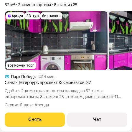
52 м²
2-комн. квартира
8 этаж из 25
3D-тур
без залога
возможен торг
Парк Победы
14 мин.
Санкт-Петербург
,
проспект Космонавтов
,
37
Сдаётся 2-комнатная квартира площадью 52 кв.м. с
евроремонтом на 8 этаже в 25-этажном доме на срок от 11
месяцев. Из техники есть: Телевизор Духовой шкаф
Сервис Яндекс Аренда
Стиральная машина Холодильник Кондиционер Бойлер
Микроволновка Пылесос Дом - монолитный,
Снять
Чат