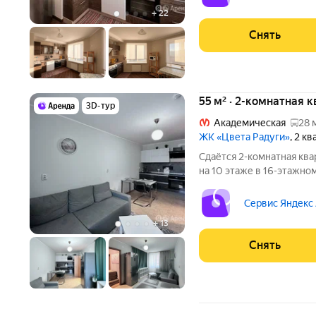
+
22
Снять
55 м² · 2-комнатная 
3D-тур
Академическая
28 
ЖК «Цвета Радуги»
, 2 к
Сдаётся 2-комнатная ква
на 10 этаже в 16-этажном
есть: Духовой шкаф Стиральная машина Холодильник
Микроволновка Дом - мон
Сервис Яндекс
подъезде 2
+
13
Снять