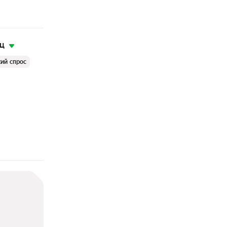
яц
ий спрос