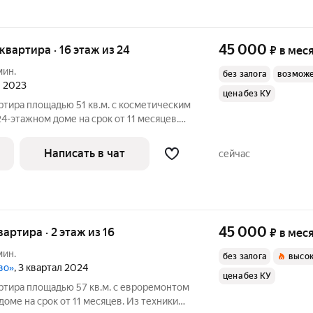
45 000
 квартира · 16 этаж из 24
₽
в мес
мин.
без залога
возможе
л 2023
цена без КУ
ртира площадью 51 кв.м. с косметическим
24-этажном доме на срок от 11 месяцев.
олитный, окна выходят на улицу. Есть
Написать в чат
сейчас
45 000
вартира · 2 этаж из 16
₽
в мес
мин.
без залога
высок
во»
, 3 квартал 2024
цена без КУ
ртира площадью 57 кв.м. с евроремонтом
доме на срок от 11 месяцев. Из техники