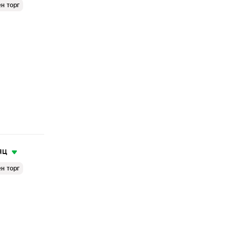
н торг
яц
н торг