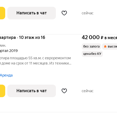
Написать в чат
сейчас
42 000
квартира · 10 этаж из 16
₽
в мес
мин.
без залога
высок
вартал 2019
цена без КУ
ртира площадью 55 кв.м. с евроремонтом
 доме на срок от 11 месяцев. Из техники
олитный, окна выходят во двор. В
 Аренда
Написать в чат
сейчас