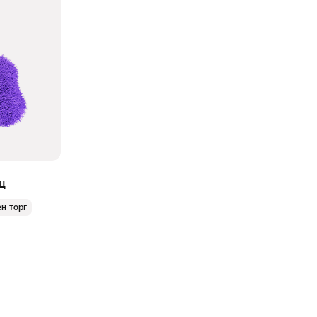
ц
н торг