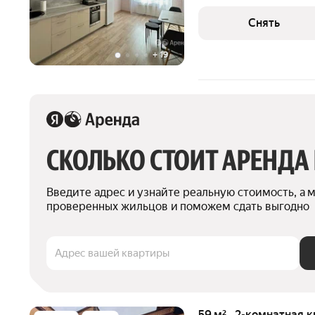
есть: Духовой шкаф Стиральная машина Холодильник
Микроволновка Пылесос Дом - монолитный, окна выходят на
Снять
улицу. В
+
19
СКОЛЬКО СТОИТ АРЕНДА
Введите адрес и узнайте реальную стоимость, а 
проверенных жильцов и поможем сдать выгодно
Адрес вашей квартиры
59 м² · 2-комнатная 