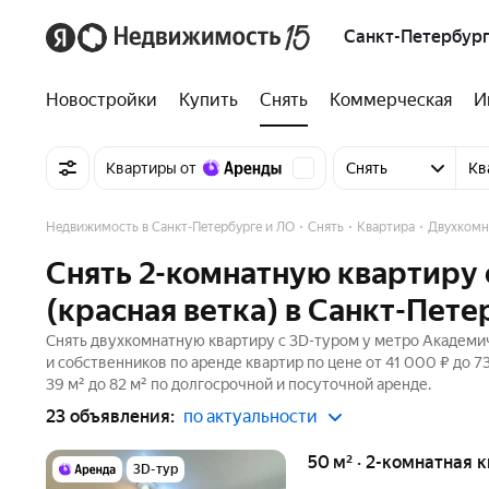
Санкт-Петербург
Новостройки
Купить
Снять
Коммерческая
И
Квартиры от
Снять
Кв
Недвижимость в Санкт-Петербурге и ЛО
Снять
Квартира
Двухкомн
Снять 2-комнатную квартиру 
(красная ветка) в Санкт-Пете
Снять двухкомнатную квартиру c 3D-туром у метро Академиче
и собственников по аренде квартир по цене от 41 000 ₽ до
39 м² до 82 м² по долгосрочной и посуточной аренде.
23 объявления:
по актуальности
50 м² · 2-комнатная 
3D-тур