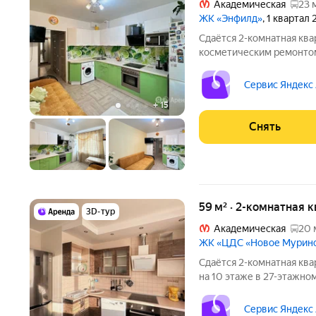
Академическая
23 
ЖК «Энфилд»
, 1 квартал
Сдаётся 2-комнатная ква
косметическим ремонтом
техники есть: Телевизор Духовой шкаф Стиральная машина
Холодильник Посудомоечная машина Микроволновка Дом -
Сервис Яндекс
монолитный, окна выход
+
15
Снять
59 м² · 2-комнатная 
3D-тур
Академическая
20 
ЖК «ЦДС «Новое Мурин
Сдаётся 2-комнатная ква
на 10 этаже в 27-этажном
есть: Телевизор Духовой шкаф Стиральная машина Холодильник
Сервис Яндекс