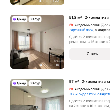
+
20
51,8 м² · 2-комнатная
3D-тур
Академическая
22 
Заречный парк
, 4 кварта
Сдаётся 2-комнатная ква
ремонтом на 16 этаже в 
Из техники есть: Духовой шкаф Стиральная машина Холодильник
Микроволновка Дом - мон
Снять
+
18
57 м² · 2-комнатная к
3D-тур
Академическая
23 
ЖК «Тридевяткино царст
Сдаётся 2-комнатная ква
на 2 этаже в 16-этажном 