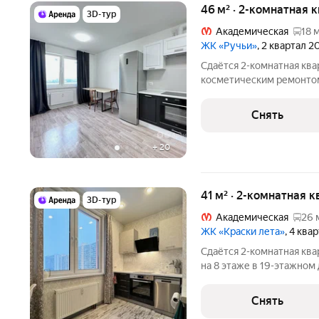
46 м² · 2-комнатная 
3D-тур
Академическая
18 
ЖК «Ручьи»
, 2 квартал 2
Сдаётся 2-комнатная ква
косметическим ремонтом 
от 11 месяцев. Из техники есть: Духовой шкаф Стир
Холодильник Посудомоечная машина Кондиционер
Снять
Микроволновка Пы
+
20
41 м² · 2-комнатная 
3D-тур
Академическая
26 
ЖК «Краски лета»
, 4 ква
Сдаётся 2-комнатная ква
на 8 этаже в 19-этажном 
есть: Телевизор Духовой шкаф Стиральная машина Холодильник
Посудомоечная машина Д
Снять
улицу.