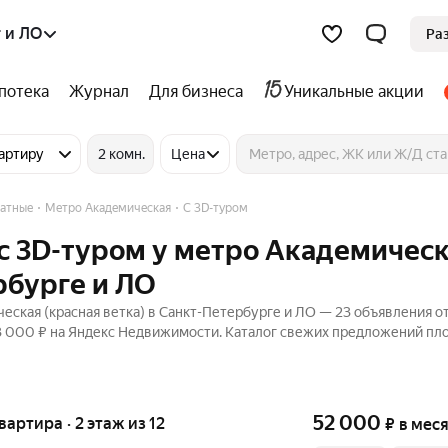
 и ЛО
Ра
потека
Журнал
Для бизнеса
Уникальные акции
артиру
2 комн.
Цена
атные
Метро Академическая
C 3D-туром
c 3D-туром у метро Академичес
рбурге и ЛО
ская (красная ветка) в Санкт-Петербурге и ЛО — 23 объявления от
 73 000 ₽ на Яндекс Недвижимости. Каталог свежих предложений пл
52 000
квартира · 2 этаж из 12
₽
в мес