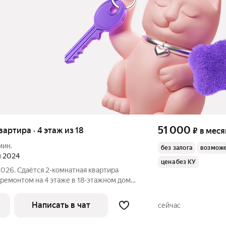
51 000
квартира · 4 этаж из 18
₽
в меся
мин.
без залога
возможе
л 2024
цена без КУ
2026. Сдаётся 2-комнатная квартира
оремонтом на 4 этаже в 18-этажном доме
 Телевизор Духовой шкаф
Стиральная машина Холодильник Посудомоечная машина
Написать в чат
сейчас