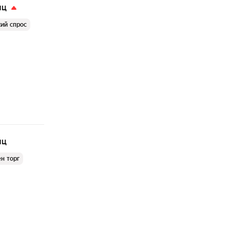
яц
ий спрос
яц
н торг