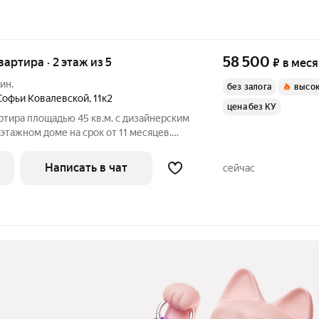
58 500
квартира · 2 этаж из 5
₽
в мес
ин.
без залога
высок
Софьи Ковалевской
,
11к2
цена без КУ
ртира площадью 45 кв.м. с дизайнерским
этажном доме на срок от 11 месяцев.
солютно новое, квартира после
и есть: Духовой шкаф
Написать в чат
сейчас