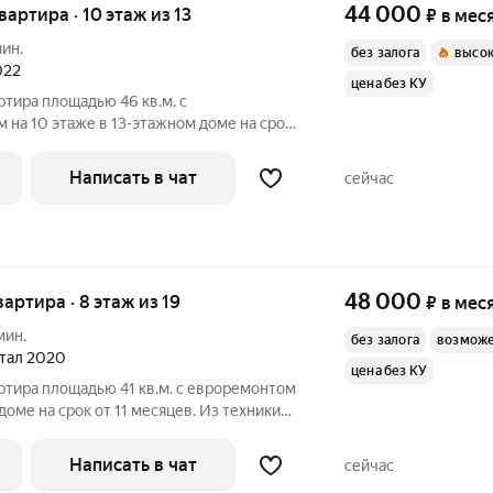
44 000
квартира · 10 этаж из 13
₽
в мес
мин.
без залога
высок
022
цена без КУ
ртира площадью 46 кв.м. с
на 10 этаже в 13-этажном доме на срок
альная машина
Написать в чат
сейчас
лесос Дом
48 000
квартира · 8 этаж из 19
₽
в мес
мин.
без залога
возможе
ртал 2020
цена без КУ
ртира площадью 41 кв.м. с евроремонтом
доме на срок от 11 месяцев. Из техники
ом - монолитный, окна выходят на
Написать в чат
сейчас