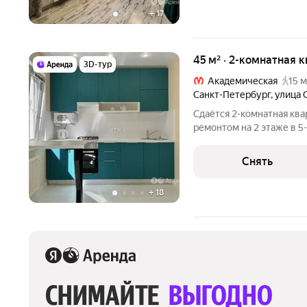
+
17
45 м² · 2-комнатная 
3D-тур
Академическая
15 м
Санкт-Петербург
,
улица 
Сдаётся 2-комнатная ква
ремонтом на 2 этаже в 5-
Сдаётся впервые. Всё аб
капитального ремонта. Из техник
Снять
Стиральная машина
+
18
СНИМАЙТЕ 
ВЫГОДНО