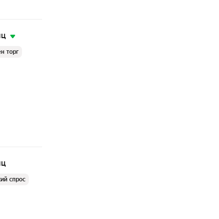
яц
н торг
яц
ий спрос