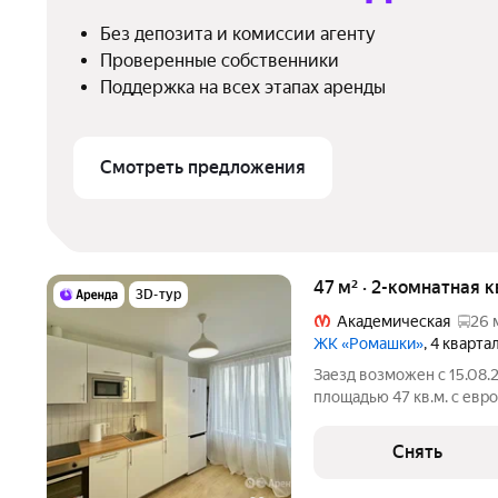
Без депозита и комиссии агенту
Проверенные собственники
Поддержка на всех этапах аренды
Смотреть предложения
47 м² · 2-комнатная 
3D-тур
Академическая
26 
ЖК «Ромашки»
, 4 кварта
Заезд возможен с 15.08.
площадью 47 кв.м. с евр
на срок от 11 месяцев. Из техники есть:
Снять