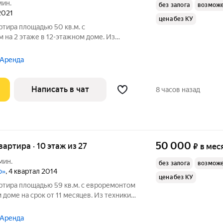
мин.
без залога
возможе
 2021
цена без КУ
ртира площадью 50 кв.м. с
 на 2 этаже в 12-этажном доме. Из
 Аренда
ят во
Написать в чат
8 часов назад
50 000
квартира · 10 этаж из 27
₽
в мес
мин.
без залога
возможе
о»
, 4 квартал 2014
цена без КУ
ртира площадью 59 кв.м. с евроремонтом
 доме на срок от 11 месяцев. Из техники
Посудомоечная машина Микроволновка Пылесос Дом -
 Аренда