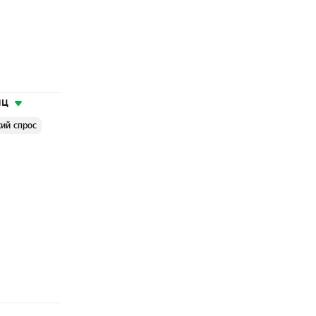
яц
ий спрос