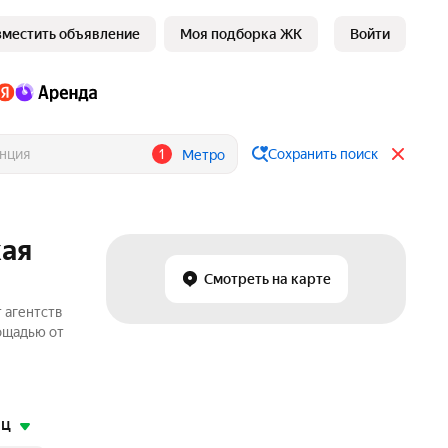
зместить объявление
Моя подборка ЖК
Войти
1
Сохранить поиск
Метро
кая
Смотреть на карте
 агентств
ощадью от
яц