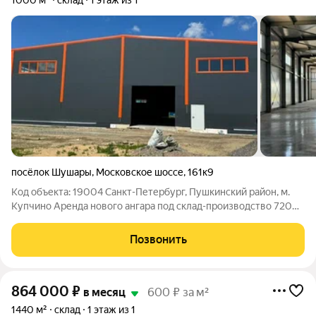
1000 м²
склад
1 этаж из 1
посёлок Шушары
,
Московское шоссе
,
161к9
Код объекта: 19004 Санкт-Петербург, Пушкинский район, м.
Купчино Аренда нового ангара под склад-производство 720
-1000- 5760 м Сдается в аренду новый отапливаемый ангар
под склад-производство, общей площадью 1000, 1440 м.
Позвонить
Рядом будут располагаться 3
864 000
₽
в месяц
600 ₽ за м²
1440 м²
склад
1 этаж из 1