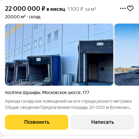
22 000 000
₽
в месяц
1 100 ₽ за м²
20000 м²
склад
посёлок Шушары
,
Московское шоссе
,
177
Аренда складских помещений на юге города разного метража
Общие сведения Предлагаемая площадь 20 000 м Возможно
деление от 5 000 м. Характеристики - Высота потолков 12,5 м -
Пол антипыль - Нагрузка на пол - 6т/м - Доки, оборудованные
Позвонить
Написать
доклевеллерами и