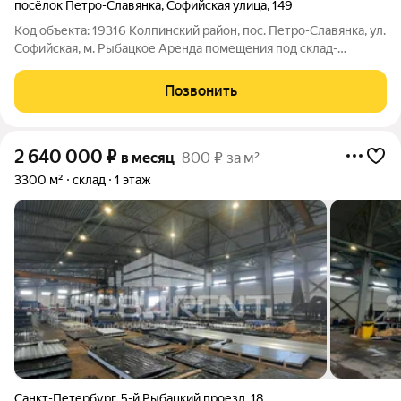
посёлок Петро-Славянка
,
Софийская улица
,
149
Код объекта: 19316 Колпинский район, пос. Петро-Славянка, ул.
Софийская, м. Рыбацкое Аренда помещения под склад-
производство 1500 м Сдается в аренду помещение под склад-
производство, общая площадь - 1500 м. Высота потолков до
Позвонить
ферм - 7 м. Наличие двух
2 640 000
₽
в месяц
800 ₽ за м²
3300 м²
склад
1 этаж
Санкт-Петербург
,
5-й Рыбацкий проезд
,
18