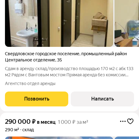
Свердловское городское поселение
,
промышленный район
Центральное отделение
,
35
Сдам в аренду склад/производство площадью 170 м2 с абк 133
м2 Рядом с Вантовым мостом Прямая аренда без комиссии
Освобождается к 1 июня Высота потолка 5 м 2 ворот в ноль
Агентство отдел аренды
Мощность 50 кВт Пол - ровный с покрытием топинг Санузлы,
душевая Офисы и
Позвонить
Написать
290 000
₽
в месяц
1 000 ₽ за м²
290 м²
склад