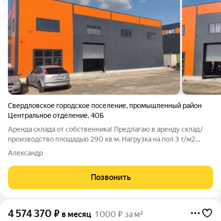
Свердловское городское поселение
,
промышленный район
Центральное отделение
,
40Б
Аренда склада от собственника! Предлагаю в аренду склад/
производство площадью 290 кв м. Нагрузка на пол 3 т/м2
Высота потолка 6 м. Ворота под фуру, высотой 5 м.
Александр
Электричество - 30 кВт. Прилегающая площадка 300 м2 Полы
антипыль Склад 1000 руб./м2 с
Позвонить
4 574 370
₽
в месяц
1 000 ₽ за м²