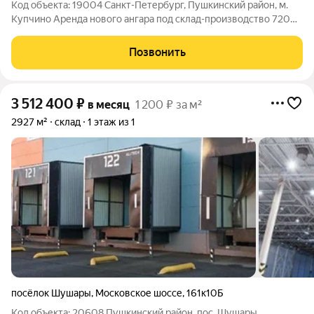
Код объекта: 19004 Санкт-Петербург, Пушкинский район, м.
Купчино Аренда нового ангара под склад-производство 720
-1000- 5760 м Сдается в аренду новый отапливаемый ангар
под склад-производство, общей площадью 1000, 1440 м.
Позвонить
Рядом будут располагаться 3
3 512 400
₽
в месяц
1 200 ₽ за м²
2927 м²
склад
1 этаж из 1
посёлок Шушары
,
Московское шоссе
,
161к10Б
Код объекта: 20608 Пушкинский район, пос. Шушары,