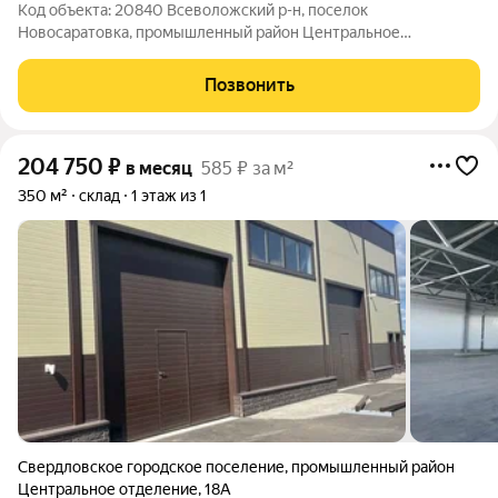
Код объекта: 20840 Всеволожский р-н, поселок
Новосаратовка, промышленный район Центральное
отделение, метро Большевиков Аренда под склад,
производство или автосервис 300+350 или 650 Аренда под
Позвонить
склад или производство помещения 650 м2 с возможеностью
204 750
₽
в месяц
585 ₽ за м²
350 м²
склад
1 этаж из 1
Свердловское городское поселение
,
промышленный район
Центральное отделение
,
18А