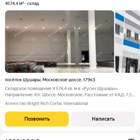
4574,4 м²
склад
посёлок Шушары
,
Московское шоссе
,
179к3
Складское помещение 4 574.4 кв. м в «Русич Шушары».
Направление: Юг. Шоссе: Московское. Расстояние от КАД: 7.3
км. Характеристики: - Класс: A; - Локация по рынку: Шушары; -
Агентство Bright Riсh Corfac International
Тип склада: Мультитемпературный склад; - Высота потолков:
12.5 м; - Нагрузка
Позвонить
Написать