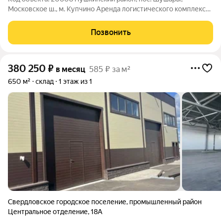
Московское ш., м. Купчино Аренда логистического комплекса
класса "А" 2927 м Сдается в аренду современный
логистический комплекс класса «А» Nordway площадью
Позвонить
2926,92 м в корпусе 3. Площадь включает в
380 250
₽
в месяц
585 ₽ за м²
650 м²
склад
1 этаж из 1
Свердловское городское поселение
,
промышленный район
Центральное отделение
,
18А