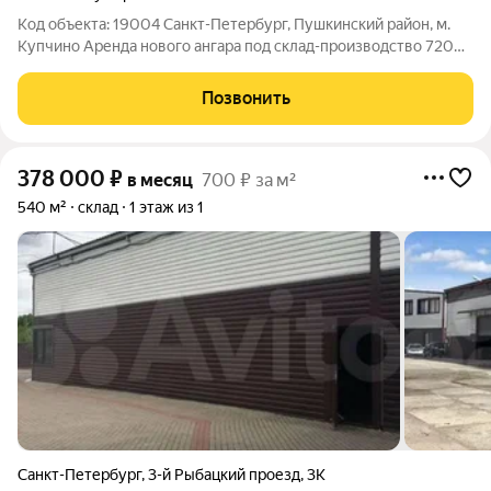
Код объекта: 19004 Санкт-Петербург, Пушкинский район, м.
Купчино Аренда нового ангара под склад-производство 720
-1000- 5760 м Сдается в аренду новый отапливаемый ангар
под склад-производство, общей площадью 1000, 1440 м.
Позвонить
Рядом будут располагаться 3
378 000
₽
в месяц
700 ₽ за м²
540 м²
склад
1 этаж из 1
Санкт-Петербург
,
3-й Рыбацкий проезд
,
3К