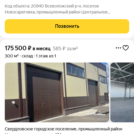
Код объекта: 20840 Всеволожский р-н, поселок
Новосаратовка, промышленный район Центральное
отделение, метро Большевиков Аренда под склад,
производство или автосервис 300+350 или 650 Аренда под
Позвонить
склад или производство помещения 650 м2 с возможеностью
175 500
₽
в месяц
585 ₽ за м²
300 м²
склад
1 этаж из 1
Свердловское городское поселение
,
промышленный район