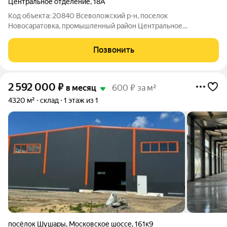
Центральное отделение
,
18А
Код объекта: 20840 Всеволожский р-н, поселок
Новосаратовка, промышленный район Центральное
отделение, метро Большевиков Аренда под склад,
производство или автосервис 300+350 или 650 Аренда под
Позвонить
склад или производство помещения 650 м2 с возможеностью
2 592 000
₽
в месяц
600 ₽ за м²
4320 м²
склад
1 этаж из 1
посёлок Шушары
,
Московское шоссе
,
161к9