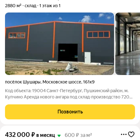
2880 м²
склад
1 этаж из 1
посёлок Шушары
,
Московское шоссе
,
161к9
Код объекта: 19004 Санкт-Петербург, Пушкинский район, м.
Купчино Аренда нового ангара под склад-производство 720
-1000- 5760 м Сдается в аренду новый отапливаемый ангар
под склад-производство, общей площадью 1000, 1440 м.
Позвонить
Рядом будут располагаться 3
432 000
₽
в месяц
600 ₽ за м²