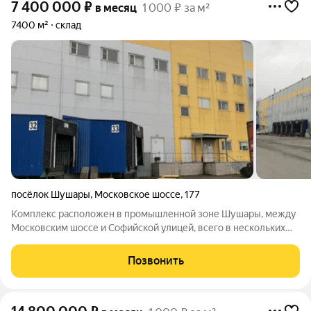
7 400 000
₽
в месяц
1 000 ₽ за м²
7400 м²
склад
посёлок Шушары
,
Московское шоссе
,
177
Комплекс расположен в промышленной зоне Шушары, между
Московским шоссе и Софийской улицей, всего в нескольких
минутах езды от станции метро «Шушары». Бетонные полы с
антипылевым покрытием, рабочая высота потолков 12,5
Позвонить
метров, шаг колонн 18х24 метра,