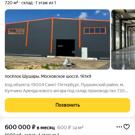
720 м²
склад
1 этаж из 1
посёлок Шушары
,
Московское шоссе
,
161к9
Код объекта: 19004 Санкт-Петербург, Пушкинский район, м.
Купчино Аренда нового ангара под склад-производство 720
-1000- 5760 м Сдается в аренду новый отапливаемый ангар
под склад-производство, общей площадью 1000, 1440 м.
Позвонить
Рядом будут располагаться 3
600 000
₽
в месяц
600 ₽ за м²