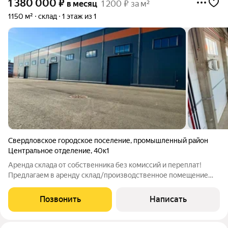
1 380 000
₽
в месяц
1 200 ₽ за м²
1150 м²
склад
1 этаж из 1
Свердловское городское поселение
,
промышленный район
Центральное отделение
,
40к1
Аренда склада от собственника без комиссий и переплат!
Предлагаем в аренду склад/производственное помещение
площадью 1150 м с административно-бытовым комплексом
(АБК) площадью 300 м (3 этажа). Характеристики склада:
Позвонить
Написать
Высота потолка 8 м Мощность