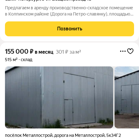
Предлагаем в аренду производственно-складское помещение
в Колпинском районе (Дорога на Петро-славянку), площадью
3300 м2. Технические характеристики помещения: Площадь -
3300 м2 Кран-балки 4 штуки, две грузоподъемностью - 5 тонн,
Позвонить
и две
155 000
₽
в месяц
301 ₽ за м²
515 м²
склад
посёлок Металлострой
,
дорога на Металлострой
,
5к34Г2