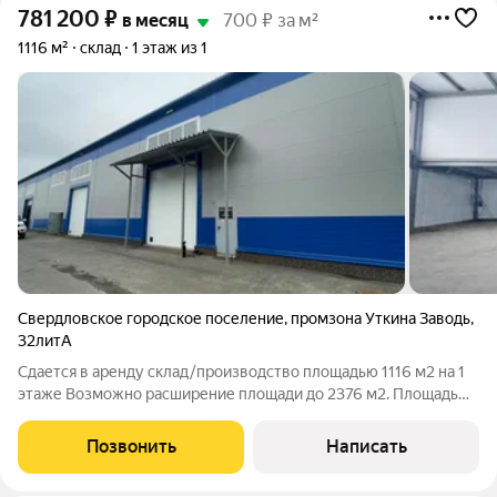
781 200
₽
в месяц
700 ₽ за м²
1116 м²
склад
1 этаж из 1
Свердловское городское поселение
,
промзона Уткина Заводь
,
32литА
Сдается в аренду склад/производство площадью 1116 м2 на 1
этаже Возможно расширение площади до 2376 м2. Площадь
1116 м2 (размер 42х24 м) Площадь склада по полу 1008 м2 +
абк 108 м2 Высота потолка 6 м (до ферм) Мощность 100 кВт 4
Позвонить
Написать
ворот в ноль, высота