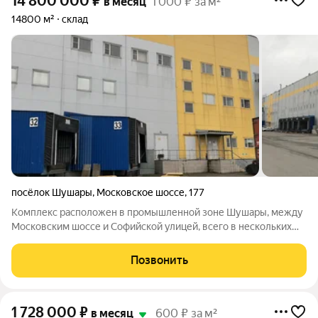
14 800 000
₽
в месяц
1 000 ₽ за м²
14800 м²
склад
посёлок Шушары
,
Московское шоссе
,
177
Комплекс расположен в промышленной зоне Шушары, между
Московским шоссе и Софийской улицей, всего в нескольких
минутах езды от станции метро «Шушары». Бетонные полы с
антипылевым покрытием, рабочая высота потолков 12,5
Позвонить
метров, шаг колонн 18х24 метра,
1 728 000
₽
в месяц
600 ₽ за м²