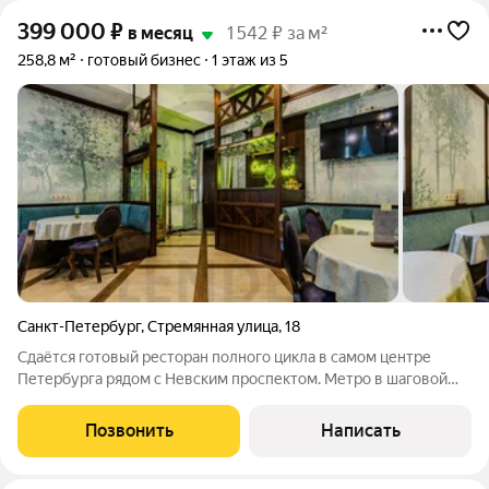
399 000
₽
в месяц
1 542 ₽ за м²
258,8 м²
готовый бизнес
1 этаж из 5
Санкт-Петербург
,
Стремянная улица
,
18
Сдаётся готовый ресторан полного цикла в самом центре
Петербурга рядом с Невским проспектом. Метро в шаговой
доступности: Маяковская (198 м), Площадь Восстания (550 м),
Достоевская (700 м). Помещение полностью оборудовано и
Позвонить
Написать
работает: заходите и