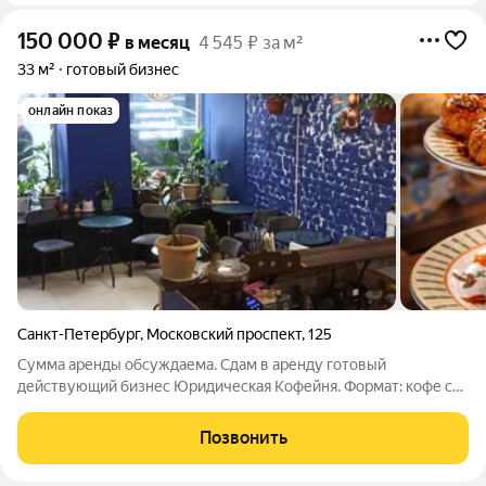
150 000
₽
в месяц
4 545 ₽ за м²
33 м²
готовый бизнес
онлайн показ
Санкт-Петербург
,
Московский проспект
,
125
Сумма аренды обсуждаема. Сдам в аренду готовый
действующий бизнес Юридическая Кофейня. Формат: кофе с
собой + уютная точка с уже выстроенными процессами.
Можно заходить и работать с первого дня всё настроено.+ база
Позвонить
клиентов + Яндекс Бизнес, свой