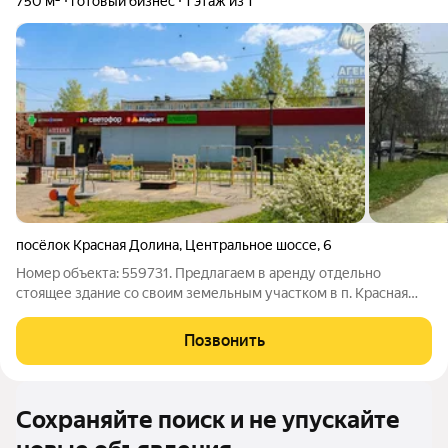
750 м²
готовый бизнес
1 этаж из 1
посёлок Красная Долина
,
Центральное шоссе
,
6
Номер объекта: 559731. Предлагаем в аренду отдельно
стоящее здание со своим земельным участком в п. Красная
Долина. Основные характеристики: Площадь: 750 м2; Земля в
собственности 17 соток, 8 соток под зданием, 9 соток перед
Позвонить
зданием; Мощность
Сохраняйте поиск и не упускайте