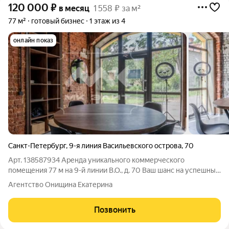
120 000
₽
в месяц
1 558 ₽ за м²
77 м²
готовый бизнес
1 этаж из 4
онлайн показ
Санкт-Петербург
,
9-я линия Васильевского острова
,
70
Арт. 138587934 Аренда уникального коммерческого
помещения 77 м на 9-й линии В.О., д. 70 Ваш шанс на успешный
бизнес! Ищете идеальное место для вашего бизнеса? -Это
Агентство Онищина Екатерина
помещение в историческом здании на Васильевском острова.
Адрес: 9-я линия В.О., д. 70
Позвонить