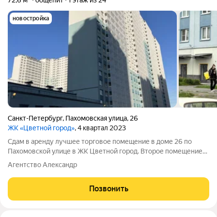
72,6 м²
общепит
1 этаж из 24
новостройка
Санкт-Петербург
,
Пахомовская улица
,
26
ЖК «Цветной город»
, 4 квартал 2023
Сдам в аренду лучшее торговое помещение в доме 26 по
Пахомовской улице в ЖК Цветной город. Второе помещение
от перекрестка Муринской дороги и Пахомовской улицы. В
Агентство Александр
помещении 1 вход с улицы, также 2 окна со стороны
пахомовской улицы, высота потолков
Позвонить