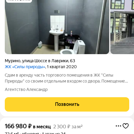
Мурино
,
улица Шоссе в Лаврики
,
63
ЖК «Силы природы»
, 1 квартал 2020
Сдам в аренду часть торгового помещения в ЖК "Силы
Природы" со своим отдельным входом со двора. Помещение
расположено на первом этаже 14 этажного жилого дома. 1
Агентство Александр
окно во двор. Все коммуникации есть. Ремонт есть. Жилой
комплекс комплекс заселен уже
Позвонить
166 980
₽
в месяц
2 300 ₽ за м²