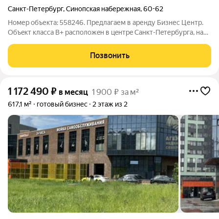
Санкт-Петербург
,
Синопская набережная
,
60-62
Номер объекта: 558246. Предлагаем в аренду Бизнес Центр.
Объeкт клacca В+ pacполoжeн в цeнтpe Caнкт-Пeтербуpгa, на
пepвой линии Синoпской нaбeрeжнoй. Основные
характеристики: Общая площадь 7 550 м, арендопригодная 6
Позвонить
034 м; 8 этажей. Комплекс
1 172 490
₽
в месяц
1 900 ₽ за м²
617,1 м²
готовый бизнес
2 этаж из 2