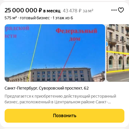
25 000 000
₽
в месяц
43 478 ₽ за м²
575 м²
готовый бизнес
1 этаж из 6
Санкт-Петербург
,
Суворовский проспект
,
62
Предлагается к приобретению действующий ресторанный
бизнес, расположенный в Центральном районе Санкт-
Петербурга.Общая площадь помещений составляет 575м2
(416м2 + 110м2 + 49м2)Электрическая мощность 160 кВт.
Позвонить
Высота потолков 7,5 метров.Уникальное