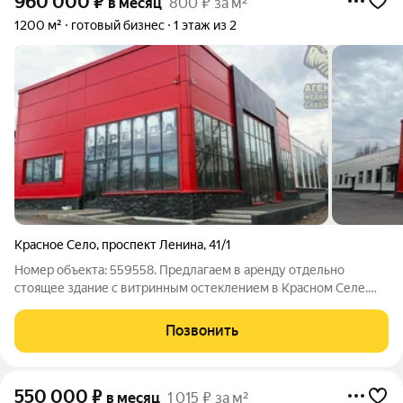
960 000
₽
в месяц
800 ₽ за м²
1200 м²
готовый бизнес
1 этаж из 2
Красное Село
,
проспект Ленина
,
41/1
Номер объекта: 559558. Предлагаем в аренду отдельно
стоящее здание с витринным остеклением в Красном Селе.
Подойдет под спортивную деятельность, общепит. Основные
характеристики: Площадь общая: 1200 м2; Мощность
Позвонить
электросети: 50 кВт, возможно
550 000
₽
в месяц
1 015 ₽ за м²