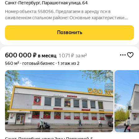
Санкт-Петербург
,
Парашютная улица
,
64
Номер объекта: 558056. Предлагаем в аренду псн в
оживленном спальном районе! Основные характеристики:
Площадь:617,1м2; Мощность электросети: 80кВт; Высота
потолков: 5м; Этаж: 2; В густонаселенном спальном районе на
Позвонить
первой линии; Стоимость,
600 000
₽
в месяц
1 071 ₽ за м²
560 м²
готовый бизнес
1 этаж из 2