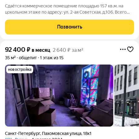
Сдаётся коммерческое помещение площадью 157 кв.м. на
цокольном этаже по адресу: ул. 2-ая Советская, д.10б. Всего
600 метров от метро Площадь Восстания (7-8 минут пешком).
Высота потолков 3,3 метра. Стоимость аренды: 350 000
Позвонить
рублей в месяц. Помещение
92 400
₽
в месяц
2 640 ₽ за м²
35 м²
общепит
1 этаж из 15
новостройка
Санкт-Петербург
,
Пахомовская улица
,
18к1