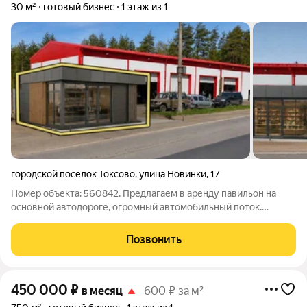
30 м²
готовый бизнес
1 этаж из 1
городской посёлок Токсово
,
улица Новинки
,
17
Номер объекта: 560842. Предлагаем в аренду павильон на
основной автодороге, огромный автомобильный поток.
Основные характеристики: Площадь 30м(возможна любая
площадь по запросу арендатора ) ; Высота потолков 3м; Этаж 1;
Позвонить
В непосредственной
450 000
₽
в месяц
600 ₽ за м²