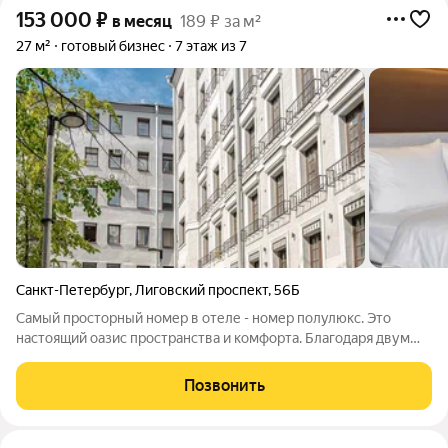
153 000
₽
в месяц
189 ₽ за м²
27 м²
готовый бизнес
7 этаж из 7
Санкт-Петербург
,
Лиговский проспект
,
56Б
Самый просторный номер в отеле - номер полулюкс. Это
настоящий оазис пространства и комфорта. Благодаря двум
окнам в номере будет много света, что создаст атмосферу
комфорта и уюта. Вид во внутренний дворик добавит тишины
Позвонить
и спокойствия, позволяя