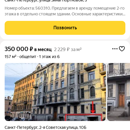
Санкт-Петербург
,
улица Зины Портновой
,
5
Номер объекта: 560310. Предлагаем в аренду помещение 2-го
этажа в отдельно стоящем здании. Основные характеристики:
Площадь: 560м2; Высота потолков: 3,8 м; Этаж: 2 целиком;
.Есть возможность установить подъемник; Есть вентиляция и
Позвонить
кондиционеры;
350 000
₽
в месяц
2 229 ₽ за м²
157 м²
общепит
1 этаж из 6
Санкт-Петербург
,
2-я Советская улица
,
10Б