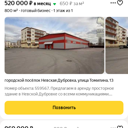
520 000
₽
в месяц
650 ₽ за м²
800 м²
готовый бизнес
1 этаж из 1
городской посёлок Невская Дубровка
,
улица Томилина
,
13
Номер объекта: 559567. Предлагаем в аренду просторное
здание в Невской Дубровке со всеми коммуникациями.
Основные характеристики: Площадь: 800 м2; Мощность
электросети: 150 кВт; Высота потолков: 5 м до фермы; Новая
Позвонить
Дубровка, улица Томилина, 13;