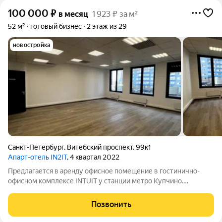
100 000
₽
в месяц
1 923 ₽ за м²
52 м²
готовый бизнес
2 этаж из 29
новостройка
Санкт-Петербург
,
Витебский проспект
,
99к1
Апарт-отель IN2IT
, 4 квартал 2022
Предлагается в аренду офисное помещение в гостинично-
офисном комплексе INTUIT у станции метро Купчино.
Близость крупного транспортного узла обеспечивает высокий
уровень трафика. Сам комплекс огромен - 29 этажей дают
Позвонить
высокую плотность населения.