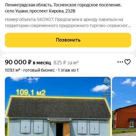
Ленинградская область
,
Тосненское городское поселение
,
село Ушаки
,
проспект Кирова
,
232В
Номер объекта: 560907. Предлагаем в аренду павильон на
территории современного придорожного торгово-сервисного
комплекса. Основные характеристики: Площадь павильона: 45
м2 ; Мощность электросети: до 25 кВт; Заасфальтированный
Позвонить
заезд со
90 000
₽
в месяц
825 ₽ за м²
109,1 м²
готовый бизнес
1 этаж из 1