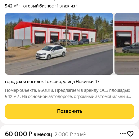
542 м²
готовый бизнес
1 этаж из 1
городской посёлок Токсово
,
улица Новинки
,
17
Номер объекта: 560818. Предлагаем в аренду ОСЗ площадью
542 м2 . На основной автодороге, огромный автомобильный
поток. Основные характеристики: Площадь 542 м2; Высота
потолков 6 метров; Этаж 1; Помещение на 5 постов; Имеются
Позвонить
окна; Ролетные
60 000
₽
в месяц
2 000 ₽ за м²