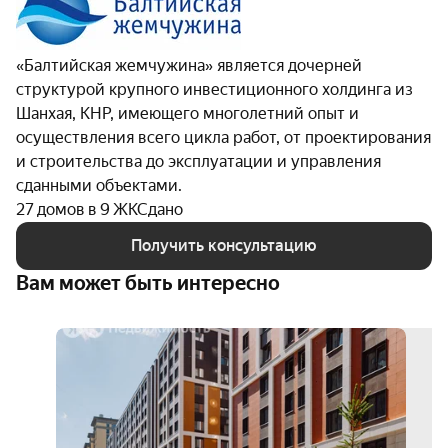
«Балтийская жемчужина» является дочерней
структурой крупного инвестиционного холдинга из
Шанхая, КНР, имеющего многолетний опыт и
осуществления всего цикла работ, от проектирования
и строительства до эксплуатации и управления
сданными объектами.
27 домов в 9 ЖК
Сдано
Получить консультацию
Вам может быть интересно
скид
до
35%
3D-
тур