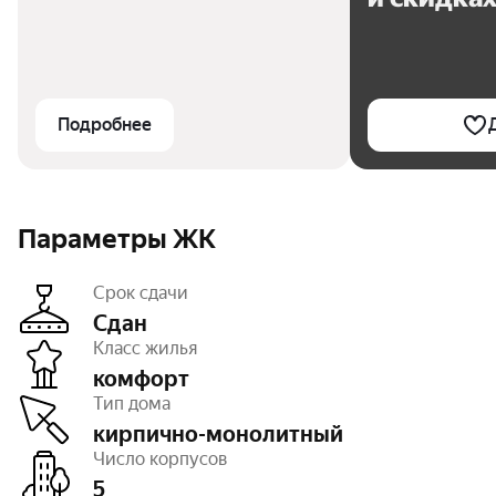
Подробнее
Параметры ЖК
Срок сдачи
Сдан
Класс жилья
комфорт
Этажность
от 8 до 18
Тип дома
Отделка
черновая
Высота потолков
2,82 м
кирпично-монолитный
Тип договора
ДКП
Число корпусов
Очереди
1
5
Число квартир
1 189