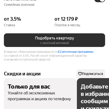
Семейная, военная
от 3.5%
от 12 179 ₽
Ставка
Платёж в месяц
Подобрать квартиру
с льготной ипотекой
В квартал «Жемчужная премьера» есть
62 ипотечные программы
со ставкой от 3.5%.
Расчёт носит информационный характер
и не является публичной офертой.
Скидки и акции
Подписаться
Только для вас
Добавьте
в избран
Узнайте об эксклюзивных
программах и акциях по телефону
сообщим 
и скидка