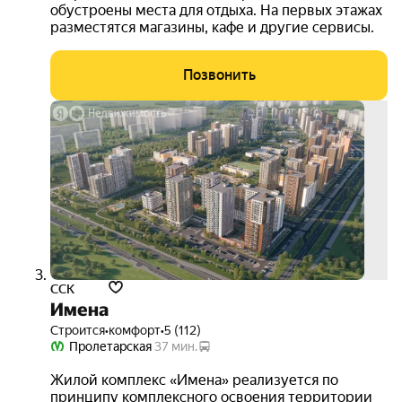
обустроены места для отдыха. На первых этажах
разместятся магазины, кафе и другие сервисы.
Позвонить
семе
ипот
3.5%
3D-
тур
ССК
Имена
Строится
•
комфорт
•
5 (112)
Пролетарская
37 мин.
Жилой комплекс «Имена» реализуется по
принципу комплексного освоения территории