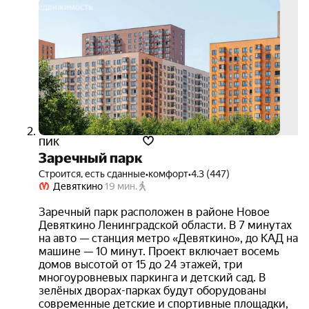
ипот
12.3
на ве
срок
ПИК
Заречный парк
Строится, есть сданные
•
комфорт
•
4.3 (447)
Девяткино
19 мин.
Заречный парк расположен в районе Новое
Девяткино Ленинградской области. В 7 минутах
на авто — станция метро «Девяткино», до КАД на
машине — 10 минут. Проект включает восемь
домов высотой от 15 до 24 этажей, три
многоуровневых паркинга и детский сад. В
зелёных дворах-парках будут оборудованы
современные детские и спортивные площадки,