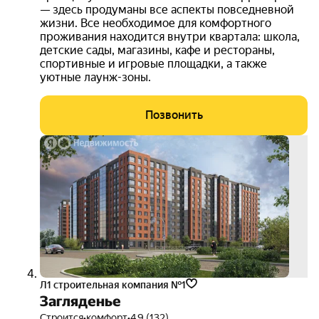
— здесь продуманы все аспекты повседневной
жизни. Все необходимое для комфортного
проживания находится внутри квартала: школа,
детские сады, магазины, кафе и рестораны,
спортивные и игровые площадки, а также
уютные лаунж-зоны.
Позвонить
скид
15%
3D-
тур
Л1 cтроительная компания №1
Загляденье
Строится
•
комфорт
•
4.9 (132)