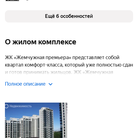
Ещё 6 особенностей
О жилом комплексе
ЖК «Жемчужная премьера» представляет собой
квартал комфорт-класса, который уже полностью сдан
и готов принимать жильцов. ЖК «Жемчужная
премьера» предлагает все составляющие для
Полное описание
полноценной жизни: функциональные квартиры
различных планировок, эстетичные архитектурные
решения и полноценную инфраструктуру.
Квартал состоит из шести строений, варьирующихся
по высоте от 7 до 17 этажей. Ассортимент жилья
включает квартиры от одной до трех комнат. Особую