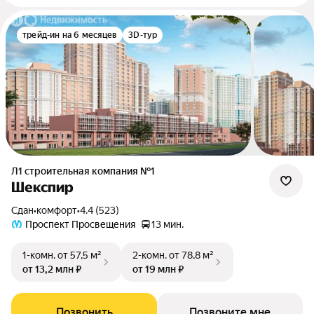
трейд-ин на 6 месяцев
3D-тур
Л1 cтроительная компания №1
Шекспир
Сдан
•
комфорт
•
4.4 (523)
Проспект Просвещения
13 мин.
1-комн.
от 57,5 м²
2-комн.
от 78,8 м²
от 13,2 млн ₽
от 19 млн ₽
Позвонить
Позвоните мне