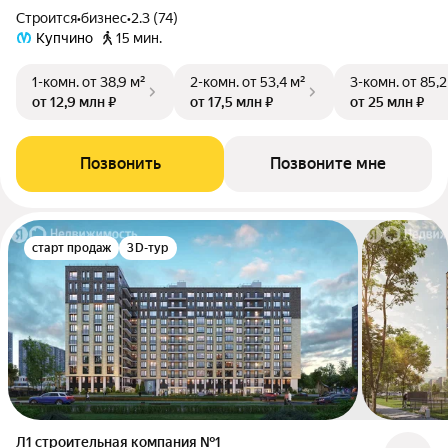
Строится
•
бизнес
•
2.3 (74)
Купчино
15 мин.
1-комн.
от 38,9 м²
2-комн.
от 53,4 м²
3-комн.
от 85,2
от 12,9 млн ₽
от 17,5 млн ₽
от 25 млн ₽
Позвонить
Позвоните мне
старт продаж
3D-тур
Л1 cтроительная компания №1