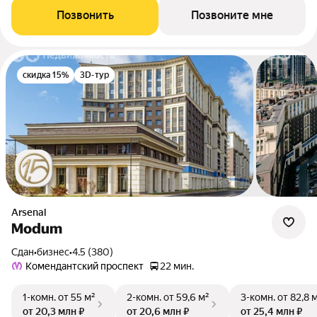
Позвонить
Позвоните мне
скидка 15%
3D-тур
Arsenal
Modum
Сдан
•
бизнес
•
4.5 (380)
Комендантский проспект
22 мин.
1-комн.
от 55 м²
2-комн.
от 59,6 м²
3-комн.
от 82,8 
от 20,3 млн ₽
от 20,6 млн ₽
от 25,4 млн ₽