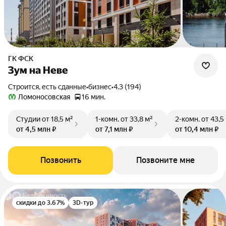
ГК ФСК
Зум на Неве
Строится, есть сданные
•
бизнес
•
4.3 (194)
Ломоносовская
16 мин.
Студии
от 18,5 м²
1-комн.
от 33,8 м²
2-комн.
от 43,5
от 4,5 млн ₽
от 7,1 млн ₽
от 10,4 млн ₽
Позвонить
Позвоните мне
скидки до 3.67%
3D-тур