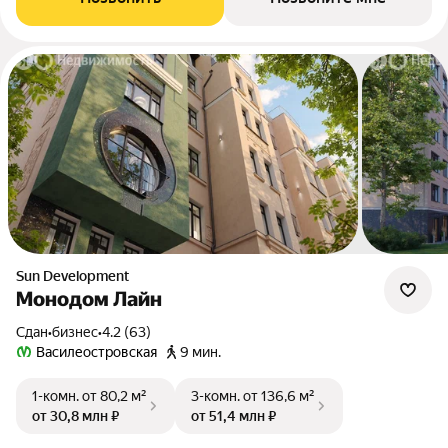
Sun Development
Монодом Лайн
Сдан
•
бизнес
•
4.2 (63)
Василеостровская
9 мин.
1-комн.
от 80,2 м²
3-комн.
от 136,6 м²
от 30,8 млн ₽
от 51,4 млн ₽