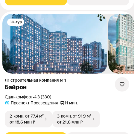
3D-тур
Л1 cтроительная компания №1
Байрон
Сдан
•
комфорт
•
4.3 (330)
Проспект Просвещения
11 мин.
2-комн.
от 77,4 м²
3-комн.
от 91,9 м²
от 18,6 млн ₽
от 21,6 млн ₽