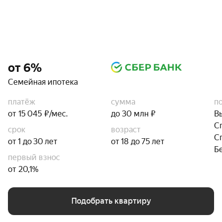
от 6%
Семейная ипотека
платёж
сумма
п
от 15 045 ₽/мес.
до 30 млн ₽
В
С
срок
возраст
С
от 1 до 30 лет
от 18 до 75 лет
Б
первый взнос
от 20,1%
Подобрать квартиру