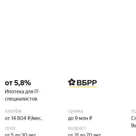
от 5,8%
Ипотека для IT-
специалистов
платёж
сумма
п
от 14 804 ₽/мес.
до 9 млн ₽
С
В
срок
возраст
от 5 до 30 лет
от 21 до 70 лет