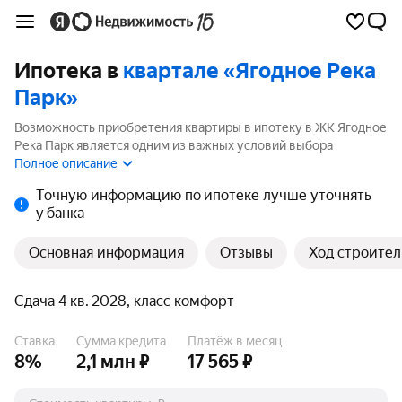
Ипотека в
квартале «Ягодное Река
Парк»
Возможность приобретения квартиры в ипотеку в ЖК Ягодное
Река Парк является одним из важных условий выбора
квартиры. На странице мы собрали программы кредитования
Полное описание
банков для покупки квартиры в ипотеку от 3.5%.
Точную информацию по ипотеке лучше уточнять
у банка
Основная информация
Отзывы
Ход строител
Сдача 4 кв. 2028, класс комфорт
Ставка
Сумма кредита
Платёж в месяц
8%
2,1 млн ₽
17 565 ₽