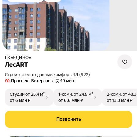
ГК «ЕДИНО»
ЛесART
Строится, есть сданные
•
комфорт
•
4.9 (922)
Проспект Ветеранов
49 мин.
Студии
от 25,4 м²
1-комн.
от 24,5 м²
2-комн.
от 48,3
от 6 млн ₽
от 6,6 млн ₽
от 13,3 млн ₽
Позвонить