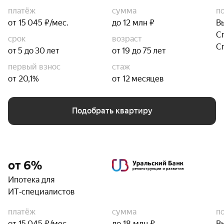
платёж
сумма
п
от 15 045 ₽/мес.
до 12 млн ₽
В
С
срок
возраст
С
от 5 до 30 лет
от 19 до 75 лет
первый взнос
стаж
от 20,1%
от 12 месяцев
Подобрать квартиру
от 6%
Ипотека для
ИТ‑специалистов
платёж
сумма
п
от 15 045 ₽/мес.
до 18 млн ₽
В