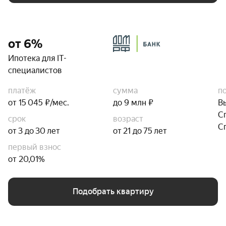
от 6%
Ипотека для IT-
специалистов
платёж
сумма
п
от 15 045 ₽/мес.
до 9 млн ₽
В
С
срок
возраст
С
от 3 до 30 лет
от 21 до 75 лет
первый взнос
от 20,01%
Подобрать квартиру