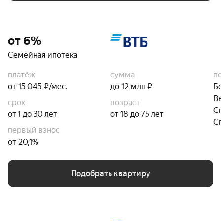
от 6%
Семейная ипотека
платёж
сумма
п
от 15 045 ₽/мес.
до 12 млн ₽
Б
В
срок
возраст
С
от 1 до 30 лет
от 18 до 75 лет
С
первый взнос
от 20,1%
Подобрать квартиру