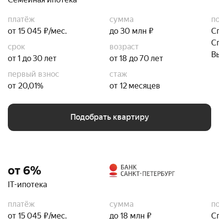
платёж
сумма
п
от 15 045 ₽/мес.
до 30 млн ₽
С
С
срок
возраст
В
от 1 до 30 лет
от 18 до 70 лет
первый взнос
стаж
от 20,01%
от 12 месяцев
Подобрать квартиру
от 6%
IT-ипотека
платёж
сумма
п
от 15 045 ₽/мес.
до 18 млн ₽
С