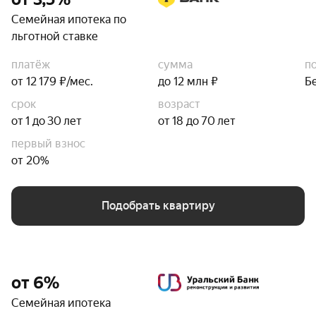
Семейная ипотека по
льготной ставке
платёж
сумма
п
от 12 179 ₽/мес.
до 12 млн ₽
Б
срок
возраст
от 1 до 30 лет
от 18 до 70 лет
первый взнос
от 20%
Подобрать квартиру
от 6%
Семейная ипотека