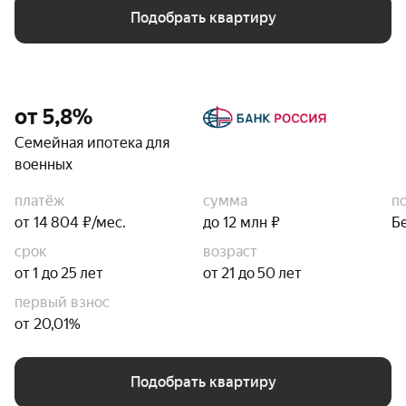
Подобрать квартиру
от 5,8%
Семейная ипотека для
военных
платёж
сумма
п
от 14 804 ₽/мес.
до 12 млн ₽
Б
срок
возраст
от 1 до 25 лет
от 21 до 50 лет
первый взнос
от 20,01%
Подобрать квартиру