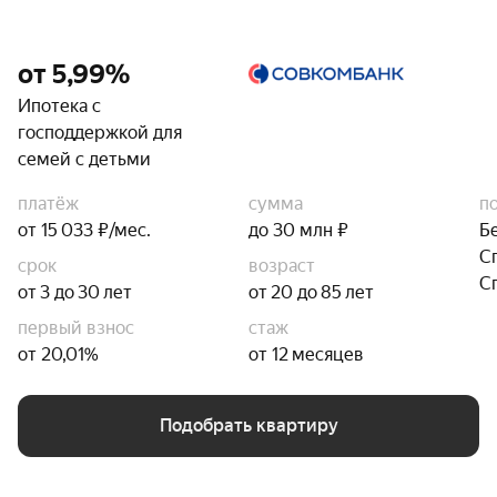
от 5,99%
Ипотека с
господдержкой для
семей с детьми
платёж
сумма
п
от 15 033 ₽/мес.
до 30 млн ₽
Б
С
срок
возраст
С
от 3 до 30 лет
от 20 до 85 лет
первый взнос
стаж
от 20,01%
от 12 месяцев
Подобрать квартиру