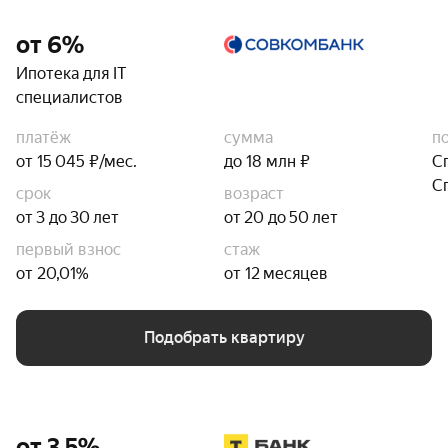
от 6%
Ипотека для IT
специалистов
платёж
сумма
п
от 15 045 ₽/мес.
до 18 млн ₽
С
С
срок
возраст
от 3 до 30 лет
от 20 до 50 лет
первый взнос
стаж
от 20,01%
от 12 месяцев
Подобрать квартиру
от 3,5%