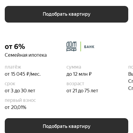
Подобрать квартиру
от 6%
Семейная ипотека
платёж
сумма
п
от 15 045 ₽/мес.
до 12 млн ₽
В
С
срок
возраст
С
от 3 до 30 лет
от 21 до 75 лет
первый взнос
от 20,01%
Подобрать квартиру