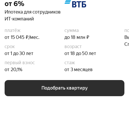
от 6%
Ипотека для сотрудников
ИТ-компаний
платёж
сумма
п
от 15 045 ₽/мес.
до 18 млн ₽
В
С
срок
возраст
от 1 до 30 лет
от 18 до 50 лет
первый взнос
стаж
от 20,1%
от 3 месяцев
Подобрать квартиру