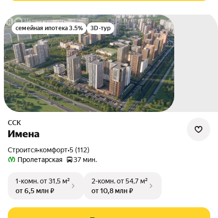
семейная ипотека 3.5%
3D-тур
ССК
Имена
Строится
•
комфорт
•
5 (112)
Пролетарская
37 мин.
1-комн.
от 31,5 м²
2-комн.
от 54,7 м²
от 6,5 млн ₽
от 10,8 млн ₽