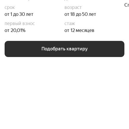
С
срок
возраст
от 1 до 30 лет
от 18 до 50 лет
первый взнос
стаж
от 20,01%
от 12 месяцев
Подобрать квартиру