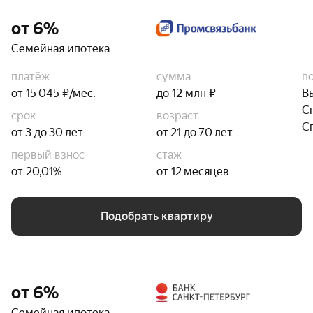
от 6%
Семейная ипотека
платёж
сумма
п
от 15 045 ₽/мес.
до 12 млн ₽
В
С
срок
возраст
С
от 3 до 30 лет
от 21 до 70 лет
первый взнос
стаж
от 20,01%
от 12 месяцев
Подобрать квартиру
от 6%
Семейная ипотека