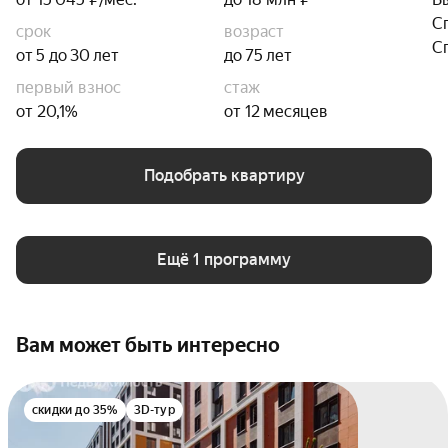
С
срок
возраст
С
от 5 до 30 лет
до 75 лет
первый взнос
стаж
от 20,1%
от 12 месяцев
Подобрать квартиру
Ещё 1 программу
Вам может быть интересно
скидки до 35%
3D-тур