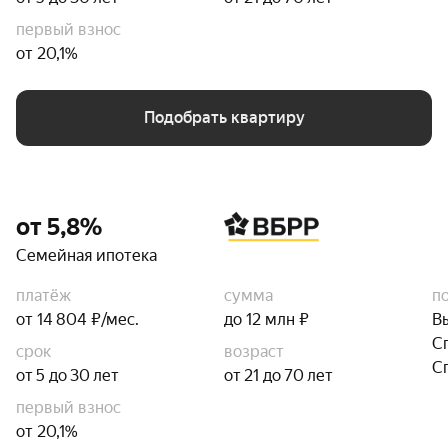
первый взнос
от 20,1%
Подобрать квартиру
от 5,8%
Семейная ипотека
платёж
сумма
п
от 14 804 ₽/мес.
до 12 млн ₽
В
С
срок
возраст
С
от 5 до 30 лет
от 21 до 70 лет
первый взнос
от 20,1%