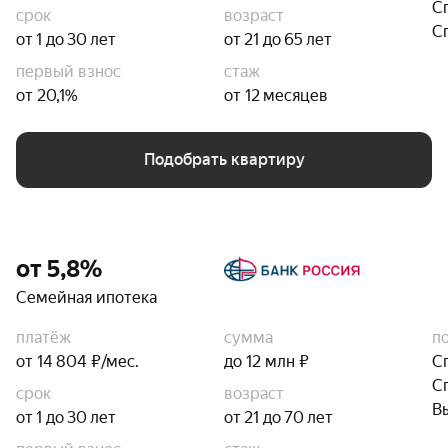
С
срок
возраст
С
от 1 до 30 лет
от 21 до 65 лет
первый взнос
стаж
от 20,1%
от 12 месяцев
Подобрать квартиру
от 5,8%
Семейная ипотека
платёж
сумма
п
от 14 804 ₽/мес.
до 12 млн ₽
С
С
срок
возраст
В
от 1 до 30 лет
от 21 до 70 лет