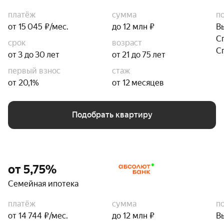
платёж
сумма
п
от 15 045 ₽/мес.
до 12 млн ₽
В
С
срок
возраст
С
от 3 до 30 лет
от 21 до 75 лет
первый взнос
стаж
от 20,1%
от 12 месяцев
Подобрать квартиру
от 5,75%
Семейная ипотека
платёж
сумма
п
от 14 744 ₽/мес.
до 12 млн ₽
В