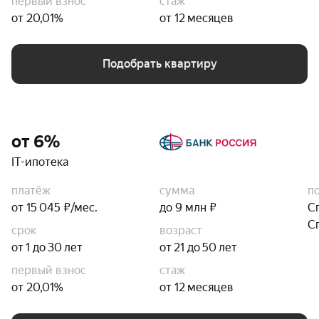
первый взнос
стаж
от 20,01%
от 12 месяцев
Подобрать квартиру
от 6%
IT-ипотека
платёж
сумма
п
от 15 045 ₽/мес.
до 9 млн ₽
С
С
срок
возраст
от 1 до 30 лет
от 21 до 50 лет
первый взнос
стаж
от 20,01%
от 12 месяцев