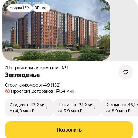
скидка 15%
3D-тур
Л1 cтроительная компания №1
Загляденье
Строится
•
комфорт
•
4.9 (132)
Проспект Ветеранов
54 мин.
Студии
от 13,2 м²
1-комн.
от 31,2 м²
2-комн.
от 46,1 
от 4,3 млн ₽
от 5,9 млн ₽
от 8,9 млн ₽
Позвонить