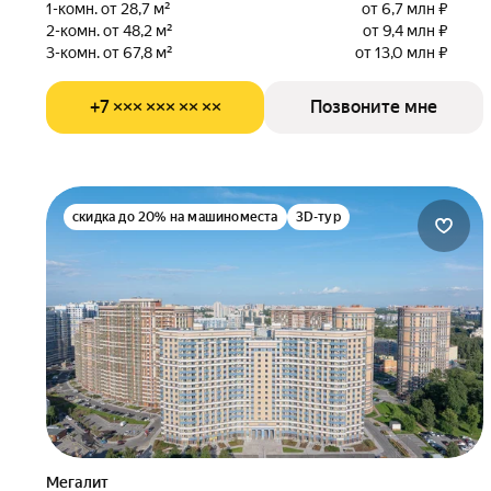
1-комн. от 28,7 м²
от 6,7 млн ₽
2-комн. от 48,2 м²
от 9,4 млн ₽
3-комн. от 67,8 м²
от 13,0 млн ₽
+7 ××× ××× ×× ××
Позвоните мне
скидка до 20% на машиноместа
3D-тур
Мегалит