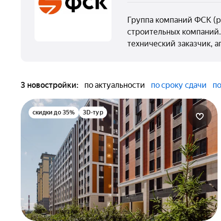
Группа компаний ФСК (р
строительных компаний.
технический заказчик, 
3 новостройки:
по актуальности
по сроку сдачи
по
скидки до 35%
3D-тур