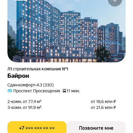
Л1 cтроительная компания №1
Байрон
Сдан
•
комфорт
•
4.3 (330)
Проспект Просвещения
11 мин.
2-комн. от 77,4 м²
от 18,6 млн ₽
3-комн. от 91,9 м²
от 21,6 млн ₽
+7 ××× ××× ×× ××
Позвоните мне