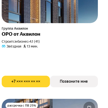
Группа Аквилон
ОРО от Аквилон
Строится
•
бизнес
•
4.1 (41)
Звёздная
13 мин.
+7 ××× ××× ×× ××
Позвоните мне
рассрочка с ПВ 25%