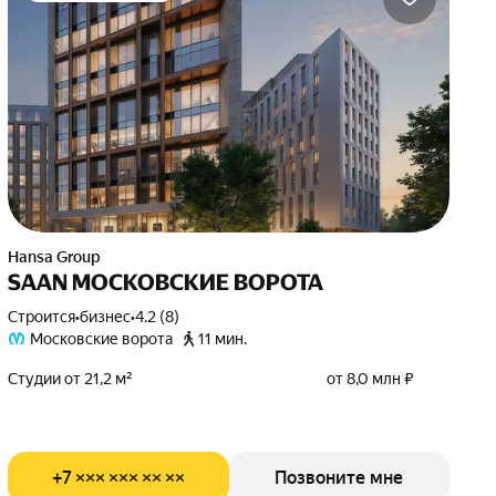
Hansa Group
SAAN МОСКОВСКИЕ ВОРОТА
Строится
•
бизнес
•
4.2 (8)
Московские ворота
11 мин.
Студии от 21,2 м²
от 8,0 млн ₽
+7 ××× ××× ×× ××
Позвоните мне