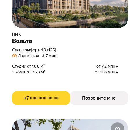
ПИК
Вольта
Сдан
•
комфорт
•
4.9 (125)
Ладожская
7 мин.
Студии от 18,8 м²
от 7,2 млн ₽
1-комн. от 36,3 м²
от 11,8 млн ₽
+7 ××× ××× ×× ××
Позвоните мне