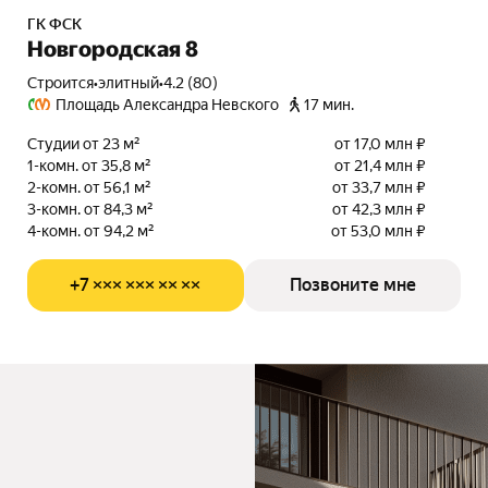
ГК ФСК
Новгородская 8
Строится
•
элитный
•
4.2 (80)
Площадь Александра Невского
17 мин.
Студии от 23 м²
от 17,0 млн ₽
1-комн. от 35,8 м²
от 21,4 млн ₽
2-комн. от 56,1 м²
от 33,7 млн ₽
3-комн. от 84,3 м²
от 42,3 млн ₽
4-комн. от 94,2 м²
от 53,0 млн ₽
+7 ××× ××× ×× ××
Позвоните мне