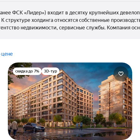
анее ФСК «Лидер») входит в десятку крупнейших девелоп
 К структуре холдинга относятся собственные производс
агентство недвижимости, сервисные службы. Компания осн
 цене
скидка до 7%
3D-тур