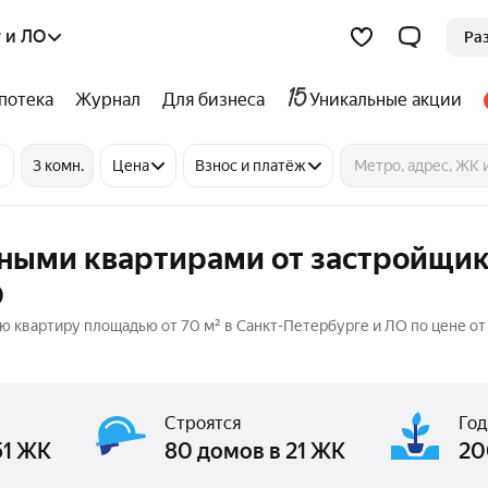
 и ЛО
Ра
потека
Журнал
Для бизнеса
Уникальные акции
3 комн.
Цена
Взнос и платёж
тными квартирами от застройщик
О
квартиру площадью от 70 м² в Санкт-Петербурге и ЛО по цене от 
Строятся
Год
51 ЖК
80 домов в 21 ЖК
20