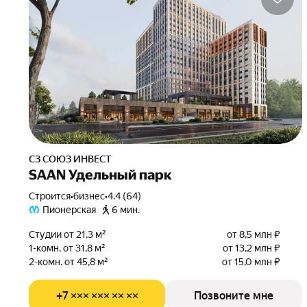
СЗ СОЮЗ ИНВЕСТ
SAAN Удельный парк
Строится
•
бизнес
•
4.4 (64)
Пионерская
6 мин.
Студии от 21,3 м²
от 8,5 млн ₽
1-комн. от 31,8 м²
от 13,2 млн ₽
2-комн. от 45,8 м²
от 15,0 млн ₽
+7 ××× ××× ×× ××
Позвоните мне