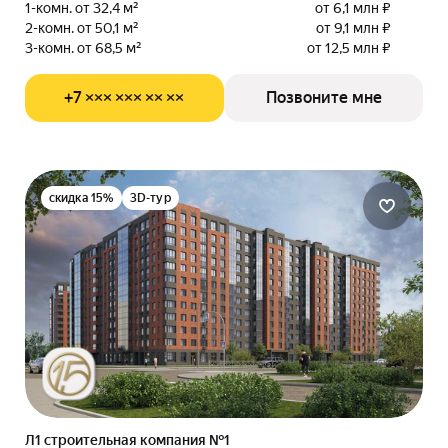
1-комн. от 32,4 м²
от 6,1 млн ₽
2-комн. от 50,1 м²
от 9,1 млн ₽
3-комн. от 68,5 м²
от 12,5 млн ₽
+7 ××× ××× ×× ××
Позвоните мне
скидка 15%
3D-тур
Л1 cтроительная компания №1