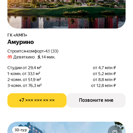
ГК «АМП»
Амурино
Строится
•
комфорт
•
4.1 (33)
Девяткино
14 мин.
Студии от 29,4 м²
от 4,7 млн ₽
1-комн. от 33,1 м²
от 5,2 млн ₽
2-комн. от 51,9 м²
от 8,8 млн ₽
3-комн. от 76,3 м²
от 12,8 млн ₽
+7 ××× ××× ×× ××
Позвоните мне
3D-тур