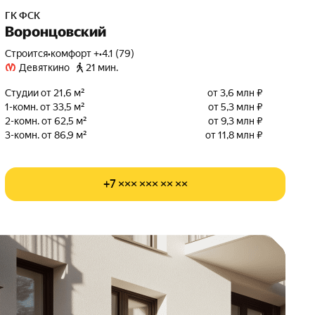
ГК ФСК
Воронцовский
Строится
•
комфорт +
•
4.1 (79)
Девяткино
21 мин.
Студии от 21,6 м²
от 3,6 млн ₽
1-комн. от 33,5 м²
от 5,3 млн ₽
2-комн. от 62,5 м²
от 9,3 млн ₽
3-комн. от 86,9 м²
от 11,8 млн ₽
+7 ××× ××× ×× ××