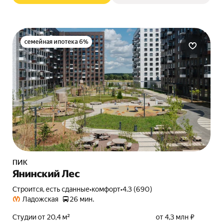
семейная ипотека 6%
ПИК
Янинский Лес
Строится, есть сданные
•
комфорт
•
4.3 (690)
Ладожская
26 мин.
Студии от 20,4 м²
от 4,3 млн ₽