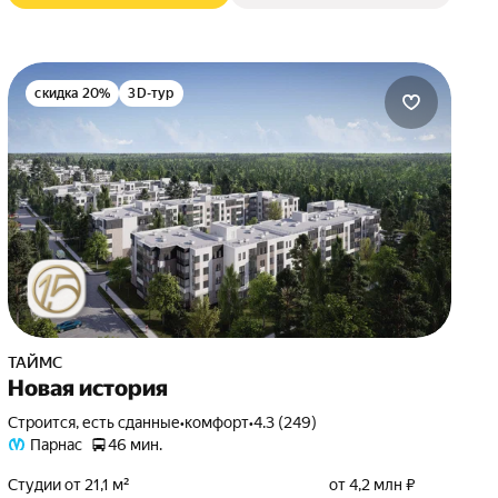
скидка 20%
3D-тур
ТАЙМС
Новая история
Строится, есть сданные
•
комфорт
•
4.3 (249)
Парнас
46 мин.
Студии от 21,1 м²
от 4,2 млн ₽