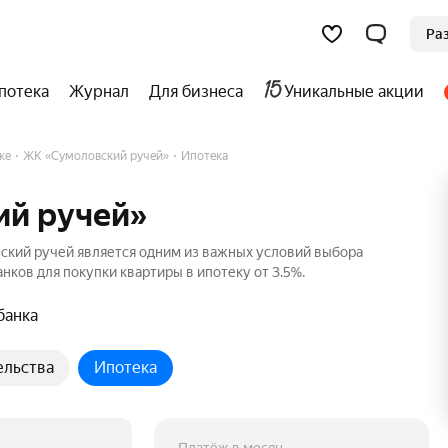
Ра
потека
Журнал
Для бизнеса
Уникальные акции
ке
ЖК «Сумоловский ручей»
Ипотека
ий ручей»
ский ручей является одним из важных условий выбора
нков для покупки квартиры в ипотеку от 3.5%.
банка
ельства
Ипотека