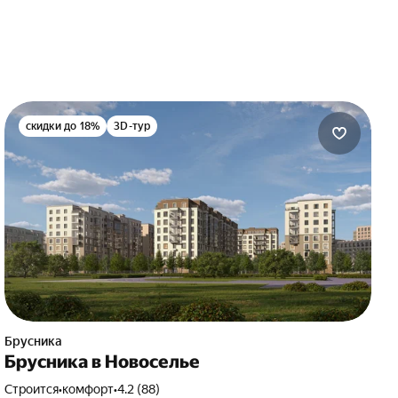
скидки до 18%
3D-тур
Брусника
Брусника в Новоселье
Строится
•
комфорт
•
4.2 (88)