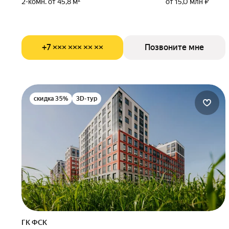
2-комн. от 45,8 м²
от 15,0 млн ₽
+7 ××× ××× ×× ××
Позвоните мне
скидка 35%
3D-тур
ГК ФСК