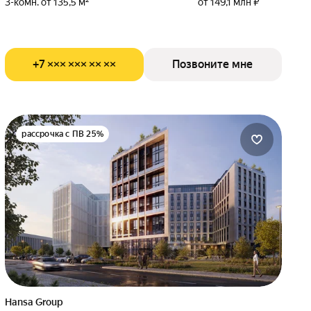
3-комн. от 135,5 м²
от 149,1 млн ₽
+7 ××× ××× ×× ××
Позвоните мне
рассрочка с ПВ 25%
Hansa Group