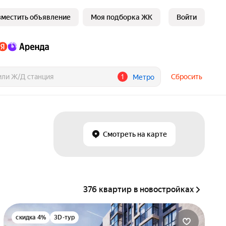
зместить объявление
Моя подборка ЖК
Войти
1
Сбросить
Метро
Смотреть на карте
376 квартир в новостройках
скидка 4%
3D-тур