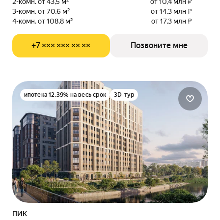
2-комн. от 43,5 м²
от 10,4 млн ₽
3-комн. от 70,6 м²
от 14,3 млн ₽
4-комн. от 108,8 м²
от 17,3 млн ₽
+7 ××× ××× ×× ××
Позвоните мне
ипотека 12.39% на весь срок
3D-тур
ПИК