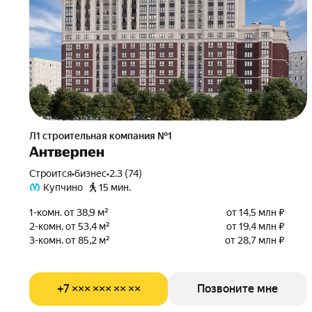
Л1 cтроительная компания №1
Антверпен
Строится
•
бизнес
•
2.3 (74)
Купчино
15 мин.
1-комн. от 38,9 м²
от 14,5 млн ₽
2-комн. от 53,4 м²
от 19,4 млн ₽
3-комн. от 85,2 м²
от 28,7 млн ₽
+7 ××× ××× ×× ××
Позвоните мне