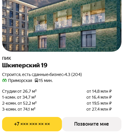
ПИК
Шкиперский 19
Строится, есть сданные
•
бизнес
•
4.3 (204)
Приморская
15 мин.
Студии от 26,7 м²
от 14,8 млн ₽
1-комн. от 34,7 м²
от 16,4 млн ₽
2-комн. от 52,2 м²
от 19,5 млн ₽
3-комн. от 74,1 м²
от 27,4 млн ₽
+7 ××× ××× ×× ××
Позвоните мне