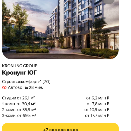
KRONUNG GROUP
Кронунг ЮГ
Строится
•
комфорт
•
4 (70)
Автово
28 мин.
Студии от 26,1 м²
от 6,2 млн ₽
1-комн. от 30,4 м²
от 7,8 млн ₽
2-комн. от 55,9 м²
от 10,9 млн ₽
3-комн. от 69,5 м²
от 17,7 млн ₽
+7 ××× ××× ×× ××