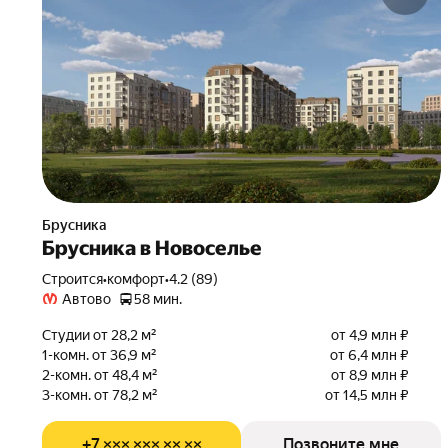
Брусника
Брусника в Новоселье
Строится
•
комфорт
•
4.2 (89)
Автово
58 мин.
Студии от 28,2 м²
от 4,9 млн ₽
1-комн. от 36,9 м²
от 6,4 млн ₽
2-комн. от 48,4 м²
от 8,9 млн ₽
3-комн. от 78,2 м²
от 14,5 млн ₽
+7 ××× ××× ×× ××
Позвоните мне