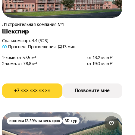
Л1 cтроительная компания №1
Шекспир
Сдан
•
комфорт
•
4.4 (523)
Проспект Просвещения
13 мин.
1-комн. от 57,5 м²
от 13,2 млн ₽
2-комн. от 78,8 м²
от 19,0 млн ₽
+7 ××× ××× ×× ××
Позвоните мне
ипотека 12.39% на весь срок
3D-тур