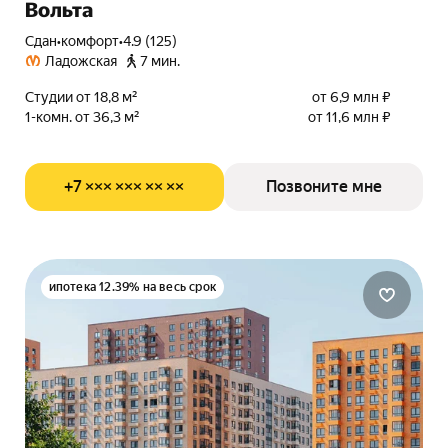
Вольта
Сдан
•
комфорт
•
4.9 (125)
Ладожская
7 мин.
Студии от 18,8 м²
от 6,9 млн ₽
1-комн. от 36,3 м²
от 11,6 млн ₽
+7 ××× ××× ×× ××
Позвоните мне
ипотека 12.39% на весь срок