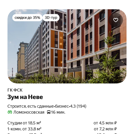
скидки до 35%
3D-тур
ГК ФСК
Зум на Неве
Строится, есть сданные
•
бизнес
•
4.3 (194)
Ломоносовская
16 мин.
Студии от 18,5 м²
от 4,5 млн ₽
1-комн. от 33,8 м²
от 7,2 млн ₽