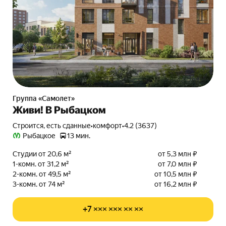
Группа «Самолет»
Живи! В Рыбацком
Строится, есть сданные
•
комфорт
•
4.2 (3637)
Рыбацкое
13 мин.
Студии от 20,6 м²
от 5,3 млн ₽
1-комн. от 31,2 м²
от 7,0 млн ₽
2-комн. от 49,5 м²
от 10,5 млн ₽
3-комн. от 74 м²
от 16,2 млн ₽
+7 ××× ××× ×× ××