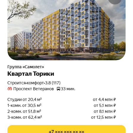
Группа «Самолет»
Квартал Торики
Строится
•
комфорт
•
3.8 (117)
Проспект Ветеранов
33 мин.
Студии от 20,4 м²
от 4,4 млн ₽
1-комн. от 30,5 м²
от 5,1 млн ₽
2-комн. от 51,8 м²
от 8,1 млн ₽
3-комн. от 62,4 м²
от 12,5 млн ₽
+7 ××× ××× ×× ××