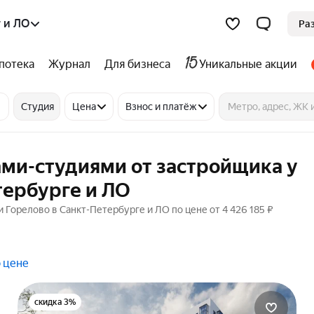
 и ЛО
Ра
потека
Журнал
Для бизнеса
Уникальные акции
Студия
Цена
Взнос и платёж
ами-студиями от застройщика у
тербурге и ЛО
 Горелово в Санкт-Петербурге и ЛО по цене от 4 426 185 ₽
 цене
скидка 3%