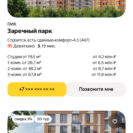
ПИК
Заречный парк
Строится, есть сданные
•
комфорт
•
4.3 (447)
Девяткино
19 мин.
Студии от 19,5 м²
от 4,2 млн ₽
1-комн. от 28,7 м²
от 6,5 млн ₽
2-комн. от 48,2 м²
от 8,7 млн ₽
3-комн. от 67,8 м²
от 11,9 млн ₽
+7 ××× ××× ×× ××
Позвоните мне
скидка 3%
3D-тур