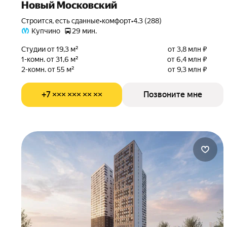
Новый Московский
Строится, есть сданные
•
комфорт
•
4.3 (288)
Купчино
29 мин.
Студии от 19,3 м²
от 3,8 млн ₽
1-комн. от 31,6 м²
от 6,4 млн ₽
2-комн. от 55 м²
от 9,3 млн ₽
+7 ××× ××× ×× ××
Позвоните мне