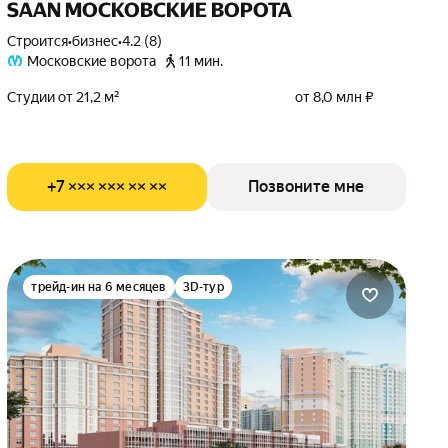
SAAN МОСКОВСКИЕ ВОРОТА
Строится
•
бизнес
•
4.2 (8)
Московские ворота
11 мин.
Студии от 21,2 м²
от 8,0 млн ₽
+7 ××× ××× ×× ××
Позвоните мне
трейд-ин на 6 месяцев
3D-тур