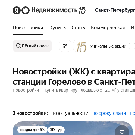
Санкт-Петербург
Новостройки
Купить
Снять
Коммерческая
И
Лёгкий поиск
Уникальные акции
Новостройки (ЖК) с квартир
станции Горелово в Санкт-Пе
Новостройки — купить квартиру площадью от 20 м² у станции
3 новостройки:
по актуальности
по сроку сдачи
по
скидки до 18%
3D-тур