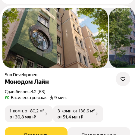
Sun Development
Монодом Лайн
Сдан
•
бизнес
•
4.2 (63)
Василеостровская
9 мин.
1-комн.
от 80,2 м²
3-комн.
от 136,6 м²
от 30,8 млн ₽
от 51,4 млн ₽