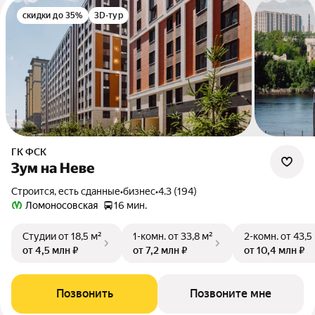
скидки до 35%
3D-тур
ГК ФСК
Зум на Неве
Строится, есть сданные
•
бизнес
•
4.3 (194)
Ломоносовская
16 мин.
Студии
от 18,5 м²
1-комн.
от 33,8 м²
2-комн.
от 43,5
от 4,5 млн ₽
от 7,2 млн ₽
от 10,4 млн ₽
Позвонить
Позвоните мне