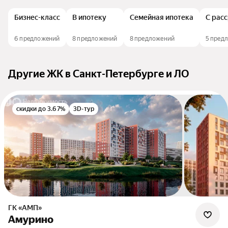
Бизнес-класс
В ипотеку
Семейная ипотека
С рас
6 предложений
8 предложений
8 предложений
5 пред
Другие ЖК в Санкт-Петербурге и ЛО
скидки до 3.67%
3D-тур
ГК «АМП»
Амурино