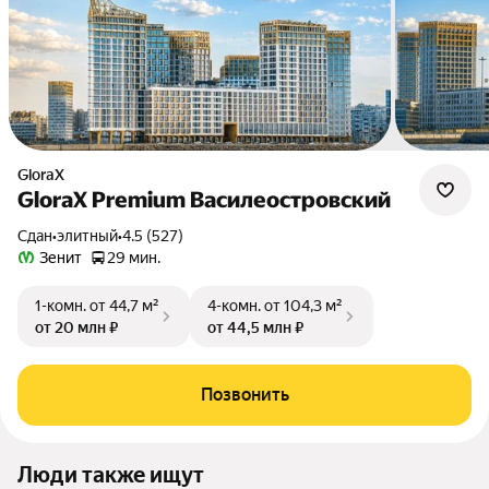
GloraX
GloraX Premium Василеостровский
Сдан
•
элитный
•
4.5 (527)
Зенит
29 мин.
1-комн.
от 44,7 м²
4-комн.
от 104,3 м²
от 20 млн ₽
от 44,5 млн ₽
Позвонить
Люди также ищут