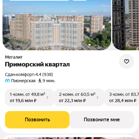
Мегалит
Приморский квартал
Сдан
•
комфорт
•
4.4 (938)
Пионерская
9 мин.
1-комн.
от 49,8 м²
2-комн.
от 60,5 м²
3-комн.
от 83,
от 19,6 млн ₽
от 22,3 млн ₽
от 28,4 млн ₽
Позвонить
Позвоните мне