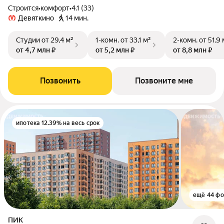
Строится
•
комфорт
•
4.1 (33)
Девяткино
14 мин.
Студии
от 29,4 м²
1-комн.
от 33,1 м²
2-комн.
от 51,9 
от 4,7 млн ₽
от 5,2 млн ₽
от 8,8 млн ₽
Позвонить
Позвоните мне
ипотека 12.39% на весь срок
ещё 44 фо
ПИК