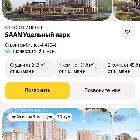
СЗ СОЮЗ ИНВЕСТ
SAAN Удельный парк
Строится
•
бизнес
•
4.4 (64)
Пионерская
6 мин.
Студии
от 21,3 м²
1-комн.
от 31,8 м²
2-комн.
от 45,8
от 8,5 млн ₽
от 13,2 млн ₽
от 15 млн ₽
Позвонить
Позвоните мне
трейд-ин на 6 месяцев
3D-тур