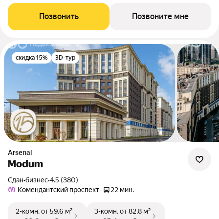
Позвонить
Позвоните мне
скидка 15%
3D-тур
Arsenal
Modum
Сдан
•
бизнес
•
4.5 (380)
Комендантский проспект
22 мин.
2-комн.
от 59,6 м²
3-комн.
от 82,8 м²