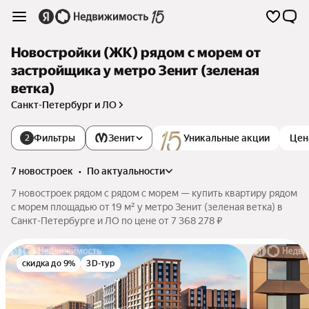
Новостройки (ЖК) рядом с морем от
застройщика у метро Зенит (зеленая
ветка)
Санкт-Петербург и ЛО
Фильтры
Зенит
Уникальные акции
Цен
2
7 новостроек
•
по актуальности
7 новостроек рядом с рядом с морем — купить квартиру рядом
с морем площадью от 19 м² у метро Зенит (зеленая ветка) в
Санкт-Петербурге и ЛО по цене от 7 368 278 ₽
скидка до 9%
3D-тур