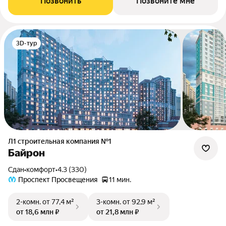
Позвонить
Позвоните мне
3D-тур
Л1 cтроительная компания №1
Байрон
Сдан
•
комфорт
•
4.3 (330)
Проспект Просвещения
11 мин.
2-комн.
от 77,4 м²
3-комн.
от 92,9 м²
от 18,6 млн ₽
от 21,8 млн ₽