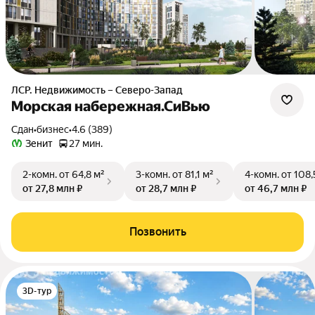
ЛСР. Недвижимость – Северо-Запад
Морская набережная.СиВью
Сдан
•
бизнес
•
4.6 (389)
Зенит
27 мин.
2-комн.
от 64,8 м²
3-комн.
от 81,1 м²
4-комн.
от 108,
от 27,8 млн ₽
от 28,7 млн ₽
от 46,7 млн ₽
Позвонить
3D-тур