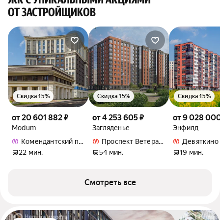
ОТ ЗАСТРОЙЩИКОВ
Скидка 15%
Скидка 15%
Скидка 15%
от 20 601 882 ₽
от 4 253 605 ₽
от 9 028 000
Modum
Загляденье
Энфилд
Комендантский проспект
Проспект Ветеранов
Девяткино
22 мин.
54 мин.
19 мин.
Смотреть все