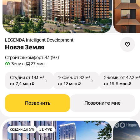
LEGENDA Intelligent Development
Новая Земля
Строится
•
комфорт
•
4.1 (97)
Зенит
27 мин.
Студии
от 19,1 м²
1-комн.
от 32 м²
2-комн.
от 42,2 м
от 7,4 млн ₽
от 12 млн ₽
от 16,6 млн ₽
Позвонить
Позвоните мне
скидки до 5%
3D-тур