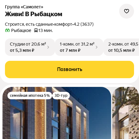
Группа «Самолет»
Живи! В Рыбацком
Строится, есть сданные
•
комфорт
•
4.2 (3637)
Рыбацкое
13 мин.
Студии
от 20,6 м²
1-комн.
от 31,2 м²
2-комн.
от 49,5
от 5,3 млн ₽
от 7 млн ₽
от 10,5 млн ₽
Позвонить
семейная ипотека 5%
3D-тур