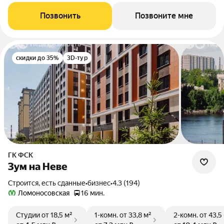
Позвонить
Позвоните мне
скидки до 35%
3D-тур
ГК ФСК
Зум на Неве
Строится, есть сданные
•
бизнес
•
4.3 (194)
Ломоносовская
16 мин.
Студии
от 18,5 м²
1-комн.
от 33,8 м²
2-комн.
от 43,5