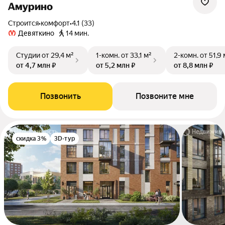
Амурино
Строится
•
комфорт
•
4.1 (33)
Девяткино
14 мин.
Студии
от 29,4 м²
1-комн.
от 33,1 м²
2-комн.
от 51,9 
от 4,7 млн ₽
от 5,2 млн ₽
от 8,8 млн ₽
Позвонить
Позвоните мне
скидка 3%
3D-тур