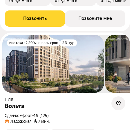
от 4,5 млн ₽
от 7,2 млн ₽
от 10,4 млн ₽
Позвонить
Позвоните мне
ипотека 12.39% на весь срок
3D-тур
ПИК
Вольта
Сдан
•
комфорт
•
4.9 (125)
Ладожская
7 мин.