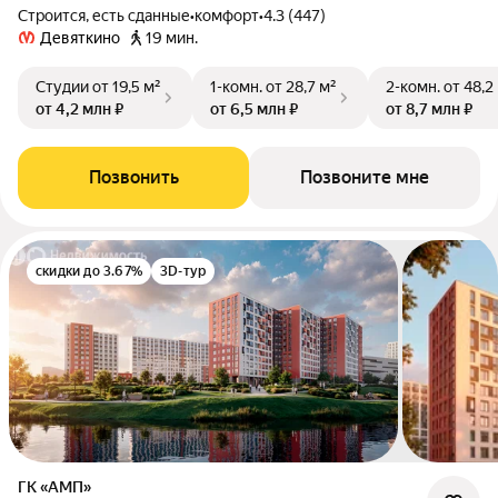
Строится, есть сданные
•
комфорт
•
4.3 (447)
Девяткино
19 мин.
Студии
от 19,5 м²
1-комн.
от 28,7 м²
2-комн.
от 48,2
от 4,2 млн ₽
от 6,5 млн ₽
от 8,7 млн ₽
Позвонить
Позвоните мне
скидки до 3.67%
3D-тур
ГК «АМП»