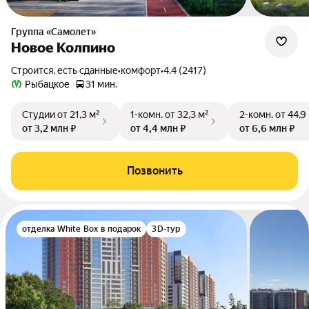
Группа «Самолет»
Новое Колпино
Строится, есть сданные
•
комфорт
•
4.4 (2417)
Рыбацкое
31 мин.
Студии
от 21,3 м²
1-комн.
от 32,3 м²
2-комн.
от 44,9
от 3,2 млн ₽
от 4,4 млн ₽
от 6,6 млн ₽
Позвонить
отделка White Box в подарок
3D-тур