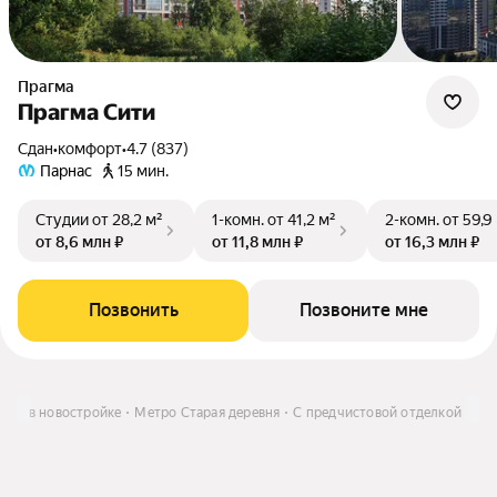
Прагма
Прагма Сити
Сдан
•
комфорт
•
4.7 (837)
Парнас
15 мин.
Студии
от 28,2 м²
1-комн.
от 41,2 м²
2-комн.
от 59,9
от 8,6 млн ₽
от 11,8 млн ₽
от 16,3 млн ₽
Позвонить
Позвоните мне
тира в новостройке
Метро Старая деревня
С предчистовой отделкой