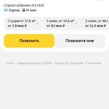
Строится
•
бизнес
•
4.3 (93)
Парнас
41 мин.
Студии
от 27,6 м²
1-комн.
от 34,6 м²
2-комн.
от 46,1
от 7,8 млн ₽
от 9,1 млн ₽
от 12,4 млн ₽
Позвонить
Позвоните мне
ЛО
Купить
Квартира в новостройке
Метро Путиловская
С ключами