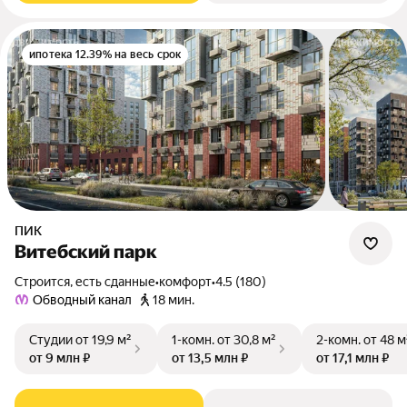
ипотека 12.39% на весь срок
ПИК
Витебский парк
Строится, есть сданные
•
комфорт
•
4.5 (180)
Обводный канал
18 мин.
Студии
от 19,9 м²
1-комн.
от 30,8 м²
2-комн.
от 48 м
от 9 млн ₽
от 13,5 млн ₽
от 17,1 млн ₽