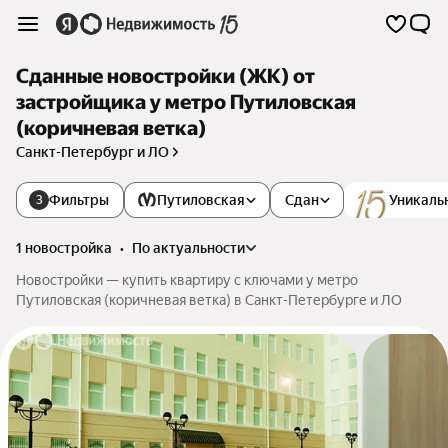
Сданные новостройки (ЖК) от
застройщика у метро Путиловская
(коричневая ветка)
Санкт-Петербург и ЛО
Фильтры
Путиловская
Сдан
Уникаль
3
1 новостройка
•
по актуальности
Новостройки — купить квартиру с ключами у метро
Путиловская (коричневая ветка) в Санкт-Петербурге и ЛО