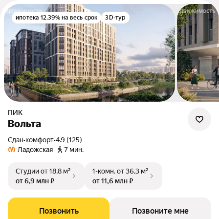
ипотека 12.39% на весь срок
3D-тур
ПИК
Вольта
Сдан
•
комфорт
•
4.9 (125)
Ладожская
7 мин.
Студии
от 18,8 м²
1-комн.
от 36,3 м²
от 6,9 млн ₽
от 11,6 млн ₽
Позвонить
Позвоните мне