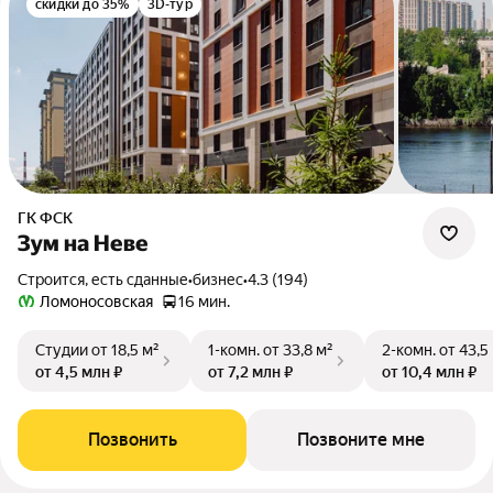
скидки до 35%
3D-тур
ГК ФСК
Зум на Неве
Строится, есть сданные
•
бизнес
•
4.3 (194)
Ломоносовская
16 мин.
Студии
от 18,5 м²
1-комн.
от 33,8 м²
2-комн.
от 43,5
от 4,5 млн ₽
от 7,2 млн ₽
от 10,4 млн ₽
Позвонить
Позвоните мне