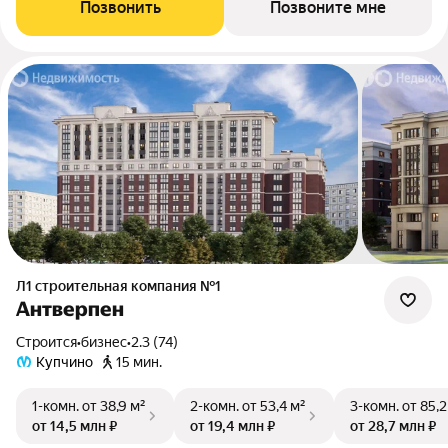
Позвонить
Позвоните мне
Л1 cтроительная компания №1
Антверпен
Строится
•
бизнес
•
2.3 (74)
Купчино
15 мин.
1-комн.
от 38,9 м²
2-комн.
от 53,4 м²
3-комн.
от 85,2
от 14,5 млн ₽
от 19,4 млн ₽
от 28,7 млн ₽