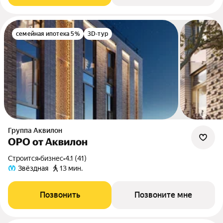
семейная ипотека 5%
3D-тур
Группа Аквилон
ОРО от Аквилон
Строится
•
бизнес
•
4.1 (41)
Звёздная
13 мин.
Позвонить
Позвоните мне