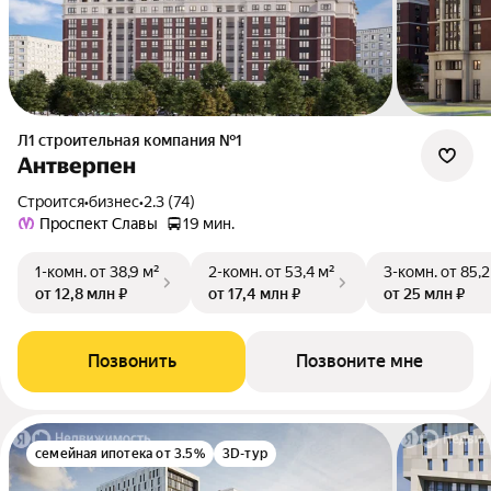
Л1 cтроительная компания №1
Антверпен
Строится
•
бизнес
•
2.3 (74)
Проспект Славы
19 мин.
1-комн.
от 38,9 м²
2-комн.
от 53,4 м²
3-комн.
от 85,2
от 12,8 млн ₽
от 17,4 млн ₽
от 25 млн ₽
Позвонить
Позвоните мне
семейная ипотека от 3.5%
3D-тур