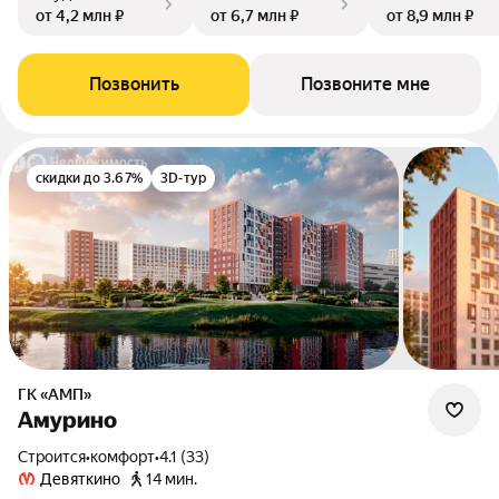
от 4,2 млн ₽
от 6,7 млн ₽
от 8,9 млн ₽
Позвонить
Позвоните мне
скидки до 3.67%
3D-тур
ГК «АМП»
Амурино
Строится
•
комфорт
•
4.1 (33)
Девяткино
14 мин.