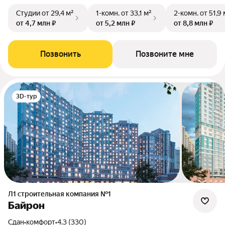
Студии
от 29,4 м²
1-комн.
от 33,1 м²
2-комн.
от 51,9 
от 4,7 млн ₽
от 5,2 млн ₽
от 8,8 млн ₽
Позвонить
Позвоните мне
3D-тур
Л1 cтроительная компания №1
Байрон
Сдан
•
комфорт
•
4.3 (330)