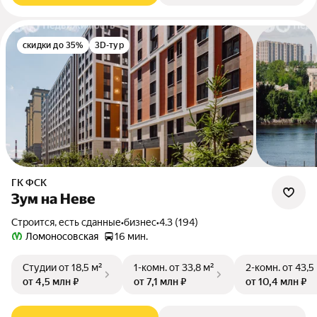
скидки до 35%
3D-тур
ГК ФСК
Зум на Неве
Строится, есть сданные
•
бизнес
•
4.3 (194)
Ломоносовская
16 мин.
Студии
от 18,5 м²
1-комн.
от 33,8 м²
2-комн.
от 43,5
от 4,5 млн ₽
от 7,1 млн ₽
от 10,4 млн ₽