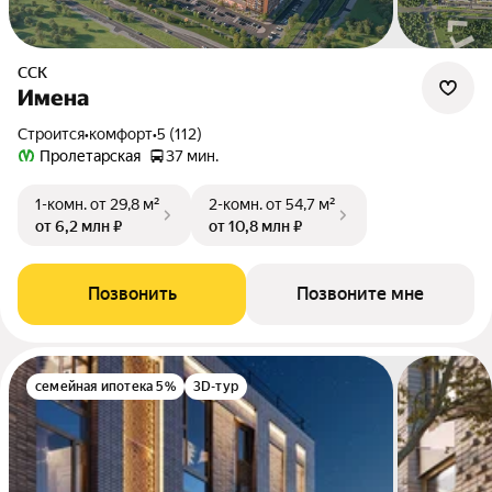
ССК
Имена
Строится
•
комфорт
•
5 (112)
Пролетарская
37 мин.
1-комн.
от 29,8 м²
2-комн.
от 54,7 м²
от 6,2 млн ₽
от 10,8 млн ₽
Позвонить
Позвоните мне
семейная ипотека 5%
3D-тур