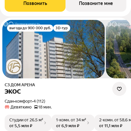
Позвонить
Позвоните мне
выгода до 900 000 руб.
3D-тур
СЗ ДОМ АРЕНА
ЭКОС
Сдан
•
комфорт
•
4 (112)
Девяткино
18 мин.
Студии
от 26,5 м²
1-комн.
от 34 м²
2-комн.
от 58,6 
от 5,5 млн ₽
от 6,9 млн ₽
от 11,1 млн ₽