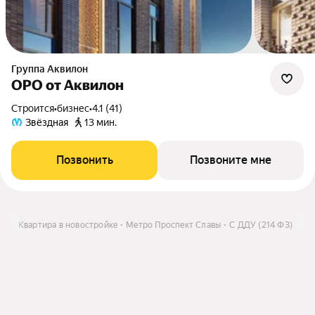
Группа Аквилон
ОРО от Аквилон
Строится
•
бизнес
•
4.1 (41)
Звёздная
13 мин.
Позвонить
Позвоните мне
ить
Квартира в новостройке
Метро Проспект Славы
С ДДУ (214 ФЗ)