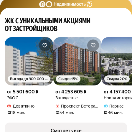
ЖК С УНИКАЛЬНЫМИ АКЦИЯМИ
ОТ ЗАСТРОЙЩИКОВ
Выгода до 900 000 руб.
Скидка 15%
Скидка 20%
от 5 501 600 ₽
от 4 253 605 ₽
от 4 157 400
ЭКОС
Загляденье
Новая истори
Девяткино
Проспект Ветеранов
Парнас
18 мин.
54 мин.
46 мин.
Смотреть все