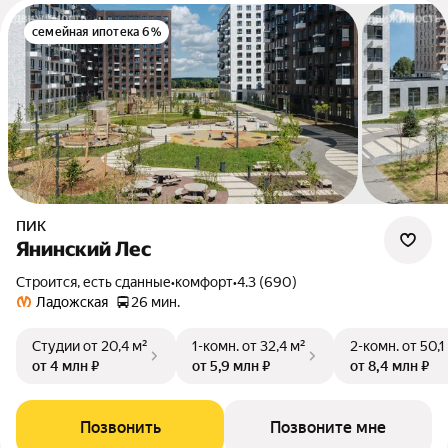
семейная ипотека 6%
ПИК
Янинский Лес
Строится, есть сданные
•
комфорт
•
4.3 (690)
Ладожская
26 мин.
Студии
от 20,4 м²
1-комн.
от 32,4 м²
2-комн.
от 50,1
от 4 млн ₽
от 5,9 млн ₽
от 8,4 млн ₽
Позвонить
Позвоните мне