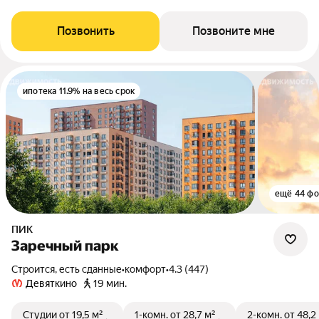
Позвонить
Позвоните мне
ипотека 11.9% на весь срок
ещё 44 фо
ПИК
Заречный парк
Строится, есть сданные
•
комфорт
•
4.3 (447)
Девяткино
19 мин.
Студии
от 19,5 м²
1-комн.
от 28,7 м²
2-комн.
от 48,2