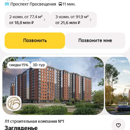
Проспект Просвещения
11 мин.
2-комн.
от 77,4 м²
3-комн.
от 91,9 м²
от 18,8 млн ₽
от 21,6 млн ₽
Позвонить
Позвоните мне
скидка 15%
3D-тур
Л1 cтроительная компания №1
Загляденье