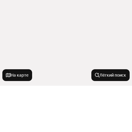
На карте
Лёгкий поиск
У метро