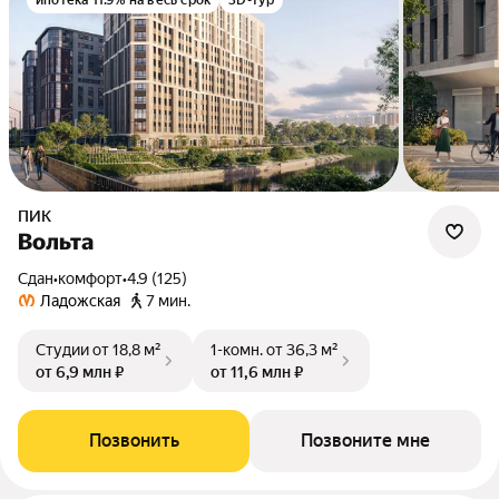
ипотека 11.9% на весь срок
3D-тур
ПИК
Вольта
Сдан
•
комфорт
•
4.9 (125)
Ладожская
7 мин.
Студии
от 18,8 м²
1-комн.
от 36,3 м²
от 6,9 млн ₽
от 11,6 млн ₽
Позвонить
Позвоните мне