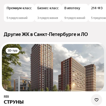
Премиум-класс
Бизнес-класс
В ипотеку
214-ФЗ
5 предложений
3 предложения
9 предложений
5 предлож
Другие ЖК в Санкт-Петербурге и ЛО
3D-тур
RBI
СТРУНЫ