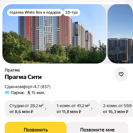
отделка White Box в подарок
3D-тур
Прагма
Прагма Сити
Сдан
•
комфорт
•
4.7 (837)
Парнас
15 мин.
Студии
от 28,2 м²
1-комн.
от 41,2 м²
2-комн.
от 59,9
от 8,6 млн ₽
от 11,8 млн ₽
от 16,3 млн ₽
Позвонить
Позвоните мне