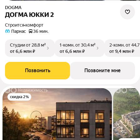
DOGMA
ДОГМА ЮККИ 2
Строится
•
комфорт
Парнас
36 мин.
Студии
от 28,8 м²
1-комн.
от 30,4 м²
2-комн.
от 44,7
от 6,6 млн ₽
от 6,6 млн ₽
от 9,4 млн ₽
Позвонить
Позвоните мне
скидка 2%