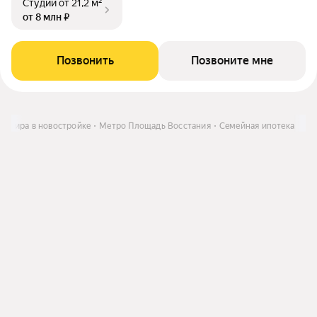
Студии
от 21,2 м²
от 8 млн ₽
Позвонить
Позвоните мне
артира в новостройке
Метро Площадь Восстания
Семейная ипотека