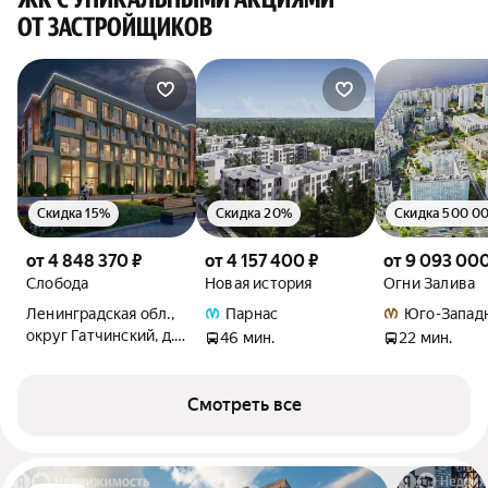
ОТ ЗАСТРОЙЩИКОВ
Скидка 15%
Скидка 20%
Скидка 500 00
от 4 848 370 ₽
от 4 157 400 ₽
от 9 093 000
Слобода
Новая история
Огни Залива
Ленинградская обл.,
Парнас
Юго-Запад
округ Гатчинский, д.
46 мин.
22 мин.
Малое Верево, ул.
Огородная
Смотреть все