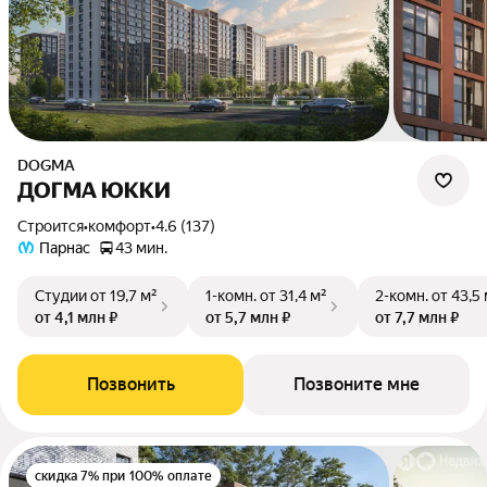
DOGMA
ДОГМА ЮККИ
Строится
•
комфорт
•
4.6 (137)
Парнас
43 мин.
Студии
от 19,7 м²
1-комн.
от 31,4 м²
2-комн.
от 43,5
от 4,1 млн ₽
от 5,7 млн ₽
от 7,7 млн ₽
Позвонить
Позвоните мне
скидка 7% при 100% оплате