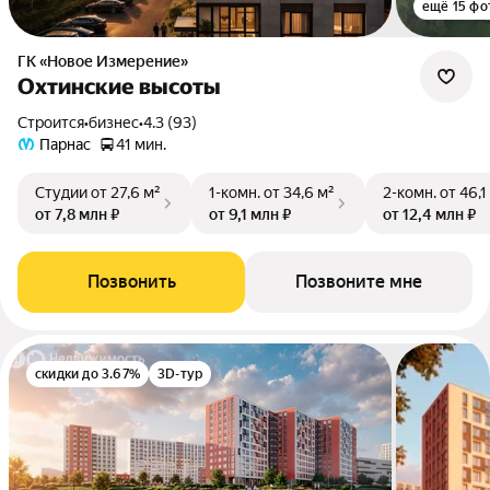
ещё 15 фо
ГК «Новое Измерение»
Охтинские высоты
Строится
•
бизнес
•
4.3 (93)
Парнас
41 мин.
Студии
от 27,6 м²
1-комн.
от 34,6 м²
2-комн.
от 46,1
от 7,8 млн ₽
от 9,1 млн ₽
от 12,4 млн ₽
Позвонить
Позвоните мне
скидки до 3.67%
3D-тур