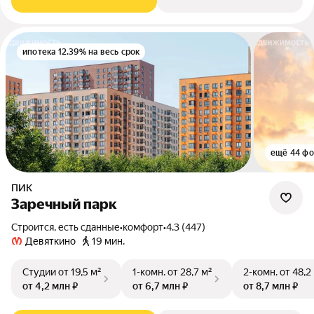
ипотека 12.39% на весь срок
ещё 44 фо
ПИК
Заречный парк
Строится, есть сданные
•
комфорт
•
4.3 (447)
Девяткино
19 мин.
Студии
от 19,5 м²
1-комн.
от 28,7 м²
2-комн.
от 48,2
от 4,2 млн ₽
от 6,7 млн ₽
от 8,7 млн ₽