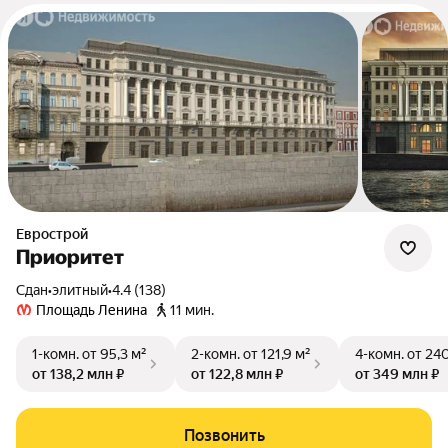
Еврострой
Приоритет
Сдан
•
элитный
•
4.4 (138)
Площадь Ленина
11 мин.
1-комн.
от 95,3 м²
2-комн.
от 121,9 м²
4-комн.
от 240
от 138,2 млн ₽
от 122,8 млн ₽
от 349 млн ₽
Позвонить