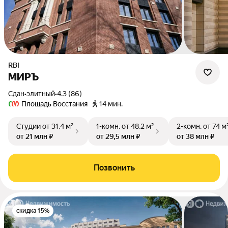
RBI
МИРЪ
Сдан
•
элитный
•
4.3 (86)
Площадь Восстания
14 мин.
Студии
от 31,4 м²
1-комн.
от 48,2 м²
2-комн.
от 74 м
от 21 млн ₽
от 29,5 млн ₽
от 38 млн ₽
Позвонить
скидка 15%