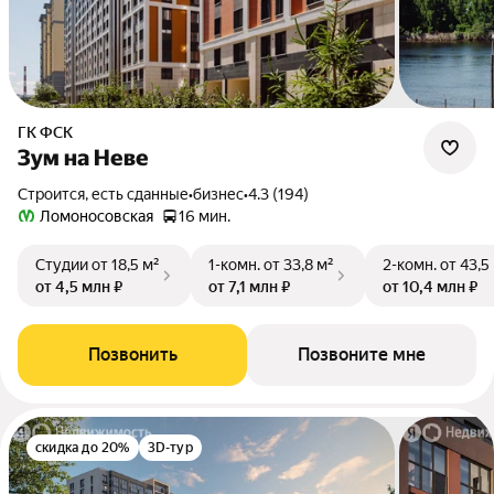
ГК ФСК
Зум на Неве
Строится, есть сданные
•
бизнес
•
4.3 (194)
Ломоносовская
16 мин.
Студии
от 18,5 м²
1-комн.
от 33,8 м²
2-комн.
от 43,5
от 4,5 млн ₽
от 7,1 млн ₽
от 10,4 млн ₽
Позвонить
Позвоните мне
скидка до 20%
3D-тур