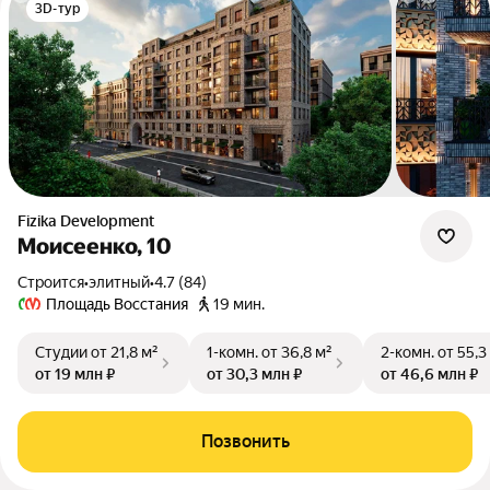
3D-тур
Fizika Development
Моисеенко, 10
Строится
•
элитный
•
4.7 (84)
Площадь Восстания
19 мин.
Студии
от 21,8 м²
1-комн.
от 36,8 м²
2-комн.
от 55,3
от 19 млн ₽
от 30,3 млн ₽
от 46,6 млн ₽
Позвонить