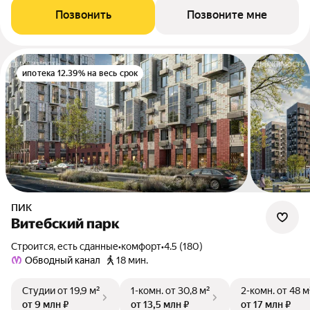
Позвонить
Позвоните мне
ипотека 12.39% на весь срок
ПИК
Витебский парк
Строится, есть сданные
•
комфорт
•
4.5 (180)
Обводный канал
18 мин.
Студии
от 19,9 м²
1-комн.
от 30,8 м²
2-комн.
от 48 м
от 9 млн ₽
от 13,5 млн ₽
от 17 млн ₽