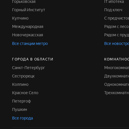
Горьковская
IT ипотека
Горный Институт
Под ключ
Купчино
С предчист
Международная
Рядом с лес
Новочеркасская
Рядом с пру
Все станции метро
Все новостр
ГОРОДА В ОБЛАСТИ
КОМНАТНО
Санкт-Петербург
Многокомна
Сестрорецк
Двухкомнат
Колпино
Однокомнат
Красное Село
Трехкомнат
Петергоф
Пушкин
Все города