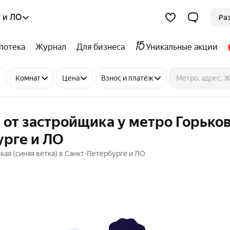
 и ЛО
Ра
потека
Журнал
Для бизнеса
Уникальные акции
Комнат
Цена
Взнос и платёж
 от застройщика у метро Горько
урге и ЛО
кая (синяя ветка) в Санкт-Петербурге и ЛО