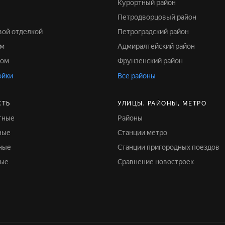
Курортный район
Петродворцовый район
овой отделкой
Петроградский район
ом
Адмиралтейский район
дом
Фрунзенский район
ойки
Все районы
СТЬ
УЛИЦЫ, РАЙОНЫ, МЕТРО
тные
Районы
ные
Станции метро
ные
Станции пригородных поездов
ные
Сравнение новостроек