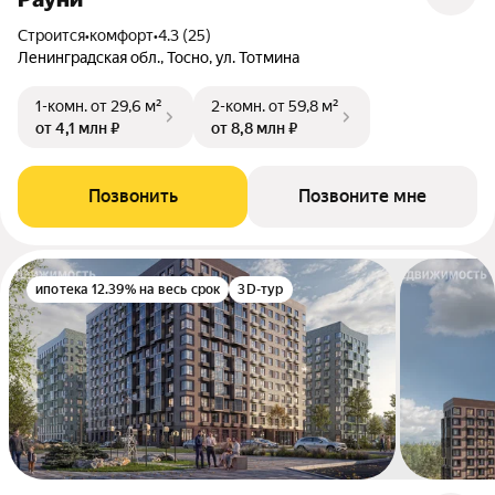
Строится
•
комфорт
•
4.3 (25)
Ленинградская обл., Тосно, ул. Тотмина
1-комн.
от 29,6 м²
2-комн.
от 59,8 м²
от 4,1 млн ₽
от 8,8 млн ₽
Позвонить
Позвоните мне
ипотека 12.39% на весь срок
3D-тур