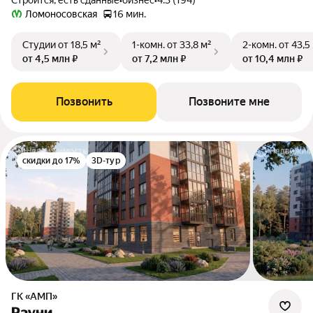
Строится, есть сданные
•
бизнес
•
4.3 (194)
Ломоносовская
16 мин.
Студии
от 18,5 м²
1-комн.
от 33,8 м²
2-комн.
от 43,5
от 4,5 млн ₽
от 7,2 млн ₽
от 10,4 млн ₽
Позвонить
Позвоните мне
скидки до 17%
3D-тур
ГК «АМП»
Рауни