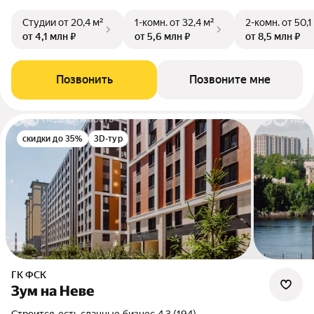
Студии
от 20,4 м²
1-комн.
от 32,4 м²
2-комн.
от 50,1
от 4,1 млн ₽
от 5,6 млн ₽
от 8,5 млн ₽
Позвонить
Позвоните мне
скидки до 35%
3D-тур
ГК ФСК
Зум на Неве