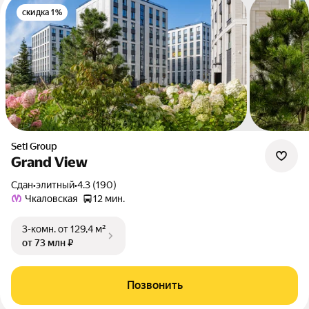
скидка 1%
Setl Group
Grand View
Сдан
•
элитный
•
4.3 (190)
Чкаловская
12 мин.
3-комн.
от 129,4 м²
от 73 млн ₽
Позвонить