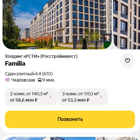
Холдинг «РСТИ» (Росстройинвест)
Familia
Сдан
•
элитный
•
4.4 (610)
Чкаловская
9 мин.
2-комн.
от 140,3 м²
3-комн.
от 110,1 м²
от 58,6 млн ₽
от 53,3 млн ₽
Позвонить