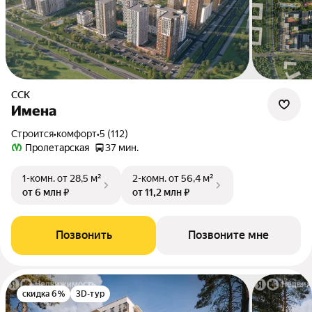
ССК
Имена
Строится
•
комфорт
•
5 (112)
Пролетарская
37 мин.
1-комн.
от 28,5 м²
2-комн.
от 56,4 м²
от 6 млн ₽
от 11,2 млн ₽
Позвонить
Позвоните мне
скидка 6%
3D-тур