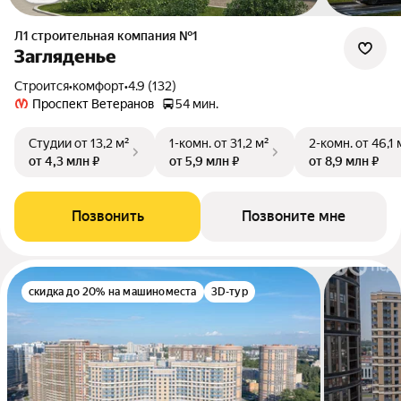
Л1 cтроительная компания №1
Загляденье
Строится
•
комфорт
•
4.9 (132)
Проспект Ветеранов
54 мин.
Студии
от 13,2 м²
1-комн.
от 31,2 м²
2-комн.
от 46,1 
от 4,3 млн ₽
от 5,9 млн ₽
от 8,9 млн ₽
Позвонить
Позвоните мне
скидка до 20% на машиноместа
3D-тур