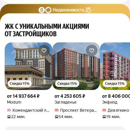
ЖК С УНИКАЛЬНЫМИ АКЦИЯМИ
ОТ ЗАСТРОЙЩИКОВ
Скидка 15%
Скидка 15%
Скидка 15%
от 14 937 664 ₽
от 4 253 605 ₽
от 8 406 000
Modum
Загляденье
Энфилд
Комендантский проспект
Проспект Ветеранов
Девяткино
22 мин.
54 мин.
19 мин.