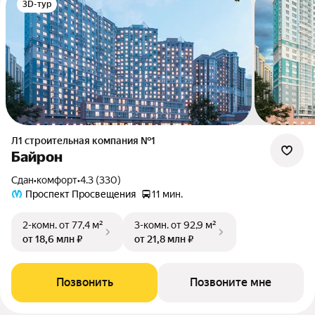
3D-тур
Л1 cтроительная компания №1
Байрон
Сдан
•
комфорт
•
4.3 (330)
Проспект Просвещения
11 мин.
2-комн.
от 77,4 м²
3-комн.
от 92,9 м²
от 18,6 млн ₽
от 21,8 млн ₽
Позвонить
Позвоните мне