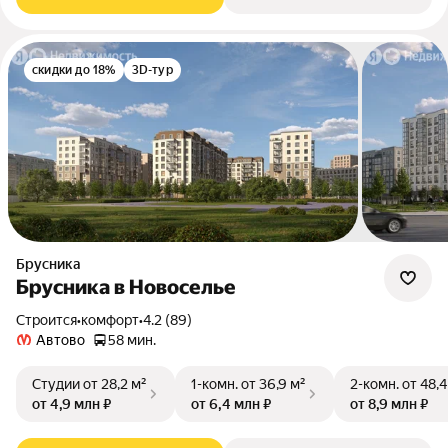
скидки до 18%
3D-тур
Брусника
Брусника в Новоселье
Строится
•
комфорт
•
4.2 (89)
Автово
58 мин.
Студии
от 28,2 м²
1-комн.
от 36,9 м²
2-комн.
от 48,4
от 4,9 млн ₽
от 6,4 млн ₽
от 8,9 млн ₽