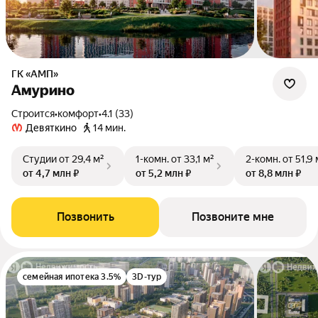
ГК «АМП»
Амурино
Строится
•
комфорт
•
4.1 (33)
Девяткино
14 мин.
Студии
от 29,4 м²
1-комн.
от 33,1 м²
2-комн.
от 51,9 
от 4,7 млн ₽
от 5,2 млн ₽
от 8,8 млн ₽
Позвонить
Позвоните мне
семейная ипотека 3.5%
3D-тур