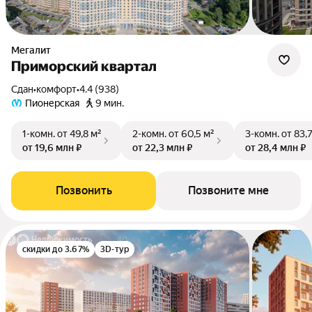
Мегалит
Приморский квартал
Сдан
•
комфорт
•
4.4 (938)
Пионерская
9 мин.
1-комн.
от 49,8 м²
2-комн.
от 60,5 м²
3-комн.
от 83,
от 19,6 млн ₽
от 22,3 млн ₽
от 28,4 млн ₽
Позвонить
Позвоните мне
скидки до 3.67%
3D-тур