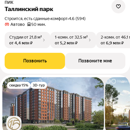
ПИК
Таллинский парк
Строится, есть сданные
•
комфорт
•
4.6 (594)
Автово
50 мин.
Студии
от 21,8 м²
1-комн.
от 32,5 м²
2-комн.
от 46,1
от 4,4 млн ₽
от 5,2 млн ₽
от 6,9 млн ₽
Позвонить
Позвоните мне
скидка 15%
3D-тур