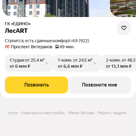
ГК «ЕДИНО»
ЛесART
Строится, есть сданные
•
комфорт
•
4.9 (922)
Проспект Ветеранов
49 мин.
Студии
от 25,4 м²
1-комн.
от 24,5 м²
2-комн.
от 48,3
от 6 млн ₽
от 6,6 млн ₽
от 13,3 млн ₽
Позвонить
Позвоните мне
О
Купить
Квартира в новостройке
Метро Беговая
Рядом с прудом