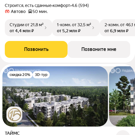
Строится, есть сданные
•
комфорт
•
4.6 (594)
Автово
50 мин.
Студии
от 21,8 м²
1-комн.
от 32,5 м²
2-комн.
от 46,1
от 4,4 млн ₽
от 5,2 млн ₽
от 6,9 млн ₽
Позвонить
Позвоните мне
скидка 20%
3D-тур
ТАЙМС