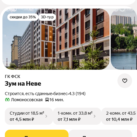
скидки до 35%
3D-тур
ГК ФСК
Зум на Неве
Строится, есть сданные
•
бизнес
•
4.3 (194)
Ломоносовская
16 мин.
Студии
от 18,5 м²
1-комн.
от 33,8 м²
2-комн.
от 43,5
от 4,5 млн ₽
от 7,1 млн ₽
от 10,4 млн ₽