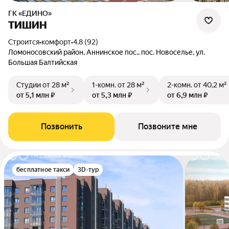
ГК «ЕДИНО»
ТИШИН
Строится
•
комфорт
•
4.8 (92)
Ломоносовский район, Аннинское пос., пос. Новоселье, ул.
Большая Балтийская
Студии
от 28 м²
1-комн.
от 28 м²
2-комн.
от 40,2 м²
от 5,1 млн ₽
от 5,3 млн ₽
от 6,9 млн ₽
Позвонить
Позвоните мне
бесплатное такси
3D-тур