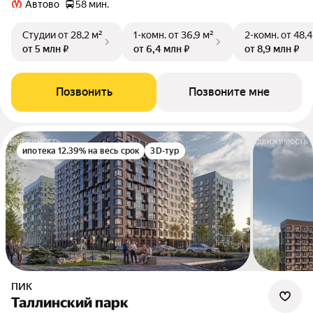
Автово
58 мин.
Студии
от 28,2 м²
1-комн.
от 36,9 м²
2-комн.
от 48,4
от 5 млн ₽
от 6,4 млн ₽
от 8,9 млн ₽
Позвонить
Позвоните мне
ипотека 12.39% на весь срок
3D-тур
ПИК
Таллинский парк