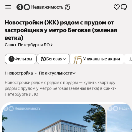
Новостройки (ЖК) рядом с прудом от
застройщика у метро Беговая (зеленая
ветка)
Санкт-Петербург и ЛО
Фильтры
Беговая
Уникальные акции
Ц
3
1 новостройка
•
по актуальности
Новостройки рядом с рядом с прудом — купить квартиру
рядом с прудом у метро Беговая (зеленая ветка) в Санкт-
Петербурге и ЛО