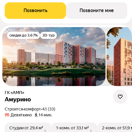
Позвонить
Позвоните мне
скидки до 3.67%
3D-тур
ГК «АМП»
Амурино
Строится
•
комфорт
•
4.1 (33)
Девяткино
14 мин.
Студии
от 29,4 м²
1-комн.
от 33,1 м²
2-комн.
от 51,9 