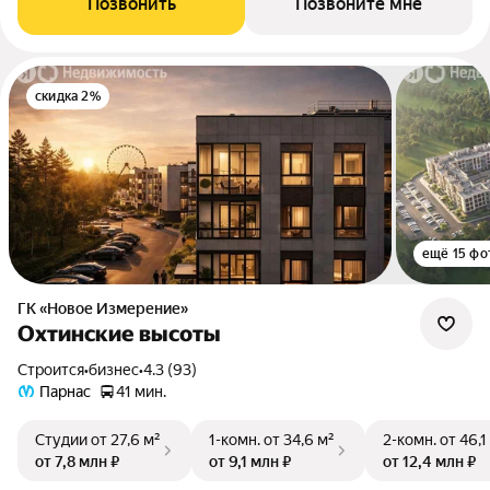
Позвонить
Позвоните мне
скидка 2%
ещё 15 фо
ГК «Новое Измерение»
Охтинские высоты
Строится
•
бизнес
•
4.3 (93)
Парнас
41 мин.
Студии
от 27,6 м²
1-комн.
от 34,6 м²
2-комн.
от 46,1
от 7,8 млн ₽
от 9,1 млн ₽
от 12,4 млн ₽