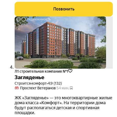
Позвонить
скид
15%
3D-
тур
Л1 cтроительная компания №1
Загляденье
Строится
•
комфорт
•
4.9 (132)
Проспект Ветеранов
54 мин.
ЖК «Загляденье» — это многоквартирные жилые
дома класса «Комфорт». На территории дома
будут располагаться детская и спортивная
площадки.