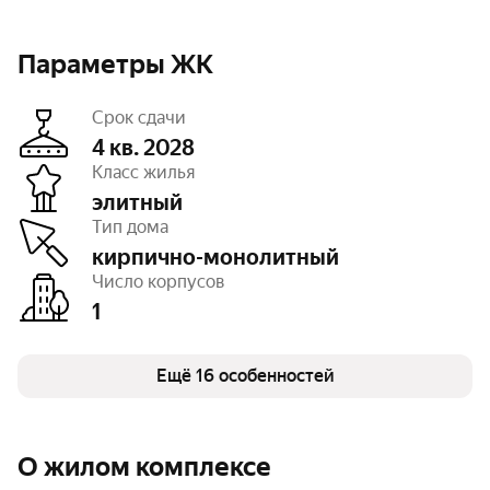
Параметры ЖК
Срок сдачи
4 кв. 2028
Класс жилья
элитный
Этажность
8
Тип дома
Высота потолков
3 — 3,16 м
Паркинг, машиноместа
подземный – 57
кирпично-монолитный
Тип договора
ДДУ, 214 ФЗ
Число корпусов
Очереди
1
1
Число квартир
69
Кладовые
есть
Колясочные
есть
Детская площадка
Ещё 16 особенностей
есть
Парк на территории
есть
Террасы
есть
Видеонаблюдение
есть
Закрытая территория
есть
О жилом комплексе
WI-Fi
есть