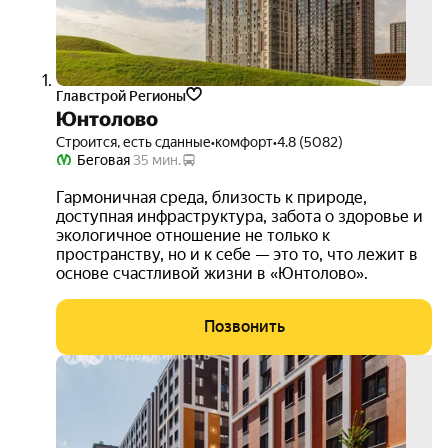
Главстрой Регионы
Юнтолово
Строится, есть сданные
•
комфорт
•
4.8 (5082)
Беговая
35 мин.
Гармоничная среда, близость к природе,
доступная инфраструктура, забота о здоровье и
экологичное отношение не только к
пространству, но и к себе — это то, что лежит в
основе счастливой жизни в «Юнтолово».
Позвонить
скид
до
35%
3D-
тур