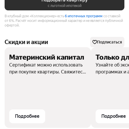
с льготной ипотекой
В клубный дом «Коллекционер» есть
6 ипотечных программ
со ставкой
от 6%.
Расчёт носит информационный характер и не является публичной
офертой.
Скидки и акции
Подписаться
Материнский капитал
Только дл
Сертификат можно использовать
Узнайте об эк
при покупке квартиры. Свяжитесь
программах и 
с отделом продаж, чтобы узнать
подробности
Подробнее
Подробнее