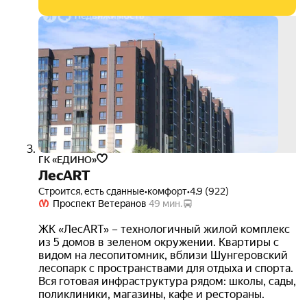
бесп
такси
3D-
тур
ГК «ЕДИНО»
ЛесART
Строится, есть сданные
•
комфорт
•
4.9 (922)
Проспект Ветеранов
49 мин.
ЖК «ЛесART» – технологичный жилой комплекс
из 5 домов в зеленом окружении. Квартиры с
видом на лесопитомник, вблизи Шунгеровский
лесопарк с пространствами для отдыха и спорта.
Вся готовая инфраструктура рядом: школы, сады,
поликлиники, магазины, кафе и рестораны.