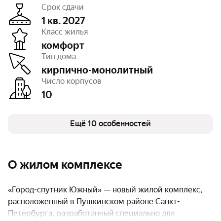
Срок сдачи
1 кв. 2027
Класс жилья
комфорт
Этажность
от 5 до 10
Тип дома
Отделка
чистовая
Высота потолков
2,7 — 3 м
кирпично-монолитный
Паркинг, машиноместа
есть открытый
Число корпусов
Тип договора
ДДУ, 214 ФЗ
10
Очереди
1
Число квартир
1 008
Кладовые
есть
Детская площадка
Ещё 10 особенностей
есть
Спортивная площадка
есть
О жилом комплексе
«Город-спутник Южный» — новый жилой комплекс,
расположенный в Пушкинском районе Санкт-
Петербурга, разработанный специально для