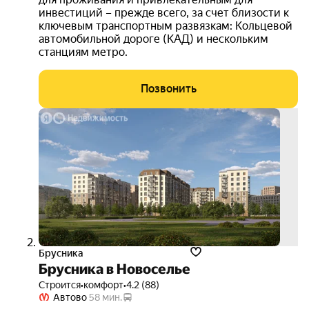
инвестиций – прежде всего, за счет близости к
ключевым транспортным развязкам: Кольцевой
автомобильной дороге (КАД) и нескольким
станциям метро.
Позвонить
скид
до 1
3D-
тур
Брусника
Брусника в Новоселье
Строится
•
комфорт
•
4.2 (88)
Автово
58 мин.