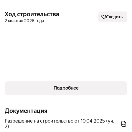
На территории будт расположены детские и
Ход строительства
Следить
спортивные площадки, спортивный клуб с бассейном,
2 квартал 2026 года
зоны для воркаута и велодорожки. По периметру
комплекса проходят прогулочные и велосипедные
дорожки, а западная часть территории отведена под
парки и скверы.
Семьям с детьми будут доступны образовательные
учреждения, включая школу на 1125 учащихся и
детский технопарк «Кванториум». Медицинское
обслуживание обеспечивается взрослой и детской
Подробнее
поликлиниками, а также кабинетом врача общей
практики. Безопасность жителей поддерживается
полицейским участком и пожарным депо.
Документация
Концепция «умного» города будет реализована через
Разрешение на строительство от 10.04.2025 (уч.
интеллектуальное освещение, использование
2)
электроавтобусов и доступ к различным сервисам