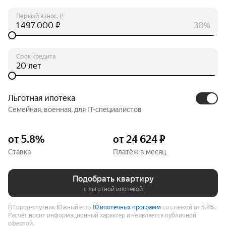
Первый взнос, ₽
₽
30%
Срок кредита
лет
Льготная ипотека
Семейная, военная, для IT-специалистов
от 5.8%
от 24 624 ₽
Ставка
Платёж в месяц
Подобрать квартиру
с льготной ипотекой
В Город-спутник Южный есть
10 ипотечных программ
со ставкой от 5.8%.
Расчёт носит информационный характер и не является публичной
офертой.