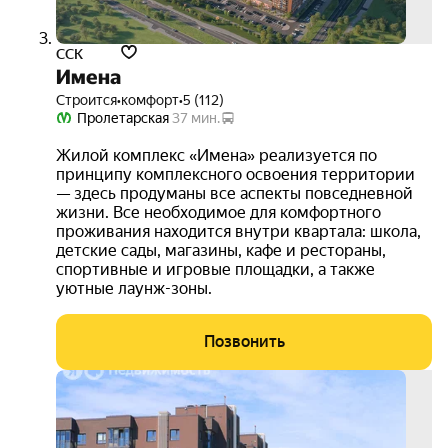
ССК
Имена
Строится
•
комфорт
•
5 (112)
Пролетарская
37 мин.
Жилой комплекс «Имена» реализуется по
принципу комплексного освоения территории
— здесь продуманы все аспекты повседневной
жизни. Все необходимое для комфортного
проживания находится внутри квартала: школа,
детские сады, магазины, кафе и рестораны,
спортивные и игровые площадки, а также
уютные лаунж-зоны.
Позвонить
бесп
такси
3D-
тур