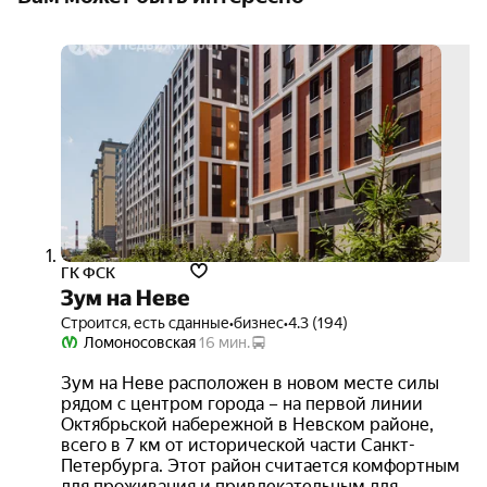
скид
до
35%
3D-
тур
ГК ФСК
Зум на Неве
Строится, есть сданные
•
бизнес
•
4.3 (194)
Ломоносовская
16 мин.
Зум на Неве расположен в новом месте силы
рядом с центром города – на первой линии
Октябрьской набережной в Невском районе,
всего в 7 км от исторической части Санкт-
Петербурга. Этот район считается комфортным
для проживания и привлекательным для