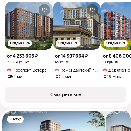
Скидка 15%
Скидка 15%
Скидка 15%
от 4 253 605 ₽
от 14 937 664 ₽
от 8 406 000
Загляденье
Modum
Энфилд
Проспект Ветеранов
Комендантский проспект
Девяткино
54 мин.
22 мин.
19 мин.
Смотреть все
3D-тур