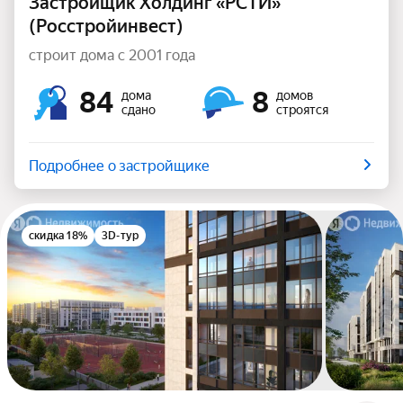
Застройщик Холдинг «РСТИ»
(Росстройинвест)
строит дома с 2001 года
84
8
дома
домов
сдано
строятся
Подробнее о застройщике
скидка 18%
3D-тур