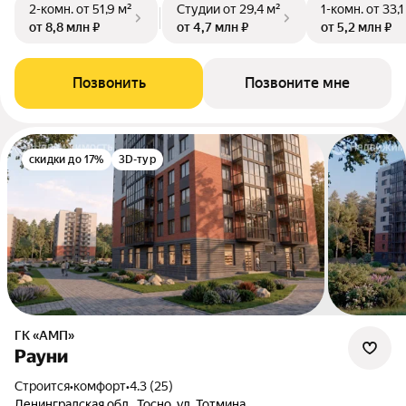
2-комн.
от 51,9 м²
Студии
от 29,4 м²
1-комн.
от 33,1
от 8,8 млн ₽
от 4,7 млн ₽
от 5,2 млн ₽
Позвонить
Позвоните мне
скидки до 17%
3D-тур
ГК «АМП»
Рауни
Строится
•
комфорт
•
4.3 (25)
Ленинградская обл., Тосно, ул. Тотмина