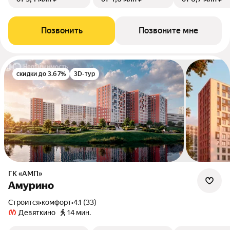
Позвонить
Позвоните мне
скидки до 3.67%
3D-тур
ГК «АМП»
Амурино
Строится
•
комфорт
•
4.1 (33)
Девяткино
14 мин.