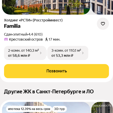
Холдинг «РСТИ» (Росстройинвест)
Familia
Сдан
•
элитный
•
4.4 (610)
Крестовский остров
17 мин.
2-комн.
от 140,3 м²
3-комн.
от 110,1 м²
от 58,6 млн ₽
от 53,3 млн ₽
Позвонить
Другие ЖК в Санкт-Петербурге и ЛО
ипотека 12.39% на весь срок
3D-тур