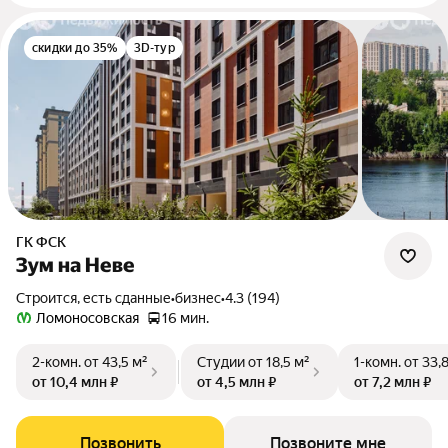
скидки до 35%
3D-тур
ГК ФСК
Зум на Неве
Строится, есть сданные
•
бизнес
•
4.3 (194)
Ломоносовская
16 мин.
2-комн.
от 43,5 м²
Студии
от 18,5 м²
1-комн.
от 33,
от 10,4 млн ₽
от 4,5 млн ₽
от 7,2 млн ₽
Позвонить
Позвоните мне