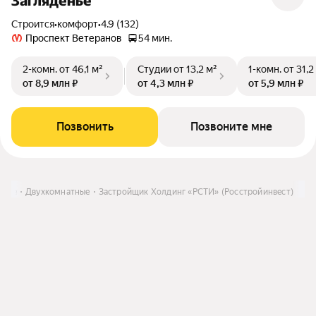
Загляденье
Строится
•
комфорт
•
4.9 (132)
Проспект Ветеранов
54 мин.
2-комн.
от 46,1 м²
Студии
от 13,2 м²
1-комн.
от 31,2
от 8,9 млн ₽
от 4,3 млн ₽
от 5,9 млн ₽
Позвонить
Позвоните мне
ойке
Двухкомнатные
Застройщик Холдинг «РСТИ» (Росстройинвест)