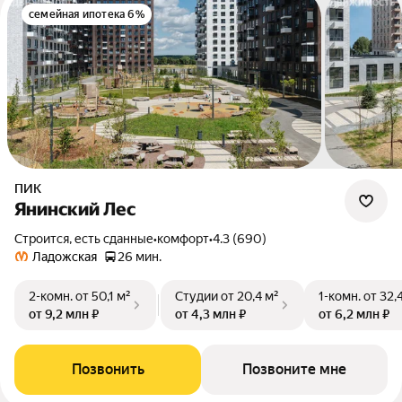
семейная ипотека 6%
ПИК
Янинский Лес
Строится, есть сданные
•
комфорт
•
4.3 (690)
Ладожская
26 мин.
2-комн.
от 50,1 м²
Студии
от 20,4 м²
1-комн.
от 32,
от 9,2 млн ₽
от 4,3 млн ₽
от 6,2 млн ₽
Позвонить
Позвоните мне