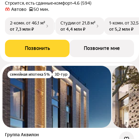
Строится, есть сданные
•
комфорт
•
4.6 (594)
Автово
50 мин.
2-комн.
от 46,1 м²
Студии
от 21,8 м²
1-комн.
от 32,5
от 7,3 млн ₽
от 4,4 млн ₽
от 5,2 млн ₽
Позвонить
Позвоните мне
семейная ипотека 5%
3D-тур
Группа Аквилон