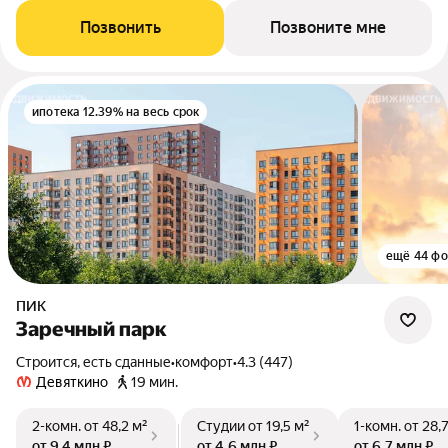
Позвонить
Позвоните мне
ипотека 12.39% на весь срок
ещё 44 фо
ПИК
Заречный парк
Строится, есть сданные
•
комфорт
•
4.3 (447)
Девяткино
19 мин.
2-комн.
от 48,2 м²
Студии
от 19,5 м²
1-комн.
от 28,
от 9,4 млн ₽
от 4,6 млн ₽
от 6,7 млн ₽