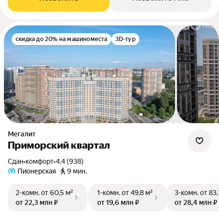
скидка до 20% на машиноместа
3D-тур
Мегалит
Приморский квартал
Сдан
•
комфорт
•
4.4 (938)
Пионерская
9 мин.
2-комн.
от 60,5 м²
1-комн.
от 49,8 м²
3-комн.
от 83,
от 22,3 млн ₽
от 19,6 млн ₽
от 28,4 млн ₽