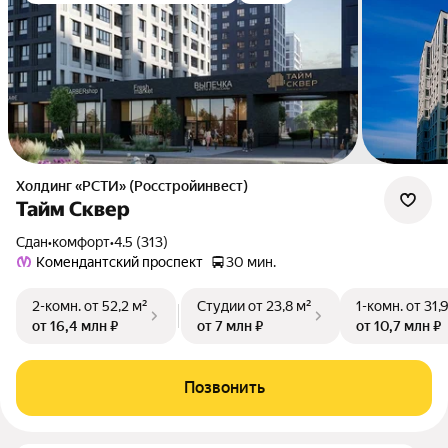
Холдинг «РСТИ» (Росстройинвест)
Тайм Сквер
Сдан
•
комфорт
•
4.5 (313)
Комендантский проспект
30 мин.
2-комн.
от 52,2 м²
Студии
от 23,8 м²
1-комн.
от 31,
от 16,4 млн ₽
от 7 млн ₽
от 10,7 млн ₽
Позвонить