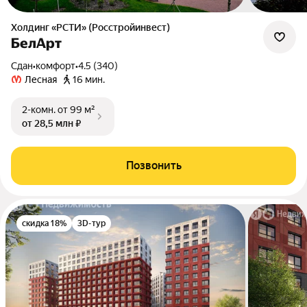
Холдинг «РСТИ» (Росстройинвест)
БелАрт
Сдан
•
комфорт
•
4.5 (340)
Лесная
16 мин.
2-комн.
от 99 м²
от 28,5 млн ₽
Позвонить
скидка 18%
3D-тур