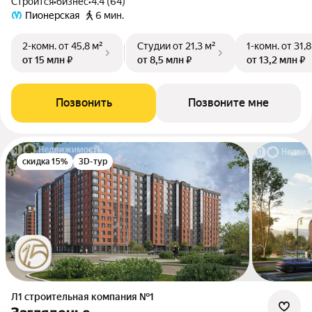
Строится
•
бизнес
•
4.4 (64)
Пионерская
6 мин.
2-комн.
от 45,8 м²
Студии
от 21,3 м²
1-комн.
от 31,8
от 15 млн ₽
от 8,5 млн ₽
от 13,2 млн ₽
Позвонить
Позвоните мне
скидка 15%
3D-тур
Л1 cтроительная компания №1