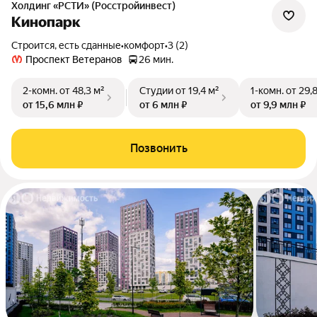
Холдинг «РСТИ» (Росстройинвест)
Кинопарк
Строится, есть сданные
•
комфорт
•
3 (2)
Проспект Ветеранов
26 мин.
2-комн.
от 48,3 м²
Студии
от 19,4 м²
1-комн.
от 29,
от 15,6 млн ₽
от 6 млн ₽
от 9,9 млн ₽
Позвонить