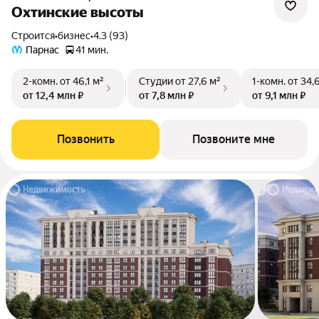
Охтинские высоты
Строится
•
бизнес
•
4.3 (93)
Парнас
41 мин.
2-комн.
от 46,1 м²
Студии
от 27,6 м²
1-комн.
от 34,
от 12,4 млн ₽
от 7,8 млн ₽
от 9,1 млн ₽
Позвонить
Позвоните мне