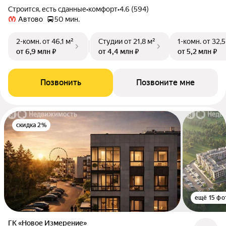
Строится, есть сданные
•
комфорт
•
4.6 (594)
Автово
50 мин.
2-комн.
от 46,1 м²
Студии
от 21,8 м²
1-комн.
от 32,5
от 6,9 млн ₽
от 4,4 млн ₽
от 5,2 млн ₽
Позвонить
Позвоните мне
скидка 2%
ещё 15 фо
ГК «Новое Измерение»