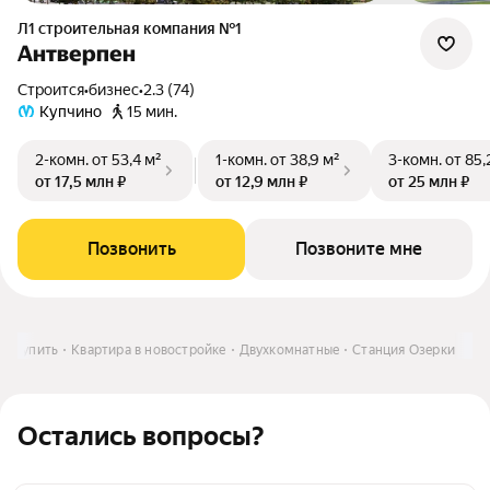
Л1 cтроительная компания №1
Антверпен
Строится
•
бизнес
•
2.3 (74)
Купчино
15 мин.
2-комн.
от 53,4 м²
1-комн.
от 38,9 м²
3-комн.
от 85,
от 17,5 млн ₽
от 12,9 млн ₽
от 25 млн ₽
Позвонить
Позвоните мне
Купить
Квартира в новостройке
Двухкомнатные
Станция Озерки
Остались вопросы?