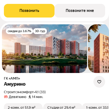
Позвонить
Позвоните мне
скидки до 3.67%
3D-тур
ГК «АМП»
Амурино
Строится
•
комфорт
•
4.1 (33)
Девяткино
14 мин.
2-комн.
от 51,9 м²
Студии
от 29,4 м²
1-комн.
от 33,1