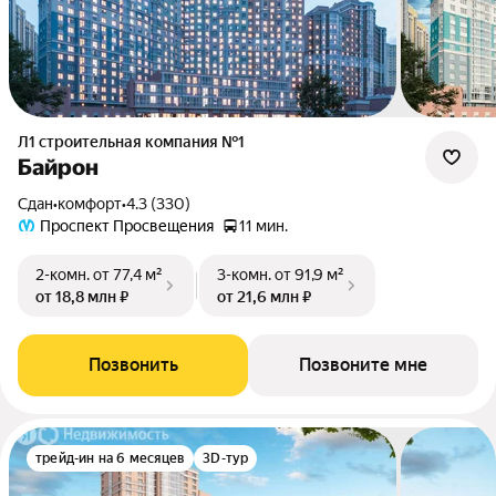
Л1 cтроительная компания №1
Байрон
Сдан
•
комфорт
•
4.3 (330)
Проспект Просвещения
11 мин.
2-комн.
от 77,4 м²
3-комн.
от 91,9 м²
от 18,8 млн ₽
от 21,6 млн ₽
Позвонить
Позвоните мне
трейд-ин на 6 месяцев
3D-тур