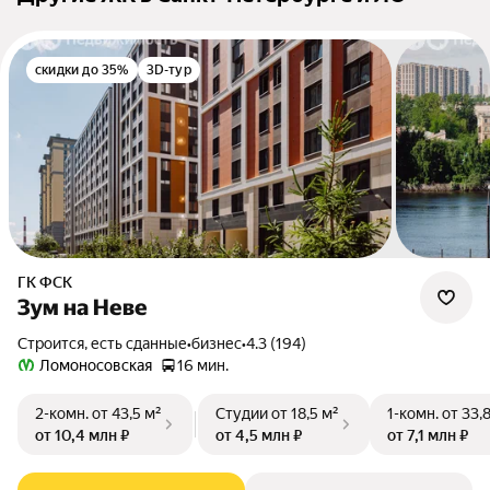
скидки до 35%
3D-тур
ГК ФСК
Зум на Неве
Строится, есть сданные
•
бизнес
•
4.3 (194)
Ломоносовская
16 мин.
2-комн.
от 43,5 м²
Студии
от 18,5 м²
1-комн.
от 33,
от 10,4 млн ₽
от 4,5 млн ₽
от 7,1 млн ₽