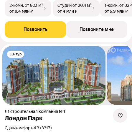
2-комн.
от 50,1 м²
Студии
от 20,4 м²
1-комн.
от 32,
от 8,4 млн ₽
от 4 млн ₽
от 5,9 млн ₽
Позвонить
Позвоните мне
3D-тур
Л1 cтроительная компания №1
Лондон Парк
Сдан
•
комфорт
•
4.3 (3317)